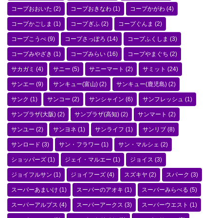
コープおおいた
(2)
コープおきなわ
(1)
コープかがわ
(4)
コープかごしま
(1)
コープぎふ
(2)
コープぐんま
(2)
コープこうべ
(9)
コープさっぽろ
(14)
コープふくしま
(3)
コープみやざき
(1)
コープみらい
(16)
コープやまぐち
(2)
サカガミ
(4)
サニー
(5)
サニーマート
(2)
サミット
(24)
サンエー
(9)
サンキュー(富山)
(2)
サンキュー(鹿児島)
(2)
サンク
(1)
サンコー
(2)
サンシャイン
(6)
サンフレッシュ
(1)
サンプラザ(大阪)
(2)
サンプラザ(高知)
(2)
サンマート
(2)
サンユー
(2)
サンヨネ
(1)
サンライフ
(1)
サンリブ
(8)
サンロード
(3)
サン・フラワー
(1)
サン・マルシェ
(2)
ショッパーズ
(1)
ジェイ・マルエー
(1)
ジョイス
(3)
ジョイフルサン
(1)
ジョイフーズ
(4)
スズキヤ
(2)
スパーク
(3)
スーパーあまいけ
(1)
スーパーのアオキ
(1)
スーパーみらべる
(5)
スーパーアルプス
(4)
スーパーアークス
(3)
スーパーウエスト
(1)