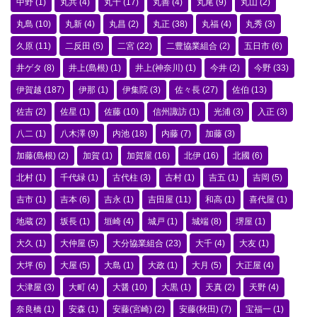
中野
(1)
丸共
(4)
丸十
(17)
丸善
(4)
丸尾
(9)
丸山
(2)
丸島
(10)
丸新
(4)
丸昌
(2)
丸正
(38)
丸福
(4)
丸秀
(3)
久原
(11)
二反田
(5)
二宮
(22)
二豊協業組合
(2)
五日市
(6)
井ゲタ
(8)
井上(島根)
(1)
井上(神奈川)
(1)
今井
(2)
今野
(33)
伊賀越
(187)
伊那
(1)
伊集院
(3)
佐々長
(27)
佐伯
(13)
佐吉
(2)
佐星
(1)
佐藤
(10)
信州諏訪
(1)
光浦
(3)
入正
(3)
八二
(1)
八木澤
(9)
内池
(18)
内藤
(7)
加藤
(3)
加藤(島根)
(2)
加賀
(1)
加賀屋
(16)
北伊
(16)
北國
(6)
北村
(1)
千代緑
(1)
古代柱
(3)
古村
(1)
吉五
(1)
吉岡
(5)
吉市
(1)
吉本
(6)
吉永
(1)
吉田屋
(11)
和高
(1)
喜代屋
(1)
地蔵
(2)
坂長
(1)
垣崎
(4)
城戸
(1)
城端
(8)
堺屋
(1)
大久
(1)
大仲屋
(5)
大分協業組合
(23)
大千
(4)
大友
(1)
大坪
(6)
大屋
(5)
大島
(1)
大政
(1)
大月
(5)
大正屋
(4)
大津屋
(3)
大町
(4)
大醤
(10)
大黒
(1)
天真
(2)
天野
(4)
奈良橋
(1)
安森
(1)
安藤(宮崎)
(2)
安藤(秋田)
(7)
宝福一
(1)