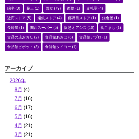
綿半
(3)
藤三
(1)
西友
(79)
西條
(1)
赤札堂
(4)
近商ストア
(5)
遠鉄ストア
(4)
郷野目ストア
(1)
鎌倉屋
(1)
長崎屋
(1)
関西スーパー
(5)
阪急オアシス
(10)
食こまち
(1)
食品の店おおた
(2)
食品館あおば
(6)
食品館アプロ
(1)
食品館ピボット
(3)
食鮮館タイヨー
(1)
アーカイブ
2026年
8月
(4)
7月
(16)
6月
(17)
5月
(16)
4月
(21)
3月
(21)