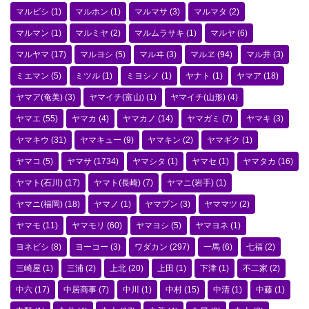
マルビシ
(1)
マルホン
(1)
マルマサ
(3)
マルマタ
(2)
マルマン
(1)
マルミヤ
(2)
マルムラサキ
(1)
マルヤ
(6)
マルヤマ
(17)
マルヨシ
(5)
マルヰ
(3)
マルヱ
(94)
マル井
(3)
ミエマン
(5)
ミツル
(1)
ミヨシノ
(1)
ヤナト
(1)
ヤマア
(18)
ヤマア(奄美)
(3)
ヤマイチ(富山)
(1)
ヤマイチ(山形)
(4)
ヤマエ
(55)
ヤマカ
(4)
ヤマカノ
(14)
ヤマガミ
(7)
ヤマキ
(3)
ヤマキウ
(31)
ヤマキュー
(9)
ヤマキン
(2)
ヤマギク
(1)
ヤマコ
(5)
ヤマサ
(1734)
ヤマシタ
(1)
ヤマセ
(1)
ヤマタカ
(16)
ヤマト(石川)
(17)
ヤマト(長崎)
(7)
ヤマニ(岩手)
(1)
ヤマニ(福岡)
(18)
ヤマノ
(1)
ヤマブン
(3)
ヤママツ
(2)
ヤマモ
(11)
ヤマモリ
(60)
ヤマヨシ
(5)
ヤマヨネ
(1)
ヨネビシ
(8)
ヨーコー
(3)
ワダカン
(297)
一馬
(6)
七福
(2)
三崎屋
(1)
三浦
(2)
上北
(20)
上田
(1)
下津
(1)
不二家
(2)
中六
(17)
中居商事
(7)
中川
(1)
中村
(15)
中清
(1)
中藤
(1)