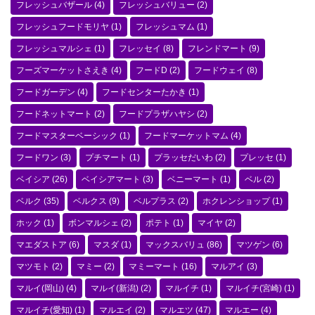
フレッシュバザール
(4)
フレッシュバリュー
(2)
フレッシュフードモリヤ
(1)
フレッシュマム
(1)
フレッシュマルシェ
(1)
フレッセイ
(8)
フレンドマート
(9)
フーズマーケットさえき
(4)
フードD
(2)
フードウェイ
(8)
フードガーデン
(4)
フードセンターたかき
(1)
フードネットマート
(2)
フードプラザハヤシ
(2)
フードマスターベーシック
(1)
フードマーケットマム
(4)
フードワン
(3)
プチマート
(1)
プラッセだいわ
(2)
プレッセ
(1)
ベイシア
(26)
ベイシアマート
(3)
ベニーマート
(1)
ベル
(2)
ベルク
(35)
ベルクス
(9)
ベルプラス
(2)
ホクレンショップ
(1)
ホック
(1)
ボンマルシェ
(2)
ポテト
(1)
マイヤ
(2)
マエダストア
(6)
マスダ
(1)
マックスバリュ
(86)
マツゲン
(6)
マツモト
(2)
マミー
(2)
マミーマート
(16)
マルアイ
(3)
マルイ(岡山)
(4)
マルイ(新潟)
(2)
マルイチ
(1)
マルイチ(宮崎)
(1)
マルイチ(愛知)
(1)
マルエイ
(2)
マルエツ
(47)
マルエー
(4)