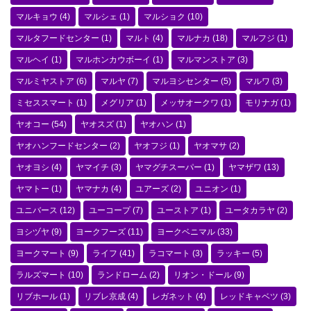
マルキョウ
(4)
マルシェ
(1)
マルショク
(10)
マルタフードセンター
(1)
マルト
(4)
マルナカ
(18)
マルフジ
(1)
マルヘイ
(1)
マルホンカウボーイ
(1)
マルマンストア
(3)
マルミヤストア
(6)
マルヤ
(7)
マルヨシセンター
(5)
マルワ
(3)
ミセススマート
(1)
メグリア
(1)
メッサオークワ
(1)
モリナガ
(1)
ヤオコー
(54)
ヤオスズ
(1)
ヤオハン
(1)
ヤオハンフードセンター
(2)
ヤオフジ
(1)
ヤオマサ
(2)
ヤオヨシ
(4)
ヤマイチ
(3)
ヤマグチスーパー
(1)
ヤマザワ
(13)
ヤマトー
(1)
ヤマナカ
(4)
ユアーズ
(2)
ユニオン
(1)
ユニバース
(12)
ユーコープ
(7)
ユーストア
(1)
ユータカラヤ
(2)
ヨシヅヤ
(9)
ヨークフーズ
(11)
ヨークベニマル
(33)
ヨークマート
(9)
ライフ
(41)
ラコマート
(3)
ラッキー
(5)
ラルズマート
(10)
ランドローム
(2)
リオン・ドール
(9)
リブホール
(1)
リブレ京成
(4)
レガネット
(4)
レッドキャベツ
(3)