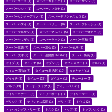
スーパーエース
(1)
スーパーカドイケ
(1)
スーパーサンシ
(2)
スーパーシシド
(1)
スーパーシマダヤ
(1)
スーパーセンターアマノ
(1)
スーパーデリシャスヒロ
(1)
スーパーハズイ
(1)
スーパーバリュー
(8)
スーパーフレッシュ
(1)
スーパーマルサン
(1)
スーパーマルハチ
(5)
スーパーヤオヒコ
(3)
スーパーヤマザキ
(2)
スーパーラック
(1)
スーパー三和
(9)
スーパー三徳
(7)
スーパー三心
(2)
スーパー丸幸
(1)
スーパー大津
(2)
スーパー生鮮館TAIGA
(1)
スーパー魚長
(1)
セイブ
(1)
セイミヤ
(6)
セブン
(2)
セブンスター
(1)
セルバ
(1)
タイヨー(茨城)
(7)
タイヨー(鹿児島)
(10)
タカヤナギ
(1)
ダイイチ
(2)
ダイエー
(28)
ダイユー
(1)
チューオー
(1)
ツルヤ
(13)
テーオーストア
(1)
ディナーベル
(1)
デイリーカナート
(2)
デイリーポート
(1)
デイリーマート
(1)
デリシア
(8)
デリシャス広岡
(1)
デリド
(2)
トウズ
(2)
トキハインダストリー
(1)
トスク
(1)
トップ
(2)
トップパルケ
(1)