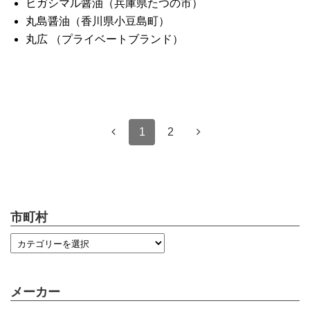
ヒガシマル醤油（兵庫県たつの市）
丸島醤油（香川県小豆島町）
丸広 （プライベートブランド）
1
2
市町村
メーカー