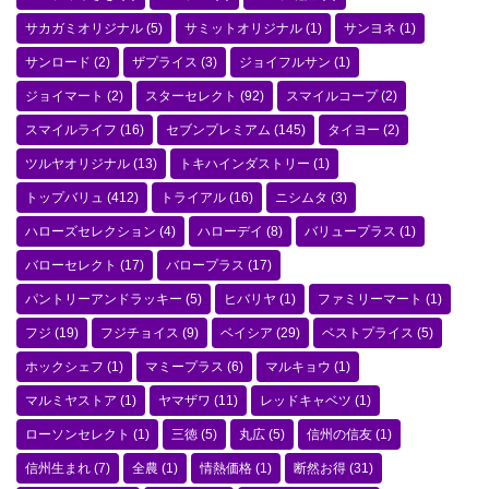
サカガミオリジナル
(5)
サミットオリジナル
(1)
サンヨネ
(1)
サンロード
(2)
ザプライス
(3)
ジョイフルサン
(1)
ジョイマート
(2)
スターセレクト
(92)
スマイルコープ
(2)
スマイルライフ
(16)
セブンプレミアム
(145)
タイヨー
(2)
ツルヤオリジナル
(13)
トキハインダストリー
(1)
トップバリュ
(412)
トライアル
(16)
ニシムタ
(3)
ハローズセレクション
(4)
ハローデイ
(8)
バリュープラス
(1)
バローセレクト
(17)
バロープラス
(17)
パントリーアンドラッキー
(5)
ヒバリヤ
(1)
ファミリーマート
(1)
フジ
(19)
フジチョイス
(9)
ベイシア
(29)
ベストプライス
(5)
ホックシェフ
(1)
マミープラス
(6)
マルキョウ
(1)
マルミヤストア
(1)
ヤマザワ
(11)
レッドキャベツ
(1)
ローソンセレクト
(1)
三徳
(5)
丸広
(5)
信州の信友
(1)
信州生まれ
(7)
全農
(1)
情熱価格
(1)
断然お得
(31)