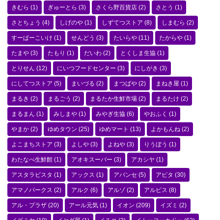
きむら
(1)
ぎゅーとら
(3)
さくら野百貨店
(2)
さとう
(1)
さとちょう
(4)
しげのや
(1)
しずてつストア
(8)
しまむら
(2)
すーぱーこいけ
(1)
せんどう
(3)
たいらや
(11)
たからや
(1)
たまや
(3)
たもり
(1)
だいわ
(2)
とくしま生協
(1)
とりせん
(12)
にいつフードセンター
(3)
にしがき
(3)
にしてつストア
(5)
まいづる
(2)
まつばや
(2)
まねき屋
(1)
まるき
(2)
まるごう
(2)
まるたか生鮮市場
(2)
まるたけ
(2)
まるまん
(1)
みしまや
(1)
みやぎ生協
(6)
やおふく
(1)
やまか
(2)
ゆめタウン
(25)
ゆめマート
(13)
よかもんね
(2)
よこまちストア
(3)
よしや
(3)
よねや
(3)
りうぼう
(1)
わたなべ生鮮館
(1)
アオキスーパー
(3)
アカシヤ
(1)
アスタラビスタ
(1)
アックス
(1)
アバンセ
(5)
アピタ
(30)
アマノパークス
(2)
アルク
(6)
アルゾ
(2)
アルビス
(8)
アル・プラザ
(20)
アール元気
(1)
イオン
(209)
イズミ
(2)