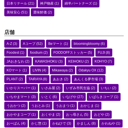
日本リテール
(21)
神戸物産
(1)
綿半パートナーズ
(1)
美味安心
(51)
選味鮮価
(2)
店舗
A-Z
(3)
Aコープ
(52)
Beマート
(1)
bloomingbloomy
(6)
Foodest
(1)
foodium
(2)
FOODOFFストッカー
(5)
FUJI
(8)
JAおきなわ
(2)
KAWASHOKU
(3)
KEIHOKU
(2)
KOHYO
(7)
KOマート
(1)
LIVIN
(4)
Mikawaya
(2)
Odakyu OX
(12)
PLANT
(2)
TAIRAYA
(8)
あおき
(2)
あんくる夢市場
(3)
いかりスーパー
(1)
いさみ屋
(2)
いずみ市民生協
(2)
いちい
(2)
いちやまマート
(3)
いとく
(6)
いなげや
(27)
いばらきコープ
(1)
うおかつ
(2)
うおとみ
(1)
うおまつ
(1)
おかじま
(1)
おかやまコープ
(1)
おくやま
(2)
おっ母さん
(5)
おどや
(2)
おーばん
(4)
かじ惣
(1)
かねひで
(3)
かましん
(8)
かわねや
(1)