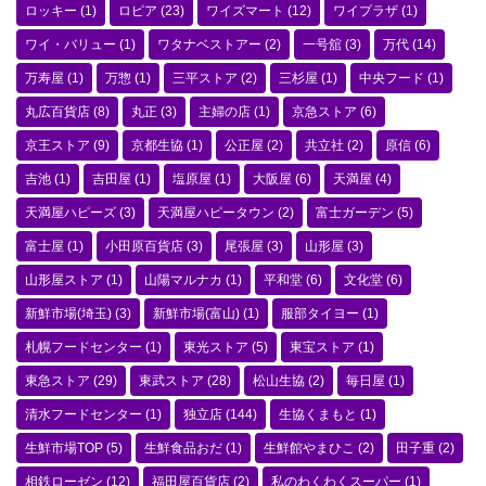
ロッキー
(1)
ロピア
(23)
ワイズマート
(12)
ワイプラザ
(1)
ワイ・バリュー
(1)
ワタナベストアー
(2)
一号舘
(3)
万代
(14)
万寿屋
(1)
万惣
(1)
三平ストア
(2)
三杉屋
(1)
中央フード
(1)
丸広百貨店
(8)
丸正
(3)
主婦の店
(1)
京急ストア
(6)
京王ストア
(9)
京都生協
(1)
公正屋
(2)
共立社
(2)
原信
(6)
吉池
(1)
吉田屋
(1)
塩原屋
(1)
大阪屋
(6)
天満屋
(4)
天満屋ハピーズ
(3)
天満屋ハピータウン
(2)
富士ガーデン
(5)
富士屋
(1)
小田原百貨店
(3)
尾張屋
(3)
山形屋
(3)
山形屋ストア
(1)
山陽マルナカ
(1)
平和堂
(6)
文化堂
(6)
新鮮市場(埼玉)
(3)
新鮮市場(富山)
(1)
服部タイヨー
(1)
札幌フードセンター
(1)
東光ストア
(5)
東宝ストア
(1)
東急ストア
(29)
東武ストア
(28)
松山生協
(2)
毎日屋
(1)
清水フードセンター
(1)
独立店
(144)
生協くまもと
(1)
生鮮市場TOP
(5)
生鮮食品おだ
(1)
生鮮館やまひこ
(2)
田子重
(2)
相鉄ローゼン
(12)
福田屋百貨店
(2)
私のわくわくスーパー
(1)