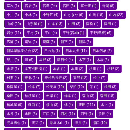
室次
(1)
宮居
(3)
宮島
(94)
宮田
(3)
富士正
(1)
寺岡
(8)
小川
(3)
小林
(2)
小野甚
(4)
山さきや
(6)
山元
(18)
山内
(22)
山崎
(20)
山形屋
(1)
山本
(13)
山田
(3)
岡松
(1)
岡田
(1)
岩永
(11)
平与
(7)
平山
(4)
平野(宮城)
(1)
平野(島根)
(6)
広瀬
(2)
扇弥
(2)
斉藤
(3)
新宮
(2)
新潟
(3)
新潟県協業組合
(22)
日の丸
(1)
日本丸天
(11)
日本伝承
(3)
早川
(9)
旭
(6)
星野
(3)
朝日松
(4)
木下
(1)
木場
(5)
末廣
(1)
本万点田渕
(1)
本多
(1)
本川
(2)
杉川
(1)
杉野
(2)
村要
(4)
東北
(14)
東松島長寿
(2)
東部
(12)
松中
(7)
松岡屋
(1)
松本
(7)
松美屋
(19)
柴沼
(10)
栄
(1)
根田
(3)
桑田
(9)
桔梗屋
(1)
桝塚
(1)
桶本
(1)
森山
(3)
森田
(18)
楠城屋
(9)
樋口
(1)
横山
(3)
橘
(4)
正田
(211)
水上
(1)
水谷
(1)
永田
(3)
江口
(3)
河村
(11)
河野
(1)
浜田
(4)
淀屋勇心
(1)
渡辺
(2)
港屋木山
(1)
澤井
(5)
濵口
(10)