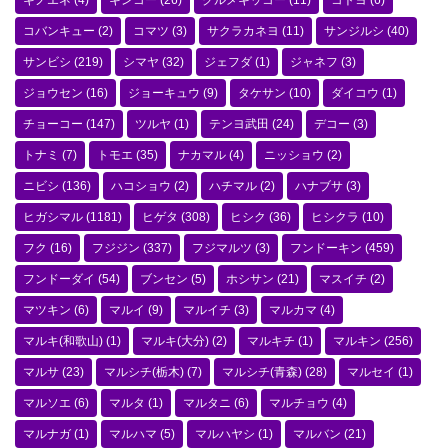
キノエネ
(4)
キンコー
(26)
クルメキッコー
(11)
コトヨ
(6)
コバンキュー
(2)
コマツ
(3)
サクラカネヨ
(11)
サンジルシ
(40)
サンビシ
(219)
シマヤ
(32)
ジェフダ
(1)
ジャネフ
(3)
ジョウセン
(16)
ジョーキュウ
(9)
タケサン
(10)
ダイコウ
(1)
チョーコー
(147)
ツルヤ
(1)
テンヨ武田
(24)
デコー
(3)
トナミ
(7)
トモエ
(35)
ナカマル
(4)
ニッショウ
(2)
ニビシ
(136)
ハコショウ
(2)
ハチマル
(2)
ハナブサ
(3)
ヒガシマル
(1181)
ヒゲタ
(308)
ヒシク
(36)
ヒシクラ
(10)
フク
(16)
フジジン
(337)
フジマルツ
(3)
フンドーキン
(459)
フンドーダイ
(54)
ブンセン
(5)
ホシサン
(21)
マスイチ
(2)
マツキン
(6)
マルイ
(9)
マルイチ
(3)
マルカマ
(4)
マルキ(和歌山)
(1)
マルキ(大分)
(2)
マルキチ
(1)
マルキン
(256)
マルサ
(23)
マルシチ(栃木)
(7)
マルシチ(青森)
(28)
マルセイ
(1)
マルソエ
(6)
マルタ
(1)
マルタニ
(6)
マルチョウ
(4)
マルナガ
(1)
マルハマ
(5)
マルハヤシ
(1)
マルバン
(21)