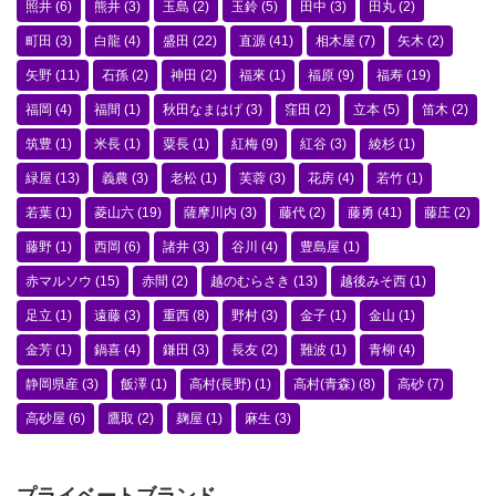
照井
(6)
熊井
(3)
玉島
(2)
玉鈴
(5)
田中
(3)
田丸
(2)
町田
(3)
白龍
(4)
盛田
(22)
直源
(41)
相木屋
(7)
矢木
(2)
矢野
(11)
石孫
(2)
神田
(2)
福來
(1)
福原
(9)
福寿
(19)
福岡
(4)
福間
(1)
秋田なまはげ
(3)
窪田
(2)
立本
(5)
笛木
(2)
筑豊
(1)
米長
(1)
粟長
(1)
紅梅
(9)
紅谷
(3)
綾杉
(1)
緑屋
(13)
義農
(3)
老松
(1)
芙蓉
(3)
花房
(4)
若竹
(1)
若葉
(1)
菱山六
(19)
薩摩川内
(3)
藤代
(2)
藤勇
(41)
藤庄
(2)
藤野
(1)
西岡
(6)
諸井
(3)
谷川
(4)
豊島屋
(1)
赤マルソウ
(15)
赤間
(2)
越のむらさき
(13)
越後みそ西
(1)
足立
(1)
遠藤
(3)
重西
(8)
野村
(3)
金子
(1)
金山
(1)
金芳
(1)
鍋喜
(4)
鎌田
(3)
長友
(2)
難波
(1)
青柳
(4)
静岡県産
(3)
飯澤
(1)
高村(長野)
(1)
高村(青森)
(8)
高砂
(7)
高砂屋
(6)
鷹取
(2)
麹屋
(1)
麻生
(3)