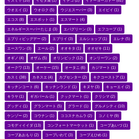
イズミヤ
(10)
イセダ屋
(1)
イチコ
(2)
イトーヨーカドー
(62)
ウオエイ
(1)
ウオロク
(5)
ウジエスーパー
(3)
エイビイ
(1)
エコス
(8)
エスポット
(1)
エスマート
(4)
エネルギースーパーたじま
(3)
エバグリーン
(3)
エフコープ
(1)
エブリィビッグデー
(2)
エブリイ
(3)
エルショップ
(1)
エレナ
(5)
エースワン
(3)
エール
(2)
オオキタ
(1)
オオゼキ
(11)
オギノ
(4)
オザム
(5)
オリンピック
(12)
オンリーワン
(2)
オークワ
(13)
オーケー
(15)
オータニ
(6)
カジマート
(1)
カスミ
(38)
カネスエ
(4)
カブセンター
(2)
キクコーストア
(1)
キッチンコート
(6)
キッチンランド
(1)
キヌヤ
(3)
キョーエイ
(2)
キラヤ
(1)
ギガパール
(1)
クックマート
(1)
クリシマ
(2)
グッディ
(1)
グランマート
(5)
グラード
(1)
グルメシティ
(10)
ケンゾー
(2)
コウナン
(1)
ココスナカムラ
(2)
コノミヤ
(9)
コモディイイダ
(13)
コンフォートマーケット
(1)
コープあいづ
(1)
コープあおもり
(2)
コープいわて
(3)
コープえひめ
(1)