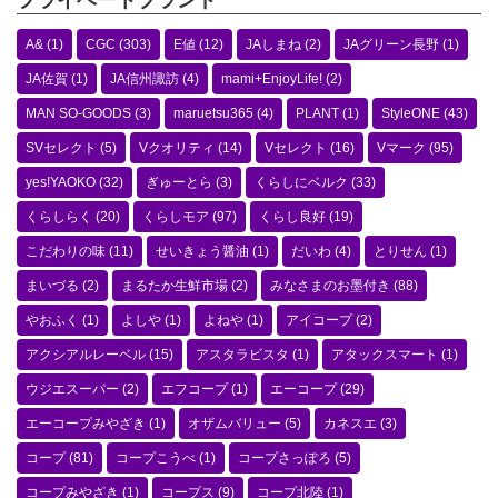
プライベートブランド
A&
(1)
CGC
(303)
E値
(12)
JAしまね
(2)
JAグリーン長野
(1)
JA佐賀
(1)
JA信州諏訪
(4)
mami+EnjoyLife!
(2)
MAN SO-GOODS
(3)
maruetsu365
(4)
PLANT
(1)
StyleONE
(43)
SVセレクト
(5)
Vクオリティ
(14)
Vセレクト
(16)
Vマーク
(95)
yes!YAOKO
(32)
ぎゅーとら
(3)
くらしにベルク
(33)
くらしらく
(20)
くらしモア
(97)
くらし良好
(19)
こだわりの味
(11)
せいきょう醤油
(1)
だいわ
(4)
とりせん
(1)
まいづる
(2)
まるたか生鮮市場
(2)
みなさまのお墨付き
(88)
やおふく
(1)
よしや
(1)
よねや
(1)
アイコープ
(2)
アクシアルレーベル
(15)
アスタラビスタ
(1)
アタックスマート
(1)
ウジエスーパー
(2)
エフコープ
(1)
エーコープ
(29)
エーコープみやざき
(1)
オザムバリュー
(5)
カネスエ
(3)
コープ
(81)
コープこうべ
(1)
コープさっぽろ
(5)
コープみやざき
(1)
コープス
(9)
コープ北陸
(1)