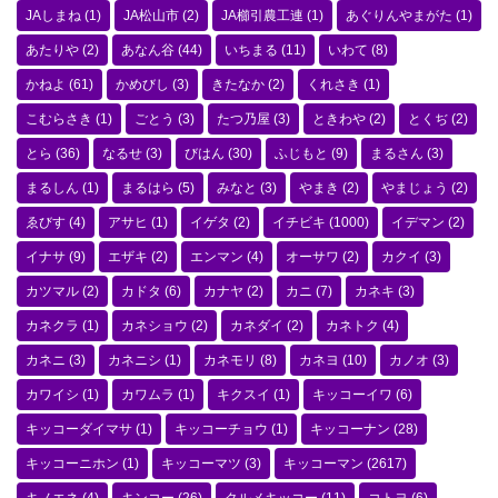
JAしまね
(1)
JA松山市
(2)
JA櫛引農工連
(1)
あぐりんやまがた
(1)
あたりや
(2)
あなん谷
(44)
いちまる
(11)
いわて
(8)
かねよ
(61)
かめびし
(3)
きたなか
(2)
くれさき
(1)
こむらさき
(1)
ごとう
(3)
たつ乃屋
(3)
ときわや
(2)
とくぢ
(2)
とら
(36)
なるせ
(3)
びはん
(30)
ふじもと
(9)
まるさん
(3)
まるしん
(1)
まるはら
(5)
みなと
(3)
やまき
(2)
やまじょう
(2)
ゑびす
(4)
アサヒ
(1)
イゲタ
(2)
イチビキ
(1000)
イデマン
(2)
イナサ
(9)
エザキ
(2)
エンマン
(4)
オーサワ
(2)
カクイ
(3)
カツマル
(2)
カドタ
(6)
カナヤ
(2)
カニ
(7)
カネキ
(3)
カネクラ
(1)
カネショウ
(2)
カネダイ
(2)
カネトク
(4)
カネニ
(3)
カネニシ
(1)
カネモリ
(8)
カネヨ
(10)
カノオ
(3)
カワイシ
(1)
カワムラ
(1)
キクスイ
(1)
キッコーイワ
(6)
キッコーダイマサ
(1)
キッコーチョウ
(1)
キッコーナン
(28)
キッコーニホン
(1)
キッコーマツ
(3)
キッコーマン
(2617)