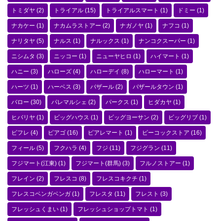
トミダヤ
(2)
トライアル
(15)
トライアルスマート
(1)
ドミー
(1)
ナカケー
(1)
ナカムラストアー
(2)
ナガノヤ
(1)
ナフコ
(1)
ナリタヤ
(5)
ナルス
(1)
ナルックス
(1)
ナンコクスーパー
(1)
ニシムタ
(3)
ニッコー
(1)
ニューヤヒロ
(1)
ハイマート
(1)
ハニー
(3)
ハローズ
(4)
ハローデイ
(8)
ハローマート
(1)
ハーツ
(1)
ハーベス
(3)
バザール
(2)
バザールタウン
(1)
バロー
(30)
パレマルシェ
(2)
パークス
(1)
ヒダカヤ
(1)
ヒバリヤ
(1)
ビッグハウス
(1)
ビッグヨーサン
(2)
ビッグリブ
(1)
ビフレ
(4)
ピアゴ
(16)
ピアレマート
(1)
ピーコックストア
(16)
フィール
(5)
フクハラ
(4)
フジ
(11)
フジグラン
(11)
フジマート(江東)
(1)
フジマート(群馬)
(3)
フルノストアー
(1)
フレイン
(2)
フレスコ
(8)
フレスコキクチ
(1)
フレスコベンガベンガ
(1)
フレスタ
(11)
フレスト
(3)
フレッシュくまい
(1)
フレッシュショップトマト
(1)