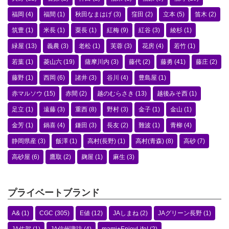
福岡
(4)
福間
(1)
秋田なまはげ
(3)
窪田
(2)
立本
(5)
笛木
(2)
筑豊
(1)
米長
(1)
粟長
(1)
紅梅
(9)
紅谷
(3)
綾杉
(1)
緑屋
(13)
義農
(3)
老松
(1)
芙蓉
(3)
花房
(4)
若竹
(1)
若葉
(1)
菱山六
(19)
薩摩川内
(3)
藤代
(2)
藤勇
(41)
藤庄
(2)
藤野
(1)
西岡
(6)
諸井
(3)
谷川
(4)
豊島屋
(1)
赤マルソウ
(15)
赤間
(2)
越のむらさき
(13)
越後みそ西
(1)
足立
(1)
遠藤
(3)
重西
(8)
野村
(3)
金子
(1)
金山
(1)
金芳
(1)
鍋喜
(4)
鎌田
(3)
長友
(2)
難波
(1)
青柳
(4)
静岡県産
(3)
飯澤
(1)
高村(長野)
(1)
高村(青森)
(8)
高砂
(7)
高砂屋
(6)
鷹取
(2)
麹屋
(1)
麻生
(3)
プライベートブランド
A&
(1)
CGC
(305)
E値
(12)
JAしまね
(2)
JAグリーン長野
(1)