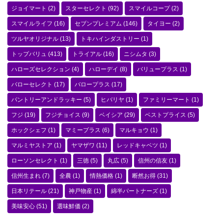
ジョイマート
(2)
スターセレクト
(92)
スマイルコープ
(2)
スマイルライフ
(16)
セブンプレミアム
(146)
タイヨー
(2)
ツルヤオリジナル
(13)
トキハインダストリー
(1)
トップバリュ
(413)
トライアル
(16)
ニシムタ
(3)
ハローズセレクション
(4)
ハローデイ
(8)
バリュープラス
(1)
バローセレクト
(17)
バロープラス
(17)
パントリーアンドラッキー
(5)
ヒバリヤ
(1)
ファミリーマート
(1)
フジ
(19)
フジチョイス
(9)
ベイシア
(29)
ベストプライス
(5)
ホックシェフ
(1)
マミープラス
(6)
マルキョウ
(1)
マルミヤストア
(1)
ヤマザワ
(11)
レッドキャベツ
(1)
ローソンセレクト
(1)
三徳
(5)
丸広
(5)
信州の信友
(1)
信州生まれ
(7)
全農
(1)
情熱価格
(1)
断然お得
(31)
日本リテール
(21)
神戸物産
(1)
綿半パートナーズ
(1)
美味安心
(51)
選味鮮価
(2)