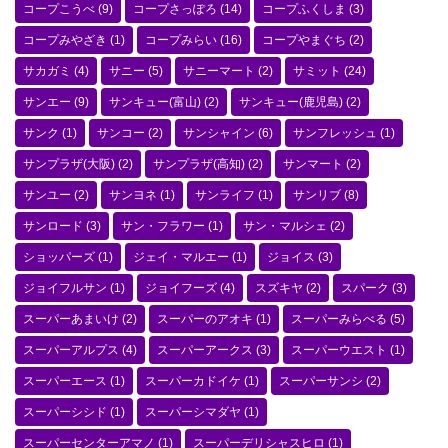
コープこうべ
(9)
コープさっぽろ
(14)
コープふくしま
(3)
コープみやざき
(1)
コープみらい
(16)
コープやまぐち
(2)
サカガミ
(4)
サニー
(5)
サニーマート
(2)
サミット
(24)
サンエー
(9)
サンキュー(富山)
(2)
サンキュー(鹿児島)
(2)
サンク
(1)
サンコー
(2)
サンシャイン
(6)
サンフレッシュ
(1)
サンプラザ(大阪)
(2)
サンプラザ(高知)
(2)
サンマート
(2)
サンユー
(2)
サンヨネ
(1)
サンライフ
(1)
サンリブ
(8)
サンロード
(3)
サン・フラワー
(1)
サン・マルシェ
(2)
ショッパーズ
(1)
ジェイ・マルエー
(1)
ジョイス
(3)
ジョイフルサン
(1)
ジョイフーズ
(4)
スズキヤ
(2)
スパーク
(3)
スーパーあまいけ
(2)
スーパーのアオキ
(1)
スーパーみらべる
(5)
スーパーアルプス
(4)
スーパーアークス
(3)
スーパーウエスト
(1)
スーパーエース
(1)
スーパーカドイケ
(1)
スーパーサンシ
(2)
スーパーシシド
(1)
スーパーシマダヤ
(1)
スーパーセンターアマノ
(1)
スーパーデリシャスヒロ
(1)