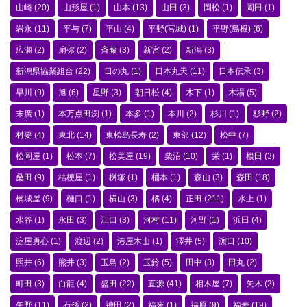
山崎
(20)
山形屋
(1)
山本
(13)
山田
(3)
岡松
(1)
岡田
(1)
岩永
(11)
平与
(7)
平山
(4)
平野(宮城)
(1)
平野(島根)
(6)
広瀬
(2)
扇弥
(2)
斉藤
(3)
新宮
(2)
新潟
(3)
新潟県協業組合
(22)
日の丸
(1)
日本丸天
(11)
日本伝承
(3)
早川
(9)
旭
(6)
星野
(3)
朝日松
(4)
木下
(1)
木場
(5)
末廣
(1)
本万点田渕
(1)
本多
(1)
本川
(2)
杉川
(1)
杉野
(2)
村要
(4)
東北
(14)
東松島長寿
(2)
東部
(12)
松中
(7)
松岡屋
(1)
松本
(7)
松美屋
(19)
柴沼
(10)
栄
(1)
根田
(3)
桑田
(9)
桔梗屋
(1)
桝塚
(1)
桶本
(1)
森山
(3)
森田
(18)
楠城屋
(9)
樋口
(1)
横山
(3)
橘
(4)
正田
(211)
水上
(1)
水谷
(1)
永田
(3)
江口
(3)
河村
(11)
河野
(1)
浜田
(4)
淀屋勇心
(1)
渡辺
(2)
港屋木山
(1)
澤井
(5)
濵口
(10)
照井
(6)
熊井
(3)
玉島
(2)
玉鈴
(5)
田中
(3)
田丸
(2)
町田
(3)
白龍
(4)
盛田
(22)
直源
(41)
相木屋
(7)
矢木
(2)
矢野
(11)
石孫
(2)
神田
(2)
福來
(1)
福原
(9)
福寿
(19)