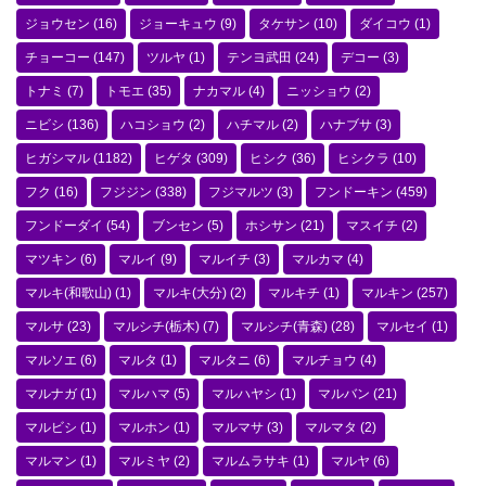
ジョウセン
(16)
ジョーキュウ
(9)
タケサン
(10)
ダイコウ
(1)
チョーコー
(147)
ツルヤ
(1)
テンヨ武田
(24)
デコー
(3)
トナミ
(7)
トモエ
(35)
ナカマル
(4)
ニッショウ
(2)
ニビシ
(136)
ハコショウ
(2)
ハチマル
(2)
ハナブサ
(3)
ヒガシマル
(1182)
ヒゲタ
(309)
ヒシク
(36)
ヒシクラ
(10)
フク
(16)
フジジン
(338)
フジマルツ
(3)
フンドーキン
(459)
フンドーダイ
(54)
ブンセン
(5)
ホシサン
(21)
マスイチ
(2)
マツキン
(6)
マルイ
(9)
マルイチ
(3)
マルカマ
(4)
マルキ(和歌山)
(1)
マルキ(大分)
(2)
マルキチ
(1)
マルキン
(257)
マルサ
(23)
マルシチ(栃木)
(7)
マルシチ(青森)
(28)
マルセイ
(1)
マルソエ
(6)
マルタ
(1)
マルタニ
(6)
マルチョウ
(4)
マルナガ
(1)
マルハマ
(5)
マルハヤシ
(1)
マルバン
(21)
マルビシ
(1)
マルホン
(1)
マルマサ
(3)
マルマタ
(2)
マルマン
(1)
マルミヤ
(2)
マルムラサキ
(1)
マルヤ
(6)