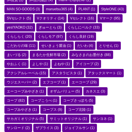
JA佐賀
(1)
JA信州諏訪
(4)
mami+EnjoyLife!
(2)
MAN SO-GOODS
(3)
maruetsu365
(4)
PLANT
(1)
StyleONE
(43)
SVセレクト
(5)
Vクオリティ
(14)
Vセレクト
(16)
Vマーク
(95)
yes!YAOKO
(32)
ぎゅーとら
(3)
くらしにベルク
(33)
くらしらく
(20)
くらしモア
(97)
くらし良好
(19)
こだわりの味
(11)
せいきょう醤油
(1)
だいわ
(4)
とりせん
(1)
まいづる
(2)
まるたか生鮮市場
(2)
みなさまのお墨付き
(88)
やおふく
(1)
よしや
(1)
よねや
(1)
アイコープ
(2)
アクシアルレーベル
(15)
アスタラビスタ
(1)
アタックスマート
(1)
ウジエスーパー
(2)
エフコープ
(1)
エーコープ
(29)
エーコープみやざき
(1)
オザムバリュー
(5)
カネスエ
(3)
コープ
(82)
コープこうべ
(1)
コープさっぽろ
(5)
コープみやざき
(1)
コープス
(9)
コープ北陸
(1)
サカガミオリジナル
(5)
サミットオリジナル
(1)
サンヨネ
(1)
サンロード
(2)
ザプライス
(3)
ジョイフルサン
(1)