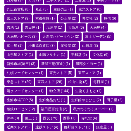
万寿屋
(1)
万惣
(1)
三平ストア
(2)
三杉屋
(1)
中央フード
(1)
丸広百貨店
(8)
丸正
(3)
主婦の店
(1)
京急ストア
(6)
京王ストア
(9)
京都生協
(1)
公正屋
(2)
共立社
(2)
原信
(6)
吉池
(1)
吉田屋
(1)
塩原屋
(1)
大阪屋
(6)
天満屋
(4)
天満屋ハピーズ
(3)
天満屋ハピータウン
(2)
富士ガーデン
(5)
富士屋
(1)
小田原百貨店
(3)
尾張屋
(3)
山形屋
(3)
山形屋ストア
(1)
山陽マルナカ
(1)
平和堂
(6)
文化堂
(6)
新鮮市場(埼玉)
(3)
新鮮市場(富山)
(1)
服部タイヨー
(1)
札幌フードセンター
(1)
東光ストア
(5)
東宝ストア
(1)
東急ストア
(29)
東武ストア
(28)
松山生協
(2)
毎日屋
(1)
清水フードセンター
(1)
独立店
(144)
生協くまもと
(1)
生鮮市場TOP
(5)
生鮮食品おだ
(1)
生鮮館やまひこ
(2)
田子重
(2)
相鉄ローゼン
(12)
福田屋百貨店
(2)
私のわくわくスーパー
(1)
綿半
(3)
藤三
(1)
西友
(79)
西條
(1)
赤札堂
(4)
近商ストア
(5)
遠鉄ストア
(4)
郷野目ストア
(1)
鎌倉屋
(1)