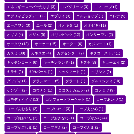
エネルギースーパーたじま
(3)
エバグリーン
(3)
エフコープ
(1)
エブリィビッグデー
(2)
エブリイ
(3)
エルショップ
(1)
エレナ
(5)
エースワン
(3)
エール
(2)
オオキタ
(1)
オオゼキ
(11)
オギノ
(4)
オザム
(5)
オリンピック
(12)
オンリーワン
(2)
オークワ
(13)
オーケー
(15)
オータニ
(6)
カジマート
(1)
カスミ
(38)
カネスエ
(4)
カブセンター
(2)
キクコーストア
(1)
キッチンコート
(6)
キッチンランド
(1)
キヌヤ
(3)
キョーエイ
(2)
キラヤ
(1)
ギガパール
(1)
クックマート
(1)
クリシマ
(2)
グッディ
(1)
グランマート
(5)
グラード
(1)
グルメシティ
(10)
ケンゾー
(2)
コウナン
(1)
ココスナカムラ
(2)
コノミヤ
(9)
コモディイイダ
(13)
コンフォートマーケット
(1)
コープあいづ
(1)
コープあおもり
(2)
コープいわて
(3)
コープえひめ
(1)
コープおおいた
(2)
コープおきなわ
(1)
コープかがわ
(4)
コープかごしま
(1)
コープぎふ
(2)
コープぐんま
(2)