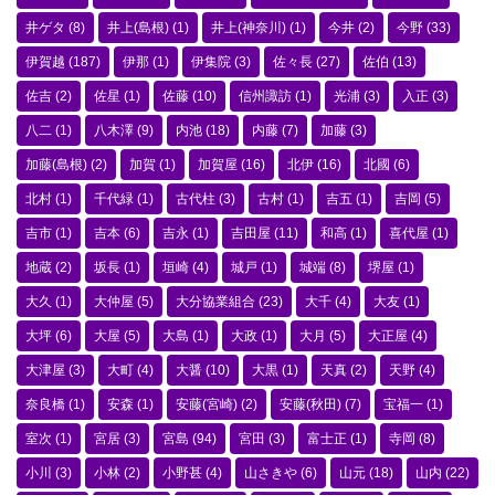
井ゲタ
(8)
井上(島根)
(1)
井上(神奈川)
(1)
今井
(2)
今野
(33)
伊賀越
(187)
伊那
(1)
伊集院
(3)
佐々長
(27)
佐伯
(13)
佐吉
(2)
佐星
(1)
佐藤
(10)
信州諏訪
(1)
光浦
(3)
入正
(3)
八二
(1)
八木澤
(9)
内池
(18)
内藤
(7)
加藤
(3)
加藤(島根)
(2)
加賀
(1)
加賀屋
(16)
北伊
(16)
北國
(6)
北村
(1)
千代緑
(1)
古代柱
(3)
古村
(1)
吉五
(1)
吉岡
(5)
吉市
(1)
吉本
(6)
吉永
(1)
吉田屋
(11)
和高
(1)
喜代屋
(1)
地蔵
(2)
坂長
(1)
垣崎
(4)
城戸
(1)
城端
(8)
堺屋
(1)
大久
(1)
大仲屋
(5)
大分協業組合
(23)
大千
(4)
大友
(1)
大坪
(6)
大屋
(5)
大島
(1)
大政
(1)
大月
(5)
大正屋
(4)
大津屋
(3)
大町
(4)
大醤
(10)
大黒
(1)
天真
(2)
天野
(4)
奈良橋
(1)
安森
(1)
安藤(宮崎)
(2)
安藤(秋田)
(7)
宝福一
(1)
室次
(1)
宮居
(3)
宮島
(94)
宮田
(3)
富士正
(1)
寺岡
(8)
小川
(3)
小林
(2)
小野甚
(4)
山さきや
(6)
山元
(18)
山内
(22)