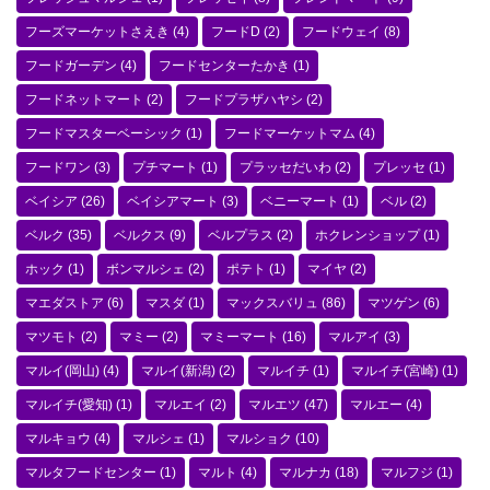
フーズマーケットさえき
(4)
フードD
(2)
フードウェイ
(8)
フードガーデン
(4)
フードセンターたかき
(1)
フードネットマート
(2)
フードプラザハヤシ
(2)
フードマスターベーシック
(1)
フードマーケットマム
(4)
フードワン
(3)
プチマート
(1)
プラッセだいわ
(2)
プレッセ
(1)
ベイシア
(26)
ベイシアマート
(3)
ベニーマート
(1)
ベル
(2)
ベルク
(35)
ベルクス
(9)
ベルプラス
(2)
ホクレンショップ
(1)
ホック
(1)
ボンマルシェ
(2)
ポテト
(1)
マイヤ
(2)
マエダストア
(6)
マスダ
(1)
マックスバリュ
(86)
マツゲン
(6)
マツモト
(2)
マミー
(2)
マミーマート
(16)
マルアイ
(3)
マルイ(岡山)
(4)
マルイ(新潟)
(2)
マルイチ
(1)
マルイチ(宮崎)
(1)
マルイチ(愛知)
(1)
マルエイ
(2)
マルエツ
(47)
マルエー
(4)
マルキョウ
(4)
マルシェ
(1)
マルショク
(10)
マルタフードセンター
(1)
マルト
(4)
マルナカ
(18)
マルフジ
(1)