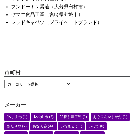
フンドーキン醤油（大分県臼杵市）
ヤマエ食品工業（宮崎県都城市）
レッドキャベツ（プライベートブランド）
市町村
メーカー
JAしまね
(1)
JA松山市
(2)
JA櫛引農工連
(1)
あぐりんやまがた
(1)
あたりや
(2)
あなん谷
(44)
いちまる
(11)
いわて
(8)