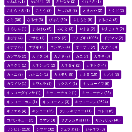
かねよ
(61)
かめびし
(3)
きたなか
(2)
くれさき
(1)
こむらさき
(1)
ごとう
(3)
たつ乃屋
(3)
ときわや
(2)
とくぢ
(2)
とら
(36)
なるせ
(3)
びはん
(30)
ふじもと
(9)
まるさん
(3)
まるしん
(1)
まるはら
(5)
みなと
(3)
やまき
(2)
やまじょう
(2)
ゑびす
(4)
アサヒ
(1)
イゲタ
(2)
イチビキ
(1005)
イデマン
(2)
イナサ
(9)
エザキ
(2)
エンマン
(4)
オーサワ
(2)
カクイ
(3)
カツマル
(2)
カドタ
(6)
カナヤ
(2)
カニ
(7)
カネキ
(3)
カネクラ
(1)
カネショウ
(2)
カネダイ
(2)
カネトク
(4)
カネニ
(3)
カネニシ
(1)
カネモリ
(8)
カネヨ
(10)
カノオ
(3)
カワイシ
(1)
カワムラ
(1)
キクスイ
(1)
キッコーイワ
(6)
キッコーダイマサ
(1)
キッコーチョウ
(1)
キッコーナン
(28)
キッコーニホン
(1)
キッコーマツ
(3)
キッコーマン
(2624)
キノエネ
(4)
キンコー
(26)
クルメキッコー
(11)
コトヨ
(6)
コバンキュー
(2)
コマツ
(3)
サクラカネヨ
(11)
サンジルシ
(40)
サンビシ
(219)
シマヤ
(32)
ジェフダ
(1)
ジャネフ
(3)