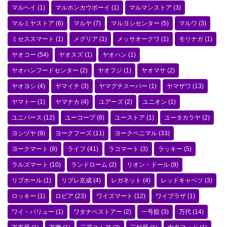
マルヘイ
(1)
マルホンカウボーイ
(1)
マルマンストア
(3)
マルミヤストア
(6)
マルヤ
(7)
マルヨシセンター
(5)
マルワ
(3)
ミセススマート
(1)
メグリア
(1)
メッサオークワ
(1)
モリナガ
(1)
ヤオコー
(54)
ヤオスズ
(1)
ヤオハン
(1)
ヤオハンフードセンター
(2)
ヤオフジ
(1)
ヤオマサ
(2)
ヤオヨシ
(4)
ヤマイチ
(3)
ヤマグチスーパー
(1)
ヤマザワ
(13)
ヤマトー
(1)
ヤマナカ
(4)
ユアーズ
(2)
ユニオン
(1)
ユニバース
(12)
ユーコープ
(8)
ユーストア
(1)
ユータカラヤ
(2)
ヨシヅヤ
(9)
ヨークフーズ
(11)
ヨークベニマル
(33)
ヨークマート
(9)
ライフ
(41)
ラコマート
(3)
ラッキー
(5)
ラルズマート
(10)
ランドローム
(2)
リオン・ドール
(9)
リブホール
(1)
リブレ京成
(4)
レガネット
(4)
レッドキャベツ
(3)
ロッキー
(1)
ロピア
(23)
ワイズマート
(12)
ワイプラザ
(1)
ワイ・バリュー
(1)
ワタナベストアー
(2)
一号舘
(3)
万代
(14)