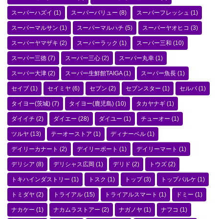
スーパーハズイ
(1)
スーパーバリュー
(8)
スーパーフレッシュ
(1)
スーパーマルサン
(1)
スーパーマルハチ
(5)
スーパーヤオヒコ
(3)
スーパーヤマザキ
(2)
スーパーラック
(1)
スーパー三和
(10)
スーパー三徳
(7)
スーパー三心
(2)
スーパー丸幸
(1)
スーパー大津
(2)
スーパー生鮮館TAIGA
(1)
スーパー魚長
(1)
セイブ
(1)
セイミヤ
(6)
セブン
(2)
セブンスター
(1)
セルバ
(1)
タイヨー(茨城)
(7)
タイヨー(鹿児島)
(10)
タカヤナギ
(1)
ダイイチ
(2)
ダイエー
(28)
ダイユー
(1)
チューオー
(1)
ツルヤ
(13)
テーオーストア
(1)
ディナーベル
(1)
デイリーカナート
(2)
デイリーポート
(1)
デイリーマート
(1)
デリシア
(8)
デリシャス広岡
(1)
デリド
(2)
トウズ
(2)
トキハインダストリー
(1)
トスク
(1)
トップ
(3)
トップパルケ
(1)
トミダヤ
(2)
トライアル
(15)
トライアルスマート
(1)
ドミー
(1)
ナカケー
(1)
ナカムラストアー
(2)
ナガノヤ
(1)
ナフコ
(1)