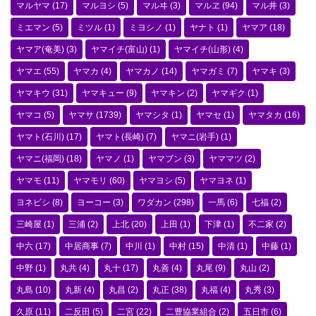
マルヤマ
(17)
マルヨシ
(5)
マルヰ
(3)
マルヱ
(94)
マル井
(3)
ミエマン
(5)
ミツル
(1)
ミヨシノ
(1)
ヤナト
(1)
ヤマア
(18)
ヤマア(奄美)
(3)
ヤマイチ(富山)
(1)
ヤマイチ(山形)
(4)
ヤマエ
(55)
ヤマカ
(4)
ヤマカノ
(14)
ヤマガミ
(7)
ヤマキ
(3)
ヤマキウ
(31)
ヤマキュー
(9)
ヤマキン
(2)
ヤマギク
(1)
ヤマコ
(5)
ヤマサ
(1739)
ヤマシタ
(1)
ヤマセ
(1)
ヤマタカ
(16)
ヤマト(石川)
(17)
ヤマト(長崎)
(7)
ヤマニ(岩手)
(1)
ヤマニ(福岡)
(18)
ヤマノ
(1)
ヤマブン
(3)
ヤママツ
(2)
ヤマモ
(11)
ヤマモリ
(60)
ヤマヨシ
(5)
ヤマヨネ
(1)
ヨネビシ
(8)
ヨーコー
(3)
ワダカン
(298)
一馬
(6)
七福
(2)
三崎屋
(1)
三浦
(2)
上北
(20)
上田
(1)
下津
(1)
不二家
(2)
中六
(17)
中居商事
(7)
中川
(1)
中村
(15)
中清
(1)
中藤
(1)
中野
(1)
丸共
(4)
丸十
(17)
丸善
(4)
丸尾
(9)
丸山
(2)
丸島
(10)
丸新
(4)
丸昌
(2)
丸正
(38)
丸福
(4)
丸秀
(3)
久原
(11)
二反田
(5)
二宮
(22)
二豊協業組合
(2)
五日市
(6)