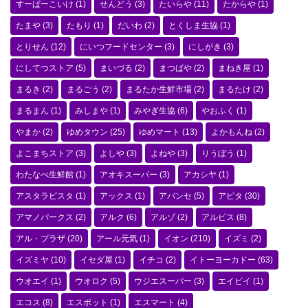
すーぱーこいけ
(1)
せんどう
(3)
たいらや
(11)
たからや
(1)
たまや
(3)
たもり
(1)
だいわ
(2)
とくしま生協
(1)
とりせん
(12)
にいつフードセンター
(3)
にしがき
(3)
にしてつストア
(5)
まいづる
(2)
まつばや
(2)
まねき屋
(1)
まるき
(2)
まるごう
(2)
まるたか生鮮市場
(2)
まるたけ
(2)
まるまん
(1)
みしまや
(1)
みやぎ生協
(6)
やおふく
(1)
やまか
(2)
ゆめタウン
(25)
ゆめマート
(13)
よかもんね
(2)
よこまちストア
(3)
よしや
(3)
よねや
(3)
りうぼう
(1)
わたなべ生鮮館
(1)
アオキスーパー
(3)
アカシヤ
(1)
アスタラビスタ
(1)
アックス
(1)
アバンセ
(5)
アピタ
(30)
アマノパークス
(2)
アルク
(6)
アルゾ
(2)
アルビス
(8)
アル・プラザ
(20)
アール元気
(1)
イオン
(210)
イズミ
(2)
イズミヤ
(10)
イセダ屋
(1)
イチコ
(2)
イトーヨーカドー
(63)
ウオエイ
(1)
ウオロク
(5)
ウジエスーパー
(3)
エイビイ
(1)
エコス
(8)
エスポット
(1)
エスマート
(4)