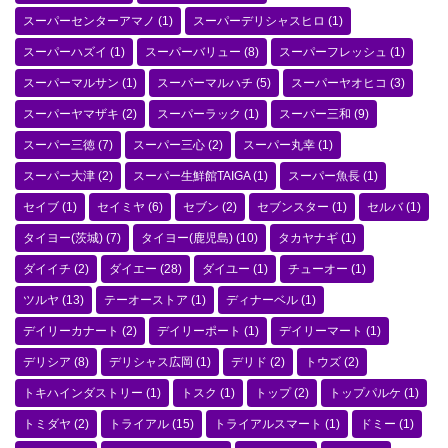
スーパーセンターアマノ
(1)
スーパーデリシャスヒロ
(1)
スーパーハズイ
(1)
スーパーバリュー
(8)
スーパーフレッシュ
(1)
スーパーマルサン
(1)
スーパーマルハチ
(5)
スーパーヤオヒコ
(3)
スーパーヤマザキ
(2)
スーパーラック
(1)
スーパー三和
(9)
スーパー三徳
(7)
スーパー三心
(2)
スーパー丸幸
(1)
スーパー大津
(2)
スーパー生鮮館TAIGA
(1)
スーパー魚長
(1)
セイブ
(1)
セイミヤ
(6)
セブン
(2)
セブンスター
(1)
セルバ
(1)
タイヨー(茨城)
(7)
タイヨー(鹿児島)
(10)
タカヤナギ
(1)
ダイイチ
(2)
ダイエー
(28)
ダイユー
(1)
チューオー
(1)
ツルヤ
(13)
テーオーストア
(1)
ディナーベル
(1)
デイリーカナート
(2)
デイリーポート
(1)
デイリーマート
(1)
デリシア
(8)
デリシャス広岡
(1)
デリド
(2)
トウズ
(2)
トキハインダストリー
(1)
トスク
(1)
トップ
(2)
トップパルケ
(1)
トミダヤ
(2)
トライアル
(15)
トライアルスマート
(1)
ドミー
(1)