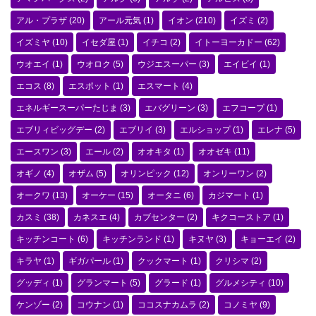
アル・プラザ
(20)
アール元気
(1)
イオン
(210)
イズミ
(2)
イズミヤ
(10)
イセダ屋
(1)
イチコ
(2)
イトーヨーカドー
(62)
ウオエイ
(1)
ウオロク
(5)
ウジエスーパー
(3)
エイビイ
(1)
エコス
(8)
エスポット
(1)
エスマート
(4)
エネルギースーパーたじま
(3)
エバグリーン
(3)
エフコープ
(1)
エブリィビッグデー
(2)
エブリイ
(3)
エルショップ
(1)
エレナ
(5)
エースワン
(3)
エール
(2)
オオキタ
(1)
オオゼキ
(11)
オギノ
(4)
オザム
(5)
オリンピック
(12)
オンリーワン
(2)
オークワ
(13)
オーケー
(15)
オータニ
(6)
カジマート
(1)
カスミ
(38)
カネスエ
(4)
カブセンター
(2)
キクコーストア
(1)
キッチンコート
(6)
キッチンランド
(1)
キヌヤ
(3)
キョーエイ
(2)
キラヤ
(1)
ギガパール
(1)
クックマート
(1)
クリシマ
(2)
グッディ
(1)
グランマート
(5)
グラード
(1)
グルメシティ
(10)
ケンゾー
(2)
コウナン
(1)
ココスナカムラ
(2)
コノミヤ
(9)