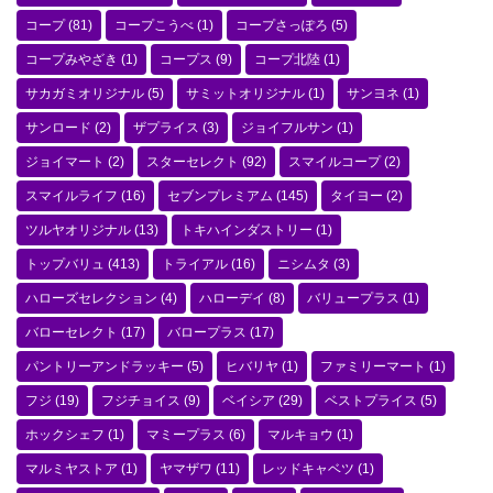
コープ
(81)
コープこうべ
(1)
コープさっぽろ
(5)
コープみやざき
(1)
コープス
(9)
コープ北陸
(1)
サカガミオリジナル
(5)
サミットオリジナル
(1)
サンヨネ
(1)
サンロード
(2)
ザプライス
(3)
ジョイフルサン
(1)
ジョイマート
(2)
スターセレクト
(92)
スマイルコープ
(2)
スマイルライフ
(16)
セブンプレミアム
(145)
タイヨー
(2)
ツルヤオリジナル
(13)
トキハインダストリー
(1)
トップバリュ
(413)
トライアル
(16)
ニシムタ
(3)
ハローズセレクション
(4)
ハローデイ
(8)
バリュープラス
(1)
バローセレクト
(17)
バロープラス
(17)
パントリーアンドラッキー
(5)
ヒバリヤ
(1)
ファミリーマート
(1)
フジ
(19)
フジチョイス
(9)
ベイシア
(29)
ベストプライス
(5)
ホックシェフ
(1)
マミープラス
(6)
マルキョウ
(1)
マルミヤストア
(1)
ヤマザワ
(11)
レッドキャベツ
(1)