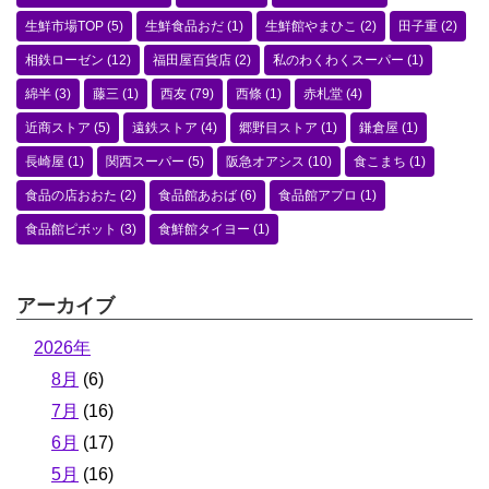
生鮮市場TOP
(5)
生鮮食品おだ
(1)
生鮮館やまひこ
(2)
田子重
(2)
相鉄ローゼン
(12)
福田屋百貨店
(2)
私のわくわくスーパー
(1)
綿半
(3)
藤三
(1)
西友
(79)
西條
(1)
赤札堂
(4)
近商ストア
(5)
遠鉄ストア
(4)
郷野目ストア
(1)
鎌倉屋
(1)
長崎屋
(1)
関西スーパー
(5)
阪急オアシス
(10)
食こまち
(1)
食品の店おおた
(2)
食品館あおば
(6)
食品館アプロ
(1)
食品館ピボット
(3)
食鮮館タイヨー
(1)
アーカイブ
2026年
8月
(6)
7月
(16)
6月
(17)
5月
(16)