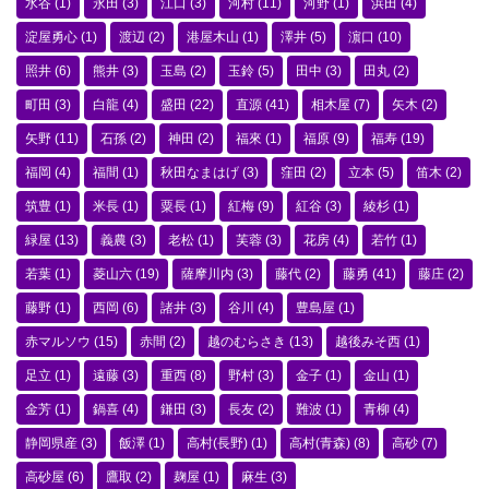
水谷
(1)
永田
(3)
江口
(3)
河村
(11)
河野
(1)
浜田
(4)
淀屋勇心
(1)
渡辺
(2)
港屋木山
(1)
澤井
(5)
濵口
(10)
照井
(6)
熊井
(3)
玉島
(2)
玉鈴
(5)
田中
(3)
田丸
(2)
町田
(3)
白龍
(4)
盛田
(22)
直源
(41)
相木屋
(7)
矢木
(2)
矢野
(11)
石孫
(2)
神田
(2)
福來
(1)
福原
(9)
福寿
(19)
福岡
(4)
福間
(1)
秋田なまはげ
(3)
窪田
(2)
立本
(5)
笛木
(2)
筑豊
(1)
米長
(1)
粟長
(1)
紅梅
(9)
紅谷
(3)
綾杉
(1)
緑屋
(13)
義農
(3)
老松
(1)
芙蓉
(3)
花房
(4)
若竹
(1)
若葉
(1)
菱山六
(19)
薩摩川内
(3)
藤代
(2)
藤勇
(41)
藤庄
(2)
藤野
(1)
西岡
(6)
諸井
(3)
谷川
(4)
豊島屋
(1)
赤マルソウ
(15)
赤間
(2)
越のむらさき
(13)
越後みそ西
(1)
足立
(1)
遠藤
(3)
重西
(8)
野村
(3)
金子
(1)
金山
(1)
金芳
(1)
鍋喜
(4)
鎌田
(3)
長友
(2)
難波
(1)
青柳
(4)
静岡県産
(3)
飯澤
(1)
高村(長野)
(1)
高村(青森)
(8)
高砂
(7)
高砂屋
(6)
鷹取
(2)
麹屋
(1)
麻生
(3)