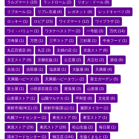
ラルズマート
(10)
ランドローム
(2)
リオン・ドール
(9)
リブホール
(1)
リブレ京成
(4)
レガネット
(4)
レッドキャベツ
(3)
ロッキー
(1)
ロピア
(23)
ワイズマート
(12)
ワイプラザ
(1)
ワイ・バリュー
(1)
ワタナベストアー
(2)
一号舘
(3)
万代
(14)
万寿屋
(1)
万惣
(1)
三平ストア
(2)
三杉屋
(1)
中央フード
(1)
丸広百貨店
(8)
丸正
(3)
主婦の店
(1)
京急ストア
(6)
京王ストア
(9)
京都生協
(1)
公正屋
(2)
共立社
(2)
原信
(6)
吉池
(1)
吉田屋
(1)
塩原屋
(1)
大阪屋
(6)
天満屋
(4)
天満屋ハピーズ
(3)
天満屋ハピータウン
(2)
富士ガーデン
(5)
富士屋
(1)
小田原百貨店
(3)
尾張屋
(3)
山形屋
(3)
山形屋ストア
(1)
山陽マルナカ
(1)
平和堂
(6)
文化堂
(6)
新鮮市場(埼玉)
(3)
新鮮市場(富山)
(1)
服部タイヨー
(1)
札幌フードセンター
(1)
東光ストア
(5)
東宝ストア
(1)
東急ストア
(29)
東武ストア
(28)
松山生協
(2)
毎日屋
(1)
清水フードセンター
(1)
独立店
(144)
生協くまもと
(1)