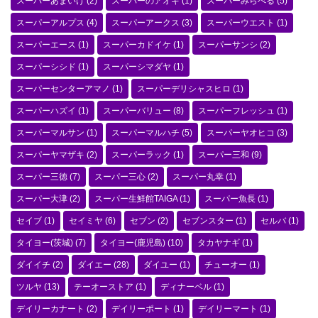
スーパーあまいけ
(2)
スーパーのアオキ
(1)
スーパーみらべる
(5)
スーパーアルプス
(4)
スーパーアークス
(3)
スーパーウエスト
(1)
スーパーエース
(1)
スーパーカドイケ
(1)
スーパーサンシ
(2)
スーパーシシド
(1)
スーパーシマダヤ
(1)
スーパーセンターアマノ
(1)
スーパーデリシャスヒロ
(1)
スーパーハズイ
(1)
スーパーバリュー
(8)
スーパーフレッシュ
(1)
スーパーマルサン
(1)
スーパーマルハチ
(5)
スーパーヤオヒコ
(3)
スーパーヤマザキ
(2)
スーパーラック
(1)
スーパー三和
(9)
スーパー三徳
(7)
スーパー三心
(2)
スーパー丸幸
(1)
スーパー大津
(2)
スーパー生鮮館TAIGA
(1)
スーパー魚長
(1)
セイブ
(1)
セイミヤ
(6)
セブン
(2)
セブンスター
(1)
セルバ
(1)
タイヨー(茨城)
(7)
タイヨー(鹿児島)
(10)
タカヤナギ
(1)
ダイイチ
(2)
ダイエー
(28)
ダイユー
(1)
チューオー
(1)
ツルヤ
(13)
テーオーストア
(1)
ディナーベル
(1)
デイリーカナート
(2)
デイリーポート
(1)
デイリーマート
(1)