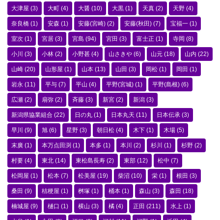
大津屋
(3)
大町
(4)
大醤
(10)
大黒
(1)
天真
(2)
天野
(4)
奈良橋
(1)
安森
(1)
安藤(宮崎)
(2)
安藤(秋田)
(7)
宝福一
(1)
室次
(1)
宮居
(3)
宮島
(94)
宮田
(3)
富士正
(1)
寺岡
(8)
小川
(3)
小林
(2)
小野甚
(4)
山さきや
(6)
山元
(18)
山内
(22)
山崎
(20)
山形屋
(1)
山本
(13)
山田
(3)
岡松
(1)
岡田
(1)
岩永
(11)
平与
(7)
平山
(4)
平野(宮城)
(1)
平野(島根)
(6)
広瀬
(2)
扇弥
(2)
斉藤
(3)
新宮
(2)
新潟
(3)
新潟県協業組合
(22)
日の丸
(1)
日本丸天
(11)
日本伝承
(3)
早川
(9)
旭
(6)
星野
(3)
朝日松
(4)
木下
(1)
木場
(5)
末廣
(1)
本万点田渕
(1)
本多
(1)
本川
(2)
杉川
(1)
杉野
(2)
村要
(4)
東北
(14)
東松島長寿
(2)
東部
(12)
松中
(7)
松岡屋
(1)
松本
(7)
松美屋
(19)
柴沼
(10)
栄
(1)
根田
(3)
桑田
(9)
桔梗屋
(1)
桝塚
(1)
桶本
(1)
森山
(3)
森田
(18)
楠城屋
(9)
樋口
(1)
横山
(3)
橘
(4)
正田
(211)
水上
(1)