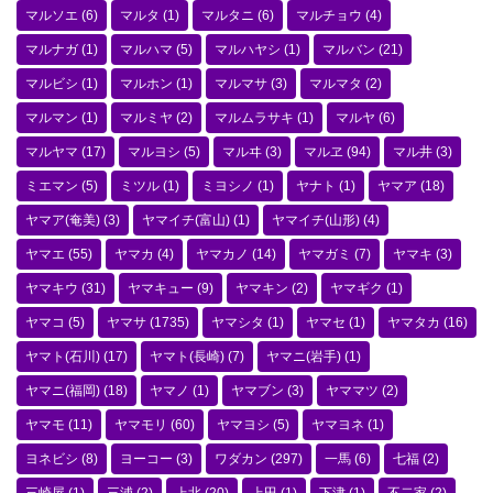
マルソエ
(6)
マルタ
(1)
マルタニ
(6)
マルチョウ
(4)
マルナガ
(1)
マルハマ
(5)
マルハヤシ
(1)
マルバン
(21)
マルビシ
(1)
マルホン
(1)
マルマサ
(3)
マルマタ
(2)
マルマン
(1)
マルミヤ
(2)
マルムラサキ
(1)
マルヤ
(6)
マルヤマ
(17)
マルヨシ
(5)
マルヰ
(3)
マルヱ
(94)
マル井
(3)
ミエマン
(5)
ミツル
(1)
ミヨシノ
(1)
ヤナト
(1)
ヤマア
(18)
ヤマア(奄美)
(3)
ヤマイチ(富山)
(1)
ヤマイチ(山形)
(4)
ヤマエ
(55)
ヤマカ
(4)
ヤマカノ
(14)
ヤマガミ
(7)
ヤマキ
(3)
ヤマキウ
(31)
ヤマキュー
(9)
ヤマキン
(2)
ヤマギク
(1)
ヤマコ
(5)
ヤマサ
(1735)
ヤマシタ
(1)
ヤマセ
(1)
ヤマタカ
(16)
ヤマト(石川)
(17)
ヤマト(長崎)
(7)
ヤマニ(岩手)
(1)
ヤマニ(福岡)
(18)
ヤマノ
(1)
ヤマブン
(3)
ヤママツ
(2)
ヤマモ
(11)
ヤマモリ
(60)
ヤマヨシ
(5)
ヤマヨネ
(1)
ヨネビシ
(8)
ヨーコー
(3)
ワダカン
(297)
一馬
(6)
七福
(2)