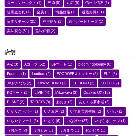
ローソンセレクト
(1)
三徳
(5)
丸広
(5)
信州の信友
(1)
信州生まれ
(7)
全農
(1)
情熱価格
(1)
断然お得
(31)
日本リテール
(21)
神戸物産
(1)
綿半パートナーズ
(1)
美味安心
(51)
選味鮮価
(2)
店舗
A-Z
(3)
Aコープ
(52)
Beマート
(1)
bloomingbloomy
(6)
Foodest
(1)
foodium
(2)
FOODOFFストッカー
(5)
FUJI
(8)
JAおきなわ
(2)
KAWASHOKU
(3)
KEIHOKU
(2)
KOHYO
(7)
KOマート
(1)
LIVIN
(4)
Mikawaya
(2)
Odakyu OX
(12)
PLANT
(2)
TAIRAYA
(8)
あおき
(2)
あんくる夢市場
(3)
いかりスーパー
(1)
いさみ屋
(2)
いずみ市民生協
(2)
いちい
(2)
いちやまマート
(3)
いとく
(6)
いなげや
(27)
いばらきコープ
(1)
うおかつ
(2)
うおとみ
(1)
うおまつ
(1)
おかじま
(1)