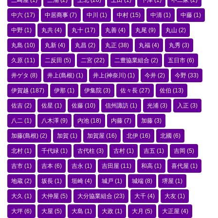
三崎屋
(1)
三浦
(2)
上北
(20)
上田
(1)
下津
(1)
不二家
(2)
中六
(17)
中居商事
(7)
中川
(1)
中村
(15)
中清
(1)
中藤
(1)
中野
(1)
丸共
(4)
丸十
(17)
丸善
(4)
丸尾
(9)
丸山
(2)
丸島
(10)
丸新
(4)
丸昌
(2)
丸正
(38)
丸福
(4)
丸秀
(3)
久原
(11)
二反田
(5)
二宮
(22)
二豊協業組合
(2)
五日市
(6)
井ゲタ
(8)
井上(島根)
(1)
井上(神奈川)
(1)
今井
(2)
今野
(33)
伊賀越
(187)
伊那
(1)
伊集院
(3)
佐々長
(27)
佐伯
(13)
佐吉
(2)
佐星
(1)
佐藤
(10)
信州諏訪
(1)
光浦
(3)
入正
(3)
八二
(1)
八木澤
(9)
内池
(18)
内藤
(7)
加藤
(3)
加藤(島根)
(2)
加賀
(1)
加賀屋
(16)
北伊
(16)
北國
(6)
北村
(1)
千代緑
(1)
古代柱
(3)
古村
(1)
吉五
(1)
吉岡
(5)
吉市
(1)
吉本
(6)
吉永
(1)
吉田屋
(11)
和高
(1)
喜代屋
(1)
地蔵
(2)
坂長
(1)
垣崎
(4)
城戸
(1)
城端
(8)
堺屋
(1)
大久
(1)
大仲屋
(5)
大分協業組合
(23)
大千
(4)
大友
(1)
大坪
(6)
大屋
(5)
大島
(1)
大政
(1)
大月
(5)
大正屋
(4)