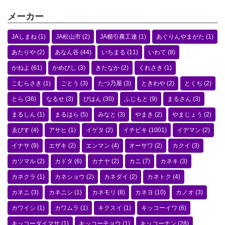
メーカー
JAしまね
(1)
JA松山市
(2)
JA櫛引農工連
(1)
あぐりんやまがた
(1)
あたりや
(2)
あなん谷
(44)
いちまる
(11)
いわて
(8)
かねよ
(61)
かめびし
(3)
きたなか
(2)
くれさき
(1)
こむらさき
(1)
ごとう
(3)
たつ乃屋
(3)
ときわや
(2)
とくぢ
(2)
とら
(36)
なるせ
(3)
びはん
(30)
ふじもと
(9)
まるさん
(3)
まるしん
(1)
まるはら
(5)
みなと
(3)
やまき
(2)
やまじょう
(2)
ゑびす
(4)
アサヒ
(1)
イゲタ
(2)
イチビキ
(1001)
イデマン
(2)
イナサ
(9)
エザキ
(2)
エンマン
(4)
オーサワ
(2)
カクイ
(3)
カツマル
(2)
カドタ
(6)
カナヤ
(2)
カニ
(7)
カネキ
(3)
カネクラ
(1)
カネショウ
(2)
カネダイ
(2)
カネトク
(4)
カネニ
(3)
カネニシ
(1)
カネモリ
(8)
カネヨ
(10)
カノオ
(3)
カワイシ
(1)
カワムラ
(1)
キクスイ
(1)
キッコーイワ
(6)
キッコーダイマサ
(1)
キッコーチョウ
(1)
キッコーナン
(28)