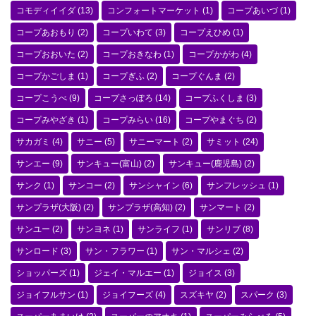
コモディイイダ
(13)
コンフォートマーケット
(1)
コープあいづ
(1)
コープあおもり
(2)
コープいわて
(3)
コープえひめ
(1)
コープおおいた
(2)
コープおきなわ
(1)
コープかがわ
(4)
コープかごしま
(1)
コープぎふ
(2)
コープぐんま
(2)
コープこうべ
(9)
コープさっぽろ
(14)
コープふくしま
(3)
コープみやざき
(1)
コープみらい
(16)
コープやまぐち
(2)
サカガミ
(4)
サニー
(5)
サニーマート
(2)
サミット
(24)
サンエー
(9)
サンキュー(富山)
(2)
サンキュー(鹿児島)
(2)
サンク
(1)
サンコー
(2)
サンシャイン
(6)
サンフレッシュ
(1)
サンプラザ(大阪)
(2)
サンプラザ(高知)
(2)
サンマート
(2)
サンユー
(2)
サンヨネ
(1)
サンライフ
(1)
サンリブ
(8)
サンロード
(3)
サン・フラワー
(1)
サン・マルシェ
(2)
ショッパーズ
(1)
ジェイ・マルエー
(1)
ジョイス
(3)
ジョイフルサン
(1)
ジョイフーズ
(4)
スズキヤ
(2)
スパーク
(3)