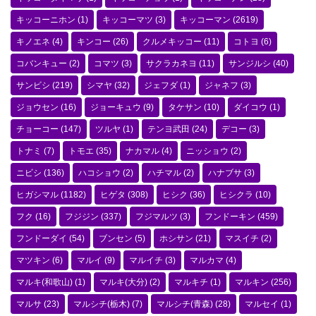
キッコーニホン
(1)
キッコーマツ
(3)
キッコーマン
(2619)
キノエネ
(4)
キンコー
(26)
クルメキッコー
(11)
コトヨ
(6)
コバンキュー
(2)
コマツ
(3)
サクラカネヨ
(11)
サンジルシ
(40)
サンビシ
(219)
シマヤ
(32)
ジェフダ
(1)
ジャネフ
(3)
ジョウセン
(16)
ジョーキュウ
(9)
タケサン
(10)
ダイコウ
(1)
チョーコー
(147)
ツルヤ
(1)
テンヨ武田
(24)
デコー
(3)
トナミ
(7)
トモエ
(35)
ナカマル
(4)
ニッショウ
(2)
ニビシ
(136)
ハコショウ
(2)
ハチマル
(2)
ハナブサ
(3)
ヒガシマル
(1182)
ヒゲタ
(308)
ヒシク
(36)
ヒシクラ
(10)
フク
(16)
フジジン
(337)
フジマルツ
(3)
フンドーキン
(459)
フンドーダイ
(54)
ブンセン
(5)
ホシサン
(21)
マスイチ
(2)
マツキン
(6)
マルイ
(9)
マルイチ
(3)
マルカマ
(4)
マルキ(和歌山)
(1)
マルキ(大分)
(2)
マルキチ
(1)
マルキン
(256)
マルサ
(23)
マルシチ(栃木)
(7)
マルシチ(青森)
(28)
マルセイ
(1)