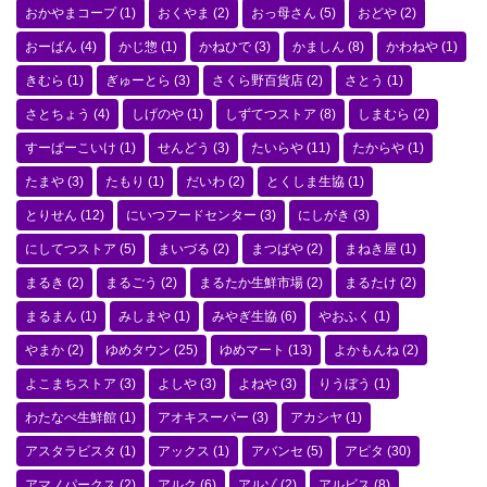
おかやまコープ
(1)
おくやま
(2)
おっ母さん
(5)
おどや
(2)
おーばん
(4)
かじ惣
(1)
かねひで
(3)
かましん
(8)
かわねや
(1)
きむら
(1)
ぎゅーとら
(3)
さくら野百貨店
(2)
さとう
(1)
さとちょう
(4)
しげのや
(1)
しずてつストア
(8)
しまむら
(2)
すーぱーこいけ
(1)
せんどう
(3)
たいらや
(11)
たからや
(1)
たまや
(3)
たもり
(1)
だいわ
(2)
とくしま生協
(1)
とりせん
(12)
にいつフードセンター
(3)
にしがき
(3)
にしてつストア
(5)
まいづる
(2)
まつばや
(2)
まねき屋
(1)
まるき
(2)
まるごう
(2)
まるたか生鮮市場
(2)
まるたけ
(2)
まるまん
(1)
みしまや
(1)
みやぎ生協
(6)
やおふく
(1)
やまか
(2)
ゆめタウン
(25)
ゆめマート
(13)
よかもんね
(2)
よこまちストア
(3)
よしや
(3)
よねや
(3)
りうぼう
(1)
わたなべ生鮮館
(1)
アオキスーパー
(3)
アカシヤ
(1)
アスタラビスタ
(1)
アックス
(1)
アバンセ
(5)
アピタ
(30)
アマノパークス
(2)
アルク
(6)
アルゾ
(2)
アルビス
(8)