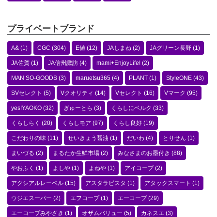
プライベートブランド
A&
(1)
CGC
(304)
E値
(12)
JAしまね
(2)
JAグリーン長野
(1)
JA佐賀
(1)
JA信州諏訪
(4)
mami+EnjoyLife!
(2)
MAN SO-GOODS
(3)
maruetsu365
(4)
PLANT
(1)
StyleONE
(43)
SVセレクト
(5)
Vクオリティ
(14)
Vセレクト
(16)
Vマーク
(95)
yes!YAOKO
(32)
ぎゅーとら
(3)
くらしにベルク
(33)
くらしらく
(20)
くらしモア
(97)
くらし良好
(19)
こだわりの味
(11)
せいきょう醤油
(1)
だいわ
(4)
とりせん
(1)
まいづる
(2)
まるたか生鮮市場
(2)
みなさまのお墨付き
(88)
やおふく
(1)
よしや
(1)
よねや
(1)
アイコープ
(2)
アクシアルレーベル
(15)
アスタラビスタ
(1)
アタックスマート
(1)
ウジエスーパー
(2)
エフコープ
(1)
エーコープ
(29)
エーコープみやざき
(1)
オザムバリュー
(5)
カネスエ
(3)