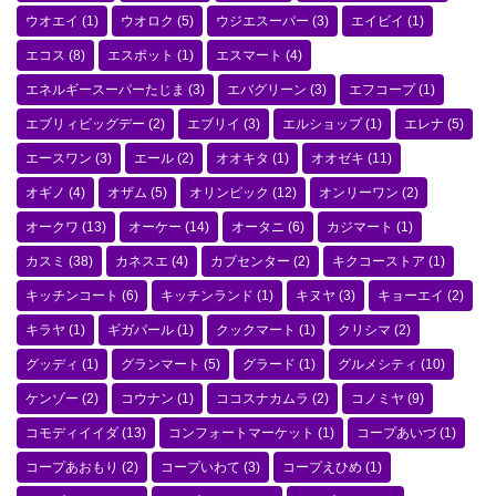
ウオエイ
(1)
ウオロク
(5)
ウジエスーパー
(3)
エイビイ
(1)
エコス
(8)
エスポット
(1)
エスマート
(4)
エネルギースーパーたじま
(3)
エバグリーン
(3)
エフコープ
(1)
エブリィビッグデー
(2)
エブリイ
(3)
エルショップ
(1)
エレナ
(5)
エースワン
(3)
エール
(2)
オオキタ
(1)
オオゼキ
(11)
オギノ
(4)
オザム
(5)
オリンピック
(12)
オンリーワン
(2)
オークワ
(13)
オーケー
(14)
オータニ
(6)
カジマート
(1)
カスミ
(38)
カネスエ
(4)
カブセンター
(2)
キクコーストア
(1)
キッチンコート
(6)
キッチンランド
(1)
キヌヤ
(3)
キョーエイ
(2)
キラヤ
(1)
ギガパール
(1)
クックマート
(1)
クリシマ
(2)
グッディ
(1)
グランマート
(5)
グラード
(1)
グルメシティ
(10)
ケンゾー
(2)
コウナン
(1)
ココスナカムラ
(2)
コノミヤ
(9)
コモディイイダ
(13)
コンフォートマーケット
(1)
コープあいづ
(1)
コープあおもり
(2)
コープいわて
(3)
コープえひめ
(1)