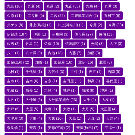
丸島
(10)
丸新
(4)
丸昌
(2)
丸正
(38)
丸福
(4)
丸秀
(3)
久原
(11)
二反田
(5)
二宮
(22)
二豊協業組合
(2)
五日市
(6)
井ゲタ
(8)
井上(島根)
(1)
井上(神奈川)
(1)
今井
(2)
今野
(33)
伊賀越
(187)
伊那
(1)
伊集院
(3)
佐々長
(27)
佐伯
(13)
佐吉
(2)
佐星
(1)
佐藤
(10)
信州諏訪
(1)
光浦
(3)
入正
(3)
八二
(1)
八木澤
(9)
内池
(18)
内藤
(7)
加藤
(3)
加藤(島根)
(2)
加賀
(1)
加賀屋
(16)
北伊
(16)
北國
(6)
北村
(1)
千代緑
(1)
古代柱
(3)
古村
(1)
吉五
(1)
吉岡
(5)
吉市
(1)
吉本
(6)
吉永
(1)
吉田屋
(11)
和高
(1)
喜代屋
(1)
地蔵
(2)
坂長
(1)
垣崎
(4)
城戸
(1)
城端
(8)
堺屋
(1)
大久
(1)
大仲屋
(5)
大分協業組合
(23)
大千
(4)
大友
(1)
大坪
(6)
大屋
(5)
大島
(1)
大政
(1)
大月
(5)
大正屋
(4)
大津屋
(3)
大町
(4)
大醤
(10)
大黒
(1)
天真
(2)
天野
(4)
奈良橋
(1)
安森
(1)
安藤(宮崎)
(2)
安藤(秋田)
(7)
宝福一
(1)