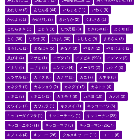
JAしまね
(1)
JA松山市
(2)
JA櫛引農工連
(1)
あぐりんやまがた
(1)
あたりや
(2)
あなん谷
(44)
いちまる
(11)
いわて
(8)
かねよ
(61)
かめびし
(3)
きたなか
(2)
くれさき
(1)
こむらさき
(1)
ごとう
(3)
たつ乃屋
(3)
ときわや
(2)
とくぢ
(2)
とら
(36)
なるせ
(3)
びはん
(30)
ふじもと
(9)
まるさん
(3)
まるしん
(1)
まるはら
(5)
みなと
(3)
やまき
(2)
やまじょう
(2)
ゑびす
(4)
アサヒ
(1)
イゲタ
(2)
イチビキ
(998)
イデマン
(2)
イナサ
(9)
エザキ
(2)
エンマン
(4)
オーサワ
(2)
カクイ
(3)
カツマル
(2)
カドタ
(6)
カナヤ
(2)
カニ
(7)
カネキ
(3)
カネクラ
(1)
カネショウ
(2)
カネダイ
(2)
カネトク
(4)
カネニ
(3)
カネニシ
(1)
カネモリ
(8)
カネヨ
(10)
カノオ
(3)
カワイシ
(1)
カワムラ
(1)
キクスイ
(1)
キッコーイワ
(6)
キッコーダイマサ
(1)
キッコーチョウ
(1)
キッコーナン
(28)
キッコーニホン
(1)
キッコーマツ
(3)
キッコーマン
(2617)
キノエネ
(4)
キンコー
(26)
クルメキッコー
(11)
コトヨ
(6)