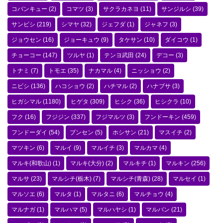
コバンキュー
(2)
コマツ
(3)
サクラカネヨ
(11)
サンジルシ
(39)
サンビシ
(219)
シマヤ
(32)
ジェフダ
(1)
ジャネフ
(3)
ジョウセン
(16)
ジョーキュウ
(9)
タケサン
(10)
ダイコウ
(1)
チョーコー
(147)
ツルヤ
(1)
テンヨ武田
(24)
デコー
(3)
トナミ
(7)
トモエ
(35)
ナカマル
(4)
ニッショウ
(2)
ニビシ
(136)
ハコショウ
(2)
ハチマル
(2)
ハナブサ
(3)
ヒガシマル
(1180)
ヒゲタ
(309)
ヒシク
(36)
ヒシクラ
(10)
フク
(16)
フジジン
(337)
フジマルツ
(3)
フンドーキン
(459)
フンドーダイ
(54)
ブンセン
(5)
ホシサン
(21)
マスイチ
(2)
マツキン
(6)
マルイ
(9)
マルイチ
(3)
マルカマ
(4)
マルキ(和歌山)
(1)
マルキ(大分)
(2)
マルキチ
(1)
マルキン
(256)
マルサ
(23)
マルシチ(栃木)
(7)
マルシチ(青森)
(28)
マルセイ
(1)
マルソエ
(6)
マルタ
(1)
マルタニ
(6)
マルチョウ
(4)
マルナガ
(1)
マルハマ
(5)
マルハヤシ
(1)
マルバン
(21)