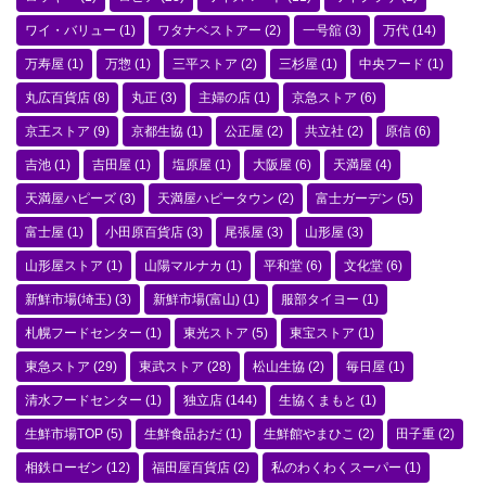
ワイ・バリュー
(1)
ワタナベストアー
(2)
一号舘
(3)
万代
(14)
万寿屋
(1)
万惣
(1)
三平ストア
(2)
三杉屋
(1)
中央フード
(1)
丸広百貨店
(8)
丸正
(3)
主婦の店
(1)
京急ストア
(6)
京王ストア
(9)
京都生協
(1)
公正屋
(2)
共立社
(2)
原信
(6)
吉池
(1)
吉田屋
(1)
塩原屋
(1)
大阪屋
(6)
天満屋
(4)
天満屋ハピーズ
(3)
天満屋ハピータウン
(2)
富士ガーデン
(5)
富士屋
(1)
小田原百貨店
(3)
尾張屋
(3)
山形屋
(3)
山形屋ストア
(1)
山陽マルナカ
(1)
平和堂
(6)
文化堂
(6)
新鮮市場(埼玉)
(3)
新鮮市場(富山)
(1)
服部タイヨー
(1)
札幌フードセンター
(1)
東光ストア
(5)
東宝ストア
(1)
東急ストア
(29)
東武ストア
(28)
松山生協
(2)
毎日屋
(1)
清水フードセンター
(1)
独立店
(144)
生協くまもと
(1)
生鮮市場TOP
(5)
生鮮食品おだ
(1)
生鮮館やまひこ
(2)
田子重
(2)
相鉄ローゼン
(12)
福田屋百貨店
(2)
私のわくわくスーパー
(1)