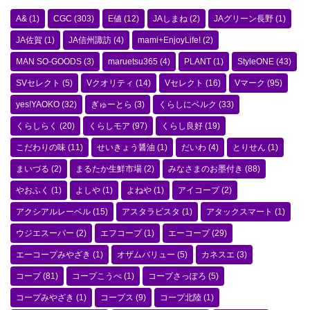
A&
(1)
CGC
(303)
E値
(12)
JAしまね
(2)
JAグリーン長野
(1)
JA佐賀
(1)
JA信州諏訪
(4)
mami+EnjoyLife!
(2)
MAN SO-GOODS
(3)
maruetsu365
(4)
PLANT
(1)
StyleONE
(43)
SVセレクト
(5)
Vクオリティ
(14)
Vセレクト
(16)
Vマーク
(95)
yes!YAOKO
(32)
ぎゅーとら
(3)
くらしにベルク
(33)
くらしらく
(20)
くらしモア
(97)
くらし良好
(19)
こだわりの味
(11)
せいきょう醤油
(1)
だいわ
(4)
とりせん
(1)
まいづる
(2)
まるたか生鮮市場
(2)
みなさまのお墨付き
(88)
やおふく
(1)
よしや
(1)
よねや
(1)
アイコープ
(2)
アクシアルレーベル
(15)
アスタラビスタ
(1)
アタックスマート
(1)
ウジエスーパー
(2)
エフコープ
(1)
エーコープ
(29)
エーコープみやざき
(1)
オザムバリュー
(5)
カネスエ
(3)
コープ
(81)
コープこうべ
(1)
コープさっぽろ
(5)
コープみやざき
(1)
コープス
(9)
コープ北陸
(1)