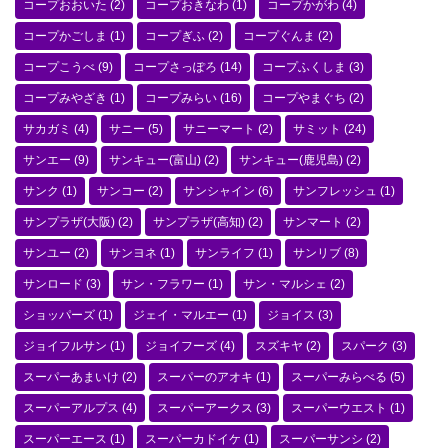
コープおおいた
(2)
コープおきなわ
(1)
コープかがわ
(4)
コープかごしま
(1)
コープぎふ
(2)
コープぐんま
(2)
コープこうべ
(9)
コープさっぽろ
(14)
コープふくしま
(3)
コープみやざき
(1)
コープみらい
(16)
コープやまぐち
(2)
サカガミ
(4)
サニー
(5)
サニーマート
(2)
サミット
(24)
サンエー
(9)
サンキュー(富山)
(2)
サンキュー(鹿児島)
(2)
サンク
(1)
サンコー
(2)
サンシャイン
(6)
サンフレッシュ
(1)
サンプラザ(大阪)
(2)
サンプラザ(高知)
(2)
サンマート
(2)
サンユー
(2)
サンヨネ
(1)
サンライフ
(1)
サンリブ
(8)
サンロード
(3)
サン・フラワー
(1)
サン・マルシェ
(2)
ショッパーズ
(1)
ジェイ・マルエー
(1)
ジョイス
(3)
ジョイフルサン
(1)
ジョイフーズ
(4)
スズキヤ
(2)
スパーク
(3)
スーパーあまいけ
(2)
スーパーのアオキ
(1)
スーパーみらべる
(5)
スーパーアルプス
(4)
スーパーアークス
(3)
スーパーウエスト
(1)
スーパーエース
(1)
スーパーカドイケ
(1)
スーパーサンシ
(2)