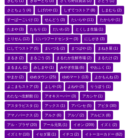
きむら
(1)
ぎゅーとら
(3)
さくら野百貨店
(2)
さとう
(1)
さとちょう
(4)
しげのや
(1)
しずてつストア
(8)
しまむら
(2)
すーぱーこいけ
(1)
せんどう
(3)
たいらや
(11)
たからや
(1)
たまや
(3)
たもり
(1)
だいわ
(2)
とくしま生協
(1)
とりせん
(12)
にいつフードセンター
(3)
にしがき
(3)
にしてつストア
(5)
まいづる
(2)
まつばや
(2)
まねき屋
(1)
まるき
(2)
まるごう
(2)
まるたか生鮮市場
(2)
まるたけ
(2)
まるまん
(1)
みしまや
(1)
みやぎ生協
(6)
やおふく
(1)
やまか
(2)
ゆめタウン
(25)
ゆめマート
(13)
よかもんね
(2)
よこまちストア
(3)
よしや
(3)
よねや
(3)
りうぼう
(1)
わたなべ生鮮館
(1)
アオキスーパー
(3)
アカシヤ
(1)
アスタラビスタ
(1)
アックス
(1)
アバンセ
(5)
アピタ
(30)
アマノパークス
(2)
アルク
(6)
アルゾ
(2)
アルビス
(8)
アル・プラザ
(20)
アール元気
(1)
イオン
(209)
イズミ
(2)
イズミヤ
(10)
イセダ屋
(1)
イチコ
(2)
イトーヨーカドー
(62)