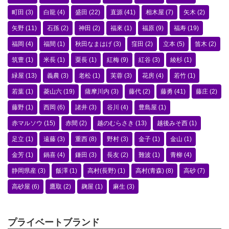
町田
(3)
白龍
(4)
盛田
(22)
直源
(41)
相木屋
(7)
矢木
(2)
矢野
(11)
石孫
(2)
神田
(2)
福來
(1)
福原
(9)
福寿
(19)
福岡
(4)
福間
(1)
秋田なまはげ
(3)
窪田
(2)
立本
(5)
笛木
(2)
筑豊
(1)
米長
(1)
粟長
(1)
紅梅
(9)
紅谷
(3)
綾杉
(1)
緑屋
(13)
義農
(3)
老松
(1)
芙蓉
(3)
花房
(4)
若竹
(1)
若葉
(1)
菱山六
(19)
薩摩川内
(3)
藤代
(2)
藤勇
(41)
藤庄
(2)
藤野
(1)
西岡
(6)
諸井
(3)
谷川
(4)
豊島屋
(1)
赤マルソウ
(15)
赤間
(2)
越のむらさき
(13)
越後みそ西
(1)
足立
(1)
遠藤
(3)
重西
(8)
野村
(3)
金子
(1)
金山
(1)
金芳
(1)
鍋喜
(4)
鎌田
(3)
長友
(2)
難波
(1)
青柳
(4)
静岡県産
(3)
飯澤
(1)
高村(長野)
(1)
高村(青森)
(8)
高砂
(7)
高砂屋
(6)
鷹取
(2)
麹屋
(1)
麻生
(3)
プライベートブランド