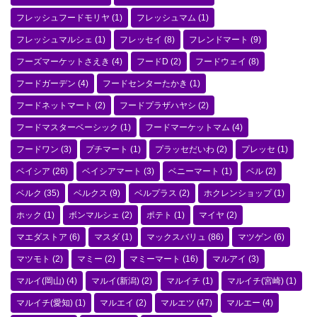
フレッシュフードモリヤ
(1)
フレッシュマム
(1)
フレッシュマルシェ
(1)
フレッセイ
(8)
フレンドマート
(9)
フーズマーケットさえき
(4)
フードD
(2)
フードウェイ
(8)
フードガーデン
(4)
フードセンターたかき
(1)
フードネットマート
(2)
フードプラザハヤシ
(2)
フードマスターベーシック
(1)
フードマーケットマム
(4)
フードワン
(3)
プチマート
(1)
プラッセだいわ
(2)
プレッセ
(1)
ベイシア
(26)
ベイシアマート
(3)
ベニーマート
(1)
ベル
(2)
ベルク
(35)
ベルクス
(9)
ベルプラス
(2)
ホクレンショップ
(1)
ホック
(1)
ボンマルシェ
(2)
ポテト
(1)
マイヤ
(2)
マエダストア
(6)
マスダ
(1)
マックスバリュ
(86)
マツゲン
(6)
マツモト
(2)
マミー
(2)
マミーマート
(16)
マルアイ
(3)
マルイ(岡山)
(4)
マルイ(新潟)
(2)
マルイチ
(1)
マルイチ(宮崎)
(1)
マルイチ(愛知)
(1)
マルエイ
(2)
マルエツ
(47)
マルエー
(4)