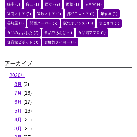
綿半
(3)
藤三
(1)
西友
(79)
西條
(1)
赤札堂
(4)
近商ストア
(5)
遠鉄ストア
(4)
郷野目ストア
(1)
鎌倉屋
(1)
長崎屋
(1)
関西スーパー
(5)
阪急オアシス
(10)
食こまち
(1)
食品の店おおた
(2)
食品館あおば
(6)
食品館アプロ
(1)
食品館ピボット
(3)
食鮮館タイヨー
(1)
アーカイブ
2026年
8月
(2)
7月
(16)
6月
(17)
5月
(16)
4月
(21)
3月
(21)