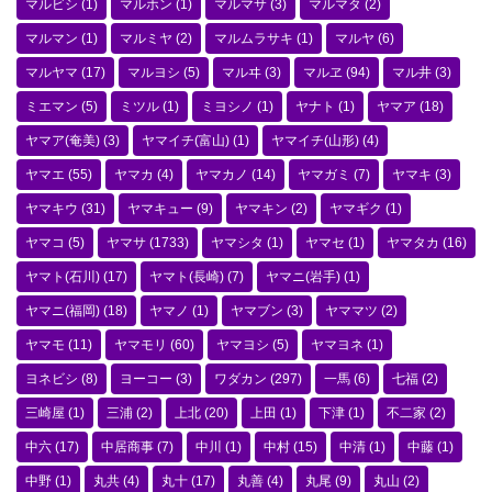
マルビシ
(1)
マルホン
(1)
マルマサ
(3)
マルマタ
(2)
マルマン
(1)
マルミヤ
(2)
マルムラサキ
(1)
マルヤ
(6)
マルヤマ
(17)
マルヨシ
(5)
マルヰ
(3)
マルヱ
(94)
マル井
(3)
ミエマン
(5)
ミツル
(1)
ミヨシノ
(1)
ヤナト
(1)
ヤマア
(18)
ヤマア(奄美)
(3)
ヤマイチ(富山)
(1)
ヤマイチ(山形)
(4)
ヤマエ
(55)
ヤマカ
(4)
ヤマカノ
(14)
ヤマガミ
(7)
ヤマキ
(3)
ヤマキウ
(31)
ヤマキュー
(9)
ヤマキン
(2)
ヤマギク
(1)
ヤマコ
(5)
ヤマサ
(1733)
ヤマシタ
(1)
ヤマセ
(1)
ヤマタカ
(16)
ヤマト(石川)
(17)
ヤマト(長崎)
(7)
ヤマニ(岩手)
(1)
ヤマニ(福岡)
(18)
ヤマノ
(1)
ヤマブン
(3)
ヤママツ
(2)
ヤマモ
(11)
ヤマモリ
(60)
ヤマヨシ
(5)
ヤマヨネ
(1)
ヨネビシ
(8)
ヨーコー
(3)
ワダカン
(297)
一馬
(6)
七福
(2)
三崎屋
(1)
三浦
(2)
上北
(20)
上田
(1)
下津
(1)
不二家
(2)
中六
(17)
中居商事
(7)
中川
(1)
中村
(15)
中清
(1)
中藤
(1)
中野
(1)
丸共
(4)
丸十
(17)
丸善
(4)
丸尾
(9)
丸山
(2)