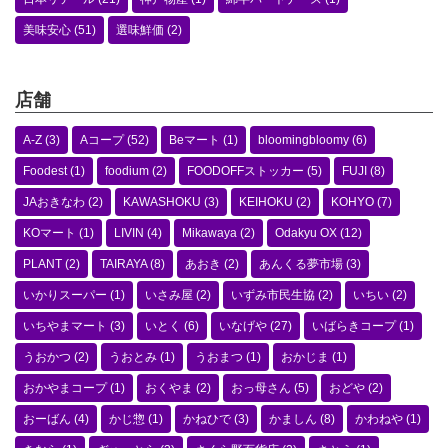
美味安心
(51)
選味鮮価
(2)
店舗
A-Z
(3)
Aコープ
(52)
Beマート
(1)
bloomingbloomy
(6)
Foodest
(1)
foodium
(2)
FOODOFFストッカー
(5)
FUJI
(8)
JAおきなわ
(2)
KAWASHOKU
(3)
KEIHOKU
(2)
KOHYO
(7)
KOマート
(1)
LIVIN
(4)
Mikawaya
(2)
Odakyu OX
(12)
PLANT
(2)
TAIRAYA
(8)
あおき
(2)
あんくる夢市場
(3)
いかりスーパー
(1)
いさみ屋
(2)
いずみ市民生協
(2)
いちい
(2)
いちやまマート
(3)
いとく
(6)
いなげや
(27)
いばらきコープ
(1)
うおかつ
(2)
うおとみ
(1)
うおまつ
(1)
おかじま
(1)
おかやまコープ
(1)
おくやま
(2)
おっ母さん
(5)
おどや
(2)
おーばん
(4)
かじ惣
(1)
かねひで
(3)
かましん
(8)
かわねや
(1)