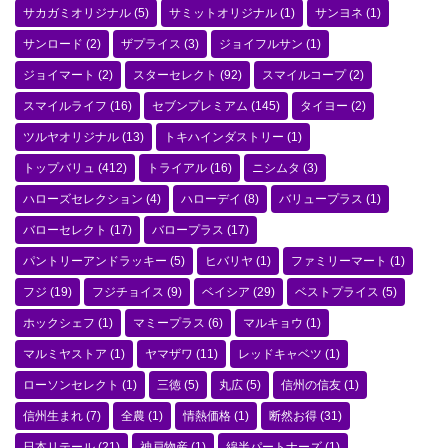
サカガミオリジナル
(5)
サミットオリジナル
(1)
サンヨネ
(1)
サンロード
(2)
ザプライス
(3)
ジョイフルサン
(1)
ジョイマート
(2)
スターセレクト
(92)
スマイルコープ
(2)
スマイルライフ
(16)
セブンプレミアム
(145)
タイヨー
(2)
ツルヤオリジナル
(13)
トキハインダストリー
(1)
トップバリュ
(412)
トライアル
(16)
ニシムタ
(3)
ハローズセレクション
(4)
ハローデイ
(8)
バリュープラス
(1)
バローセレクト
(17)
バロープラス
(17)
パントリーアンドラッキー
(5)
ヒバリヤ
(1)
ファミリーマート
(1)
フジ
(19)
フジチョイス
(9)
ベイシア
(29)
ベストプライス
(5)
ホックシェフ
(1)
マミープラス
(6)
マルキョウ
(1)
マルミヤストア
(1)
ヤマザワ
(11)
レッドキャベツ
(1)
ローソンセレクト
(1)
三徳
(5)
丸広
(5)
信州の信友
(1)
信州生まれ
(7)
全農
(1)
情熱価格
(1)
断然お得
(31)
日本リテール
(21)
神戸物産
(1)
綿半パートナーズ
(1)