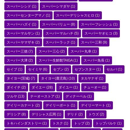
スーパーシシド
(1)
スーパーシマダヤ
(1)
スーパーセンターアマノ
(1)
スーパーデリシャスヒロ
(1)
スーパーハズイ
(1)
スーパーバリュー
(8)
スーパーフレッシュ
(1)
スーパーマルサン
(1)
スーパーマルハチ
(5)
スーパーヤオヒコ
(3)
スーパーヤマザキ
(2)
スーパーラック
(1)
スーパー三和
(9)
スーパー三徳
(7)
スーパー三心
(2)
スーパー丸幸
(1)
スーパー大津
(2)
スーパー生鮮館TAIGA
(1)
スーパー魚長
(1)
セイブ
(1)
セイミヤ
(6)
セブン
(2)
セブンスター
(1)
セルバ
(1)
タイヨー(茨城)
(7)
タイヨー(鹿児島)
(10)
タカヤナギ
(1)
ダイイチ
(2)
ダイエー
(28)
ダイユー
(1)
チューオー
(1)
ツルヤ
(13)
テーオーストア
(1)
ディナーベル
(1)
デイリーカナート
(2)
デイリーポート
(1)
デイリーマート
(1)
デリシア
(8)
デリシャス広岡
(1)
デリド
(2)
トウズ
(2)
トキハインダストリー
(1)
トスク
(1)
トップ
(2)
トップパルケ
(1)