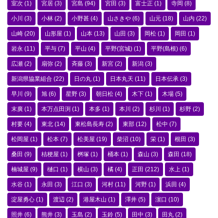
室次
(1)
宮居
(3)
宮島
(94)
宮田
(3)
富士正
(1)
寺岡
(8)
小川
(3)
小林
(2)
小野甚
(4)
山さきや
(6)
山元
(18)
山内
(22)
山崎
(20)
山形屋
(1)
山本
(13)
山田
(3)
岡松
(1)
岡田
(1)
岩永
(11)
平与
(7)
平山
(4)
平野(宮城)
(1)
平野(島根)
(6)
広瀬
(2)
扇弥
(2)
斉藤
(3)
新宮
(2)
新潟
(3)
新潟県協業組合
(22)
日の丸
(1)
日本丸天
(11)
日本伝承
(3)
早川
(9)
旭
(6)
星野
(3)
朝日松
(4)
木下
(1)
木場
(5)
末廣
(1)
本万点田渕
(1)
本多
(1)
本川
(2)
杉川
(1)
杉野
(2)
村要
(4)
東北
(14)
東松島長寿
(2)
東部
(12)
松中
(7)
松岡屋
(1)
松本
(7)
松美屋
(19)
柴沼
(10)
栄
(1)
根田
(3)
桑田
(9)
桔梗屋
(1)
桝塚
(1)
桶本
(1)
森山
(3)
森田
(18)
楠城屋
(9)
樋口
(1)
横山
(3)
橘
(4)
正田
(212)
水上
(1)
水谷
(1)
永田
(3)
江口
(3)
河村
(11)
河野
(1)
浜田
(4)
淀屋勇心
(1)
渡辺
(2)
港屋木山
(1)
澤井
(5)
濵口
(10)
照井
(6)
熊井
(3)
玉島
(2)
玉鈴
(5)
田中
(3)
田丸
(2)