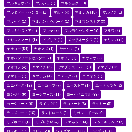
マルキョウ
(4)
マルシェ
(1)
マルショク
(10)
マルタフードセンター
(1)
マルト
(4)
マルナカ
(18)
マルフジ
(1)
マルヘイ
(1)
マルホンカウボーイ
(1)
マルマンストア
(3)
マルミヤストア
(6)
マルヤ
(7)
マルヨシセンター
(5)
マルワ
(3)
ミセススマート
(1)
メグリア
(1)
メッサオークワ
(1)
モリナガ
(1)
ヤオコー
(54)
ヤオスズ
(1)
ヤオハン
(1)
ヤオハンフードセンター
(2)
ヤオフジ
(1)
ヤオマサ
(2)
ヤオヨシ
(4)
ヤマイチ
(3)
ヤマグチスーパー
(1)
ヤマザワ
(13)
ヤマトー
(1)
ヤマナカ
(4)
ユアーズ
(2)
ユニオン
(1)
ユニバース
(12)
ユーコープ
(7)
ユーストア
(1)
ユータカラヤ
(2)
ヨシヅヤ
(9)
ヨークフーズ
(11)
ヨークベニマル
(33)
ヨークマート
(9)
ライフ
(41)
ラコマート
(3)
ラッキー
(5)
ラルズマート
(10)
ランドローム
(2)
リオン・ドール
(9)
リブホール
(1)
リブレ京成
(4)
レガネット
(4)
レッドキャベツ
(3)
ロッキー
(1)
ロピア
(23)
ワイズマート
(11)
ワイプラザ
(1)