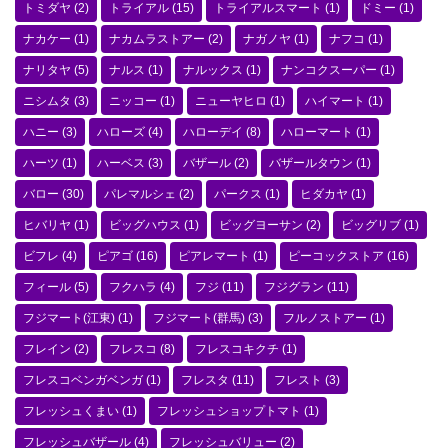
トミダヤ
(2)
トライアル
(15)
トライアルスマート
(1)
ドミー
(1)
ナカケー
(1)
ナカムラストアー
(2)
ナガノヤ
(1)
ナフコ
(1)
ナリタヤ
(5)
ナルス
(1)
ナルックス
(1)
ナンコクスーパー
(1)
ニシムタ
(3)
ニッコー
(1)
ニューヤヒロ
(1)
ハイマート
(1)
ハニー
(3)
ハローズ
(4)
ハローデイ
(8)
ハローマート
(1)
ハーツ
(1)
ハーベス
(3)
バザール
(2)
バザールタウン
(1)
バロー
(30)
パレマルシェ
(2)
パークス
(1)
ヒダカヤ
(1)
ヒバリヤ
(1)
ビッグハウス
(1)
ビッグヨーサン
(2)
ビッグリブ
(1)
ビフレ
(4)
ピアゴ
(16)
ピアレマート
(1)
ピーコックストア
(16)
フィール
(5)
フクハラ
(4)
フジ
(11)
フジグラン
(11)
フジマート(江東)
(1)
フジマート(群馬)
(3)
フルノストアー
(1)
フレイン
(2)
フレスコ
(8)
フレスコキクチ
(1)
フレスコベンガベンガ
(1)
フレスタ
(11)
フレスト
(3)
フレッシュくまい
(1)
フレッシュショップトマト
(1)
フレッシュバザール
(4)
フレッシュバリュー
(2)