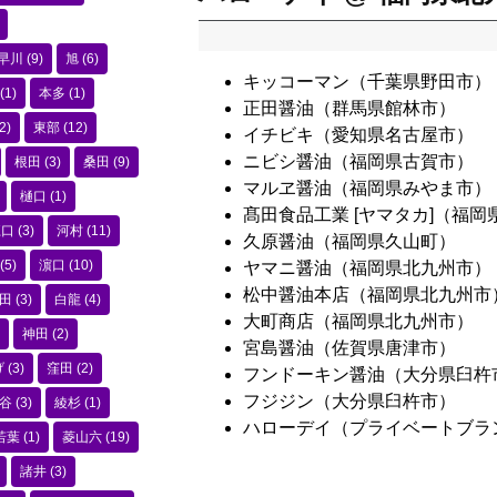
早川
(9)
旭
(6)
キッコーマン（千葉県野田市）
(1)
本多
(1)
正田醤油（群馬県館林市）
2)
東部
(12)
イチビキ（愛知県名古屋市）
ニビシ醤油（福岡県古賀市）
根田
(3)
桑田
(9)
マルヱ醤油（福岡県みやま市）
樋口
(1)
髙田食品工業 [ヤマタカ]（福岡
江口
(3)
河村
(11)
久原醤油（福岡県久山町）
(5)
濵口
(10)
ヤマニ醤油（福岡県北九州市）
松中醤油本店（福岡県北九州市
田
(3)
白龍
(4)
大町商店（福岡県北九州市）
神田
(2)
宮島醤油（佐賀県唐津市）
げ
(3)
窪田
(2)
フンドーキン醤油（大分県臼杵
フジジン（大分県臼杵市）
谷
(3)
綾杉
(1)
ハローデイ（プライベートブラ
若葉
(1)
菱山六
(19)
諸井
(3)