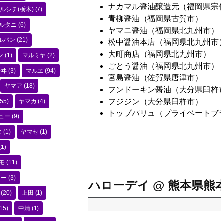
ナカマル醤油醸造元（福岡県宗
ルシチ(栃木)
(7)
青柳醤油（福岡県古賀市）
ルタニ
(6)
ヤマニ醤油（福岡県北九州市）
ルバン
(21)
松中醤油本店（福岡県北九州市
大町商店（福岡県北九州市）
ン
(1)
マルミヤ
(2)
ごとう醤油（福岡県北九州市）
ルヰ
(3)
マルヱ
(94)
宮島醤油（佐賀県唐津市）
ヤマア
(18)
フンドーキン醤油（大分県臼杵
フジジン（大分県臼杵市）
55)
ヤマカ
(4)
トップバリュ（プライベートブ
ュー
(9)
タ
(1)
ヤマセ
(1)
(1)
モ
(11)
コー
(3)
ハローデイ @ 熊本県熊
(20)
上田
(1)
15)
中清
(1)