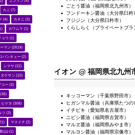
2)
エンマン
(4)
ごとう醤油（福岡県北九州市）
カニ
(7)
フンドーキン醤油（大分県臼杵
ク
(4)
カネニ
(3)
フジジン（大分県臼杵市）
くらしらく（プライベートブラ
1)
カワムラ
(1)
チョウ
(1)
ーマン
(2619)
コバンキュー
(2)
シマヤ
(32)
イオン @ 福岡県北九州
タケサン
(10)
デコー
(3)
136)
キッコーマン（千葉県野田市）
ヒガシマル醤油（兵庫県たつの
ヒゲタ
(308)
イチビキ（愛知県名古屋市）
ルツ
(3)
ニビシ醤油（福岡県古賀市）
21)
マスイチ
(2)
マルヱ醤油（福岡県みやま市）
歌山)
(1)
マルヨシ醤油（福岡県宗像市）