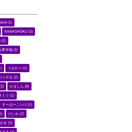
dest
(1)
KAWASHOKU
(3)
a
(2)
る夢市場
(3)
)
うおかつ
(2)
おくやま
(2)
(3)
かましん
(8)
さとう
(1)
すーぱーこいけ
(1)
1)
だいわ
(2)
がき
(3)