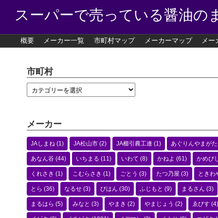
スーパーで売っている醤油の
概要
メーカー一覧
市町村マップ
メーカーマップ
メー
市町村
メーカー
JAしまね
(1)
JA松山市
(2)
JA櫛引農工連
(1)
あぐりんやまがた
あなん谷
(44)
いちまる
(11)
いわて
(8)
かねよ
(61)
かめび
くれさき
(1)
こむらさき
(1)
ごとう
(3)
たつ乃屋
(3)
ときわ
とら
(36)
なるせ
(3)
びはん
(30)
ふじもと
(9)
まるさん
(3)
まるはら
(5)
みなと
(3)
やまき
(2)
やまじょう
(2)
ゑびす
(4