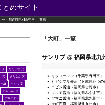
まとめサイト
カー・都道府県別販売率
商標
「
大町
」
一覧
サンリブ @ 福岡県北九
(1)
あたりや
(2)
キッコーマン（千葉県野田市）
し
(3)
きたなか
(2)
ヒガシマル醤油（兵庫県たつの
や
(2)
とくぢ
(2)
ニビシ醤油（福岡県古賀市）
まるしん
(1)
マルヱ醤油（福岡県みやま市）
ヤマニ醤油（福岡県北九州市）
)
アサヒ
(1)
大町商店（福岡県北九州市）