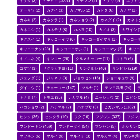
イゲタ
(2)
イチビキ
(1001)
イデマン
(2)
イナサ
(9)
エザキ
(
オーサワ
(2)
カクイ
(3)
カツマル
(2)
カドタ
(6)
カナヤ
(2)
カネキ
(3)
カネクラ
(1)
カネショウ
(2)
カネダイ
(2)
カネト
カネニシ
(1)
カネモリ
(8)
カネヨ
(10)
カノオ
(3)
カワイシ
(
キクスイ
(1)
キッコーイワ
(6)
キッコーダイマサ
(1)
キッコー
キッコーナン
(28)
キッコーニホン
(1)
キッコーマツ
(3)
キッコ
キノエネ
(4)
キンコー
(26)
クルメキッコー
(11)
コトヨ
(6)
コマツ
(3)
サクラカネヨ
(11)
サンジルシ
(40)
サンビシ
(219)
ジェフダ
(1)
ジャネフ
(3)
ジョウセン
(16)
ジョーキュウ
(9)
ダイコウ
(1)
チョーコー
(147)
ツルヤ
(1)
テンヨ武田
(24)
トナミ
(7)
トモエ
(35)
ナカマル
(4)
ニッショウ
(2)
ニビシ
(
ハコショウ
(2)
ハチマル
(2)
ハナブサ
(3)
ヒガシマル
(1182)
ヒシク
(36)
ヒシクラ
(10)
フク
(16)
フジジン
(337)
フジマ
フンドーキン
(459)
フンドーダイ
(54)
ブンセン
(5)
ホシサン
(
マツキン
(6)
マルイ
(9)
マルイチ
(3)
マルカマ
(4)
マルキ(和