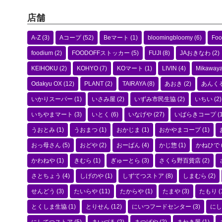
店舗
A-Z
(3)
Aコープ
(52)
Beマート
(1)
bloomingbloomy
(6)
Foo
foodium
(2)
FOODOFFストッカー
(5)
FUJI
(8)
JAおきなわ
(2)
KEIHOKU
(2)
KOHYO
(7)
KOマート
(1)
LIVIN
(4)
Mikaway
Odakyu OX
(12)
PLANT
(2)
TAIRAYA
(8)
あおき
(2)
あんく
いかりスーパー
(1)
いさみ屋
(2)
いずみ市民生協
(2)
いちい
(2)
いちやまマート
(3)
いとく
(6)
いなげや
(27)
いばらきコープ
(1
うおとみ
(1)
うおまつ
(1)
おかじま
(1)
おかやまコープ
(1)
おっ母さん
(5)
おどや
(2)
おーばん
(4)
かじ惣
(1)
かねひで
かわねや
(1)
きむら
(1)
ぎゅーとら
(3)
さくら野百貨店
(2)
さとちょう
(4)
しげのや
(1)
しずてつストア
(8)
しまむら
(2)
せんどう
(3)
たいらや
(11)
たからや
(1)
たまや
(3)
たもり
(
とくしま生協
(1)
とりせん
(12)
にいつフードセンター
(3)
にし