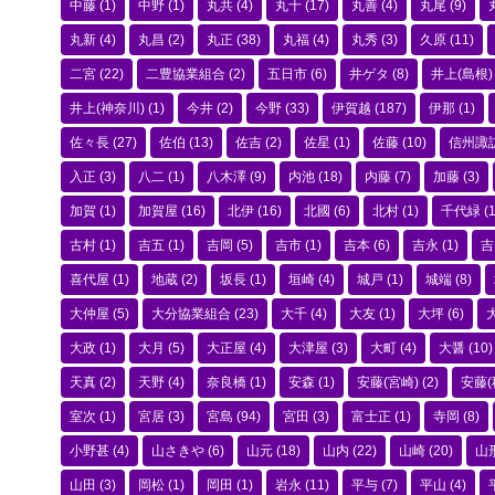
中藤
(1)
中野
(1)
丸共
(4)
丸十
(17)
丸善
(4)
丸尾
(9)
丸新
(4)
丸昌
(2)
丸正
(38)
丸福
(4)
丸秀
(3)
久原
(11)
二宮
(22)
二豊協業組合
(2)
五日市
(6)
井ゲタ
(8)
井上(島根)
井上(神奈川)
(1)
今井
(2)
今野
(33)
伊賀越
(187)
伊那
(1)
佐々長
(27)
佐伯
(13)
佐吉
(2)
佐星
(1)
佐藤
(10)
信州諏
入正
(3)
八二
(1)
八木澤
(9)
内池
(18)
内藤
(7)
加藤
(3)
加賀
(1)
加賀屋
(16)
北伊
(16)
北國
(6)
北村
(1)
千代緑
(1
古村
(1)
吉五
(1)
吉岡
(5)
吉市
(1)
吉本
(6)
吉永
(1)
吉
喜代屋
(1)
地蔵
(2)
坂長
(1)
垣崎
(4)
城戸
(1)
城端
(8)
大仲屋
(5)
大分協業組合
(23)
大千
(4)
大友
(1)
大坪
(6)
大政
(1)
大月
(5)
大正屋
(4)
大津屋
(3)
大町
(4)
大醤
(10)
天真
(2)
天野
(4)
奈良橋
(1)
安森
(1)
安藤(宮崎)
(2)
安藤(
室次
(1)
宮居
(3)
宮島
(94)
宮田
(3)
富士正
(1)
寺岡
(8)
小野甚
(4)
山さきや
(6)
山元
(18)
山内
(22)
山崎
(20)
山
山田
(3)
岡松
(1)
岡田
(1)
岩永
(11)
平与
(7)
平山
(4)