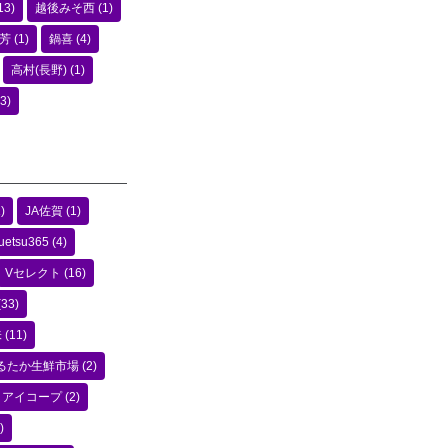
13)
越後みそ西
(1)
芳
(1)
鍋喜
(4)
高村(長野)
(1)
3)
)
JA佐賀
(1)
uetsu365
(4)
Vセレクト
(16)
(33)
味
(11)
るたか生鮮市場
(2)
アイコープ
(2)
)