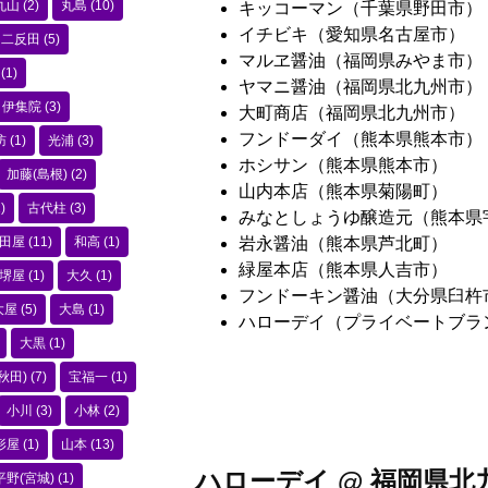
丸山
(2)
丸島
(10)
キッコーマン（千葉県野田市）
イチビキ（愛知県名古屋市）
二反田
(5)
マルヱ醤油（福岡県みやま市）
(1)
ヤマニ醤油（福岡県北九州市）
伊集院
(3)
大町商店（福岡県北九州市）
フンドーダイ（熊本県熊本市）
訪
(1)
光浦
(3)
ホシサン（熊本県熊本市）
加藤(島根)
(2)
山内本店（熊本県菊陽町）
)
古代柱
(3)
みなとしょうゆ醸造元（熊本県
田屋
(11)
和高
(1)
岩永醤油（熊本県芦北町）
緑屋本店（熊本県人吉市）
堺屋
(1)
大久
(1)
フンドーキン醤油（大分県臼杵
大屋
(5)
大島
(1)
ハローデイ（プライベートブラ
大黒
(1)
秋田)
(7)
宝福一
(1)
小川
(3)
小林
(2)
形屋
(1)
山本
(13)
ハローデイ @ 福岡県北
平野(宮城)
(1)