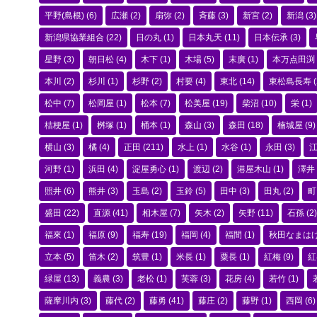
平野(島根)
(6)
広瀬
(2)
扇弥
(2)
斉藤
(3)
新宮
(2)
新潟
(3)
新潟県協業組合
(22)
日の丸
(1)
日本丸天
(11)
日本伝承
(3)
星野
(3)
朝日松
(4)
木下
(1)
木場
(5)
末廣
(1)
本万点田渕
本川
(2)
杉川
(1)
杉野
(2)
村要
(4)
東北
(14)
東松島長寿
(
松中
(7)
松岡屋
(1)
松本
(7)
松美屋
(19)
柴沼
(10)
栄
(1)
桔梗屋
(1)
桝塚
(1)
桶本
(1)
森山
(3)
森田
(18)
楠城屋
(9)
横山
(3)
橘
(4)
正田
(211)
水上
(1)
水谷
(1)
永田
(3)
河野
(1)
浜田
(4)
淀屋勇心
(1)
渡辺
(2)
港屋木山
(1)
澤井
照井
(6)
熊井
(3)
玉島
(2)
玉鈴
(5)
田中
(3)
田丸
(2)
町
盛田
(22)
直源
(41)
相木屋
(7)
矢木
(2)
矢野
(11)
石孫
(2)
福來
(1)
福原
(9)
福寿
(19)
福岡
(4)
福間
(1)
秋田なまは
立本
(5)
笛木
(2)
筑豊
(1)
米長
(1)
粟長
(1)
紅梅
(9)
紅
緑屋
(13)
義農
(3)
老松
(1)
芙蓉
(3)
花房
(4)
若竹
(1)
薩摩川内
(3)
藤代
(2)
藤勇
(41)
藤庄
(2)
藤野
(1)
西岡
(6)