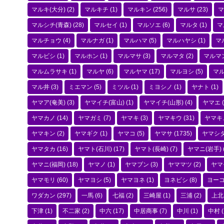
マルキ(大分)
(2)
マルキチ
(1)
マルキン
(256)
マルサ
(23)
マ
マルシチ(青森)
(28)
マルセイ
(1)
マルソエ
(6)
マルタ
(1)
マ
マルチョウ
(4)
マルナガ
(1)
マルハマ
(5)
マルハヤシ
(1)
マ
マルビシ
(1)
マルホン
(1)
マルマサ
(3)
マルマタ
(2)
マルマ
マルムラサキ
(1)
マルヤ
(6)
マルヤマ
(17)
マルヨシ
(5)
マ
マル井
(3)
ミエマン
(5)
ミツル
(1)
ミヨシノ
(1)
ヤナト
(1)
ヤマア(奄美)
(3)
ヤマイチ(富山)
(1)
ヤマイチ(山形)
(4)
ヤマエ
(
ヤマカノ
(14)
ヤマガミ
(7)
ヤマキ
(3)
ヤマキウ
(31)
ヤマキ
ヤマキン
(2)
ヤマギク
(1)
ヤマコ
(5)
ヤマサ
(1735)
ヤマシ
ヤマタカ
(16)
ヤマト(石川)
(17)
ヤマト(長崎)
(7)
ヤマニ(岩手)
ヤマニ(福岡)
(18)
ヤマノ
(1)
ヤマブン
(3)
ヤママツ
(2)
ヤマ
ヤマモリ
(60)
ヤマヨシ
(5)
ヤマヨネ
(1)
ヨネビシ
(8)
ヨー
ワダカン
(297)
一馬
(6)
七福
(2)
三崎屋
(1)
三浦
(2)
上北
下津
(1)
不二家
(2)
中六
(17)
中居商事
(7)
中川
(1)
中村
(