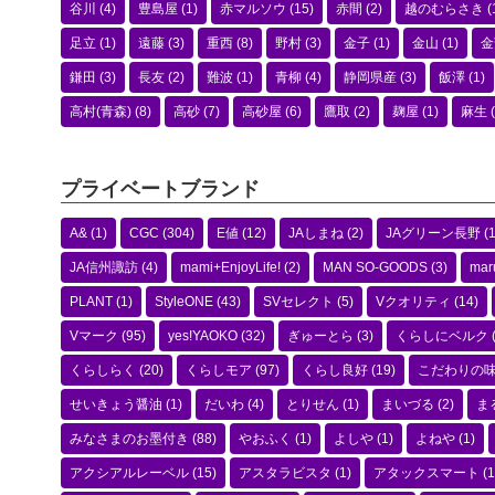
谷川
(4)
豊島屋
(1)
赤マルソウ
(15)
赤間
(2)
越のむらさき
(
足立
(1)
遠藤
(3)
重西
(8)
野村
(3)
金子
(1)
金山
(1)
金
鎌田
(3)
長友
(2)
難波
(1)
青柳
(4)
静岡県産
(3)
飯澤
(1)
高村(青森)
(8)
高砂
(7)
高砂屋
(6)
鷹取
(2)
麹屋
(1)
麻生
(
プライベートブランド
A&
(1)
CGC
(304)
E値
(12)
JAしまね
(2)
JAグリーン長野
(1
JA信州諏訪
(4)
mami+EnjoyLife!
(2)
MAN SO-GOODS
(3)
mar
PLANT
(1)
StyleONE
(43)
SVセレクト
(5)
Vクオリティ
(14)
Vマーク
(95)
yes!YAOKO
(32)
ぎゅーとら
(3)
くらしにベルク
くらしらく
(20)
くらしモア
(97)
くらし良好
(19)
こだわりの
せいきょう醤油
(1)
だいわ
(4)
とりせん
(1)
まいづる
(2)
ま
みなさまのお墨付き
(88)
やおふく
(1)
よしや
(1)
よねや
(1)
アクシアルレーベル
(15)
アスタラビスタ
(1)
アタックスマート
(1