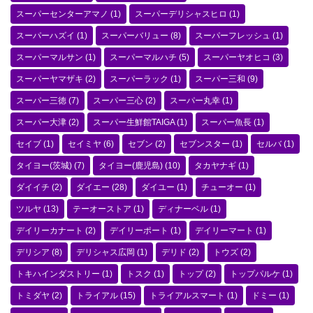
スーパーセンターアマノ
(1)
スーパーデリシャスヒロ
(1)
スーパーハズイ
(1)
スーパーバリュー
(8)
スーパーフレッシュ
(1)
スーパーマルサン
(1)
スーパーマルハチ
(5)
スーパーヤオヒコ
(3)
スーパーヤマザキ
(2)
スーパーラック
(1)
スーパー三和
(9)
スーパー三徳
(7)
スーパー三心
(2)
スーパー丸幸
(1)
スーパー大津
(2)
スーパー生鮮館TAIGA
(1)
スーパー魚長
(1)
セイブ
(1)
セイミヤ
(6)
セブン
(2)
セブンスター
(1)
セルバ
(1)
タイヨー(茨城)
(7)
タイヨー(鹿児島)
(10)
タカヤナギ
(1)
ダイイチ
(2)
ダイエー
(28)
ダイユー
(1)
チューオー
(1)
ツルヤ
(13)
テーオーストア
(1)
ディナーベル
(1)
デイリーカナート
(2)
デイリーポート
(1)
デイリーマート
(1)
デリシア
(8)
デリシャス広岡
(1)
デリド
(2)
トウズ
(2)
トキハインダストリー
(1)
トスク
(1)
トップ
(2)
トップパルケ
(1)
トミダヤ
(2)
トライアル
(15)
トライアルスマート
(1)
ドミー
(1)