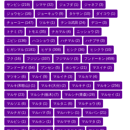
サンビシ
(219)
シマヤ
(32)
ジェフダ
(1)
ジャネフ
(3)
ジョウセン
(16)
ジョーキュウ
(9)
タケサン
(10)
ダイコウ
(1)
チョーコー
(147)
ツルヤ
(1)
テンヨ武田
(24)
デコー
(3)
トナミ
(7)
トモエ
(35)
ナカマル
(4)
ニッショウ
(2)
ニビシ
(136)
ハコショウ
(2)
ハチマル
(2)
ハナブサ
(3)
ヒガシマル
(1181)
ヒゲタ
(308)
ヒシク
(36)
ヒシクラ
(10)
フク
(16)
フジジン
(337)
フジマルツ
(3)
フンドーキン
(459)
フンドーダイ
(54)
ブンセン
(5)
ホシサン
(21)
マスイチ
(2)
マツキン
(6)
マルイ
(9)
マルイチ
(3)
マルカマ
(4)
マルキ(和歌山)
(1)
マルキ(大分)
(2)
マルキチ
(1)
マルキン
(256)
マルサ
(23)
マルシチ(栃木)
(7)
マルシチ(青森)
(28)
マルセイ
(1)
マルソエ
(6)
マルタ
(1)
マルタニ
(6)
マルチョウ
(4)
マルナガ
(1)
マルハマ
(5)
マルハヤシ
(1)
マルバン
(21)
マルビシ
(1)
マルホン
(1)
マルマサ
(3)
マルマタ
(2)