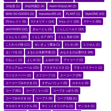
JA佐賀
(1)
JA信州諏訪
(4)
mami+EnjoyLife!
(2)
MAN SO-GOODS
(3)
maruetsu365
(4)
PLANT
(1)
StyleONE
(43)
SVセレクト
(5)
Vクオリティ
(14)
Vセレクト
(16)
Vマーク
(95)
yes!YAOKO
(32)
ぎゅーとら
(3)
くらしにベルク
(33)
くらしらく
(20)
くらしモア
(97)
くらし良好
(19)
こだわりの味
(11)
せいきょう醤油
(1)
だいわ
(4)
とりせん
(1)
まいづる
(2)
まるたか生鮮市場
(2)
みなさまのお墨付き
(88)
やおふく
(1)
よしや
(1)
よねや
(1)
アイコープ
(2)
アクシアルレーベル
(15)
アスタラビスタ
(1)
アタックスマート
(1)
ウジエスーパー
(2)
エフコープ
(1)
エーコープ
(29)
エーコープみやざき
(1)
オザムバリュー
(5)
カネスエ
(3)
コープ
(81)
コープこうべ
(1)
コープさっぽろ
(5)
コープみやざき
(1)
コープス
(9)
コープ北陸
(1)
サカガミオリジナル
(5)
サミットオリジナル
(1)
サンヨネ
(1)