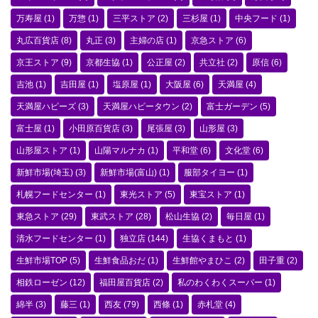
万寿屋
(1)
万惣
(1)
三平ストア
(2)
三杉屋
(1)
中央フード
(1)
丸広百貨店
(8)
丸正
(3)
主婦の店
(1)
京急ストア
(6)
京王ストア
(9)
京都生協
(1)
公正屋
(2)
共立社
(2)
原信
(6)
吉池
(1)
吉田屋
(1)
塩原屋
(1)
大阪屋
(6)
天満屋
(4)
天満屋ハピーズ
(3)
天満屋ハピータウン
(2)
富士ガーデン
(5)
富士屋
(1)
小田原百貨店
(3)
尾張屋
(3)
山形屋
(3)
山形屋ストア
(1)
山陽マルナカ
(1)
平和堂
(6)
文化堂
(6)
新鮮市場(埼玉)
(3)
新鮮市場(富山)
(1)
服部タイヨー
(1)
札幌フードセンター
(1)
東光ストア
(5)
東宝ストア
(1)
東急ストア
(29)
東武ストア
(28)
松山生協
(2)
毎日屋
(1)
清水フードセンター
(1)
独立店
(144)
生協くまもと
(1)
生鮮市場TOP
(5)
生鮮食品おだ
(1)
生鮮館やまひこ
(2)
田子重
(2)
相鉄ローゼン
(12)
福田屋百貨店
(2)
私のわくわくスーパー
(1)
綿半
(3)
藤三
(1)
西友
(79)
西條
(1)
赤札堂
(4)