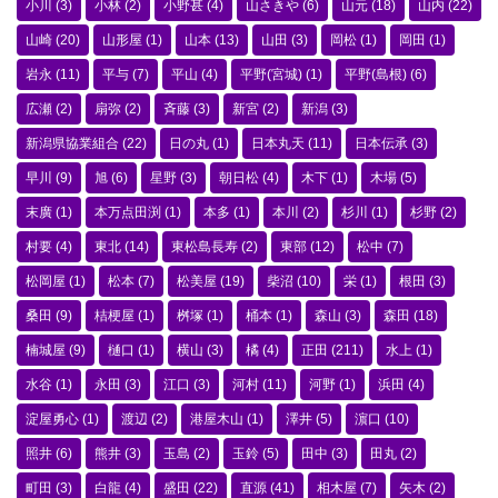
小川
(3)
小林
(2)
小野甚
(4)
山さきや
(6)
山元
(18)
山内
(22)
山崎
(20)
山形屋
(1)
山本
(13)
山田
(3)
岡松
(1)
岡田
(1)
岩永
(11)
平与
(7)
平山
(4)
平野(宮城)
(1)
平野(島根)
(6)
広瀬
(2)
扇弥
(2)
斉藤
(3)
新宮
(2)
新潟
(3)
新潟県協業組合
(22)
日の丸
(1)
日本丸天
(11)
日本伝承
(3)
早川
(9)
旭
(6)
星野
(3)
朝日松
(4)
木下
(1)
木場
(5)
末廣
(1)
本万点田渕
(1)
本多
(1)
本川
(2)
杉川
(1)
杉野
(2)
村要
(4)
東北
(14)
東松島長寿
(2)
東部
(12)
松中
(7)
松岡屋
(1)
松本
(7)
松美屋
(19)
柴沼
(10)
栄
(1)
根田
(3)
桑田
(9)
桔梗屋
(1)
桝塚
(1)
桶本
(1)
森山
(3)
森田
(18)
楠城屋
(9)
樋口
(1)
横山
(3)
橘
(4)
正田
(211)
水上
(1)
水谷
(1)
永田
(3)
江口
(3)
河村
(11)
河野
(1)
浜田
(4)
淀屋勇心
(1)
渡辺
(2)
港屋木山
(1)
澤井
(5)
濵口
(10)
照井
(6)
熊井
(3)
玉島
(2)
玉鈴
(5)
田中
(3)
田丸
(2)
町田
(3)
白龍
(4)
盛田
(22)
直源
(41)
相木屋
(7)
矢木
(2)