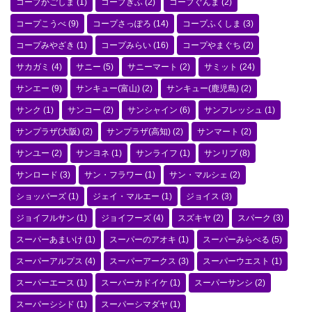
コープかごしま
(1)
コープぎふ
(2)
コープぐんま
(2)
コープこうべ
(9)
コープさっぽろ
(14)
コープふくしま
(3)
コープみやざき
(1)
コープみらい
(16)
コープやまぐち
(2)
サカガミ
(4)
サニー
(5)
サニーマート
(2)
サミット
(24)
サンエー
(9)
サンキュー(富山)
(2)
サンキュー(鹿児島)
(2)
サンク
(1)
サンコー
(2)
サンシャイン
(6)
サンフレッシュ
(1)
サンプラザ(大阪)
(2)
サンプラザ(高知)
(2)
サンマート
(2)
サンユー
(2)
サンヨネ
(1)
サンライフ
(1)
サンリブ
(8)
サンロード
(3)
サン・フラワー
(1)
サン・マルシェ
(2)
ショッパーズ
(1)
ジェイ・マルエー
(1)
ジョイス
(3)
ジョイフルサン
(1)
ジョイフーズ
(4)
スズキヤ
(2)
スパーク
(3)
スーパーあまいけ
(1)
スーパーのアオキ
(1)
スーパーみらべる
(5)
スーパーアルプス
(4)
スーパーアークス
(3)
スーパーウエスト
(1)
スーパーエース
(1)
スーパーカドイケ
(1)
スーパーサンシ
(2)
スーパーシシド
(1)
スーパーシマダヤ
(1)