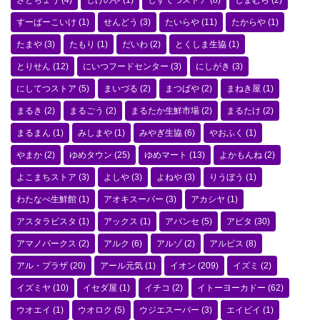
さとちょう
(4)
しげのや
(1)
しずてつストア
(8)
しまむら
(2)
すーぱーこいけ
(1)
せんどう
(3)
たいらや
(11)
たからや
(1)
たまや
(3)
たもり
(1)
だいわ
(2)
とくしま生協
(1)
とりせん
(12)
にいつフードセンター
(3)
にしがき
(3)
にしてつストア
(5)
まいづる
(2)
まつばや
(2)
まねき屋
(1)
まるき
(2)
まるごう
(2)
まるたか生鮮市場
(2)
まるたけ
(2)
まるまん
(1)
みしまや
(1)
みやぎ生協
(6)
やおふく
(1)
やまか
(2)
ゆめタウン
(25)
ゆめマート
(13)
よかもんね
(2)
よこまちストア
(3)
よしや
(3)
よねや
(3)
りうぼう
(1)
わたなべ生鮮館
(1)
アオキスーパー
(3)
アカシヤ
(1)
アスタラビスタ
(1)
アックス
(1)
アバンセ
(5)
アピタ
(30)
アマノパークス
(2)
アルク
(6)
アルゾ
(2)
アルビス
(8)
アル・プラザ
(20)
アール元気
(1)
イオン
(209)
イズミ
(2)
イズミヤ
(10)
イセダ屋
(1)
イチコ
(2)
イトーヨーカドー
(62)
ウオエイ
(1)
ウオロク
(5)
ウジエスーパー
(3)
エイビイ
(1)