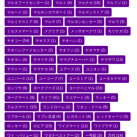
マルタフードセンター
(1)
マルト
(4)
マルナカ
(18)
マルフジ
(1)
マルヘイ
(1)
マルホンカウボーイ
(1)
マルマンストア
(3)
マルミヤストア
(6)
マルヤ
(7)
マルヨシセンター
(5)
マルワ
(3)
ミセススマート
(1)
メグリア
(1)
メッサオークワ
(1)
モリナガ
(1)
ヤオコー
(54)
ヤオスズ
(1)
ヤオハン
(1)
ヤオハンフードセンター
(2)
ヤオフジ
(1)
ヤオマサ
(2)
ヤオヨシ
(4)
ヤマイチ
(3)
ヤマグチスーパー
(1)
ヤマザワ
(13)
ヤマトー
(1)
ヤマナカ
(4)
ユアーズ
(2)
ユニオン
(1)
ユニバース
(12)
ユーコープ
(7)
ユーストア
(1)
ユータカラヤ
(2)
ヨシヅヤ
(9)
ヨークフーズ
(11)
ヨークベニマル
(33)
ヨークマート
(9)
ライフ
(41)
ラコマート
(3)
ラッキー
(5)
ラルズマート
(10)
ランドローム
(2)
リオン・ドール
(9)
リブホール
(1)
リブレ京成
(4)
レガネット
(4)
レッドキャベツ
(3)
ロッキー
(1)
ロピア
(23)
ワイズマート
(12)
ワイプラザ
(1)
ワイ・バリュー
(1)
ワタナベストアー
(2)
一号舘
(3)
万代
(14)