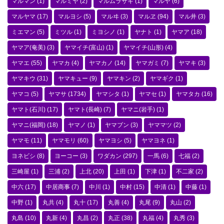
マルマン
(1)
マルミヤ
(2)
マルムラサキ
(1)
マルヤ
(6)
マルヤマ
(17)
マルヨシ
(5)
マルヰ
(3)
マルヱ
(94)
マル井
(3)
ミエマン
(5)
ミツル
(1)
ミヨシノ
(1)
ヤナト
(1)
ヤマア
(18)
ヤマア(奄美)
(3)
ヤマイチ(富山)
(1)
ヤマイチ(山形)
(4)
ヤマエ
(55)
ヤマカ
(4)
ヤマカノ
(14)
ヤマガミ
(7)
ヤマキ
(3)
ヤマキウ
(31)
ヤマキュー
(9)
ヤマキン
(2)
ヤマギク
(1)
ヤマコ
(5)
ヤマサ
(1734)
ヤマシタ
(1)
ヤマセ
(1)
ヤマタカ
(16)
ヤマト(石川)
(17)
ヤマト(長崎)
(7)
ヤマニ(岩手)
(1)
ヤマニ(福岡)
(18)
ヤマノ
(1)
ヤマブン
(3)
ヤママツ
(2)
ヤマモ
(11)
ヤマモリ
(60)
ヤマヨシ
(5)
ヤマヨネ
(1)
ヨネビシ
(8)
ヨーコー
(3)
ワダカン
(297)
一馬
(6)
七福
(2)
三崎屋
(1)
三浦
(2)
上北
(20)
上田
(1)
下津
(1)
不二家
(2)
中六
(17)
中居商事
(7)
中川
(1)
中村
(15)
中清
(1)
中藤
(1)
中野
(1)
丸共
(4)
丸十
(17)
丸善
(4)
丸尾
(9)
丸山
(2)
丸島
(10)
丸新
(4)
丸昌
(2)
丸正
(38)
丸福
(4)
丸秀
(3)