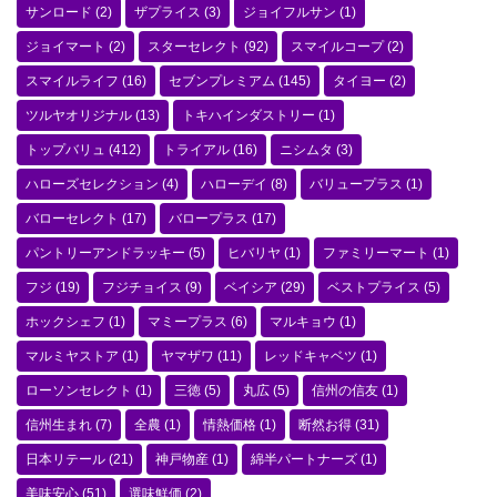
サンロード
(2)
ザプライス
(3)
ジョイフルサン
(1)
ジョイマート
(2)
スターセレクト
(92)
スマイルコープ
(2)
スマイルライフ
(16)
セブンプレミアム
(145)
タイヨー
(2)
ツルヤオリジナル
(13)
トキハインダストリー
(1)
トップバリュ
(412)
トライアル
(16)
ニシムタ
(3)
ハローズセレクション
(4)
ハローデイ
(8)
バリュープラス
(1)
バローセレクト
(17)
バロープラス
(17)
パントリーアンドラッキー
(5)
ヒバリヤ
(1)
ファミリーマート
(1)
フジ
(19)
フジチョイス
(9)
ベイシア
(29)
ベストプライス
(5)
ホックシェフ
(1)
マミープラス
(6)
マルキョウ
(1)
マルミヤストア
(1)
ヤマザワ
(11)
レッドキャベツ
(1)
ローソンセレクト
(1)
三徳
(5)
丸広
(5)
信州の信友
(1)
信州生まれ
(7)
全農
(1)
情熱価格
(1)
断然お得
(31)
日本リテール
(21)
神戸物産
(1)
綿半パートナーズ
(1)
美味安心
(51)
選味鮮価
(2)