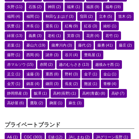
矢野
(11)
石孫
(2)
神田
(2)
福來
(1)
福原
(9)
福寿
(19)
福岡
(4)
福間
(1)
秋田なまはげ
(3)
窪田
(2)
立本
(5)
笛木
(2)
筑豊
(1)
米長
(1)
粟長
(1)
紅梅
(9)
紅谷
(3)
綾杉
(1)
緑屋
(13)
義農
(3)
老松
(1)
芙蓉
(3)
花房
(4)
若竹
(1)
若葉
(1)
菱山六
(19)
薩摩川内
(3)
藤代
(2)
藤勇
(41)
藤庄
(2)
藤野
(1)
西岡
(6)
諸井
(3)
谷川
(4)
豊島屋
(1)
赤マルソウ
(15)
赤間
(2)
越のむらさき
(13)
越後みそ西
(1)
足立
(1)
遠藤
(3)
重西
(8)
野村
(3)
金子
(1)
金山
(1)
金芳
(1)
鍋喜
(4)
鎌田
(3)
長友
(2)
難波
(1)
青柳
(4)
静岡県産
(3)
飯澤
(1)
高村(長野)
(1)
高村(青森)
(8)
高砂
(7)
高砂屋
(6)
鷹取
(2)
麹屋
(1)
麻生
(3)
プライベートブランド
A&
(1)
CGC
(303)
E値
(12)
JAしまね
(2)
JAグリーン長野
(1)