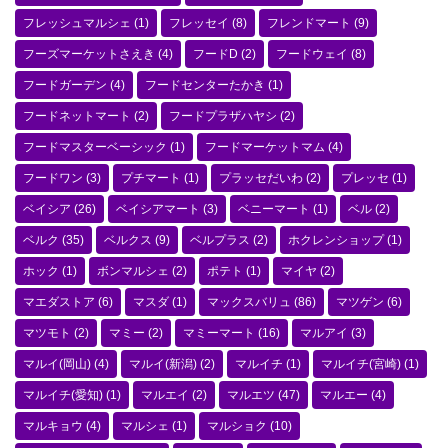
フレッシュマルシェ
(1)
フレッセイ
(8)
フレンドマート
(9)
フーズマーケットさえき
(4)
フードD
(2)
フードウェイ
(8)
フードガーデン
(4)
フードセンターたかき
(1)
フードネットマート
(2)
フードプラザハヤシ
(2)
フードマスターベーシック
(1)
フードマーケットマム
(4)
フードワン
(3)
プチマート
(1)
プラッセだいわ
(2)
プレッセ
(1)
ベイシア
(26)
ベイシアマート
(3)
ベニーマート
(1)
ベル
(2)
ベルク
(35)
ベルクス
(9)
ベルプラス
(2)
ホクレンショップ
(1)
ホック
(1)
ボンマルシェ
(2)
ポテト
(1)
マイヤ
(2)
マエダストア
(6)
マスダ
(1)
マックスバリュ
(86)
マツゲン
(6)
マツモト
(2)
マミー
(2)
マミーマート
(16)
マルアイ
(3)
マルイ(岡山)
(4)
マルイ(新潟)
(2)
マルイチ
(1)
マルイチ(宮崎)
(1)
マルイチ(愛知)
(1)
マルエイ
(2)
マルエツ
(47)
マルエー
(4)
マルキョウ
(4)
マルシェ
(1)
マルショク
(10)