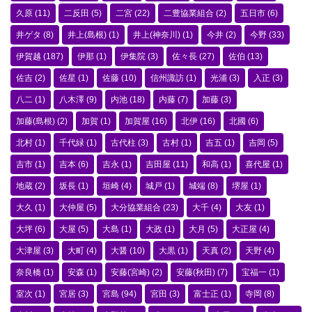
久原
(11)
二反田
(5)
二宮
(22)
二豊協業組合
(2)
五日市
(6)
井ゲタ
(8)
井上(島根)
(1)
井上(神奈川)
(1)
今井
(2)
今野
(33)
伊賀越
(187)
伊那
(1)
伊集院
(3)
佐々長
(27)
佐伯
(13)
佐吉
(2)
佐星
(1)
佐藤
(10)
信州諏訪
(1)
光浦
(3)
入正
(3)
八二
(1)
八木澤
(9)
内池
(18)
内藤
(7)
加藤
(3)
加藤(島根)
(2)
加賀
(1)
加賀屋
(16)
北伊
(16)
北國
(6)
北村
(1)
千代緑
(1)
古代柱
(3)
古村
(1)
吉五
(1)
吉岡
(5)
吉市
(1)
吉本
(6)
吉永
(1)
吉田屋
(11)
和高
(1)
喜代屋
(1)
地蔵
(2)
坂長
(1)
垣崎
(4)
城戸
(1)
城端
(8)
堺屋
(1)
大久
(1)
大仲屋
(5)
大分協業組合
(23)
大千
(4)
大友
(1)
大坪
(6)
大屋
(5)
大島
(1)
大政
(1)
大月
(5)
大正屋
(4)
大津屋
(3)
大町
(4)
大醤
(10)
大黒
(1)
天真
(2)
天野
(4)
奈良橋
(1)
安森
(1)
安藤(宮崎)
(2)
安藤(秋田)
(7)
宝福一
(1)
室次
(1)
宮居
(3)
宮島
(94)
宮田
(3)
富士正
(1)
寺岡
(8)