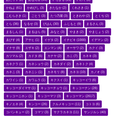
かねよ
(61)
かめびし
(3)
きたなか
(2)
くれさき
(1)
こむらさき
(1)
ごとう
(3)
たつ乃屋
(3)
ときわや
(2)
とくぢ
(2)
とら
(36)
なるせ
(3)
びはん
(30)
ふじもと
(9)
まるさん
(3)
まるしん
(1)
まるはら
(5)
みなと
(3)
やまき
(2)
やまじょう
(2)
ゑびす
(4)
アサヒ
(1)
イゲタ
(2)
イチビキ
(1000)
イデマン
(2)
イナサ
(9)
エザキ
(2)
エンマン
(4)
オーサワ
(2)
カクイ
(3)
カツマル
(2)
カドタ
(6)
カナヤ
(2)
カニ
(7)
カネキ
(3)
カネクラ
(1)
カネショウ
(2)
カネダイ
(2)
カネトク
(4)
カネニ
(3)
カネニシ
(1)
カネモリ
(8)
カネヨ
(10)
カノオ
(3)
カワイシ
(1)
カワムラ
(1)
キクスイ
(1)
キッコーイワ
(6)
キッコーダイマサ
(1)
キッコーチョウ
(1)
キッコーナン
(28)
キッコーニホン
(1)
キッコーマツ
(3)
キッコーマン
(2617)
キノエネ
(4)
キンコー
(26)
クルメキッコー
(11)
コトヨ
(6)
コバンキュー
(2)
コマツ
(3)
サクラカネヨ
(11)
サンジルシ
(40)