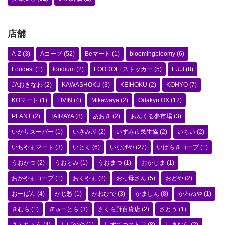
店舗
A-Z
(3)
Aコープ
(52)
Beマート
(1)
bloomingbloomy
(6)
Foodest
(1)
foodium
(2)
FOODOFFストッカー
(5)
FUJI
(8)
JAおきなわ
(2)
KAWASHOKU
(3)
KEIHOKU
(2)
KOHYO
(7)
KOマート
(1)
LIVIN
(4)
Mikawaya
(2)
Odakyu OX
(12)
PLANT
(2)
TAIRAYA
(8)
あおき
(2)
あんくる夢市場
(3)
いかりスーパー
(1)
いさみ屋
(2)
いずみ市民生協
(2)
いちい
(2)
いちやまマート
(3)
いとく
(6)
いなげや
(27)
いばらきコープ
(1)
うおかつ
(2)
うおとみ
(1)
うおまつ
(1)
おかじま
(1)
おかやまコープ
(1)
おくやま
(2)
おっ母さん
(5)
おどや
(2)
おーばん
(4)
かじ惣
(1)
かねひで
(3)
かましん
(8)
かわねや
(1)
きむら
(1)
ぎゅーとら
(3)
さくら野百貨店
(2)
さとう
(1)