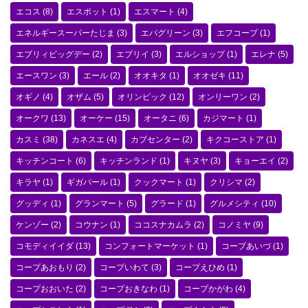
エコス
(8)
エスポット
(1)
エスマート
(4)
エネルギースーパーたじま
(3)
エバグリーン
(3)
エフコープ
(1)
エブリィビッグデー
(2)
エブリイ
(3)
エルショップ
(1)
エレナ
(5)
エースワン
(3)
エール
(2)
オオキタ
(1)
オオゼキ
(11)
オギノ
(4)
オザム
(5)
オリンピック
(12)
オンリーワン
(2)
オークワ
(13)
オーケー
(15)
オータニ
(6)
カジマート
(1)
カスミ
(38)
カネスエ
(4)
カブセンター
(2)
キクコーストア
(1)
キッチンコート
(6)
キッチンランド
(1)
キヌヤ
(3)
キョーエイ
(2)
キラヤ
(1)
ギガパール
(1)
クックマート
(1)
クリシマ
(2)
グッディ
(1)
グランマート
(5)
グラード
(1)
グルメシティ
(10)
ケンゾー
(2)
コウナン
(1)
ココスナカムラ
(2)
コノミヤ
(9)
コモディイイダ
(13)
コンフォートマーケット
(1)
コープあいづ
(1)
コープあおもり
(2)
コープいわて
(3)
コープえひめ
(1)
コープおおいた
(2)
コープおきなわ
(1)
コープかがわ
(4)