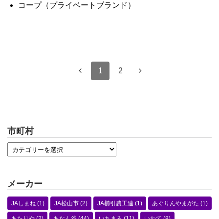
コープ（プライベートブランド）
1
2
市町村
メーカー
JAしまね
(1)
JA松山市
(2)
JA櫛引農工連
(1)
あぐりんやまがた
(1)
あたりや
(2)
あなん谷
(44)
いちまる
(11)
いわて
(8)