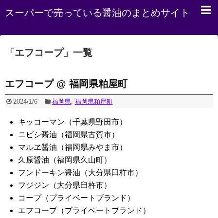
スーパーで売っている醤油のまとめサイト
「
エフコープ
」
一覧
エフコープ @ 福岡県粕屋町
2024/1/6
福岡県
,
福岡県粕屋町
キッコーマン（千葉県野田市）
ニビシ醤油（福岡県古賀市）
マルヱ醤油（福岡県みやま市）
久原醤油（福岡県久山町）
フンドーキン醤油（大分県臼杵市）
フジジン（大分県臼杵市）
コープ（プライベートブランド）
エフコープ（プライベートブランド）