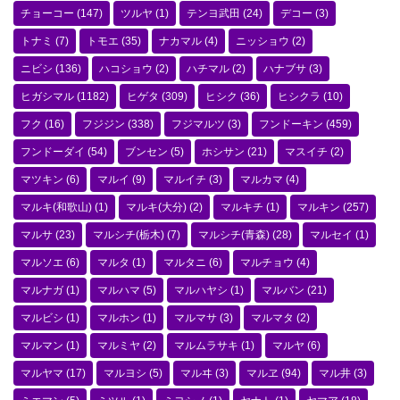
チョーコー
(147)
ツルヤ
(1)
テンヨ武田
(24)
デコー
(3)
トナミ
(7)
トモエ
(35)
ナカマル
(4)
ニッショウ
(2)
ニビシ
(136)
ハコショウ
(2)
ハチマル
(2)
ハナブサ
(3)
ヒガシマル
(1182)
ヒゲタ
(309)
ヒシク
(36)
ヒシクラ
(10)
フク
(16)
フジジン
(338)
フジマルツ
(3)
フンドーキン
(459)
フンドーダイ
(54)
ブンセン
(5)
ホシサン
(21)
マスイチ
(2)
マツキン
(6)
マルイ
(9)
マルイチ
(3)
マルカマ
(4)
マルキ(和歌山)
(1)
マルキ(大分)
(2)
マルキチ
(1)
マルキン
(257)
マルサ
(23)
マルシチ(栃木)
(7)
マルシチ(青森)
(28)
マルセイ
(1)
マルソエ
(6)
マルタ
(1)
マルタニ
(6)
マルチョウ
(4)
マルナガ
(1)
マルハマ
(5)
マルハヤシ
(1)
マルバン
(21)
マルビシ
(1)
マルホン
(1)
マルマサ
(3)
マルマタ
(2)
マルマン
(1)
マルミヤ
(2)
マルムラサキ
(1)
マルヤ
(6)
マルヤマ
(17)
マルヨシ
(5)
マルヰ
(3)
マルヱ
(94)
マル井
(3)