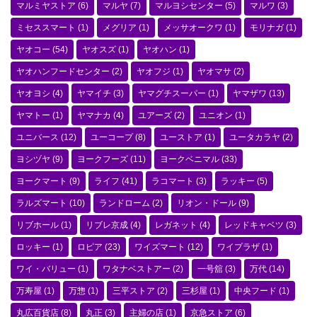
マルミヤストア
(6)
マルヤ
(7)
マルヨシセンター
(5)
マルワ
(3)
ミセススマート
(1)
メグリア
(1)
メッサオークワ
(1)
モリナガ
(1)
ヤオコー
(54)
ヤオスズ
(1)
ヤオハン
(1)
ヤオハンフードセンター
(2)
ヤオフジ
(1)
ヤオマサ
(2)
ヤオヨシ
(4)
ヤマイチ
(3)
ヤマグチスーパー
(1)
ヤマザワ
(13)
ヤマトー
(1)
ヤマナカ
(4)
ユアーズ
(2)
ユニオン
(1)
ユニバース
(12)
ユーコープ
(8)
ユーストア
(1)
ユータカラヤ
(2)
ヨシヅヤ
(9)
ヨークフーズ
(11)
ヨークベニマル
(33)
ヨークマート
(9)
ライフ
(41)
ラコマート
(3)
ラッキー
(5)
ラルズマート
(10)
ランドローム
(2)
リオン・ドール
(9)
リブホール
(1)
リブレ京成
(4)
レガネット
(4)
レッドキャベツ
(3)
ロッキー
(1)
ロピア
(23)
ワイズマート
(12)
ワイプラザ
(1)
ワイ・バリュー
(1)
ワタナベストアー
(2)
一号舘
(3)
万代
(14)
万寿屋
(1)
万惣
(1)
三平ストア
(2)
三杉屋
(1)
中央フード
(1)
丸広百貨店
(8)
丸正
(3)
主婦の店
(1)
京急ストア
(6)