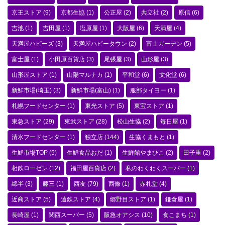
京王ストア
(9)
京都生協
(1)
公正屋
(2)
共立社
(2)
原信
(6)
吉池
(1)
吉田屋
(1)
塩原屋
(1)
大阪屋
(6)
天満屋
(4)
天満屋ハピーズ
(3)
天満屋ハピータウン
(2)
富士ガーデン
(5)
富士屋
(1)
小田原百貨店
(3)
尾張屋
(3)
山形屋
(3)
山形屋ストア
(1)
山陽マルナカ
(1)
平和堂
(6)
文化堂
(6)
新鮮市場(埼玉)
(3)
新鮮市場(富山)
(1)
服部タイヨー
(1)
札幌フードセンター
(1)
東光ストア
(5)
東宝ストア
(1)
東急ストア
(29)
東武ストア
(28)
松山生協
(2)
毎日屋
(1)
清水フードセンター
(1)
独立店
(144)
生協くまもと
(1)
生鮮市場TOP
(5)
生鮮食品おだ
(1)
生鮮館やまひこ
(2)
田子重
(2)
相鉄ローゼン
(12)
福田屋百貨店
(2)
私のわくわくスーパー
(1)
綿半
(3)
藤三
(1)
西友
(79)
西條
(1)
赤札堂
(4)
近商ストア
(5)
遠鉄ストア
(4)
郷野目ストア
(1)
鎌倉屋
(1)
長崎屋
(1)
関西スーパー
(5)
阪急オアシス
(10)
食こまち
(1)