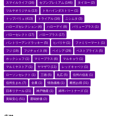
スマイルライフ
(16)
セブンプレミアム
(146)
タイヨー
(2)
ツルヤオリジナル
(13)
トキハインダストリー
(1)
トップバリュ
(413)
トライアル
(16)
ニシムタ
(3)
ハローズセレクション
(4)
ハローデイ
(8)
バリュープラス
(1)
バローセレクト
(17)
バロープラス
(17)
パントリーアンドラッキー
(5)
ヒバリヤ
(1)
ファミリーマート
(1)
フジ
(19)
フジチョイス
(9)
ベイシア
(29)
ベストプライス
(5)
ホックシェフ
(1)
マミープラス
(6)
マルキョウ
(1)
マルミヤストア
(1)
ヤマザワ
(11)
レッドキャベツ
(1)
ローソンセレクト
(1)
三徳
(5)
丸広
(5)
信州の信友
(1)
信州生まれ
(7)
全農
(1)
情熱価格
(1)
断然お得
(31)
日本リテール
(21)
神戸物産
(1)
綿半パートナーズ
(1)
美味安心
(51)
選味鮮価
(2)