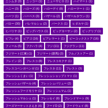
ニシムタ
(3)
ニッコー
(1)
ニューヤヒロ
(1)
ハイマート
(1)
ハニー
(3)
ハローズ
(4)
ハローデイ
(8)
ハローマート
(1)
ハーツ
(1)
ハーベス
(3)
バザール
(2)
バザールタウン
(1)
バロー
(30)
パレマルシェ
(2)
パークス
(1)
ヒダカヤ
(1)
ヒバリヤ
(1)
ビッグハウス
(1)
ビッグヨーサン
(2)
ビッグリブ
(1)
ビフレ
(4)
ピアゴ
(16)
ピアレマート
(1)
ピーコックストア
(16)
フィール
(5)
フクハラ
(4)
フジ
(11)
フジグラン
(11)
フジマート(江東)
(1)
フジマート(群馬)
(3)
フルノストアー
(1)
フレイン
(2)
フレスコ
(8)
フレスコキクチ
(1)
フレスコベンガベンガ
(1)
フレスタ
(11)
フレスト
(3)
フレッシュくまい
(1)
フレッシュショップトマト
(1)
フレッシュバザール
(4)
フレッシュバリュー
(2)
フレッシュフードモリヤ
(1)
フレッシュマム
(1)
フレッシュマルシェ
(1)
フレッセイ
(8)
フレンドマート
(9)
フーズマーケットさえき
(4)
フードD
(2)
フードウェイ
(8)