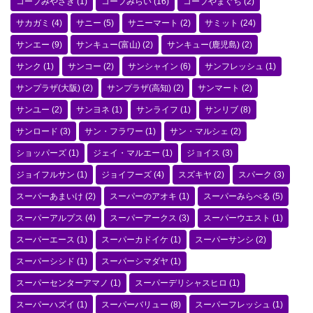
コープみやざき
(1)
コープみらい
(16)
コープやまぐち
(2)
サカガミ
(4)
サニー
(5)
サニーマート
(2)
サミット
(24)
サンエー
(9)
サンキュー(富山)
(2)
サンキュー(鹿児島)
(2)
サンク
(1)
サンコー
(2)
サンシャイン
(6)
サンフレッシュ
(1)
サンプラザ(大阪)
(2)
サンプラザ(高知)
(2)
サンマート
(2)
サンユー
(2)
サンヨネ
(1)
サンライフ
(1)
サンリブ
(8)
サンロード
(3)
サン・フラワー
(1)
サン・マルシェ
(2)
ショッパーズ
(1)
ジェイ・マルエー
(1)
ジョイス
(3)
ジョイフルサン
(1)
ジョイフーズ
(4)
スズキヤ
(2)
スパーク
(3)
スーパーあまいけ
(2)
スーパーのアオキ
(1)
スーパーみらべる
(5)
スーパーアルプス
(4)
スーパーアークス
(3)
スーパーウエスト
(1)
スーパーエース
(1)
スーパーカドイケ
(1)
スーパーサンシ
(2)
スーパーシシド
(1)
スーパーシマダヤ
(1)
スーパーセンターアマノ
(1)
スーパーデリシャスヒロ
(1)
スーパーハズイ
(1)
スーパーバリュー
(8)
スーパーフレッシュ
(1)