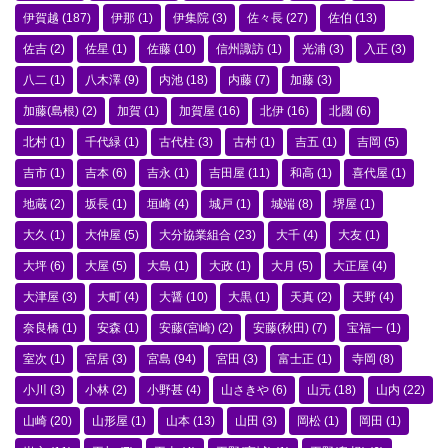
伊賀越
(187)
伊那
(1)
伊集院
(3)
佐々長
(27)
佐伯
(13)
佐吉
(2)
佐星
(1)
佐藤
(10)
信州諏訪
(1)
光浦
(3)
入正
(3)
八二
(1)
八木澤
(9)
内池
(18)
内藤
(7)
加藤
(3)
加藤(島根)
(2)
加賀
(1)
加賀屋
(16)
北伊
(16)
北國
(6)
北村
(1)
千代緑
(1)
古代柱
(3)
古村
(1)
吉五
(1)
吉岡
(5)
吉市
(1)
吉本
(6)
吉永
(1)
吉田屋
(11)
和高
(1)
喜代屋
(1)
地蔵
(2)
坂長
(1)
垣崎
(4)
城戸
(1)
城端
(8)
堺屋
(1)
大久
(1)
大仲屋
(5)
大分協業組合
(23)
大千
(4)
大友
(1)
大坪
(6)
大屋
(5)
大島
(1)
大政
(1)
大月
(5)
大正屋
(4)
大津屋
(3)
大町
(4)
大醤
(10)
大黒
(1)
天真
(2)
天野
(4)
奈良橋
(1)
安森
(1)
安藤(宮崎)
(2)
安藤(秋田)
(7)
宝福一
(1)
室次
(1)
宮居
(3)
宮島
(94)
宮田
(3)
富士正
(1)
寺岡
(8)
小川
(3)
小林
(2)
小野甚
(4)
山さきや
(6)
山元
(18)
山内
(22)
山崎
(20)
山形屋
(1)
山本
(13)
山田
(3)
岡松
(1)
岡田
(1)