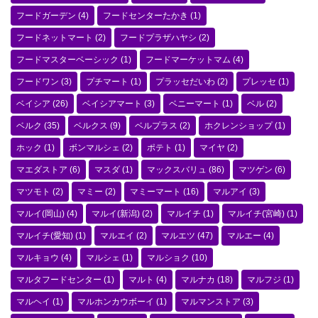
フードガーデン
(4)
フードセンターたかき
(1)
フードネットマート
(2)
フードプラザハヤシ
(2)
フードマスターベーシック
(1)
フードマーケットマム
(4)
フードワン
(3)
プチマート
(1)
プラッセだいわ
(2)
プレッセ
(1)
ベイシア
(26)
ベイシアマート
(3)
ベニーマート
(1)
ベル
(2)
ベルク
(35)
ベルクス
(9)
ベルプラス
(2)
ホクレンショップ
(1)
ホック
(1)
ボンマルシェ
(2)
ポテト
(1)
マイヤ
(2)
マエダストア
(6)
マスダ
(1)
マックスバリュ
(86)
マツゲン
(6)
マツモト
(2)
マミー
(2)
マミーマート
(16)
マルアイ
(3)
マルイ(岡山)
(4)
マルイ(新潟)
(2)
マルイチ
(1)
マルイチ(宮崎)
(1)
マルイチ(愛知)
(1)
マルエイ
(2)
マルエツ
(47)
マルエー
(4)
マルキョウ
(4)
マルシェ
(1)
マルショク
(10)
マルタフードセンター
(1)
マルト
(4)
マルナカ
(18)
マルフジ
(1)
マルヘイ
(1)
マルホンカウボーイ
(1)
マルマンストア
(3)