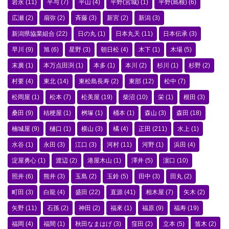
岩永
(11)
平与
(7)
平山
(4)
平野(宮城)
(1)
平野(島根)
(6)
広瀬
(2)
扇弥
(2)
斉藤
(3)
新宮
(2)
新潟
(3)
新潟県協業組合
(22)
日の丸
(1)
日本丸天
(11)
日本伝承
(3)
早川
(9)
旭
(6)
星野
(3)
朝日松
(4)
木下
(1)
木場
(5)
末廣
(1)
本万点田渕
(1)
本多
(1)
本川
(2)
杉川
(1)
杉野
(2)
村要
(4)
東北
(14)
東松島長寿
(2)
東部
(12)
松中
(7)
松岡屋
(1)
松本
(7)
松美屋
(19)
柴沼
(10)
栄
(1)
根田
(3)
桑田
(9)
桔梗屋
(1)
桝塚
(1)
桶本
(1)
森山
(3)
森田
(18)
楠城屋
(9)
樋口
(1)
横山
(3)
橘
(4)
正田
(211)
水上
(1)
水谷
(1)
永田
(3)
江口
(3)
河村
(11)
河野
(1)
浜田
(4)
淀屋勇心
(1)
渡辺
(2)
港屋木山
(1)
澤井
(5)
濵口
(10)
照井
(6)
熊井
(3)
玉島
(2)
玉鈴
(5)
田中
(3)
田丸
(2)
町田
(3)
白龍
(4)
盛田
(22)
直源
(41)
相木屋
(7)
矢木
(2)
矢野
(11)
石孫
(2)
神田
(2)
福來
(1)
福原
(9)
福寿
(19)
福岡
(4)
福間
(1)
秋田なまはげ
(3)
窪田
(2)
立本
(5)
笛木
(2)