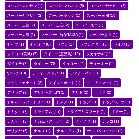
スーパーマルサン
(1)
スーパーマルハチ
(5)
スーパーヤオヒコ
(3)
スーパーヤマザキ
(2)
スーパーラック
(1)
スーパー三和
(10)
スーパー三徳
(7)
スーパー三心
(2)
スーパー丸幸
(1)
スーパー大津
(2)
スーパー生鮮館TAIGA
(1)
スーパー魚長
(1)
セイブ
(1)
セイミヤ
(6)
セブン
(2)
セブンスター
(1)
セルバ
(1)
タイヨー(茨城)
(7)
タイヨー(鹿児島)
(10)
タカヤナギ
(1)
ダイイチ
(2)
ダイエー
(28)
ダイユー
(1)
チューオー
(1)
ツルヤ
(13)
テーオーストア
(1)
ディナーベル
(1)
デイリーカナート
(2)
デイリーポート
(1)
デイリーマート
(1)
デリシア
(8)
デリシャス広岡
(1)
デリド
(2)
トウズ
(2)
トキハインダストリー
(1)
トスク
(1)
トップ
(3)
トップパルケ
(1)
トミダヤ
(2)
トライアル
(15)
トライアルスマート
(1)
ドミー
(1)
ナカケー
(1)
ナカムラストアー
(2)
ナガノヤ
(1)
ナフコ
(1)
ナリタヤ
(5)
ナルス
(1)
ナルックス
(1)
ナンコクスーパー
(1)