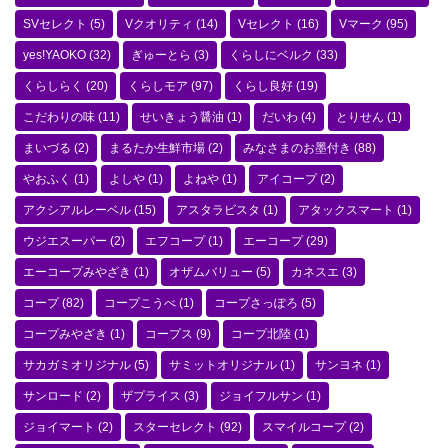
SVセレクト
(5)
Vクオリティ
(14)
Vセレクト
(16)
Vマーク
(95)
yes!YAOKO
(32)
ぎゅーとら
(3)
くらしにベルク
(33)
くらしらく
(20)
くらしモア
(97)
くらし良好
(19)
こだわりの味
(11)
せいきょう醤油
(1)
だいわ
(4)
とりせん
(1)
まいづる
(2)
まるたか生鮮市場
(2)
みなさまのお墨付き
(88)
やおふく
(1)
よしや
(1)
よねや
(1)
アイコープ
(2)
アクシアルレーベル
(15)
アスタラビスタ
(1)
アタックスマート
(1)
ウジエスーパー
(2)
エフコープ
(1)
エーコープ
(29)
エーコープみやざき
(1)
オザムバリュー
(5)
カネスエ
(3)
コープ
(82)
コープこうべ
(1)
コープさっぽろ
(5)
コープみやざき
(1)
コープス
(9)
コープ北陸
(1)
サカガミオリジナル
(5)
サミットオリジナル
(1)
サンヨネ
(1)
サンロード
(2)
ザプライス
(3)
ジョイフルサン
(1)
ジョイマート
(2)
スターセレクト
(92)
スマイルコープ
(2)