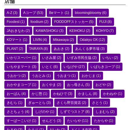
店舗
A-Z
(3)
Aコープ
(53)
Beマート
(1)
bloomingbloomy
(6)
Foodest
(1)
foodium
(2)
FOODOFFストッカー
(5)
FUJI
(8)
JAおきなわ
(2)
KAWASHOKU
(3)
KEIHOKU
(2)
KOHYO
(7)
KOマート
(1)
LIVIN
(4)
Mikawaya
(2)
Odakyu OX
(12)
PLANT
(2)
TAIRAYA
(8)
あおき
(2)
あんくる夢市場
(3)
いかりスーパー
(1)
いさみ屋
(2)
いずみ市民生協
(2)
いちい
(2)
いちやまマート
(3)
いとく
(6)
いなげや
(27)
いばらきコープ
(1)
うおかつ
(2)
うおとみ
(1)
うおまつ
(1)
おかじま
(1)
おかやまコープ
(1)
おくやま
(2)
おっ母さん
(5)
おどや
(2)
おーばん
(4)
かじ惣
(1)
かねひで
(3)
かましん
(8)
かわねや
(1)
きむら
(1)
ぎゅーとら
(3)
さくら野百貨店
(2)
さとう
(1)
さとちょう
(4)
しげのや
(1)
しずてつストア
(8)
しまむら
(2)
すーぱーこいけ
(1)
せんどう
(3)
たいらや
(11)
たからや
(1)
たまや
(3)
たもり
(1)
だいわ
(2)
とくしま生協
(1)