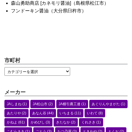
森山勇助商店 [カネモリ醤油]（島根県松江市）
フンドーキン醤油（大分県臼杵市）
市町村
メーカー
JAしまね
(1)
JA松山市
(2)
JA櫛引農工連
(1)
あぐりんやまがた
(1)
あたりや
(2)
あなん谷
(44)
いちまる
(11)
いわて
(8)
かねよ
(61)
かめびし
(3)
きたなか
(2)
くれさき
(1)
こむらさき
(1)
ごとう
(3)
たつ乃屋
(3)
ときわや
(2)
とくぢ
(2)