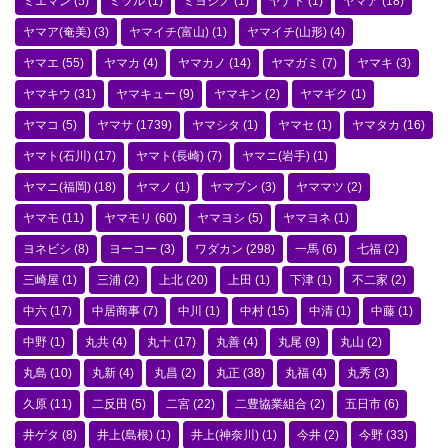
ミエマン
(5)
ミツル
(1)
ミヨシノ
(1)
ヤナト
(1)
ヤマア
(18)
ヤマア(奄美)
(3)
ヤマイチ(富山)
(1)
ヤマイチ(山形)
(4)
ヤマエ
(55)
ヤマカ
(4)
ヤマカノ
(14)
ヤマガミ
(7)
ヤマキ
(3)
ヤマキウ
(31)
ヤマキュー
(9)
ヤマキン
(2)
ヤマギク
(1)
ヤマコ
(5)
ヤマサ
(1739)
ヤマシタ
(1)
ヤマセ
(1)
ヤマタカ
(16)
ヤマト(石川)
(17)
ヤマト(長崎)
(7)
ヤマニ(岩手)
(1)
ヤマニ(福岡)
(18)
ヤマノ
(1)
ヤマブン
(3)
ヤママツ
(2)
ヤマモ
(11)
ヤマモリ
(60)
ヤマヨシ
(5)
ヤマヨネ
(1)
ヨネビシ
(8)
ヨーコー
(3)
ワダカン
(298)
一馬
(6)
七福
(2)
三崎屋
(1)
三浦
(2)
上北
(20)
上田
(1)
下津
(1)
不二家
(2)
中六
(17)
中居商事
(7)
中川
(1)
中村
(15)
中清
(1)
中藤
(1)
中野
(1)
丸共
(4)
丸十
(17)
丸善
(4)
丸尾
(9)
丸山
(2)
丸島
(10)
丸新
(4)
丸昌
(2)
丸正
(38)
丸福
(4)
丸秀
(3)
久原
(11)
二反田
(5)
二宮
(22)
二豊協業組合
(2)
五日市
(6)
井ゲタ
(8)
井上(島根)
(1)
井上(神奈川)
(1)
今井
(2)
今野
(33)