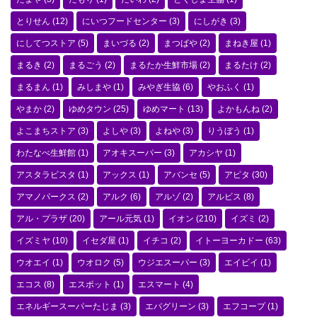
とりせん
(12)
にいつフードセンター
(3)
にしがき
(3)
にしてつストア
(5)
まいづる
(2)
まつばや
(2)
まねき屋
(1)
まるき
(2)
まるごう
(2)
まるたか生鮮市場
(2)
まるたけ
(2)
まるまん
(1)
みしまや
(1)
みやぎ生協
(6)
やおふく
(1)
やまか
(2)
ゆめタウン
(25)
ゆめマート
(13)
よかもんね
(2)
よこまちストア
(3)
よしや
(3)
よねや
(3)
りうぼう
(1)
わたなべ生鮮館
(1)
アオキスーパー
(3)
アカシヤ
(1)
アスタラビスタ
(1)
アックス
(1)
アバンセ
(5)
アピタ
(30)
アマノパークス
(2)
アルク
(6)
アルゾ
(2)
アルビス
(8)
アル・プラザ
(20)
アール元気
(1)
イオン
(210)
イズミ
(2)
イズミヤ
(10)
イセダ屋
(1)
イチコ
(2)
イトーヨーカドー
(63)
ウオエイ
(1)
ウオロク
(5)
ウジエスーパー
(3)
エイビイ
(1)
エコス
(8)
エスポット
(1)
エスマート
(4)
エネルギースーパーたじま
(3)
エバグリーン
(3)
エフコープ
(1)