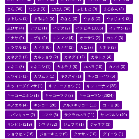
とら
(36)
なるせ
(3)
びはん
(30)
ふじもと
(9)
まるさん
(3)
まるしん
(1)
まるはら
(5)
みなと
(3)
やまき
(2)
やまじょう
(2)
ゑびす
(4)
アサヒ
(1)
イゲタ
(2)
イチビキ
(1005)
イデマン
(2)
イナサ
(9)
エザキ
(2)
エンマン
(4)
オーサワ
(2)
カクイ
(3)
カツマル
(2)
カドタ
(6)
カナヤ
(2)
カニ
(7)
カネキ
(3)
カネクラ
(1)
カネショウ
(2)
カネダイ
(2)
カネトク
(4)
カネニ
(3)
カネニシ
(1)
カネモリ
(8)
カネヨ
(10)
カノオ
(3)
カワイシ
(1)
カワムラ
(1)
キクスイ
(1)
キッコーイワ
(6)
キッコーダイマサ
(1)
キッコーチョウ
(1)
キッコーナン
(28)
キッコーニホン
(1)
キッコーマツ
(3)
キッコーマン
(2624)
キノエネ
(4)
キンコー
(26)
クルメキッコー
(11)
コトヨ
(6)
コバンキュー
(2)
コマツ
(3)
サクラカネヨ
(11)
サンジルシ
(40)
サンビシ
(219)
シマヤ
(32)
ジェフダ
(1)
ジャネフ
(3)
ジョウセン
(16)
ジョーキュウ
(9)
タケサン
(10)
ダイコウ
(1)