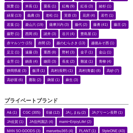
筑豊
(1)
米長
(1)
粟長
(1)
紅梅
(9)
紅谷
(3)
綾杉
(1)
緑屋
(13)
義農
(3)
老松
(1)
芙蓉
(3)
花房
(4)
若竹
(1)
若葉
(1)
菱山六
(19)
薩摩川内
(3)
藤代
(2)
藤勇
(41)
藤庄
(2)
藤野
(1)
西岡
(6)
諸井
(3)
谷川
(4)
豊島屋
(1)
赤マルソウ
(15)
赤間
(2)
越のむらさき
(13)
越後みそ西
(1)
足立
(1)
遠藤
(3)
重西
(8)
野村
(3)
金子
(1)
金山
(1)
金芳
(1)
鍋喜
(4)
鎌田
(3)
長友
(2)
難波
(1)
青柳
(4)
静岡県産
(3)
飯澤
(1)
高村(長野)
(1)
高村(青森)
(8)
高砂
(7)
高砂屋
(6)
鷹取
(2)
麹屋
(1)
麻生
(3)
プライベートブランド
A&
(1)
CGC
(305)
E値
(12)
JAしまね
(2)
JAグリーン長野
(1)
JA佐賀
(1)
JA信州諏訪
(4)
mami+EnjoyLife!
(2)
MAN SO-GOODS
(3)
maruetsu365
(4)
PLANT
(1)
StyleONE
(43)