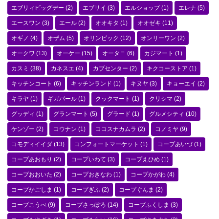
エブリィビッグデー
(2)
エブリイ
(3)
エルショップ
(1)
エレナ
(5)
エースワン
(3)
エール
(2)
オオキタ
(1)
オオゼキ
(11)
オギノ
(4)
オザム
(5)
オリンピック
(12)
オンリーワン
(2)
オークワ
(13)
オーケー
(15)
オータニ
(6)
カジマート
(1)
カスミ
(38)
カネスエ
(4)
カブセンター
(2)
キクコーストア
(1)
キッチンコート
(6)
キッチンランド
(1)
キヌヤ
(3)
キョーエイ
(2)
キラヤ
(1)
ギガパール
(1)
クックマート
(1)
クリシマ
(2)
グッディ
(1)
グランマート
(5)
グラード
(1)
グルメシティ
(10)
ケンゾー
(2)
コウナン
(1)
ココスナカムラ
(2)
コノミヤ
(9)
コモディイイダ
(13)
コンフォートマーケット
(1)
コープあいづ
(1)
コープあおもり
(2)
コープいわて
(3)
コープえひめ
(1)
コープおおいた
(2)
コープおきなわ
(1)
コープかがわ
(4)
コープかごしま
(1)
コープぎふ
(2)
コープぐんま
(2)
コープこうべ
(9)
コープさっぽろ
(14)
コープふくしま
(3)