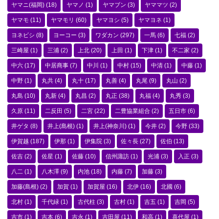
ヤマニ(福岡)
(18)
ヤマノ
(1)
ヤマブン
(3)
ヤママツ
(2)
ヤマモ
(11)
ヤマモリ
(60)
ヤマヨシ
(5)
ヤマヨネ
(1)
ヨネビシ
(8)
ヨーコー
(3)
ワダカン
(297)
一馬
(6)
七福
(2)
三崎屋
(1)
三浦
(2)
上北
(20)
上田
(1)
下津
(1)
不二家
(2)
中六
(17)
中居商事
(7)
中川
(1)
中村
(15)
中清
(1)
中藤
(1)
中野
(1)
丸共
(4)
丸十
(17)
丸善
(4)
丸尾
(9)
丸山
(2)
丸島
(10)
丸新
(4)
丸昌
(2)
丸正
(38)
丸福
(4)
丸秀
(3)
久原
(11)
二反田
(5)
二宮
(22)
二豊協業組合
(2)
五日市
(6)
井ゲタ
(8)
井上(島根)
(1)
井上(神奈川)
(1)
今井
(2)
今野
(33)
伊賀越
(187)
伊那
(1)
伊集院
(3)
佐々長
(27)
佐伯
(13)
佐吉
(2)
佐星
(1)
佐藤
(10)
信州諏訪
(1)
光浦
(3)
入正
(3)
八二
(1)
八木澤
(9)
内池
(18)
内藤
(7)
加藤
(3)
加藤(島根)
(2)
加賀
(1)
加賀屋
(16)
北伊
(16)
北國
(6)
北村
(1)
千代緑
(1)
古代柱
(3)
古村
(1)
吉五
(1)
吉岡
(5)
吉市
(1)
吉本
(6)
吉永
(1)
吉田屋
(11)
和高
(1)
喜代屋
(1)