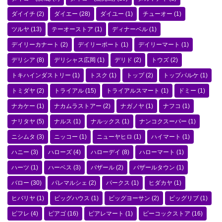
ダイイチ
(2)
ダイエー
(28)
ダイユー
(1)
チューオー
(1)
ツルヤ
(13)
テーオーストア
(1)
ディナーベル
(1)
デイリーカナート
(2)
デイリーポート
(1)
デイリーマート
(1)
デリシア
(8)
デリシャス広岡
(1)
デリド
(2)
トウズ
(2)
トキハインダストリー
(1)
トスク
(1)
トップ
(2)
トップパルケ
(1)
トミダヤ
(2)
トライアル
(15)
トライアルスマート
(1)
ドミー
(1)
ナカケー
(1)
ナカムラストアー
(2)
ナガノヤ
(1)
ナフコ
(1)
ナリタヤ
(5)
ナルス
(1)
ナルックス
(1)
ナンコクスーパー
(1)
ニシムタ
(3)
ニッコー
(1)
ニューヤヒロ
(1)
ハイマート
(1)
ハニー
(3)
ハローズ
(4)
ハローデイ
(8)
ハローマート
(1)
ハーツ
(1)
ハーベス
(3)
バザール
(2)
バザールタウン
(1)
バロー
(30)
パレマルシェ
(2)
パークス
(1)
ヒダカヤ
(1)
ヒバリヤ
(1)
ビッグハウス
(1)
ビッグヨーサン
(2)
ビッグリブ
(1)
ビフレ
(4)
ピアゴ
(16)
ピアレマート
(1)
ピーコックストア
(16)