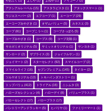
やおふく
(1)
よしや
(1)
よねや
(1)
アイコープ
(2)
アクシアルレーベル
(15)
アスタラビスタ
(1)
アタックスマート
(1)
ウジエスーパー
(2)
エフコープ
(1)
エーコープ
(29)
エーコープみやざき
(1)
オザムバリュー
(5)
カネスエ
(3)
コープ
(81)
コープこうべ
(1)
コープさっぽろ
(5)
コープみやざき
(1)
コープス
(9)
コープ北陸
(1)
サカガミオリジナル
(5)
サミットオリジナル
(1)
サンヨネ
(1)
サンロード
(2)
ザプライス
(3)
ジョイフルサン
(1)
ジョイマート
(2)
スターセレクト
(92)
スマイルコープ
(2)
スマイルライフ
(16)
セブンプレミアム
(145)
タイヨー
(2)
ツルヤオリジナル
(13)
トキハインダストリー
(1)
トップバリュ
(412)
トライアル
(16)
ニシムタ
(3)
ハローズセレクション
(4)
ハローデイ
(8)
バリュープラス
(1)
バローセレクト
(17)
バロープラス
(17)
パントリーアンドラッキー
(5)
ヒバリヤ
(1)
ファミリーマート
(1)