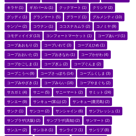
キラヤ
(1)
ギガパール
(1)
クックマート
(1)
クリシマ
(2)
グッディ
(1)
グランマート
(5)
グラード
(1)
グルメシティ
(10)
ケンゾー
(2)
コウナン
(1)
ココスナカムラ
(2)
コノミヤ
(9)
コモディイイダ
(13)
コンフォートマーケット
(1)
コープあいづ
(1)
コープあおもり
(2)
コープいわて
(3)
コープえひめ
(1)
コープおおいた
(2)
コープおきなわ
(1)
コープかがわ
(4)
コープかごしま
(1)
コープぎふ
(2)
コープぐんま
(2)
コープこうべ
(9)
コープさっぽろ
(14)
コープふくしま
(3)
コープみやざき
(1)
コープみらい
(16)
コープやまぐち
(2)
サカガミ
(4)
サニー
(5)
サニーマート
(2)
サミット
(24)
サンエー
(9)
サンキュー(富山)
(2)
サンキュー(鹿児島)
(2)
サンク
(1)
サンコー
(2)
サンシャイン
(6)
サンフレッシュ
(1)
サンプラザ(大阪)
(2)
サンプラザ(高知)
(2)
サンマート
(2)
サンユー
(2)
サンヨネ
(1)
サンライフ
(1)
サンリブ
(8)