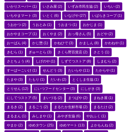
いかりスーパー
(1)
いさみ屋
(2)
いずみ市民生協
(2)
いちい
(2)
いちやまマート
(3)
いとく
(6)
いなげや
(27)
いばらきコープ
(1)
うおかつ
(2)
うおとみ
(1)
うおまつ
(1)
おかじま
(1)
おかやまコープ
(1)
おくやま
(2)
おっ母さん
(5)
おどや
(2)
おーばん
(4)
かじ惣
(1)
かねひで
(3)
かましん
(8)
かわねや
(1)
きむら
(1)
ぎゅーとら
(3)
さくら野百貨店
(2)
さとう
(1)
さとちょう
(4)
しげのや
(1)
しずてつストア
(8)
しまむら
(2)
すーぱーこいけ
(1)
せんどう
(3)
たいらや
(11)
たからや
(1)
たまや
(3)
たもり
(1)
だいわ
(2)
とくしま生協
(1)
とりせん
(12)
にいつフードセンター
(3)
にしがき
(3)
にしてつストア
(5)
まいづる
(2)
まつばや
(2)
まねき屋
(1)
まるき
(2)
まるごう
(2)
まるたか生鮮市場
(2)
まるたけ
(2)
まるまん
(1)
みしまや
(1)
みやぎ生協
(6)
やおふく
(1)
やまか
(2)
ゆめタウン
(25)
ゆめマート
(13)
よかもんね
(2)