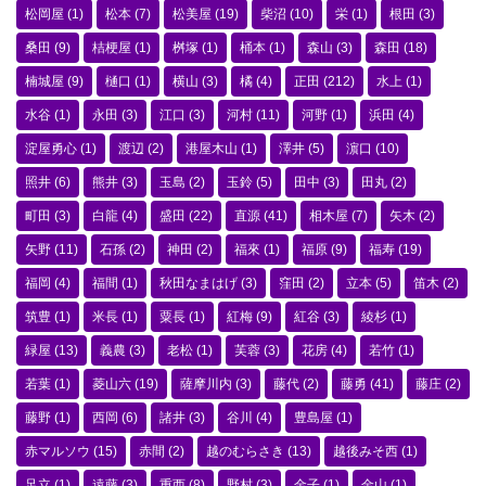
松岡屋
(1)
松本
(7)
松美屋
(19)
柴沼
(10)
栄
(1)
根田
(3)
桑田
(9)
桔梗屋
(1)
桝塚
(1)
桶本
(1)
森山
(3)
森田
(18)
楠城屋
(9)
樋口
(1)
横山
(3)
橘
(4)
正田
(212)
水上
(1)
水谷
(1)
永田
(3)
江口
(3)
河村
(11)
河野
(1)
浜田
(4)
淀屋勇心
(1)
渡辺
(2)
港屋木山
(1)
澤井
(5)
濵口
(10)
照井
(6)
熊井
(3)
玉島
(2)
玉鈴
(5)
田中
(3)
田丸
(2)
町田
(3)
白龍
(4)
盛田
(22)
直源
(41)
相木屋
(7)
矢木
(2)
矢野
(11)
石孫
(2)
神田
(2)
福來
(1)
福原
(9)
福寿
(19)
福岡
(4)
福間
(1)
秋田なまはげ
(3)
窪田
(2)
立本
(5)
笛木
(2)
筑豊
(1)
米長
(1)
粟長
(1)
紅梅
(9)
紅谷
(3)
綾杉
(1)
緑屋
(13)
義農
(3)
老松
(1)
芙蓉
(3)
花房
(4)
若竹
(1)
若葉
(1)
菱山六
(19)
薩摩川内
(3)
藤代
(2)
藤勇
(41)
藤庄
(2)
藤野
(1)
西岡
(6)
諸井
(3)
谷川
(4)
豊島屋
(1)
赤マルソウ
(15)
赤間
(2)
越のむらさき
(13)
越後みそ西
(1)
足立
(1)
遠藤
(3)
重西
(8)
野村
(3)
金子
(1)
金山
(1)