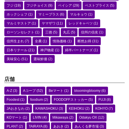
フジ
(19)
フジチョイス
(9)
ベイシア
(29)
ベストプライス
(5)
ホックシェフ
(1)
マミープラス
(6)
マルキョウ
(1)
マルミヤストア
(1)
ヤマザワ
(11)
レッドキャベツ
(1)
ローソンセレクト
(1)
三徳
(5)
丸広
(5)
信州の信友
(1)
信州生まれ
(7)
全農
(1)
情熱価格
(1)
断然お得
(31)
日本リテール
(21)
神戸物産
(1)
綿半パートナーズ
(1)
美味安心
(51)
選味鮮価
(2)
店舗
A-Z
(3)
Aコープ
(52)
Beマート
(1)
bloomingbloomy
(6)
Foodest
(1)
foodium
(2)
FOODOFFストッカー
(5)
FUJI
(8)
JAおきなわ
(2)
KAWASHOKU
(3)
KEIHOKU
(2)
KOHYO
(7)
KOマート
(1)
LIVIN
(4)
Mikawaya
(2)
Odakyu OX
(12)
PLANT
(2)
TAIRAYA
(8)
あおき
(2)
あんくる夢市場
(3)