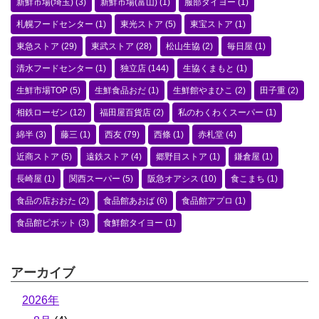
新鮮市場(埼玉)
(3)
新鮮市場(富山)
(1)
服部タイヨー
(1)
札幌フードセンター
(1)
東光ストア
(5)
東宝ストア
(1)
東急ストア
(29)
東武ストア
(28)
松山生協
(2)
毎日屋
(1)
清水フードセンター
(1)
独立店
(144)
生協くまもと
(1)
生鮮市場TOP
(5)
生鮮食品おだ
(1)
生鮮館やまひこ
(2)
田子重
(2)
相鉄ローゼン
(12)
福田屋百貨店
(2)
私のわくわくスーパー
(1)
綿半
(3)
藤三
(1)
西友
(79)
西條
(1)
赤札堂
(4)
近商ストア
(5)
遠鉄ストア
(4)
郷野目ストア
(1)
鎌倉屋
(1)
長崎屋
(1)
関西スーパー
(5)
阪急オアシス
(10)
食こまち
(1)
食品の店おおた
(2)
食品館あおば
(6)
食品館アプロ
(1)
食品館ピボット
(3)
食鮮館タイヨー
(1)
アーカイブ
2026年