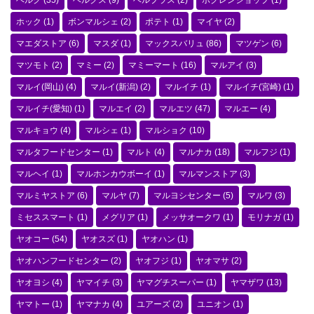
ベルク
(35)
ベルクス
(9)
ベルプラス
(2)
ホクレンショップ
(1)
ホック
(1)
ボンマルシェ
(2)
ポテト
(1)
マイヤ
(2)
マエダストア
(6)
マスダ
(1)
マックスバリュ
(86)
マツゲン
(6)
マツモト
(2)
マミー
(2)
マミーマート
(16)
マルアイ
(3)
マルイ(岡山)
(4)
マルイ(新潟)
(2)
マルイチ
(1)
マルイチ(宮崎)
(1)
マルイチ(愛知)
(1)
マルエイ
(2)
マルエツ
(47)
マルエー
(4)
マルキョウ
(4)
マルシェ
(1)
マルショク
(10)
マルタフードセンター
(1)
マルト
(4)
マルナカ
(18)
マルフジ
(1)
マルヘイ
(1)
マルホンカウボーイ
(1)
マルマンストア
(3)
マルミヤストア
(6)
マルヤ
(7)
マルヨシセンター
(5)
マルワ
(3)
ミセススマート
(1)
メグリア
(1)
メッサオークワ
(1)
モリナガ
(1)
ヤオコー
(54)
ヤオスズ
(1)
ヤオハン
(1)
ヤオハンフードセンター
(2)
ヤオフジ
(1)
ヤオマサ
(2)
ヤオヨシ
(4)
ヤマイチ
(3)
ヤマグチスーパー
(1)
ヤマザワ
(13)
ヤマトー
(1)
ヤマナカ
(4)
ユアーズ
(2)
ユニオン
(1)