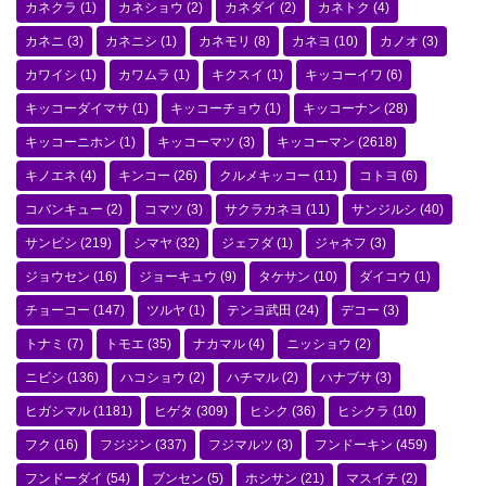
カネクラ
(1)
カネショウ
(2)
カネダイ
(2)
カネトク
(4)
カネニ
(3)
カネニシ
(1)
カネモリ
(8)
カネヨ
(10)
カノオ
(3)
カワイシ
(1)
カワムラ
(1)
キクスイ
(1)
キッコーイワ
(6)
キッコーダイマサ
(1)
キッコーチョウ
(1)
キッコーナン
(28)
キッコーニホン
(1)
キッコーマツ
(3)
キッコーマン
(2618)
キノエネ
(4)
キンコー
(26)
クルメキッコー
(11)
コトヨ
(6)
コバンキュー
(2)
コマツ
(3)
サクラカネヨ
(11)
サンジルシ
(40)
サンビシ
(219)
シマヤ
(32)
ジェフダ
(1)
ジャネフ
(3)
ジョウセン
(16)
ジョーキュウ
(9)
タケサン
(10)
ダイコウ
(1)
チョーコー
(147)
ツルヤ
(1)
テンヨ武田
(24)
デコー
(3)
トナミ
(7)
トモエ
(35)
ナカマル
(4)
ニッショウ
(2)
ニビシ
(136)
ハコショウ
(2)
ハチマル
(2)
ハナブサ
(3)
ヒガシマル
(1181)
ヒゲタ
(309)
ヒシク
(36)
ヒシクラ
(10)
フク
(16)
フジジン
(337)
フジマルツ
(3)
フンドーキン
(459)
フンドーダイ
(54)
ブンセン
(5)
ホシサン
(21)
マスイチ
(2)