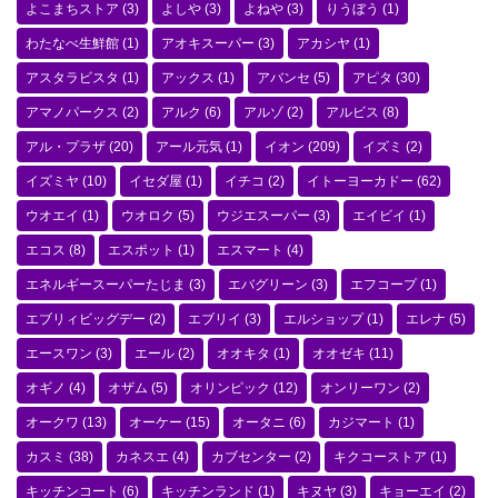
よこまちストア
(3)
よしや
(3)
よねや
(3)
りうぼう
(1)
わたなべ生鮮館
(1)
アオキスーパー
(3)
アカシヤ
(1)
アスタラビスタ
(1)
アックス
(1)
アバンセ
(5)
アピタ
(30)
アマノパークス
(2)
アルク
(6)
アルゾ
(2)
アルビス
(8)
アル・プラザ
(20)
アール元気
(1)
イオン
(209)
イズミ
(2)
イズミヤ
(10)
イセダ屋
(1)
イチコ
(2)
イトーヨーカドー
(62)
ウオエイ
(1)
ウオロク
(5)
ウジエスーパー
(3)
エイビイ
(1)
エコス
(8)
エスポット
(1)
エスマート
(4)
エネルギースーパーたじま
(3)
エバグリーン
(3)
エフコープ
(1)
エブリィビッグデー
(2)
エブリイ
(3)
エルショップ
(1)
エレナ
(5)
エースワン
(3)
エール
(2)
オオキタ
(1)
オオゼキ
(11)
オギノ
(4)
オザム
(5)
オリンピック
(12)
オンリーワン
(2)
オークワ
(13)
オーケー
(15)
オータニ
(6)
カジマート
(1)
カスミ
(38)
カネスエ
(4)
カブセンター
(2)
キクコーストア
(1)
キッチンコート
(6)
キッチンランド
(1)
キヌヤ
(3)
キョーエイ
(2)