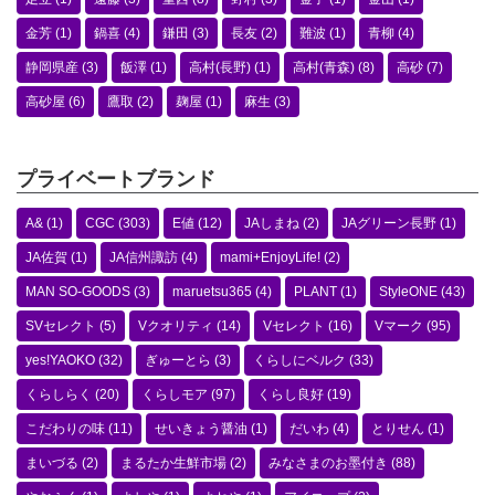
金芳
(1)
鍋喜
(4)
鎌田
(3)
長友
(2)
難波
(1)
青柳
(4)
静岡県産
(3)
飯澤
(1)
高村(長野)
(1)
高村(青森)
(8)
高砂
(7)
高砂屋
(6)
鷹取
(2)
麹屋
(1)
麻生
(3)
プライベートブランド
A&
(1)
CGC
(303)
E値
(12)
JAしまね
(2)
JAグリーン長野
(1)
JA佐賀
(1)
JA信州諏訪
(4)
mami+EnjoyLife!
(2)
MAN SO-GOODS
(3)
maruetsu365
(4)
PLANT
(1)
StyleONE
(43)
SVセレクト
(5)
Vクオリティ
(14)
Vセレクト
(16)
Vマーク
(95)
yes!YAOKO
(32)
ぎゅーとら
(3)
くらしにベルク
(33)
くらしらく
(20)
くらしモア
(97)
くらし良好
(19)
こだわりの味
(11)
せいきょう醤油
(1)
だいわ
(4)
とりせん
(1)
まいづる
(2)
まるたか生鮮市場
(2)
みなさまのお墨付き
(88)