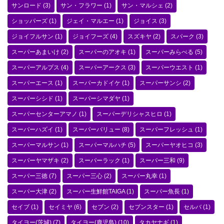
サンロード
(3)
サン・フラワー
(1)
サン・マルシェ
(2)
ショッパーズ
(1)
ジェイ・マルエー
(1)
ジョイス
(3)
ジョイフルサン
(1)
ジョイフーズ
(4)
スズキヤ
(2)
スパーク
(3)
スーパーあまいけ
(2)
スーパーのアオキ
(1)
スーパーみらべる
(5)
スーパーアルプス
(4)
スーパーアークス
(3)
スーパーウエスト
(1)
スーパーエース
(1)
スーパーカドイケ
(1)
スーパーサンシ
(2)
スーパーシシド
(1)
スーパーシマダヤ
(1)
スーパーセンターアマノ
(1)
スーパーデリシャスヒロ
(1)
スーパーハズイ
(1)
スーパーバリュー
(8)
スーパーフレッシュ
(1)
スーパーマルサン
(1)
スーパーマルハチ
(5)
スーパーヤオヒコ
(3)
スーパーヤマザキ
(2)
スーパーラック
(1)
スーパー三和
(9)
スーパー三徳
(7)
スーパー三心
(2)
スーパー丸幸
(1)
スーパー大津
(2)
スーパー生鮮館TAIGA
(1)
スーパー魚長
(1)
セイブ
(1)
セイミヤ
(6)
セブン
(2)
セブンスター
(1)
セルバ
(1)
タイヨー(茨城)
(7)
タイヨー(鹿児島)
(10)
タカヤナギ
(1)