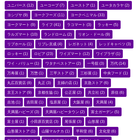
ユニバース
(12)
ユーコープ
(7)
ユーストア
(1)
ユータカラヤ
(2)
ヨシヅヤ
(9)
ヨークフーズ
(11)
ヨークベニマル
(33)
ヨークマート
(9)
ライフ
(41)
ラコマート
(3)
ラッキー
(5)
ラルズマート
(10)
ランドローム
(2)
リオン・ドール
(9)
リブホール
(1)
リブレ京成
(4)
レガネット
(4)
レッドキャベツ
(3)
ロッキー
(1)
ロピア
(23)
ワイズマート
(12)
ワイプラザ
(1)
ワイ・バリュー
(1)
ワタナベストアー
(2)
一号舘
(3)
万代
(14)
万寿屋
(1)
万惣
(1)
三平ストア
(2)
三杉屋
(1)
中央フード
(1)
丸広百貨店
(8)
丸正
(3)
主婦の店
(1)
京急ストア
(6)
京王ストア
(9)
京都生協
(1)
公正屋
(2)
共立社
(2)
原信
(6)
吉池
(1)
吉田屋
(1)
塩原屋
(1)
大阪屋
(6)
天満屋
(4)
天満屋ハピーズ
(3)
天満屋ハピータウン
(2)
富士ガーデン
(5)
富士屋
(1)
小田原百貨店
(3)
尾張屋
(3)
山形屋
(3)
山形屋ストア
(1)
山陽マルナカ
(1)
平和堂
(6)
文化堂
(6)