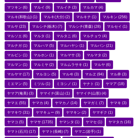
マツキン
(6)
マルイ
(9)
マルイチ
(3)
マルカマ
(4)
マルキ(和歌山)
(1)
マルキ(大分)
(2)
マルキチ
(1)
マルキン
(256)
マルサ
(23)
マルシチ(栃木)
(7)
マルシチ(青森)
(28)
マルセイ
(1)
マルソエ
(6)
マルタ
(1)
マルタニ
(6)
マルチョウ
(4)
マルナガ
(1)
マルハマ
(5)
マルハヤシ
(1)
マルバン
(21)
マルビシ
(1)
マルホン
(1)
マルマサ
(3)
マルマタ
(2)
マルマン
(1)
マルミヤ
(2)
マルムラサキ
(1)
マルヤ
(6)
マルヤマ
(17)
マルヨシ
(5)
マルヰ
(3)
マルヱ
(94)
マル井
(3)
ミエマン
(5)
ミツル
(1)
ミヨシノ
(1)
ヤナト
(1)
ヤマア
(18)
ヤマア(奄美)
(3)
ヤマイチ(富山)
(1)
ヤマイチ(山形)
(4)
ヤマエ
(55)
ヤマカ
(4)
ヤマカノ
(14)
ヤマガミ
(7)
ヤマキ
(3)
ヤマキウ
(31)
ヤマキュー
(9)
ヤマキン
(2)
ヤマギク
(1)
ヤマコ
(5)
ヤマサ
(1735)
ヤマシタ
(1)
ヤマセ
(1)
ヤマタカ
(16)
ヤマト(石川)
(17)
ヤマト(長崎)
(7)
ヤマニ(岩手)
(1)