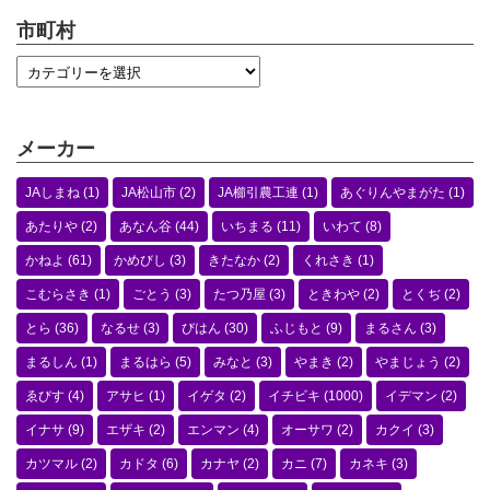
市町村
メーカー
JAしまね
(1)
JA松山市
(2)
JA櫛引農工連
(1)
あぐりんやまがた
(1)
あたりや
(2)
あなん谷
(44)
いちまる
(11)
いわて
(8)
かねよ
(61)
かめびし
(3)
きたなか
(2)
くれさき
(1)
こむらさき
(1)
ごとう
(3)
たつ乃屋
(3)
ときわや
(2)
とくぢ
(2)
とら
(36)
なるせ
(3)
びはん
(30)
ふじもと
(9)
まるさん
(3)
まるしん
(1)
まるはら
(5)
みなと
(3)
やまき
(2)
やまじょう
(2)
ゑびす
(4)
アサヒ
(1)
イゲタ
(2)
イチビキ
(1000)
イデマン
(2)
イナサ
(9)
エザキ
(2)
エンマン
(4)
オーサワ
(2)
カクイ
(3)
カツマル
(2)
カドタ
(6)
カナヤ
(2)
カニ
(7)
カネキ
(3)