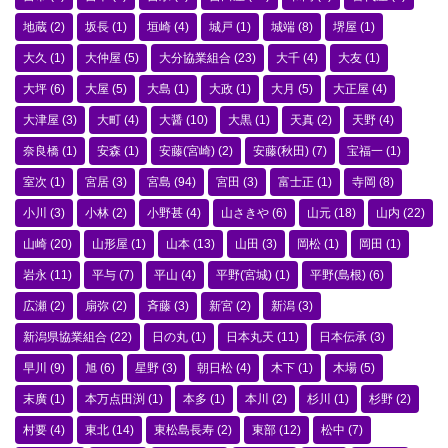
地蔵
(2)
坂長
(1)
垣崎
(4)
城戸
(1)
城端
(8)
堺屋
(1)
大久
(1)
大仲屋
(5)
大分協業組合
(23)
大千
(4)
大友
(1)
大坪
(6)
大屋
(5)
大島
(1)
大政
(1)
大月
(5)
大正屋
(4)
大津屋
(3)
大町
(4)
大醤
(10)
大黒
(1)
天真
(2)
天野
(4)
奈良橋
(1)
安森
(1)
安藤(宮崎)
(2)
安藤(秋田)
(7)
宝福一
(1)
室次
(1)
宮居
(3)
宮島
(94)
宮田
(3)
富士正
(1)
寺岡
(8)
小川
(3)
小林
(2)
小野甚
(4)
山さきや
(6)
山元
(18)
山内
(22)
山崎
(20)
山形屋
(1)
山本
(13)
山田
(3)
岡松
(1)
岡田
(1)
岩永
(11)
平与
(7)
平山
(4)
平野(宮城)
(1)
平野(島根)
(6)
広瀬
(2)
扇弥
(2)
斉藤
(3)
新宮
(2)
新潟
(3)
新潟県協業組合
(22)
日の丸
(1)
日本丸天
(11)
日本伝承
(3)
早川
(9)
旭
(6)
星野
(3)
朝日松
(4)
木下
(1)
木場
(5)
末廣
(1)
本万点田渕
(1)
本多
(1)
本川
(2)
杉川
(1)
杉野
(2)
村要
(4)
東北
(14)
東松島長寿
(2)
東部
(12)
松中
(7)