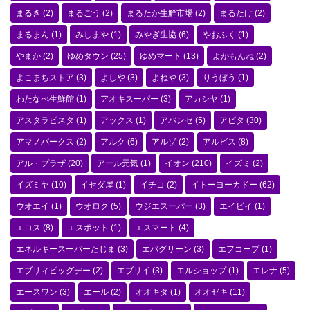
まるき
(2)
まるごう
(2)
まるたか生鮮市場
(2)
まるたけ
(2)
まるまん
(1)
みしまや
(1)
みやぎ生協
(6)
やおふく
(1)
やまか
(2)
ゆめタウン
(25)
ゆめマート
(13)
よかもんね
(2)
よこまちストア
(3)
よしや
(3)
よねや
(3)
りうぼう
(1)
わたなべ生鮮館
(1)
アオキスーパー
(3)
アカシヤ
(1)
アスタラビスタ
(1)
アックス
(1)
アバンセ
(5)
アピタ
(30)
アマノパークス
(2)
アルク
(6)
アルゾ
(2)
アルビス
(8)
アル・プラザ
(20)
アール元気
(1)
イオン
(210)
イズミ
(2)
イズミヤ
(10)
イセダ屋
(1)
イチコ
(2)
イトーヨーカドー
(62)
ウオエイ
(1)
ウオロク
(5)
ウジエスーパー
(3)
エイビイ
(1)
エコス
(8)
エスポット
(1)
エスマート
(4)
エネルギースーパーたじま
(3)
エバグリーン
(3)
エフコープ
(1)
エブリィビッグデー
(2)
エブリイ
(3)
エルショップ
(1)
エレナ
(5)
エースワン
(3)
エール
(2)
オオキタ
(1)
オオゼキ
(11)