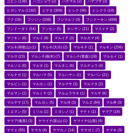
ニビシ
(136)
ハコショウ
(2)
ハチマル
(2)
ハナブサ
(3)
ヒガシマル
(1182)
ヒゲタ
(309)
ヒシク
(36)
ヒシクラ
(10)
フク
(16)
フジジン
(338)
フジマルツ
(3)
フンドーキン
(459)
フンドーダイ
(54)
ブンセン
(5)
ホシサン
(21)
マスイチ
(2)
マツキン
(6)
マルイ
(9)
マルイチ
(3)
マルカマ
(4)
マルキ(和歌山)
(1)
マルキ(大分)
(2)
マルキチ
(1)
マルキン
(256)
マルサ
(23)
マルシチ(栃木)
(7)
マルシチ(青森)
(28)
マルセイ
(1)
マルソエ
(6)
マルタ
(1)
マルタニ
(6)
マルチョウ
(4)
マルナガ
(1)
マルハマ
(5)
マルハヤシ
(1)
マルバン
(21)
マルビシ
(1)
マルホン
(1)
マルマサ
(3)
マルマタ
(2)
マルマン
(1)
マルミヤ
(2)
マルムラサキ
(1)
マルヤ
(6)
マルヤマ
(17)
マルヨシ
(5)
マルヰ
(3)
マルヱ
(94)
マル井
(3)
ミエマン
(5)
ミツル
(1)
ミヨシノ
(1)
ヤナト
(1)
ヤマア
(18)
ヤマア(奄美)
(3)
ヤマイチ(富山)
(1)
ヤマイチ(山形)
(4)
ヤマエ
(55)
ヤマカ
(4)
ヤマカノ
(14)
ヤマガミ
(7)
ヤマキ
(3)