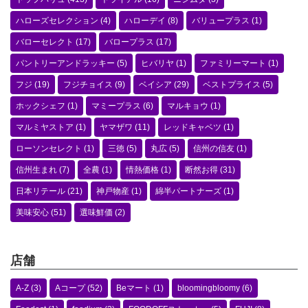
ハローズセレクション
(4)
ハローデイ
(8)
バリュープラス
(1)
バローセレクト
(17)
バロープラス
(17)
パントリーアンドラッキー
(5)
ヒバリヤ
(1)
ファミリーマート
(1)
フジ
(19)
フジチョイス
(9)
ベイシア
(29)
ベストプライス
(5)
ホックシェフ
(1)
マミープラス
(6)
マルキョウ
(1)
マルミヤストア
(1)
ヤマザワ
(11)
レッドキャベツ
(1)
ローソンセレクト
(1)
三徳
(5)
丸広
(5)
信州の信友
(1)
信州生まれ
(7)
全農
(1)
情熱価格
(1)
断然お得
(31)
日本リテール
(21)
神戸物産
(1)
綿半パートナーズ
(1)
美味安心
(51)
選味鮮価
(2)
店舗
A-Z
(3)
Aコープ
(52)
Beマート
(1)
bloomingbloomy
(6)