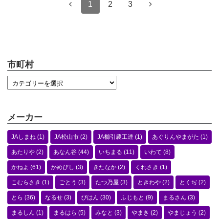
1
2
3
市町村
メーカー
JAしまね
(1)
JA松山市
(2)
JA櫛引農工連
(1)
あぐりんやまがた
(1)
あたりや
(2)
あなん谷
(44)
いちまる
(11)
いわて
(8)
かねよ
(61)
かめびし
(3)
きたなか
(2)
くれさき
(1)
こむらさき
(1)
ごとう
(3)
たつ乃屋
(3)
ときわや
(2)
とくぢ
(2)
とら
(36)
なるせ
(3)
びはん
(30)
ふじもと
(9)
まるさん
(3)
まるしん
(1)
まるはら
(5)
みなと
(3)
やまき
(2)
やまじょう
(2)