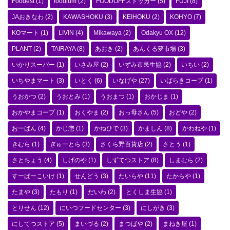
Foodest
(1)
foodium
(2)
FOODOFFストッカー
(5)
FUJI
(8)
JAおきなわ
(2)
KAWASHOKU
(3)
KEIHOKU
(2)
KOHYO
(7)
KOマート
(1)
LIVIN
(4)
Mikawaya
(2)
Odakyu OX
(12)
PLANT
(2)
TAIRAYA
(8)
あおき
(2)
あんくる夢市場
(3)
いかりスーパー
(1)
いさみ屋
(2)
いずみ市民生協
(2)
いちい
(2)
いちやまマート
(3)
いとく
(6)
いなげや
(27)
いばらきコープ
(1)
うおかつ
(2)
うおとみ
(1)
うおまつ
(1)
おかじま
(1)
おかやまコープ
(1)
おくやま
(2)
おっ母さん
(5)
おどや
(2)
おーばん
(4)
かじ惣
(1)
かねひで
(3)
かましん
(8)
かわねや
(1)
きむら
(1)
ぎゅーとら
(3)
さくら野百貨店
(2)
さとう
(1)
さとちょう
(4)
しげのや
(1)
しずてつストア
(8)
しまむら
(2)
すーぱーこいけ
(1)
せんどう
(3)
たいらや
(11)
たからや
(1)
たまや
(3)
たもり
(1)
だいわ
(2)
とくしま生協
(1)
とりせん
(12)
にいつフードセンター
(3)
にしがき
(3)
にしてつストア
(5)
まいづる
(2)
まつばや
(2)
まねき屋
(1)