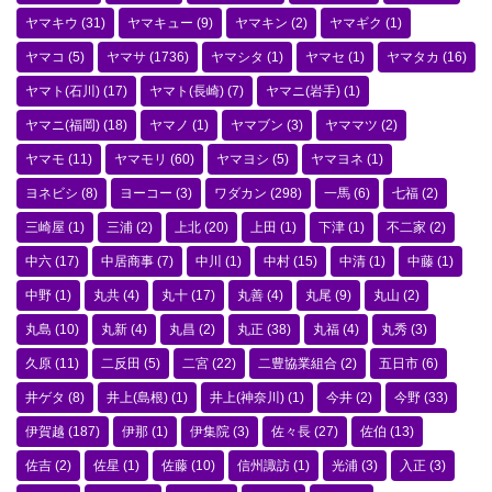
ヤマキウ
(31)
ヤマキュー
(9)
ヤマキン
(2)
ヤマギク
(1)
ヤマコ
(5)
ヤマサ
(1736)
ヤマシタ
(1)
ヤマセ
(1)
ヤマタカ
(16)
ヤマト(石川)
(17)
ヤマト(長崎)
(7)
ヤマニ(岩手)
(1)
ヤマニ(福岡)
(18)
ヤマノ
(1)
ヤマブン
(3)
ヤママツ
(2)
ヤマモ
(11)
ヤマモリ
(60)
ヤマヨシ
(5)
ヤマヨネ
(1)
ヨネビシ
(8)
ヨーコー
(3)
ワダカン
(298)
一馬
(6)
七福
(2)
三崎屋
(1)
三浦
(2)
上北
(20)
上田
(1)
下津
(1)
不二家
(2)
中六
(17)
中居商事
(7)
中川
(1)
中村
(15)
中清
(1)
中藤
(1)
中野
(1)
丸共
(4)
丸十
(17)
丸善
(4)
丸尾
(9)
丸山
(2)
丸島
(10)
丸新
(4)
丸昌
(2)
丸正
(38)
丸福
(4)
丸秀
(3)
久原
(11)
二反田
(5)
二宮
(22)
二豊協業組合
(2)
五日市
(6)
井ゲタ
(8)
井上(島根)
(1)
井上(神奈川)
(1)
今井
(2)
今野
(33)
伊賀越
(187)
伊那
(1)
伊集院
(3)
佐々長
(27)
佐伯
(13)
佐吉
(2)
佐星
(1)
佐藤
(10)
信州諏訪
(1)
光浦
(3)
入正
(3)