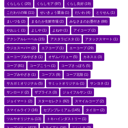
くらしらく
(20)
くらしモア
(97)
くらし良好
(19)
こだわりの味
(11)
せいきょう醤油
(1)
だいわ
(4)
とりせん
(1)
まいづる
(2)
まるたか生鮮市場
(2)
みなさまのお墨付き
(88)
やおふく
(1)
よしや
(1)
よねや
(1)
アイコープ
(2)
アクシアルレーベル
(15)
アスタラビスタ
(1)
アタックスマート
(1)
ウジエスーパー
(2)
エフコープ
(1)
エーコープ
(29)
エーコープみやざき
(1)
オザムバリュー
(5)
カネスエ
(3)
コープ
(81)
コープこうべ
(1)
コープさっぽろ
(5)
コープみやざき
(1)
コープス
(9)
コープ北陸
(1)
サカガミオリジナル
(5)
サミットオリジナル
(1)
サンヨネ
(1)
サンロード
(2)
ザプライス
(3)
ジョイフルサン
(1)
ジョイマート
(2)
スターセレクト
(92)
スマイルコープ
(2)
スマイルライフ
(16)
セブンプレミアム
(145)
タイヨー
(2)
ツルヤオリジナル
(13)
トキハインダストリー
(1)
トップバリュ
(413)
トライアル
(16)
ニシムタ
(3)