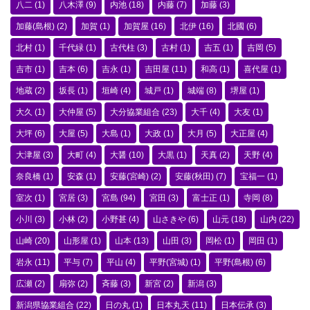
八二
(1)
八木澤
(9)
内池
(18)
内藤
(7)
加藤
(3)
加藤(島根)
(2)
加賀
(1)
加賀屋
(16)
北伊
(16)
北國
(6)
北村
(1)
千代緑
(1)
古代柱
(3)
古村
(1)
吉五
(1)
吉岡
(5)
吉市
(1)
吉本
(6)
吉永
(1)
吉田屋
(11)
和高
(1)
喜代屋
(1)
地蔵
(2)
坂長
(1)
垣崎
(4)
城戸
(1)
城端
(8)
堺屋
(1)
大久
(1)
大仲屋
(5)
大分協業組合
(23)
大千
(4)
大友
(1)
大坪
(6)
大屋
(5)
大島
(1)
大政
(1)
大月
(5)
大正屋
(4)
大津屋
(3)
大町
(4)
大醤
(10)
大黒
(1)
天真
(2)
天野
(4)
奈良橋
(1)
安森
(1)
安藤(宮崎)
(2)
安藤(秋田)
(7)
宝福一
(1)
室次
(1)
宮居
(3)
宮島
(94)
宮田
(3)
富士正
(1)
寺岡
(8)
小川
(3)
小林
(2)
小野甚
(4)
山さきや
(6)
山元
(18)
山内
(22)
山崎
(20)
山形屋
(1)
山本
(13)
山田
(3)
岡松
(1)
岡田
(1)
岩永
(11)
平与
(7)
平山
(4)
平野(宮城)
(1)
平野(島根)
(6)
広瀬
(2)
扇弥
(2)
斉藤
(3)
新宮
(2)
新潟
(3)
新潟県協業組合
(22)
日の丸
(1)
日本丸天
(11)
日本伝承
(3)