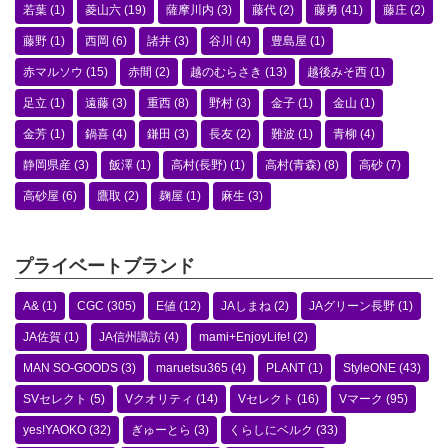
若葉
(1)
菱山六
(19)
薩摩川内
(3)
藤代
(2)
藤勇
(41)
藤庄
(2)
藤野
(1)
西岡
(6)
諸井
(3)
谷川
(4)
豊島屋
(1)
赤マルソウ
(15)
赤間
(2)
越のむらさき
(13)
越後みそ西
(1)
足立
(1)
遠藤
(3)
重西
(8)
野村
(3)
金子
(1)
金山
(1)
金芳
(1)
鍋喜
(4)
鎌田
(3)
長友
(2)
難波
(1)
青柳
(4)
静岡県産
(3)
飯澤
(1)
高村(長野)
(1)
高村(青森)
(8)
高砂
(7)
高砂屋
(6)
鷹取
(2)
麹屋
(1)
麻生
(3)
プライベートブランド
A&
(1)
CGC
(305)
E値
(12)
JAしまね
(2)
JAグリーン長野
(1)
JA佐賀
(1)
JA信州諏訪
(4)
mami+EnjoyLife!
(2)
MAN SO-GOODS
(3)
maruetsu365
(4)
PLANT
(1)
StyleONE
(43)
SVセレクト
(5)
Vクオリティ
(14)
Vセレクト
(16)
Vマーク
(95)
yes!YAOKO
(32)
ぎゅーとら
(3)
くらしにベルク
(33)