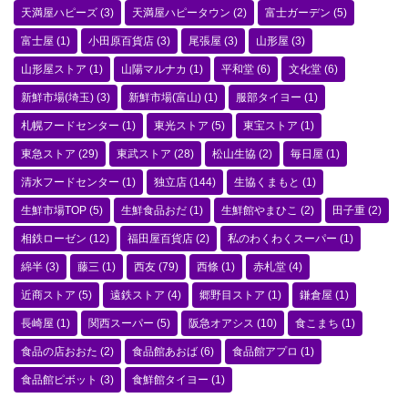
天満屋ハピーズ
(3)
天満屋ハピータウン
(2)
富士ガーデン
(5)
富士屋
(1)
小田原百貨店
(3)
尾張屋
(3)
山形屋
(3)
山形屋ストア
(1)
山陽マルナカ
(1)
平和堂
(6)
文化堂
(6)
新鮮市場(埼玉)
(3)
新鮮市場(富山)
(1)
服部タイヨー
(1)
札幌フードセンター
(1)
東光ストア
(5)
東宝ストア
(1)
東急ストア
(29)
東武ストア
(28)
松山生協
(2)
毎日屋
(1)
清水フードセンター
(1)
独立店
(144)
生協くまもと
(1)
生鮮市場TOP
(5)
生鮮食品おだ
(1)
生鮮館やまひこ
(2)
田子重
(2)
相鉄ローゼン
(12)
福田屋百貨店
(2)
私のわくわくスーパー
(1)
綿半
(3)
藤三
(1)
西友
(79)
西條
(1)
赤札堂
(4)
近商ストア
(5)
遠鉄ストア
(4)
郷野目ストア
(1)
鎌倉屋
(1)
長崎屋
(1)
関西スーパー
(5)
阪急オアシス
(10)
食こまち
(1)
食品の店おおた
(2)
食品館あおば
(6)
食品館アプロ
(1)
食品館ピボット
(3)
食鮮館タイヨー
(1)