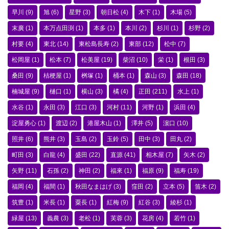
早川
(9)
旭
(6)
星野
(3)
朝日松
(4)
木下
(1)
木場
(5)
末廣
(1)
本万点田渕
(1)
本多
(1)
本川
(2)
杉川
(1)
杉野
(2)
村要
(4)
東北
(14)
東松島長寿
(2)
東部
(12)
松中
(7)
松岡屋
(1)
松本
(7)
松美屋
(19)
柴沼
(10)
栄
(1)
根田
(3)
桑田
(9)
桔梗屋
(1)
桝塚
(1)
桶本
(1)
森山
(3)
森田
(18)
楠城屋
(9)
樋口
(1)
横山
(3)
橘
(4)
正田
(211)
水上
(1)
水谷
(1)
永田
(3)
江口
(3)
河村
(11)
河野
(1)
浜田
(4)
淀屋勇心
(1)
渡辺
(2)
港屋木山
(1)
澤井
(5)
濵口
(10)
照井
(6)
熊井
(3)
玉島
(2)
玉鈴
(5)
田中
(3)
田丸
(2)
町田
(3)
白龍
(4)
盛田
(22)
直源
(41)
相木屋
(7)
矢木
(2)
矢野
(11)
石孫
(2)
神田
(2)
福來
(1)
福原
(9)
福寿
(19)
福岡
(4)
福間
(1)
秋田なまはげ
(3)
窪田
(2)
立本
(5)
笛木
(2)
筑豊
(1)
米長
(1)
粟長
(1)
紅梅
(9)
紅谷
(3)
綾杉
(1)
緑屋
(13)
義農
(3)
老松
(1)
芙蓉
(3)
花房
(4)
若竹
(1)