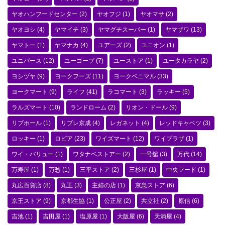
ヤオハンフードセンター
(2)
ヤオフジ
(1)
ヤオマサ
(2)
ヤオヨシ
(4)
ヤマイチ
(3)
ヤマグチスーパー
(1)
ヤマザワ
(13)
ヤマトー
(1)
ヤマナカ
(4)
ユアーズ
(2)
ユニオン
(1)
ユニバース
(12)
ユーコープ
(7)
ユーストア
(1)
ユータカラヤ
(2)
ヨシヅヤ
(9)
ヨークフーズ
(11)
ヨークベニマル
(33)
ヨークマート
(9)
ライフ
(41)
ラコマート
(3)
ラッキー
(5)
ラルズマート
(10)
ランドローム
(2)
リオン・ドール
(9)
リブホール
(1)
リブレ京成
(4)
レガネット
(4)
レッドキャベツ
(3)
ロッキー
(1)
ロピア
(23)
ワイズマート
(12)
ワイプラザ
(1)
ワイ・バリュー
(1)
ワタナベストアー
(2)
一号舘
(3)
万代
(14)
万寿屋
(1)
万惣
(1)
三平ストア
(2)
三杉屋
(1)
中央フード
(1)
丸広百貨店
(8)
丸正
(3)
主婦の店
(1)
京急ストア
(6)
京王ストア
(9)
京都生協
(1)
公正屋
(2)
共立社
(2)
原信
(6)
吉池
(1)
吉田屋
(1)
塩原屋
(1)
大阪屋
(6)
天満屋
(4)