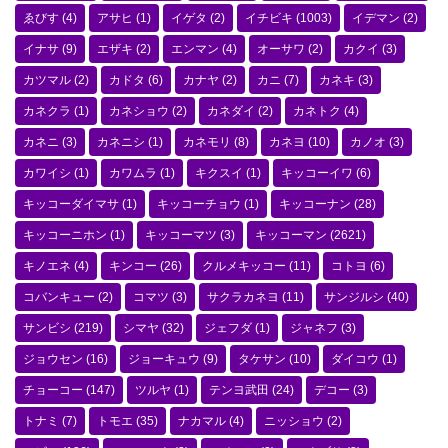
ゑびす
(4)
アサヒ
(1)
イゲタ
(2)
イチビキ
(1003)
イデマン
(2)
イナサ
(9)
エザキ
(2)
エンマン
(4)
オーサワ
(2)
カクイ
(3)
カツマル
(2)
カドタ
(6)
カナヤ
(2)
カニ
(7)
カネキ
(3)
カネクラ
(1)
カネショウ
(2)
カネダイ
(2)
カネトク
(4)
カネニ
(3)
カネニシ
(1)
カネモリ
(8)
カネヨ
(10)
カノオ
(3)
カワイシ
(1)
カワムラ
(1)
キクスイ
(1)
キッコーイワ
(6)
キッコーダイマサ
(1)
キッコーチョウ
(1)
キッコーナン
(28)
キッコーニホン
(1)
キッコーマツ
(3)
キッコーマン
(2621)
キノエネ
(4)
キンコー
(26)
クルメキッコー
(11)
コトヨ
(6)
コバンキュー
(2)
コマツ
(3)
サクラカネヨ
(11)
サンジルシ
(40)
サンビシ
(219)
シマヤ
(32)
ジェフダ
(1)
ジャネフ
(3)
ジョウセン
(16)
ジョーキュウ
(9)
タケサン
(10)
ダイコウ
(1)
チョーコー
(147)
ツルヤ
(1)
テンヨ武田
(24)
デコー
(3)
トナミ
(7)
トモエ
(35)
ナカマル
(4)
ニッショウ
(2)