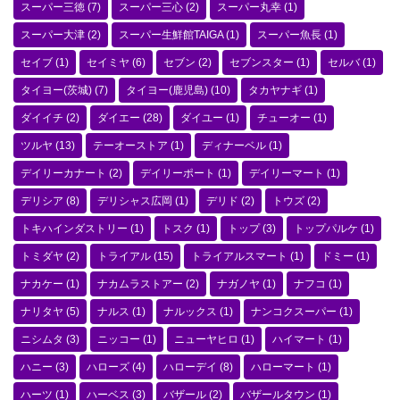
スーパー三徳
(7)
スーパー三心
(2)
スーパー丸幸
(1)
スーパー大津
(2)
スーパー生鮮館TAIGA
(1)
スーパー魚長
(1)
セイブ
(1)
セイミヤ
(6)
セブン
(2)
セブンスター
(1)
セルバ
(1)
タイヨー(茨城)
(7)
タイヨー(鹿児島)
(10)
タカヤナギ
(1)
ダイイチ
(2)
ダイエー
(28)
ダイユー
(1)
チューオー
(1)
ツルヤ
(13)
テーオーストア
(1)
ディナーベル
(1)
デイリーカナート
(2)
デイリーポート
(1)
デイリーマート
(1)
デリシア
(8)
デリシャス広岡
(1)
デリド
(2)
トウズ
(2)
トキハインダストリー
(1)
トスク
(1)
トップ
(3)
トップパルケ
(1)
トミダヤ
(2)
トライアル
(15)
トライアルスマート
(1)
ドミー
(1)
ナカケー
(1)
ナカムラストアー
(2)
ナガノヤ
(1)
ナフコ
(1)
ナリタヤ
(5)
ナルス
(1)
ナルックス
(1)
ナンコクスーパー
(1)
ニシムタ
(3)
ニッコー
(1)
ニューヤヒロ
(1)
ハイマート
(1)
ハニー
(3)
ハローズ
(4)
ハローデイ
(8)
ハローマート
(1)
ハーツ
(1)
ハーベス
(3)
バザール
(2)
バザールタウン
(1)