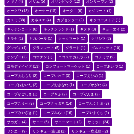
オギノ
(4)
オザム
(5)
オリンピック
(12)
オンリーワン
(2)
オークワ
(13)
オーケー
(15)
オータニ
(6)
カジマート
(1)
カスミ
(38)
カネスエ
(4)
カブセンター
(2)
キクコーストア
(1)
キッチンコート
(6)
キッチンランド
(1)
キヌヤ
(3)
キョーエイ
(2)
キラヤ
(1)
ギガパール
(1)
クックマート
(1)
クリシマ
(2)
グッディ
(1)
グランマート
(5)
グラード
(1)
グルメシティ
(10)
ケンゾー
(2)
コウナン
(1)
ココスナカムラ
(2)
コノミヤ
(9)
コモディイイダ
(13)
コンフォートマーケット
(1)
コープあいづ
(1)
コープあおもり
(2)
コープいわて
(3)
コープえひめ
(1)
コープおおいた
(2)
コープおきなわ
(1)
コープかがわ
(4)
コープかごしま
(1)
コープぎふ
(2)
コープぐんま
(2)
コープこうべ
(9)
コープさっぽろ
(14)
コープふくしま
(3)
コープみやざき
(1)
コープみらい
(16)
コープやまぐち
(2)
サカガミ
(4)
サニー
(5)
サニーマート
(2)
サミット
(24)
サンエー
(9)
サンキュー(富山)
(2)
サンキュー(鹿児島)
(2)