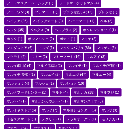
フードマスターベーシック
(1)
フードマーケットマム
(4)
フードワン
(3)
プチマート
(1)
プラッセだいわ
(2)
プレッセ
(1)
ベイシア
(26)
ベイシアマート
(3)
ベニーマート
(1)
ベル
(2)
ベルク
(35)
ベルクス
(9)
ベルプラス
(2)
ホクレンショップ
(1)
ホック
(1)
ボンマルシェ
(2)
ポテト
(1)
マイヤ
(2)
マエダストア
(6)
マスダ
(1)
マックスバリュ
(86)
マツゲン
(6)
マツモト
(2)
マミー
(2)
マミーマート
(16)
マルアイ
(3)
マルイ(岡山)
(4)
マルイ(新潟)
(2)
マルイチ
(1)
マルイチ(宮崎)
(1)
マルイチ(愛知)
(1)
マルエイ
(2)
マルエツ
(47)
マルエー
(4)
マルキョウ
(4)
マルシェ
(1)
マルショク
(10)
マルタフードセンター
(1)
マルト
(4)
マルナカ
(18)
マルフジ
(1)
マルヘイ
(1)
マルホンカウボーイ
(1)
マルマンストア
(3)
マルミヤストア
(6)
マルヤ
(7)
マルヨシセンター
(5)
マルワ
(3)
ミセススマート
(1)
メグリア
(1)
メッサオークワ
(1)
モリナガ
(1)
ヤオコー
(54)
ヤオスズ
(1)
ヤオハン
(1)