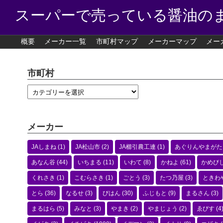
スーパーで売っている醤油の
概要
メーカー一覧
市町村マップ
メーカーマップ
メー
市町村
メーカー
JAしまね
(1)
JA松山市
(2)
JA櫛引農工連
(1)
あぐりんやまがた
あなん谷
(44)
いちまる
(11)
いわて
(8)
かねよ
(61)
かめび
くれさき
(1)
こむらさき
(1)
ごとう
(3)
たつ乃屋
(3)
ときわ
とら
(36)
なるせ
(3)
びはん
(30)
ふじもと
(9)
まるさん
(3)
まるはら
(5)
みなと
(3)
やまき
(2)
やまじょう
(2)
ゑびす
(4