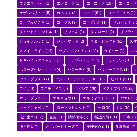
ウジエスーパー
(2)
エフコープ
(1)
エーコープ
(29)
エーコープ
オザムバリュー
(5)
カネスエ
(3)
コープ
(81)
コープこうべ
(1)
コープみやざき
(1)
コープス
(9)
コープ北陸
(1)
サカガミオリ
サミットオリジナル
(1)
サンヨネ
(1)
サンロード
(2)
ザプライ
ジョイフルサン
(1)
ジョイマート
(2)
スターセレクト
(92)
スマ
スマイルライフ
(16)
セブンプレミアム
(145)
タイヨー
(2)
ツ
トキハインダストリー
(1)
トップバリュ
(412)
トライアル
(16)
ハローズセレクション
(4)
ハローデイ
(8)
バリュープラス
(1)
バロープラス
(17)
パントリーアンドラッキー
(5)
ヒバリヤ
(1)
フジ
(19)
フジチョイス
(9)
ベイシア
(29)
ベストプライス
(5)
マミープラス
(6)
マルキョウ
(1)
マルミヤストア
(1)
ヤマザワ
(
レッドキャベツ
(1)
ローソンセレクト
(1)
三徳
(5)
丸広
(5)
信州生まれ
(7)
全農
(1)
情熱価格
(1)
断然お得
(31)
日本リ
神戸物産
(1)
綿半パートナーズ
(1)
美味安心
(51)
選味鮮価
(2)