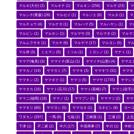
マルキ(大分)
(2)
マルキチ
(1)
マルキン
(256)
マルサ
(23)
マ
マルシチ(青森)
(28)
マルセイ
(1)
マルソエ
(6)
マルタ
(1)
マ
マルチョウ
(4)
マルナガ
(1)
マルハマ
(5)
マルハヤシ
(1)
マ
マルビシ
(1)
マルホン
(1)
マルマサ
(3)
マルマタ
(2)
マルマ
マルムラサキ
(1)
マルヤ
(6)
マルヤマ
(17)
マルヨシ
(5)
マ
マル井
(3)
ミエマン
(5)
ミツル
(1)
ミヨシノ
(1)
ヤナト
(1)
ヤマア(奄美)
(3)
ヤマイチ(富山)
(1)
ヤマイチ(山形)
(4)
ヤマエ
(
ヤマカノ
(14)
ヤマガミ
(7)
ヤマキ
(3)
ヤマキウ
(31)
ヤマキ
ヤマキン
(2)
ヤマギク
(1)
ヤマコ
(5)
ヤマサ
(1735)
ヤマシ
ヤマタカ
(16)
ヤマト(石川)
(17)
ヤマト(長崎)
(7)
ヤマニ(岩手)
ヤマニ(福岡)
(18)
ヤマノ
(1)
ヤマブン
(3)
ヤママツ
(2)
ヤマ
ヤマモリ
(60)
ヤマヨシ
(5)
ヤマヨネ
(1)
ヨネビシ
(8)
ヨー
ワダカン
(297)
一馬
(6)
七福
(2)
三崎屋
(1)
三浦
(2)
上北
下津
(1)
不二家
(2)
中六
(17)
中居商事
(7)
中川
(1)
中村
(