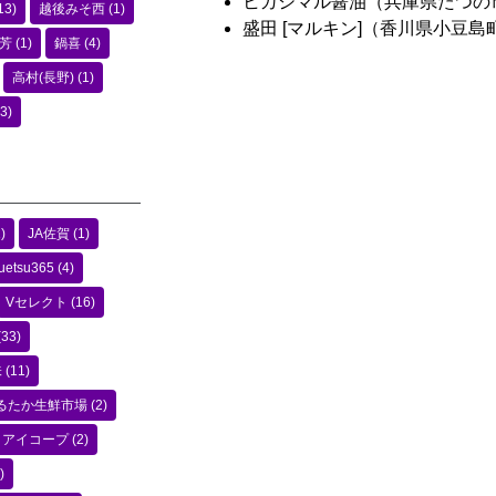
ヒガシマル醤油（兵庫県たつの
13)
越後みそ西
(1)
盛田 [マルキン]（香川県小豆島
芳
(1)
鍋喜
(4)
高村(長野)
(1)
3)
)
JA佐賀
(1)
uetsu365
(4)
Vセレクト
(16)
(33)
味
(11)
るたか生鮮市場
(2)
アイコープ
(2)
)