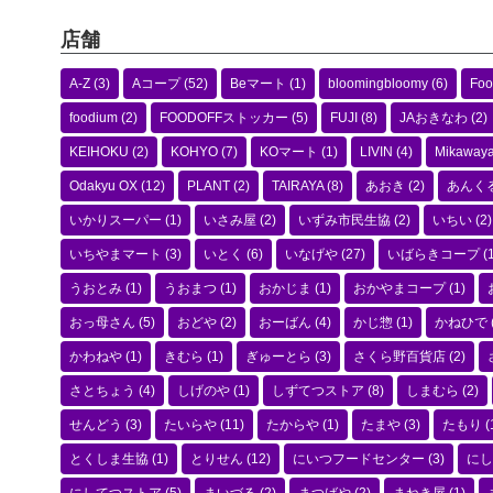
店舗
A-Z
(3)
Aコープ
(52)
Beマート
(1)
bloomingbloomy
(6)
Foo
foodium
(2)
FOODOFFストッカー
(5)
FUJI
(8)
JAおきなわ
(2)
KEIHOKU
(2)
KOHYO
(7)
KOマート
(1)
LIVIN
(4)
Mikaway
Odakyu OX
(12)
PLANT
(2)
TAIRAYA
(8)
あおき
(2)
あんく
いかりスーパー
(1)
いさみ屋
(2)
いずみ市民生協
(2)
いちい
(2)
いちやまマート
(3)
いとく
(6)
いなげや
(27)
いばらきコープ
(1
うおとみ
(1)
うおまつ
(1)
おかじま
(1)
おかやまコープ
(1)
おっ母さん
(5)
おどや
(2)
おーばん
(4)
かじ惣
(1)
かねひで
かわねや
(1)
きむら
(1)
ぎゅーとら
(3)
さくら野百貨店
(2)
さとちょう
(4)
しげのや
(1)
しずてつストア
(8)
しまむら
(2)
せんどう
(3)
たいらや
(11)
たからや
(1)
たまや
(3)
たもり
(
とくしま生協
(1)
とりせん
(12)
にいつフードセンター
(3)
にし