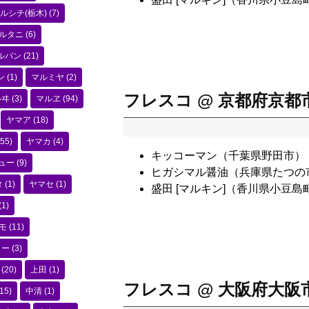
ルシチ(栃木)
(7)
ルタニ
(6)
ルバン
(21)
ン
(1)
マルミヤ
(2)
フレスコ @ 京都府京都
ルヰ
(3)
マルヱ
(94)
ヤマア
(18)
55)
ヤマカ
(4)
キッコーマン（千葉県野田市）
ュー
(9)
ヒガシマル醤油（兵庫県たつの
タ
(1)
ヤマセ
(1)
盛田 [マルキン]（香川県小豆島
(1)
モ
(11)
コー
(3)
(20)
上田
(1)
フレスコ @ 大阪府大阪
15)
中清
(1)