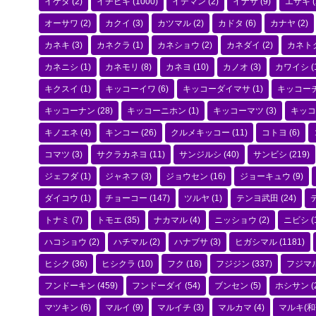
イゲタ
(2)
イチビキ
(1000)
イデマン
(2)
イナサ
(9)
エザキ
(
オーサワ
(2)
カクイ
(3)
カツマル
(2)
カドタ
(6)
カナヤ
(2)
カネキ
(3)
カネクラ
(1)
カネショウ
(2)
カネダイ
(2)
カネト
カネニシ
(1)
カネモリ
(8)
カネヨ
(10)
カノオ
(3)
カワイシ
(
キクスイ
(1)
キッコーイワ
(6)
キッコーダイマサ
(1)
キッコー
キッコーナン
(28)
キッコーニホン
(1)
キッコーマツ
(3)
キッコ
キノエネ
(4)
キンコー
(26)
クルメキッコー
(11)
コトヨ
(6)
コマツ
(3)
サクラカネヨ
(11)
サンジルシ
(40)
サンビシ
(219)
ジェフダ
(1)
ジャネフ
(3)
ジョウセン
(16)
ジョーキュウ
(9)
ダイコウ
(1)
チョーコー
(147)
ツルヤ
(1)
テンヨ武田
(24)
トナミ
(7)
トモエ
(35)
ナカマル
(4)
ニッショウ
(2)
ニビシ
(
ハコショウ
(2)
ハチマル
(2)
ハナブサ
(3)
ヒガシマル
(1181)
ヒシク
(36)
ヒシクラ
(10)
フク
(16)
フジジン
(337)
フジマ
フンドーキン
(459)
フンドーダイ
(54)
ブンセン
(5)
ホシサン
(
マツキン
(6)
マルイ
(9)
マルイチ
(3)
マルカマ
(4)
マルキ(和