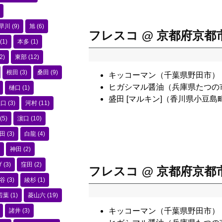
早川
(9)
旭
(6)
フレスコ @ 京都府京都
(1)
本多
(1)
2)
東部
(12)
根田
(3)
桑田
(9)
キッコーマン（千葉県野田市）
ヒガシマル醤油（兵庫県たつの
樋口
(1)
盛田 [マルキン]（香川県小豆島
江口
(3)
河村
(11)
(5)
濵口
(10)
田
(3)
白龍
(4)
神田
(2)
げ
(3)
窪田
(2)
フレスコ @ 京都府京都
谷
(3)
綾杉
(1)
若葉
(1)
菱山六
(19)
キッコーマン（千葉県野田市）
諸井
(3)