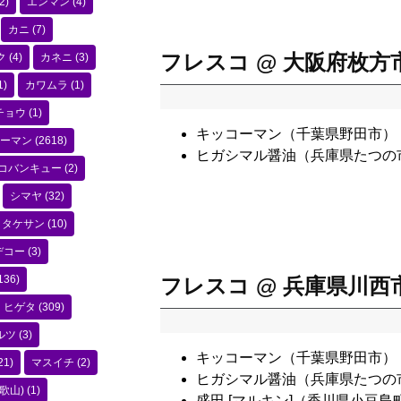
2)
エンマン
(4)
カニ
(7)
フレスコ @ 大阪府枚方
ク
(4)
カネニ
(3)
1)
カワムラ
(1)
チョウ
(1)
キッコーマン（千葉県野田市）
ーマン
(2618)
ヒガシマル醤油（兵庫県たつの
コバンキュー
(2)
シマヤ
(32)
タケサン
(10)
デコー
(3)
136)
フレスコ @ 兵庫県川西
ヒゲタ
(309)
ルツ
(3)
キッコーマン（千葉県野田市）
21)
マスイチ
(2)
ヒガシマル醤油（兵庫県たつの
歌山)
(1)
盛田 [マルキン]（香川県小豆島