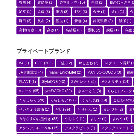
谷川
(4)
豊島屋
(1)
赤マルソウ
(15)
赤間
(2)
越のむらさき
(
足立
(1)
遠藤
(3)
重西
(8)
野村
(3)
金子
(1)
金山
(1)
金
鎌田
(3)
長友
(2)
難波
(1)
青柳
(4)
静岡県産
(3)
飯澤
(1)
高村(青森)
(8)
高砂
(7)
高砂屋
(6)
鷹取
(2)
麹屋
(1)
麻生
(
プライベートブランド
A&
(1)
CGC
(303)
E値
(12)
JAしまね
(2)
JAグリーン長野
(1
JA信州諏訪
(4)
mami+EnjoyLife!
(2)
MAN SO-GOODS
(3)
mar
PLANT
(1)
StyleONE
(43)
SVセレクト
(5)
Vクオリティ
(14)
Vマーク
(95)
yes!YAOKO
(32)
ぎゅーとら
(3)
くらしにベルク
くらしらく
(20)
くらしモア
(97)
くらし良好
(19)
こだわりの
せいきょう醤油
(1)
だいわ
(4)
とりせん
(1)
まいづる
(2)
ま
みなさまのお墨付き
(88)
やおふく
(1)
よしや
(1)
よねや
(1)
アクシアルレーベル
(15)
アスタラビスタ
(1)
アタックスマート
(1