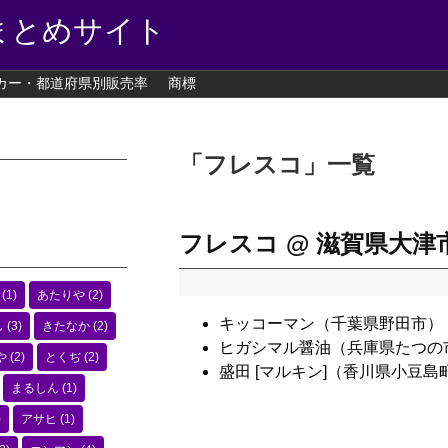
まとめサイト
カー・都道府県別販売率
商標
「
フレスコ
」
一覧
フレスコ @ 滋賀県大津
(1)
あたりや
(2)
キッコーマン（千葉県野田市）
し
(3)
きたなか
(2)
ヒガシマル醤油（兵庫県たつの
や
(2)
とくぢ
(2)
盛田 [マルキン]（香川県小豆島
まるしん
(1)
)
アサヒ
(1)