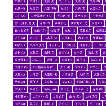
中藤
(1)
中野
(1)
丸共
(4)
丸十
(17)
丸善
(4)
丸尾
(9)
丸新
(4)
丸昌
(2)
丸正
(38)
丸福
(4)
丸秀
(3)
久原
(11)
二宮
(22)
二豊協業組合
(2)
五日市
(6)
井ゲタ
(8)
井上(島根)
井上(神奈川)
(1)
今井
(2)
今野
(33)
伊賀越
(187)
伊那
(1)
佐々長
(27)
佐伯
(13)
佐吉
(2)
佐星
(1)
佐藤
(10)
信州諏
入正
(3)
八二
(1)
八木澤
(9)
内池
(18)
内藤
(7)
加藤
(3)
加賀
(1)
加賀屋
(16)
北伊
(16)
北國
(6)
北村
(1)
千代緑
(1
古村
(1)
吉五
(1)
吉岡
(5)
吉市
(1)
吉本
(6)
吉永
(1)
吉
喜代屋
(1)
地蔵
(2)
坂長
(1)
垣崎
(4)
城戸
(1)
城端
(8)
大仲屋
(5)
大分協業組合
(23)
大千
(4)
大友
(1)
大坪
(6)
大政
(1)
大月
(5)
大正屋
(4)
大津屋
(3)
大町
(4)
大醤
(10)
天真
(2)
天野
(4)
奈良橋
(1)
安森
(1)
安藤(宮崎)
(2)
安藤(
室次
(1)
宮居
(3)
宮島
(94)
宮田
(3)
富士正
(1)
寺岡
(8)
小野甚
(4)
山さきや
(6)
山元
(18)
山内
(22)
山崎
(20)
山
山田
(3)
岡松
(1)
岡田
(1)
岩永
(11)
平与
(7)
平山
(4)