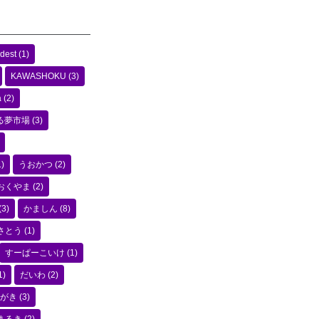
dest
(1)
KAWASHOKU
(3)
a
(2)
る夢市場
(3)
)
うおかつ
(2)
おくやま
(2)
(3)
かましん
(8)
さとう
(1)
すーぱーこいけ
(1)
1)
だいわ
(2)
がき
(3)