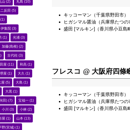
丸山
(2)
丸島
(10)
二反田
(5)
キッコーマン（千葉県野田市）
(1)
ヒガシマル醤油（兵庫県たつの
伊集院
(3)
盛田 [マルキン]（香川県小豆島
訪
(1)
光浦
(3)
加藤(島根)
(2)
)
古代柱
(3)
田屋
(11)
和高
(1)
フレスコ @ 大阪府四條
堺屋
(1)
大久
(1)
大屋
(5)
大島
(1)
大黒
(1)
キッコーマン（千葉県野田市）
秋田)
(7)
宝福一
(1)
ヒガシマル醤油（兵庫県たつの
盛田 [マルキン]（香川県小豆島
小川
(3)
小林
(2)
形屋
(1)
山本
(13)
平野(宮城)
(1)