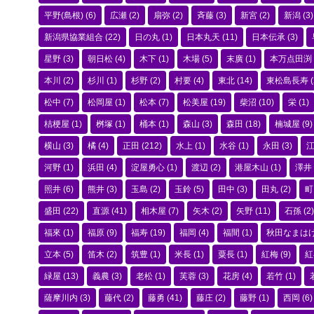
平野(島根)
(6)
広瀬
(2)
扇弥
(2)
斉藤
(3)
新宮
(2)
新潟
(3)
新潟県協業組合
(22)
日の丸
(1)
日本丸天
(11)
日本伝承
(3)
星野
(3)
朝日松
(4)
木下
(1)
木場
(5)
末廣
(1)
本万点田渕
本川
(2)
杉川
(1)
杉野
(2)
村要
(4)
東北
(14)
東松島長寿
(
松中
(7)
松岡屋
(1)
松本
(7)
松美屋
(19)
柴沼
(10)
栄
(1)
桔梗屋
(1)
桝塚
(1)
桶本
(1)
森山
(3)
森田
(18)
楠城屋
(9)
横山
(3)
橘
(4)
正田
(212)
水上
(1)
水谷
(1)
永田
(3)
河野
(1)
浜田
(4)
淀屋勇心
(1)
渡辺
(2)
港屋木山
(1)
澤井
照井
(6)
熊井
(3)
玉島
(2)
玉鈴
(5)
田中
(3)
田丸
(2)
町
盛田
(22)
直源
(41)
相木屋
(7)
矢木
(2)
矢野
(11)
石孫
(2)
福來
(1)
福原
(9)
福寿
(19)
福岡
(4)
福間
(1)
秋田なまは
立本
(5)
笛木
(2)
筑豊
(1)
米長
(1)
粟長
(1)
紅梅
(9)
紅
緑屋
(13)
義農
(3)
老松
(1)
芙蓉
(3)
花房
(4)
若竹
(1)
薩摩川内
(3)
藤代
(2)
藤勇
(41)
藤庄
(2)
藤野
(1)
西岡
(6)