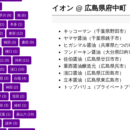
イオン @ 広島県府中町
早川
(9)
旭
(6)
(1)
本多
(1)
キッコーマン（千葉県野田市）
2)
東部
(12)
ヤマサ醤油（千葉県銚子市）
根田
(3)
桑田
(9)
ヒガシマル醤油（兵庫県たつの
樋口
(1)
フンドーキン醤油（大分県臼杵
佐伯醤油（広島県廿日市市）
江口
(3)
河村
(11)
重西醤油醸造元（広島県呉市）
(5)
濵口
(10)
濵口醤油（広島県江田島市）
田
(3)
白龍
(4)
立本醤油（広島県東広島市）
トップバリュ（プライベートブ
神田
(2)
げ
(3)
窪田
(2)
谷
(3)
綾杉
(1)
若葉
(1)
菱山六
(19)
諸井
(3)