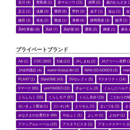
谷川
(4)
豊島屋
(1)
赤マルソウ
(15)
赤間
(2)
越のむらさき
(
足立
(1)
遠藤
(3)
重西
(8)
野村
(3)
金子
(1)
金山
(1)
金
鎌田
(3)
長友
(2)
難波
(1)
青柳
(4)
静岡県産
(3)
飯澤
(1)
高村(青森)
(8)
高砂
(7)
高砂屋
(6)
鷹取
(2)
麹屋
(1)
麻生
(
プライベートブランド
A&
(1)
CGC
(303)
E値
(12)
JAしまね
(2)
JAグリーン長野
(1
JA信州諏訪
(4)
mami+EnjoyLife!
(2)
MAN SO-GOODS
(3)
mar
PLANT
(1)
StyleONE
(43)
SVセレクト
(5)
Vクオリティ
(14)
Vマーク
(95)
yes!YAOKO
(32)
ぎゅーとら
(3)
くらしにベルク
くらしらく
(20)
くらしモア
(97)
くらし良好
(19)
こだわりの
せいきょう醤油
(1)
だいわ
(4)
とりせん
(1)
まいづる
(2)
ま
みなさまのお墨付き
(88)
やおふく
(1)
よしや
(1)
よねや
(1)
アクシアルレーベル
(15)
アスタラビスタ
(1)
アタックスマート
(1