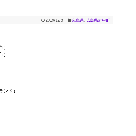
2019/12/8
広島県
,
広島県府中町
市）
市）
ランド）