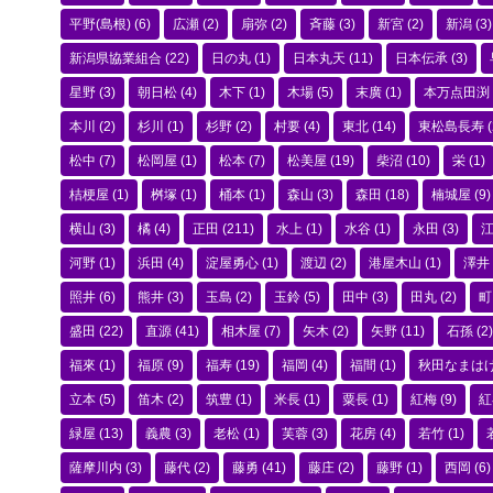
平野(島根)
(6)
広瀬
(2)
扇弥
(2)
斉藤
(3)
新宮
(2)
新潟
(3)
新潟県協業組合
(22)
日の丸
(1)
日本丸天
(11)
日本伝承
(3)
星野
(3)
朝日松
(4)
木下
(1)
木場
(5)
末廣
(1)
本万点田渕
本川
(2)
杉川
(1)
杉野
(2)
村要
(4)
東北
(14)
東松島長寿
(
松中
(7)
松岡屋
(1)
松本
(7)
松美屋
(19)
柴沼
(10)
栄
(1)
桔梗屋
(1)
桝塚
(1)
桶本
(1)
森山
(3)
森田
(18)
楠城屋
(9)
横山
(3)
橘
(4)
正田
(211)
水上
(1)
水谷
(1)
永田
(3)
河野
(1)
浜田
(4)
淀屋勇心
(1)
渡辺
(2)
港屋木山
(1)
澤井
照井
(6)
熊井
(3)
玉島
(2)
玉鈴
(5)
田中
(3)
田丸
(2)
町
盛田
(22)
直源
(41)
相木屋
(7)
矢木
(2)
矢野
(11)
石孫
(2)
福來
(1)
福原
(9)
福寿
(19)
福岡
(4)
福間
(1)
秋田なまは
立本
(5)
笛木
(2)
筑豊
(1)
米長
(1)
粟長
(1)
紅梅
(9)
紅
緑屋
(13)
義農
(3)
老松
(1)
芙蓉
(3)
花房
(4)
若竹
(1)
薩摩川内
(3)
藤代
(2)
藤勇
(41)
藤庄
(2)
藤野
(1)
西岡
(6)