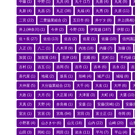
中藤
(1)
中野
(1)
丸共
(4)
丸十
(17)
丸善
(4)
丸尾
(9)
丸新
(4)
丸昌
(2)
丸正
(38)
丸福
(4)
丸秀
(3)
久原
(11)
二宮
(22)
二豊協業組合
(2)
五日市
(6)
井ゲタ
(8)
井上(島根)
井上(神奈川)
(1)
今井
(2)
今野
(33)
伊賀越
(187)
伊那
(1)
佐々長
(27)
佐伯
(13)
佐吉
(2)
佐星
(1)
佐藤
(10)
信州諏
入正
(3)
八二
(1)
八木澤
(9)
内池
(18)
内藤
(7)
加藤
(3)
加賀
(1)
加賀屋
(16)
北伊
(16)
北國
(6)
北村
(1)
千代緑
(1
古村
(1)
吉五
(1)
吉岡
(5)
吉市
(1)
吉本
(6)
吉永
(1)
吉
喜代屋
(1)
地蔵
(2)
坂長
(1)
垣崎
(4)
城戸
(1)
城端
(8)
大仲屋
(5)
大分協業組合
(23)
大千
(4)
大友
(1)
大坪
(6)
大政
(1)
大月
(5)
大正屋
(4)
大津屋
(3)
大町
(4)
大醤
(10)
天真
(2)
天野
(4)
奈良橋
(1)
安森
(1)
安藤(宮崎)
(2)
安藤(
室次
(1)
宮居
(3)
宮島
(94)
宮田
(3)
富士正
(1)
寺岡
(8)
小野甚
(4)
山さきや
(6)
山元
(18)
山内
(22)
山崎
(20)
山
山田
(3)
岡松
(1)
岡田
(1)
岩永
(11)
平与
(7)
平山
(4)