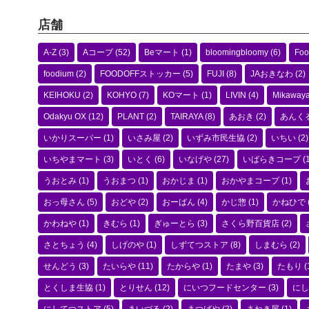
店舗
A-Z
(3)
Aコープ
(52)
Beマート
(1)
bloomingbloomy
(6)
Foo
foodium
(2)
FOODOFFストッカー
(5)
FUJI
(8)
JAおきなわ
(2)
KEIHOKU
(2)
KOHYO
(7)
KOマート
(1)
LIVIN
(4)
Mikaway
Odakyu OX
(12)
PLANT
(2)
TAIRAYA
(8)
あおき
(2)
あんく
いかりスーパー
(1)
いさみ屋
(2)
いずみ市民生協
(2)
いちい
(2)
いちやまマート
(3)
いとく
(6)
いなげや
(27)
いばらきコープ
(1
うおとみ
(1)
うおまつ
(1)
おかじま
(1)
おかやまコープ
(1)
おっ母さん
(5)
おどや
(2)
おーばん
(4)
かじ惣
(1)
かねひで
かわねや
(1)
きむら
(1)
ぎゅーとら
(3)
さくら野百貨店
(2)
さとちょう
(4)
しげのや
(1)
しずてつストア
(8)
しまむら
(2)
せんどう
(3)
たいらや
(11)
たからや
(1)
たまや
(3)
たもり
(
とくしま生協
(1)
とりせん
(12)
にいつフードセンター
(3)
にし