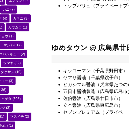
2)
エンマン
(4)
トップバリュ（プライベートブ
カニ
(7)
ク
(4)
カネニ
(3)
1)
カワムラ
(1)
チョウ
(1)
ーマン
(2617)
ゆめタウン @ 広島県廿
コバンキュー
(2)
シマヤ
(32)
キッコーマン（千葉県野田市）
タケサン
(10)
ヤマサ醤油（千葉県銚子市）
デコー
(3)
ヒガシマル醤油（兵庫県たつの
136)
五日市醤油製造（広島県広島市
佐伯醤油（広島県廿日市市）
ヒゲタ
(308)
立本醤油（広島県東広島市）
ルツ
(3)
セブンプレミアム（プライベー
21)
マスイチ
(2)
歌山)
(1)