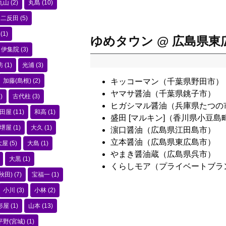
丸山
(2)
丸島
(10)
二反田
(5)
(1)
ゆめタウン @ 広島県東
伊集院
(3)
訪
(1)
光浦
(3)
加藤(島根)
(2)
キッコーマン（千葉県野田市）
ヤマサ醤油（千葉県銚子市）
)
古代柱
(3)
ヒガシマル醤油（兵庫県たつの
田屋
(11)
和高
(1)
盛田 [マルキン]（香川県小豆島
堺屋
(1)
大久
(1)
濵口醤油（広島県江田島市）
立本醤油（広島県東広島市）
大屋
(5)
大島
(1)
やまき醤油蔵（広島県呉市）
大黒
(1)
くらしモア（プライベートブラ
秋田)
(7)
宝福一
(1)
小川
(3)
小林
(2)
形屋
(1)
山本
(13)
平野(宮城)
(1)