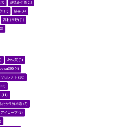
13)
越後みそ西
(1)
芳
(1)
鍋喜
(4)
高村(長野)
(1)
3)
)
JA佐賀
(1)
uetsu365
(4)
Vセレクト
(16)
(33)
味
(11)
るたか生鮮市場
(2)
アイコープ
(2)
)