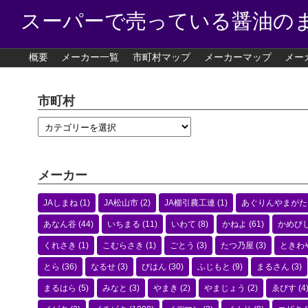
スーパーで売っている醤油の
概要
メーカー一覧
市町村マップ
メーカーマップ
メー
市町村
メーカー
JAしまね
(1)
JA松山市
(2)
JA櫛引農工連
(1)
あぐりんやまがた
あなん谷
(44)
いちまる
(11)
いわて
(8)
かねよ
(61)
かめび
くれさき
(1)
こむらさき
(1)
ごとう
(3)
たつ乃屋
(3)
ときわ
とら
(36)
なるせ
(3)
びはん
(30)
ふじもと
(9)
まるさん
(3)
まるはら
(5)
みなと
(3)
やまき
(2)
やまじょう
(2)
ゑびす
(4