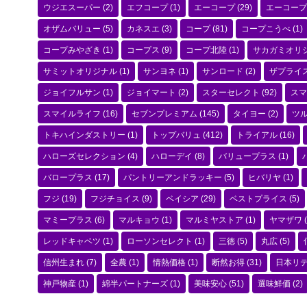
ウジエスーパー
(2)
エフコープ
(1)
エーコープ
(29)
エーコープ
オザムバリュー
(5)
カネスエ
(3)
コープ
(81)
コープこうべ
(1)
コープみやざき
(1)
コープス
(9)
コープ北陸
(1)
サカガミオリ
サミットオリジナル
(1)
サンヨネ
(1)
サンロード
(2)
ザプライ
ジョイフルサン
(1)
ジョイマート
(2)
スターセレクト
(92)
スマ
スマイルライフ
(16)
セブンプレミアム
(145)
タイヨー
(2)
ツ
トキハインダストリー
(1)
トップバリュ
(412)
トライアル
(16)
ハローズセレクション
(4)
ハローデイ
(8)
バリュープラス
(1)
バロープラス
(17)
パントリーアンドラッキー
(5)
ヒバリヤ
(1)
フジ
(19)
フジチョイス
(9)
ベイシア
(29)
ベストプライス
(5)
マミープラス
(6)
マルキョウ
(1)
マルミヤストア
(1)
ヤマザワ
(
レッドキャベツ
(1)
ローソンセレクト
(1)
三徳
(5)
丸広
(5)
信州生まれ
(7)
全農
(1)
情熱価格
(1)
断然お得
(31)
日本リ
神戸物産
(1)
綿半パートナーズ
(1)
美味安心
(51)
選味鮮価
(2)