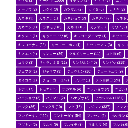
イゲタ
(2)
イチビキ
(1000)
イデマン
(2)
イナサ
(9)
エザキ
(
オーサワ
(2)
カクイ
(3)
カツマル
(2)
カドタ
(6)
カナヤ
(2)
カネキ
(3)
カネクラ
(1)
カネショウ
(2)
カネダイ
(2)
カネト
カネニシ
(1)
カネモリ
(8)
カネヨ
(10)
カノオ
(3)
カワイシ
(
キクスイ
(1)
キッコーイワ
(6)
キッコーダイマサ
(1)
キッコー
キッコーナン
(28)
キッコーニホン
(1)
キッコーマツ
(3)
キッコ
キノエネ
(4)
キンコー
(26)
クルメキッコー
(11)
コトヨ
(6)
コマツ
(3)
サクラカネヨ
(11)
サンジルシ
(40)
サンビシ
(219)
ジェフダ
(1)
ジャネフ
(3)
ジョウセン
(16)
ジョーキュウ
(9)
ダイコウ
(1)
チョーコー
(147)
ツルヤ
(1)
テンヨ武田
(24)
トナミ
(7)
トモエ
(35)
ナカマル
(4)
ニッショウ
(2)
ニビシ
(
ハコショウ
(2)
ハチマル
(2)
ハナブサ
(3)
ヒガシマル
(1181)
ヒシク
(36)
ヒシクラ
(10)
フク
(16)
フジジン
(337)
フジマ
フンドーキン
(459)
フンドーダイ
(54)
ブンセン
(5)
ホシサン
(
マツキン
(6)
マルイ
(9)
マルイチ
(3)
マルカマ
(4)
マルキ(和