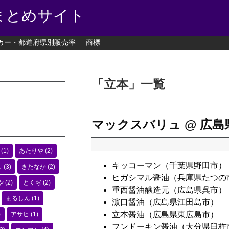
まとめサイト
カー・都道府県別販売率
商標
「
立本
」
一覧
マックスバリュ @ 広島
(1)
あたりや
(2)
キッコーマン（千葉県野田市）
し
(3)
きたなか
(2)
ヒガシマル醤油（兵庫県たつの
や
(2)
とくぢ
(2)
重西醤油醸造元（広島県呉市）
まるしん
(1)
濵口醤油（広島県江田島市）
立本醤油（広島県東広島市）
)
アサヒ
(1)
フンドーキン醤油（大分県臼杵