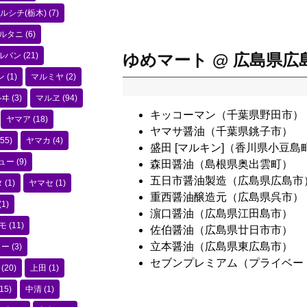
ルシチ(栃木)
(7)
ルタニ
(6)
ルバン
(21)
ゆめマート @ 広島県広
ン
(1)
マルミヤ
(2)
ルヰ
(3)
マルヱ
(94)
キッコーマン（千葉県野田市）
ヤマア
(18)
ヤマサ醤油（千葉県銚子市）
55)
ヤマカ
(4)
盛田 [マルキン]（香川県小豆島
ュー
(9)
森田醤油（島根県奥出雲町）
五日市醤油製造（広島県広島市
タ
(1)
ヤマセ
(1)
重西醤油醸造元（広島県呉市）
(1)
濵口醤油（広島県江田島市）
モ
(11)
佐伯醤油（広島県廿日市市）
立本醤油（広島県東広島市）
コー
(3)
セブンプレミアム（プライベー
(20)
上田
(1)
15)
中清
(1)