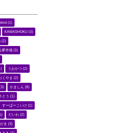
dest
(1)
KAWASHOKU
(3)
a
(2)
る夢市場
(3)
)
うおかつ
(2)
おくやま
(2)
(3)
かましん
(8)
さとう
(1)
すーぱーこいけ
(1)
1)
だいわ
(2)
がき
(3)