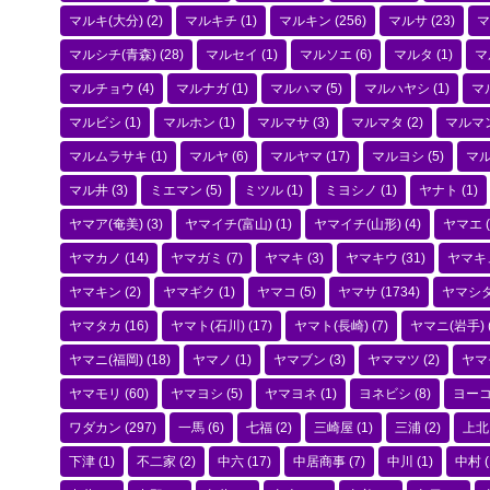
マルキ(大分)
(2)
マルキチ
(1)
マルキン
(256)
マルサ
(23)
マ
マルシチ(青森)
(28)
マルセイ
(1)
マルソエ
(6)
マルタ
(1)
マ
マルチョウ
(4)
マルナガ
(1)
マルハマ
(5)
マルハヤシ
(1)
マ
マルビシ
(1)
マルホン
(1)
マルマサ
(3)
マルマタ
(2)
マルマ
マルムラサキ
(1)
マルヤ
(6)
マルヤマ
(17)
マルヨシ
(5)
マ
マル井
(3)
ミエマン
(5)
ミツル
(1)
ミヨシノ
(1)
ヤナト
(1)
ヤマア(奄美)
(3)
ヤマイチ(富山)
(1)
ヤマイチ(山形)
(4)
ヤマエ
(
ヤマカノ
(14)
ヤマガミ
(7)
ヤマキ
(3)
ヤマキウ
(31)
ヤマキ
ヤマキン
(2)
ヤマギク
(1)
ヤマコ
(5)
ヤマサ
(1734)
ヤマシ
ヤマタカ
(16)
ヤマト(石川)
(17)
ヤマト(長崎)
(7)
ヤマニ(岩手)
ヤマニ(福岡)
(18)
ヤマノ
(1)
ヤマブン
(3)
ヤママツ
(2)
ヤマ
ヤマモリ
(60)
ヤマヨシ
(5)
ヤマヨネ
(1)
ヨネビシ
(8)
ヨー
ワダカン
(297)
一馬
(6)
七福
(2)
三崎屋
(1)
三浦
(2)
上北
下津
(1)
不二家
(2)
中六
(17)
中居商事
(7)
中川
(1)
中村
(