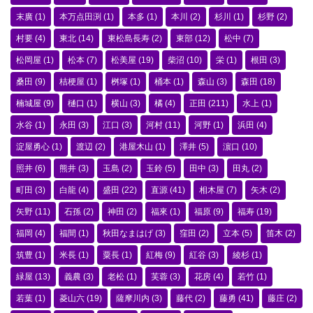
末廣
(1)
本万点田渕
(1)
本多
(1)
本川
(2)
杉川
(1)
杉野
(2)
村要
(4)
東北
(14)
東松島長寿
(2)
東部
(12)
松中
(7)
松岡屋
(1)
松本
(7)
松美屋
(19)
柴沼
(10)
栄
(1)
根田
(3)
桑田
(9)
桔梗屋
(1)
桝塚
(1)
桶本
(1)
森山
(3)
森田
(18)
楠城屋
(9)
樋口
(1)
横山
(3)
橘
(4)
正田
(211)
水上
(1)
水谷
(1)
永田
(3)
江口
(3)
河村
(11)
河野
(1)
浜田
(4)
淀屋勇心
(1)
渡辺
(2)
港屋木山
(1)
澤井
(5)
濵口
(10)
照井
(6)
熊井
(3)
玉島
(2)
玉鈴
(5)
田中
(3)
田丸
(2)
町田
(3)
白龍
(4)
盛田
(22)
直源
(41)
相木屋
(7)
矢木
(2)
矢野
(11)
石孫
(2)
神田
(2)
福來
(1)
福原
(9)
福寿
(19)
福岡
(4)
福間
(1)
秋田なまはげ
(3)
窪田
(2)
立本
(5)
笛木
(2)
筑豊
(1)
米長
(1)
粟長
(1)
紅梅
(9)
紅谷
(3)
綾杉
(1)
緑屋
(13)
義農
(3)
老松
(1)
芙蓉
(3)
花房
(4)
若竹
(1)
若葉
(1)
菱山六
(19)
薩摩川内
(3)
藤代
(2)
藤勇
(41)
藤庄
(2)