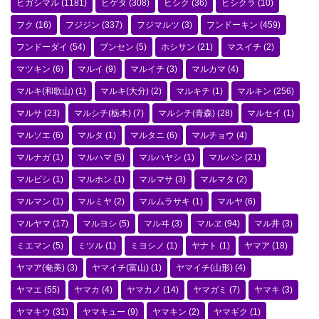
ヒガシマル
(1181)
ヒゲタ
(308)
ヒシク
(36)
ヒシクラ
(10)
フク
(16)
フジジン
(337)
フジマルツ
(3)
フンドーキン
(459)
フンドーダイ
(54)
ブンセン
(5)
ホシサン
(21)
マスイチ
(2)
マツキン
(6)
マルイ
(9)
マルイチ
(3)
マルカマ
(4)
マルキ(和歌山)
(1)
マルキ(大分)
(2)
マルキチ
(1)
マルキン
(256)
マルサ
(23)
マルシチ(栃木)
(7)
マルシチ(青森)
(28)
マルセイ
(1)
マルソエ
(6)
マルタ
(1)
マルタニ
(6)
マルチョウ
(4)
マルナガ
(1)
マルハマ
(5)
マルハヤシ
(1)
マルバン
(21)
マルビシ
(1)
マルホン
(1)
マルマサ
(3)
マルマタ
(2)
マルマン
(1)
マルミヤ
(2)
マルムラサキ
(1)
マルヤ
(6)
マルヤマ
(17)
マルヨシ
(5)
マルヰ
(3)
マルヱ
(94)
マル井
(3)
ミエマン
(5)
ミツル
(1)
ミヨシノ
(1)
ヤナト
(1)
ヤマア
(18)
ヤマア(奄美)
(3)
ヤマイチ(富山)
(1)
ヤマイチ(山形)
(4)
ヤマエ
(55)
ヤマカ
(4)
ヤマカノ
(14)
ヤマガミ
(7)
ヤマキ
(3)
ヤマキウ
(31)
ヤマキュー
(9)
ヤマキン
(2)
ヤマギク
(1)