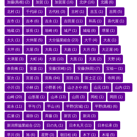
加藤(島根)
(2)
加賀
(1)
加賀屋
(16)
北伊
(16)
北國
(6)
北村
(1)
千代緑
(1)
古代柱
(3)
古村
(1)
吉五
(1)
吉岡
(5)
吉市
(1)
吉本
(6)
吉永
(1)
吉田屋
(11)
和高
(1)
喜代屋
(1)
地蔵
(2)
坂長
(1)
垣崎
(4)
城戸
(1)
城端
(8)
堺屋
(1)
大久
(1)
大仲屋
(5)
大分協業組合
(23)
大千
(4)
大友
(1)
大坪
(6)
大屋
(5)
大島
(1)
大政
(1)
大月
(5)
大正屋
(4)
大津屋
(3)
大町
(4)
大醤
(10)
大黒
(1)
天真
(2)
天野
(4)
奈良橋
(1)
安森
(1)
安藤(宮崎)
(2)
安藤(秋田)
(7)
宝福一
(1)
室次
(1)
宮居
(3)
宮島
(94)
宮田
(3)
富士正
(1)
寺岡
(8)
小川
(3)
小林
(2)
小野甚
(4)
山さきや
(6)
山元
(18)
山内
(22)
山崎
(20)
山形屋
(1)
山本
(13)
山田
(3)
岡松
(1)
岡田
(1)
岩永
(11)
平与
(7)
平山
(4)
平野(宮城)
(1)
平野(島根)
(6)
広瀬
(2)
扇弥
(2)
斉藤
(3)
新宮
(2)
新潟
(3)
新潟県協業組合
(22)
日の丸
(1)
日本丸天
(11)
日本伝承
(3)
早川
(9)
旭
(6)
星野
(3)
朝日松
(4)
木下
(1)
木場
(5)