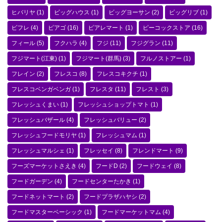
ヒバリヤ
(1)
ビッグハウス
(1)
ビッグヨーサン
(2)
ビッグリブ
(1)
ビフレ
(4)
ピアゴ
(16)
ピアレマート
(1)
ピーコックストア
(16)
フィール
(5)
フクハラ
(4)
フジ
(11)
フジグラン
(11)
フジマート(江東)
(1)
フジマート(群馬)
(3)
フルノストアー
(1)
フレイン
(2)
フレスコ
(8)
フレスコキクチ
(1)
フレスコベンガベンガ
(1)
フレスタ
(11)
フレスト
(3)
フレッシュくまい
(1)
フレッシュショップトマト
(1)
フレッシュバザール
(4)
フレッシュバリュー
(2)
フレッシュフードモリヤ
(1)
フレッシュマム
(1)
フレッシュマルシェ
(1)
フレッセイ
(8)
フレンドマート
(9)
フーズマーケットさえき
(4)
フードD
(2)
フードウェイ
(8)
フードガーデン
(4)
フードセンターたかき
(1)
フードネットマート
(2)
フードプラザハヤシ
(2)
フードマスターベーシック
(1)
フードマーケットマム
(4)