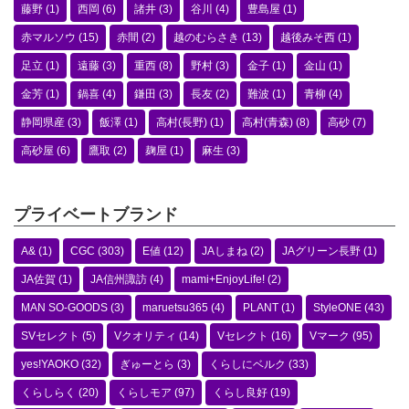
藤野
(1)
西岡
(6)
諸井
(3)
谷川
(4)
豊島屋
(1)
赤マルソウ
(15)
赤間
(2)
越のむらさき
(13)
越後みそ西
(1)
足立
(1)
遠藤
(3)
重西
(8)
野村
(3)
金子
(1)
金山
(1)
金芳
(1)
鍋喜
(4)
鎌田
(3)
長友
(2)
難波
(1)
青柳
(4)
静岡県産
(3)
飯澤
(1)
高村(長野)
(1)
高村(青森)
(8)
高砂
(7)
高砂屋
(6)
鷹取
(2)
麹屋
(1)
麻生
(3)
プライベートブランド
A&
(1)
CGC
(303)
E値
(12)
JAしまね
(2)
JAグリーン長野
(1)
JA佐賀
(1)
JA信州諏訪
(4)
mami+EnjoyLife!
(2)
MAN SO-GOODS
(3)
maruetsu365
(4)
PLANT
(1)
StyleONE
(43)
SVセレクト
(5)
Vクオリティ
(14)
Vセレクト
(16)
Vマーク
(95)
yes!YAOKO
(32)
ぎゅーとら
(3)
くらしにベルク
(33)
くらしらく
(20)
くらしモア
(97)
くらし良好
(19)