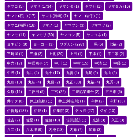
ヤマコ
(5)
ヤマサ
(1734)
ヤマシタ
(1)
ヤマセ
(1)
ヤマタカ
(16)
ヤマト(石川)
(17)
ヤマト(長崎)
(7)
ヤマニ(岩手)
(1)
ヤマニ(福岡)
(18)
ヤマノ
(1)
ヤマブン
(3)
ヤママツ
(2)
ヤマモ
(11)
ヤマモリ
(60)
ヤマヨシ
(5)
ヤマヨネ
(1)
ヨネビシ
(8)
ヨーコー
(3)
ワダカン
(297)
一馬
(6)
七福
(2)
三崎屋
(1)
三浦
(2)
上北
(20)
上田
(1)
下津
(1)
不二家
(2)
中六
(17)
中居商事
(7)
中川
(1)
中村
(15)
中清
(1)
中藤
(1)
中野
(1)
丸共
(4)
丸十
(17)
丸善
(4)
丸尾
(9)
丸山
(2)
丸島
(10)
丸新
(4)
丸昌
(2)
丸正
(38)
丸福
(4)
丸秀
(3)
久原
(11)
二反田
(5)
二宮
(22)
二豊協業組合
(2)
五日市
(6)
井ゲタ
(8)
井上(島根)
(1)
井上(神奈川)
(1)
今井
(2)
今野
(33)
伊賀越
(187)
伊那
(1)
伊集院
(3)
佐々長
(27)
佐伯
(13)
佐吉
(2)
佐星
(1)
佐藤
(10)
信州諏訪
(1)
光浦
(3)
入正
(3)
八二
(1)
八木澤
(9)
内池
(18)
内藤
(7)
加藤
(3)