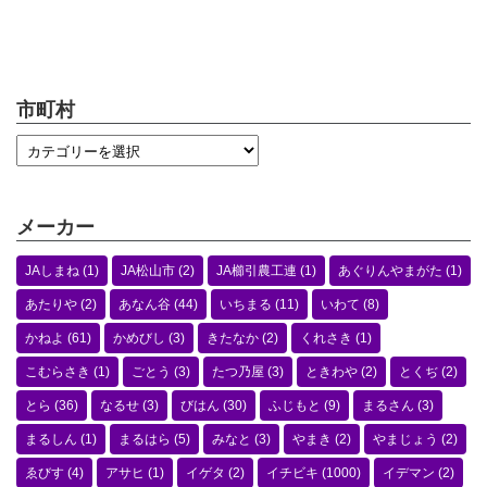
市町村
メーカー
JAしまね
(1)
JA松山市
(2)
JA櫛引農工連
(1)
あぐりんやまがた
(1)
あたりや
(2)
あなん谷
(44)
いちまる
(11)
いわて
(8)
かねよ
(61)
かめびし
(3)
きたなか
(2)
くれさき
(1)
こむらさき
(1)
ごとう
(3)
たつ乃屋
(3)
ときわや
(2)
とくぢ
(2)
とら
(36)
なるせ
(3)
びはん
(30)
ふじもと
(9)
まるさん
(3)
まるしん
(1)
まるはら
(5)
みなと
(3)
やまき
(2)
やまじょう
(2)
ゑびす
(4)
アサヒ
(1)
イゲタ
(2)
イチビキ
(1000)
イデマン
(2)