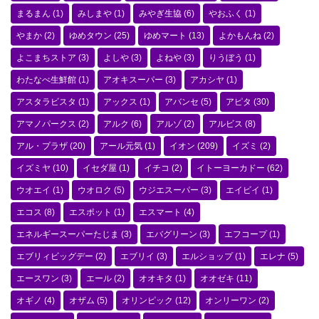
まるまん
(1)
みしまや
(1)
みやぎ生協
(6)
やおふく
(1)
やまか
(2)
ゆめタウン
(25)
ゆめマート
(13)
よかもんね
(2)
よこまちストア
(3)
よしや
(3)
よねや
(3)
りうぼう
(1)
わたなべ生鮮館
(1)
アオキスーパー
(3)
アカシヤ
(1)
アスタラビスタ
(1)
アックス
(1)
アバンセ
(5)
アピタ
(30)
アマノパークス
(2)
アルク
(6)
アルゾ
(2)
アルビス
(8)
アル・プラザ
(20)
アール元気
(1)
イオン
(209)
イズミ
(2)
イズミヤ
(10)
イセダ屋
(1)
イチコ
(2)
イトーヨーカドー
(62)
ウオエイ
(1)
ウオロク
(5)
ウジエスーパー
(3)
エイビイ
(1)
エコス
(8)
エスポット
(1)
エスマート
(4)
エネルギースーパーたじま
(3)
エバグリーン
(3)
エフコープ
(1)
エブリィビッグデー
(2)
エブリイ
(3)
エルショップ
(1)
エレナ
(5)
エースワン
(3)
エール
(2)
オオキタ
(1)
オオゼキ
(11)
オギノ
(4)
オザム
(5)
オリンピック
(12)
オンリーワン
(2)