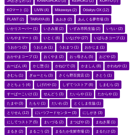
JAおきなわ
(2)
KAWASHOKU
(3)
KEIHOKU
(2)
KOHYO
(7)
KOマート
(1)
LIVIN
(4)
Mikawaya
(2)
Odakyu OX
(12)
PLANT
(2)
TAIRAYA
(8)
あおき
(2)
あんくる夢市場
(3)
いかりスーパー
(1)
いさみ屋
(2)
いずみ市民生協
(2)
いちい
(2)
いちやまマート
(3)
いとく
(6)
いなげや
(27)
いばらきコープ
(1)
うおかつ
(2)
うおとみ
(1)
うおまつ
(1)
おかじま
(1)
おかやまコープ
(1)
おくやま
(2)
おっ母さん
(5)
おどや
(2)
おーばん
(4)
かじ惣
(1)
かねひで
(3)
かましん
(8)
かわねや
(1)
きむら
(1)
ぎゅーとら
(3)
さくら野百貨店
(2)
さとう
(1)
さとちょう
(4)
しげのや
(1)
しずてつストア
(8)
しまむら
(2)
すーぱーこいけ
(1)
せんどう
(3)
たいらや
(11)
たからや
(1)
たまや
(3)
たもり
(1)
だいわ
(2)
とくしま生協
(1)
とりせん
(12)
にいつフードセンター
(3)
にしがき
(3)
にしてつストア
(5)
まいづる
(2)
まつばや
(2)
まねき屋
(1)
まるき
(2)
まるごう
(2)
まるたか生鮮市場
(2)
まるたけ
(2)