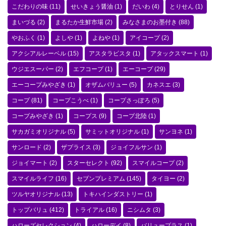
こだわりの味
(11)
せいきょう醤油
(1)
だいわ
(4)
とりせん
(1)
まいづる
(2)
まるたか生鮮市場
(2)
みなさまのお墨付き
(88)
やおふく
(1)
よしや
(1)
よねや
(1)
アイコープ
(2)
アクシアルレーベル
(15)
アスタラビスタ
(1)
アタックスマート
(1)
ウジエスーパー
(2)
エフコープ
(1)
エーコープ
(29)
エーコープみやざき
(1)
オザムバリュー
(5)
カネスエ
(3)
コープ
(81)
コープこうべ
(1)
コープさっぽろ
(5)
コープみやざき
(1)
コープス
(9)
コープ北陸
(1)
サカガミオリジナル
(5)
サミットオリジナル
(1)
サンヨネ
(1)
サンロード
(2)
ザプライス
(3)
ジョイフルサン
(1)
ジョイマート
(2)
スターセレクト
(92)
スマイルコープ
(2)
スマイルライフ
(16)
セブンプレミアム
(145)
タイヨー
(2)
ツルヤオリジナル
(13)
トキハインダストリー
(1)
トップバリュ
(412)
トライアル
(16)
ニシムタ
(3)
ハローズセレクション
(4)
ハローデイ
(8)
バリュープラス
(1)