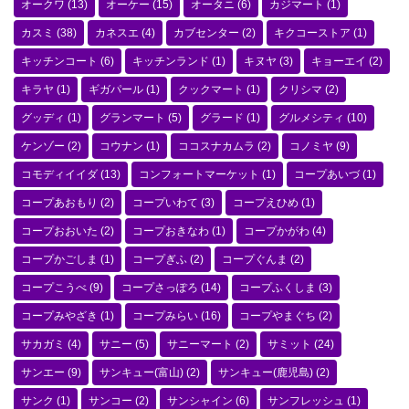
オークワ
(13)
オーケー
(15)
オータニ
(6)
カジマート
(1)
カスミ
(38)
カネスエ
(4)
カブセンター
(2)
キクコーストア
(1)
キッチンコート
(6)
キッチンランド
(1)
キヌヤ
(3)
キョーエイ
(2)
キラヤ
(1)
ギガパール
(1)
クックマート
(1)
クリシマ
(2)
グッディ
(1)
グランマート
(5)
グラード
(1)
グルメシティ
(10)
ケンゾー
(2)
コウナン
(1)
ココスナカムラ
(2)
コノミヤ
(9)
コモディイイダ
(13)
コンフォートマーケット
(1)
コープあいづ
(1)
コープあおもり
(2)
コープいわて
(3)
コープえひめ
(1)
コープおおいた
(2)
コープおきなわ
(1)
コープかがわ
(4)
コープかごしま
(1)
コープぎふ
(2)
コープぐんま
(2)
コープこうべ
(9)
コープさっぽろ
(14)
コープふくしま
(3)
コープみやざき
(1)
コープみらい
(16)
コープやまぐち
(2)
サカガミ
(4)
サニー
(5)
サニーマート
(2)
サミット
(24)
サンエー
(9)
サンキュー(富山)
(2)
サンキュー(鹿児島)
(2)
サンク
(1)
サンコー
(2)
サンシャイン
(6)
サンフレッシュ
(1)