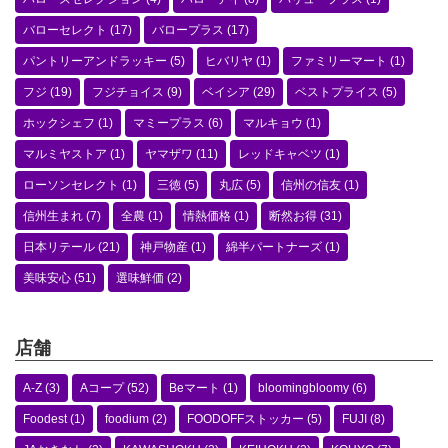
バローセレクト
(17)
バロープラス
(17)
パントリーアンドラッキー
(5)
ヒバリヤ
(1)
ファミリーマート
(1)
フジ
(19)
フジチョイス
(9)
ベイシア
(29)
ベストプライス
(5)
ホックシェフ
(1)
マミープラス
(6)
マルキョウ
(1)
マルミヤストア
(1)
ヤマザワ
(11)
レッドキャベツ
(1)
ローソンセレクト
(1)
三徳
(5)
丸広
(5)
信州の信友
(1)
信州生まれ
(7)
全農
(1)
情熱価格
(1)
断然お得
(31)
日本リテール
(21)
神戸物産
(1)
綿半パートナーズ
(1)
美味安心
(51)
選味鮮価
(2)
店舗
A-Z
(3)
Aコープ
(52)
Beマート
(1)
bloomingbloomy
(6)
Foodest
(1)
foodium
(2)
FOODOFFストッカー
(5)
FUJI
(8)