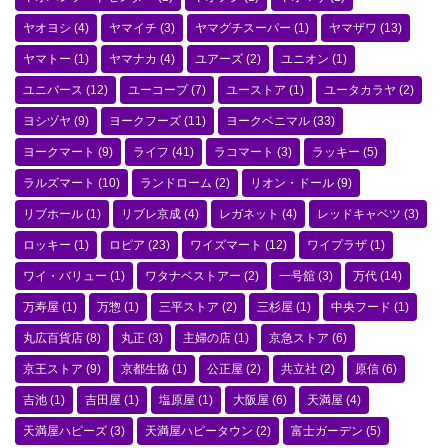
ヤオヨシ
(4)
ヤマイチ
(3)
ヤマグチスーパー
(1)
ヤマザワ
(13)
ヤマトー
(1)
ヤマナカ
(4)
ユアーズ
(2)
ユニオン
(1)
ユニバース
(12)
ユーコープ
(7)
ユーストア
(1)
ユータカラヤ
(2)
ヨシヅヤ
(9)
ヨークフーズ
(11)
ヨークベニマル
(33)
ヨークマート
(9)
ライフ
(41)
ラコマート
(3)
ラッキー
(5)
ラルズマート
(10)
ランドローム
(2)
リオン・ドール
(9)
リブホール
(1)
リブレ京成
(4)
レガネット
(4)
レッドキャベツ
(3)
ロッキー
(1)
ロピア
(23)
ワイズマート
(12)
ワイプラザ
(1)
ワイ・バリュー
(1)
ワタナベストアー
(2)
一号舘
(3)
万代
(14)
万寿屋
(1)
万惣
(1)
三平ストア
(2)
三杉屋
(1)
中央フード
(1)
丸広百貨店
(8)
丸正
(3)
主婦の店
(1)
京急ストア
(6)
京王ストア
(9)
京都生協
(1)
公正屋
(2)
共立社
(2)
原信
(6)
吉池
(1)
吉田屋
(1)
塩原屋
(1)
大阪屋
(6)
天満屋
(4)
天満屋ハピーズ
(3)
天満屋ハピータウン
(2)
富士ガーデン
(5)