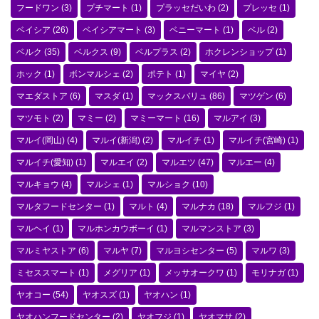
フードワン
(3)
プチマート
(1)
プラッセだいわ
(2)
プレッセ
(1)
ベイシア
(26)
ベイシアマート
(3)
ベニーマート
(1)
ベル
(2)
ベルク
(35)
ベルクス
(9)
ベルプラス
(2)
ホクレンショップ
(1)
ホック
(1)
ボンマルシェ
(2)
ポテト
(1)
マイヤ
(2)
マエダストア
(6)
マスダ
(1)
マックスバリュ
(86)
マツゲン
(6)
マツモト
(2)
マミー
(2)
マミーマート
(16)
マルアイ
(3)
マルイ(岡山)
(4)
マルイ(新潟)
(2)
マルイチ
(1)
マルイチ(宮崎)
(1)
マルイチ(愛知)
(1)
マルエイ
(2)
マルエツ
(47)
マルエー
(4)
マルキョウ
(4)
マルシェ
(1)
マルショク
(10)
マルタフードセンター
(1)
マルト
(4)
マルナカ
(18)
マルフジ
(1)
マルヘイ
(1)
マルホンカウボーイ
(1)
マルマンストア
(3)
マルミヤストア
(6)
マルヤ
(7)
マルヨシセンター
(5)
マルワ
(3)
ミセススマート
(1)
メグリア
(1)
メッサオークワ
(1)
モリナガ
(1)
ヤオコー
(54)
ヤオスズ
(1)
ヤオハン
(1)
ヤオハンフードセンター
(2)
ヤオフジ
(1)
ヤオマサ
(2)