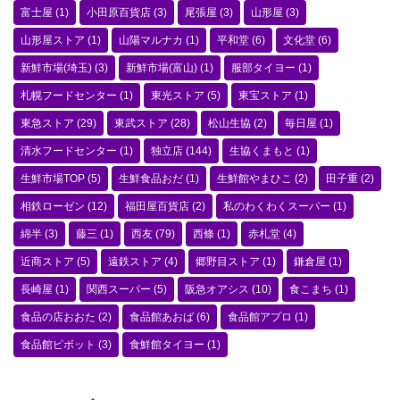
富士屋
(1)
小田原百貨店
(3)
尾張屋
(3)
山形屋
(3)
山形屋ストア
(1)
山陽マルナカ
(1)
平和堂
(6)
文化堂
(6)
新鮮市場(埼玉)
(3)
新鮮市場(富山)
(1)
服部タイヨー
(1)
札幌フードセンター
(1)
東光ストア
(5)
東宝ストア
(1)
東急ストア
(29)
東武ストア
(28)
松山生協
(2)
毎日屋
(1)
清水フードセンター
(1)
独立店
(144)
生協くまもと
(1)
生鮮市場TOP
(5)
生鮮食品おだ
(1)
生鮮館やまひこ
(2)
田子重
(2)
相鉄ローゼン
(12)
福田屋百貨店
(2)
私のわくわくスーパー
(1)
綿半
(3)
藤三
(1)
西友
(79)
西條
(1)
赤札堂
(4)
近商ストア
(5)
遠鉄ストア
(4)
郷野目ストア
(1)
鎌倉屋
(1)
長崎屋
(1)
関西スーパー
(5)
阪急オアシス
(10)
食こまち
(1)
食品の店おおた
(2)
食品館あおば
(6)
食品館アプロ
(1)
食品館ピボット
(3)
食鮮館タイヨー
(1)