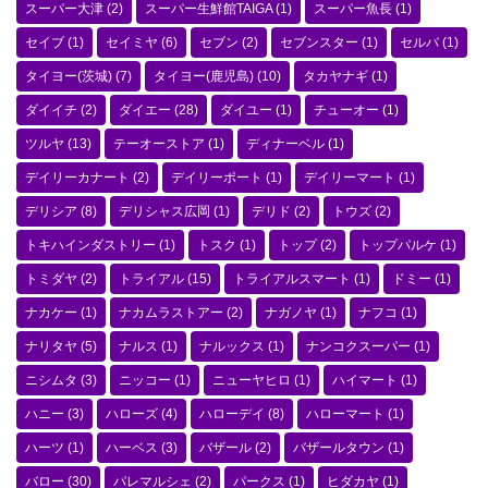
スーパー大津
(2)
スーパー生鮮館TAIGA
(1)
スーパー魚長
(1)
セイブ
(1)
セイミヤ
(6)
セブン
(2)
セブンスター
(1)
セルバ
(1)
タイヨー(茨城)
(7)
タイヨー(鹿児島)
(10)
タカヤナギ
(1)
ダイイチ
(2)
ダイエー
(28)
ダイユー
(1)
チューオー
(1)
ツルヤ
(13)
テーオーストア
(1)
ディナーベル
(1)
デイリーカナート
(2)
デイリーポート
(1)
デイリーマート
(1)
デリシア
(8)
デリシャス広岡
(1)
デリド
(2)
トウズ
(2)
トキハインダストリー
(1)
トスク
(1)
トップ
(2)
トップパルケ
(1)
トミダヤ
(2)
トライアル
(15)
トライアルスマート
(1)
ドミー
(1)
ナカケー
(1)
ナカムラストアー
(2)
ナガノヤ
(1)
ナフコ
(1)
ナリタヤ
(5)
ナルス
(1)
ナルックス
(1)
ナンコクスーパー
(1)
ニシムタ
(3)
ニッコー
(1)
ニューヤヒロ
(1)
ハイマート
(1)
ハニー
(3)
ハローズ
(4)
ハローデイ
(8)
ハローマート
(1)
ハーツ
(1)
ハーベス
(3)
バザール
(2)
バザールタウン
(1)
バロー
(30)
パレマルシェ
(2)
パークス
(1)
ヒダカヤ
(1)