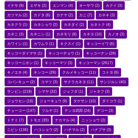
イナサ
(9)
エザキ
(2)
エンマン
(4)
オーサワ
(2)
カクイ
(3)
カツマル
(2)
カドタ
(6)
カナヤ
(2)
カニ
(7)
カネキ
(3)
カネクラ
(1)
カネショウ
(2)
カネダイ
(2)
カネトク
(4)
カネニ
(3)
カネニシ
(1)
カネモリ
(8)
カネヨ
(10)
カノオ
(3)
カワイシ
(1)
カワムラ
(1)
キクスイ
(1)
キッコーイワ
(6)
キッコーダイマサ
(1)
キッコーチョウ
(1)
キッコーナン
(28)
キッコーニホン
(1)
キッコーマツ
(3)
キッコーマン
(2617)
キノエネ
(4)
キンコー
(26)
クルメキッコー
(11)
コトヨ
(6)
コバンキュー
(2)
コマツ
(3)
サクラカネヨ
(11)
サンジルシ
(40)
サンビシ
(219)
シマヤ
(32)
ジェフダ
(1)
ジャネフ
(3)
ジョウセン
(16)
ジョーキュウ
(9)
タケサン
(10)
ダイコウ
(1)
チョーコー
(147)
ツルヤ
(1)
テンヨ武田
(24)
デコー
(3)
トナミ
(7)
トモエ
(35)
ナカマル
(4)
ニッショウ
(2)
ニビシ
(136)
ハコショウ
(2)
ハチマル
(2)
ハナブサ
(3)