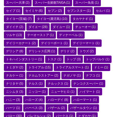
スーパー大津
(2)
スーパー生鮮館TAIGA
(1)
スーパー魚長
(1)
セイブ
(1)
セイミヤ
(6)
セブン
(2)
セブンスター
(1)
セルバ
(1)
タイヨー(茨城)
(7)
タイヨー(鹿児島)
(10)
タカヤナギ
(1)
ダイイチ
(2)
ダイエー
(28)
ダイユー
(1)
チューオー
(1)
ツルヤ
(13)
テーオーストア
(1)
ディナーベル
(1)
デイリーカナート
(2)
デイリーポート
(1)
デイリーマート
(1)
デリシア
(8)
デリシャス広岡
(1)
デリド
(2)
トウズ
(2)
トキハインダストリー
(1)
トスク
(1)
トップ
(3)
トップパルケ
(1)
トミダヤ
(2)
トライアル
(15)
トライアルスマート
(1)
ドミー
(1)
ナカケー
(1)
ナカムラストアー
(2)
ナガノヤ
(1)
ナフコ
(1)
ナリタヤ
(5)
ナルス
(1)
ナルックス
(1)
ナンコクスーパー
(1)
ニシムタ
(3)
ニッコー
(1)
ニューヤヒロ
(1)
ハイマート
(1)
ハニー
(3)
ハローズ
(4)
ハローデイ
(8)
ハローマート
(1)
ハーツ
(1)
ハーベス
(3)
バザール
(2)
バザールタウン
(1)
バロー
(30)
パレマルシェ
(2)
パークス
(1)
ヒダカヤ
(1)