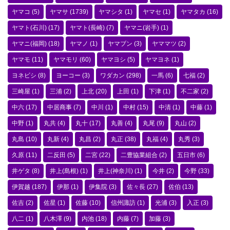
ヤマコ
(5)
ヤマサ
(1739)
ヤマシタ
(1)
ヤマセ
(1)
ヤマタカ
(16)
ヤマト(石川)
(17)
ヤマト(長崎)
(7)
ヤマニ(岩手)
(1)
ヤマニ(福岡)
(18)
ヤマノ
(1)
ヤマブン
(3)
ヤママツ
(2)
ヤマモ
(11)
ヤマモリ
(60)
ヤマヨシ
(5)
ヤマヨネ
(1)
ヨネビシ
(8)
ヨーコー
(3)
ワダカン
(298)
一馬
(6)
七福
(2)
三崎屋
(1)
三浦
(2)
上北
(20)
上田
(1)
下津
(1)
不二家
(2)
中六
(17)
中居商事
(7)
中川
(1)
中村
(15)
中清
(1)
中藤
(1)
中野
(1)
丸共
(4)
丸十
(17)
丸善
(4)
丸尾
(9)
丸山
(2)
丸島
(10)
丸新
(4)
丸昌
(2)
丸正
(38)
丸福
(4)
丸秀
(3)
久原
(11)
二反田
(5)
二宮
(22)
二豊協業組合
(2)
五日市
(6)
井ゲタ
(8)
井上(島根)
(1)
井上(神奈川)
(1)
今井
(2)
今野
(33)
伊賀越
(187)
伊那
(1)
伊集院
(3)
佐々長
(27)
佐伯
(13)
佐吉
(2)
佐星
(1)
佐藤
(10)
信州諏訪
(1)
光浦
(3)
入正
(3)
八二
(1)
八木澤
(9)
内池
(18)
内藤
(7)
加藤
(3)