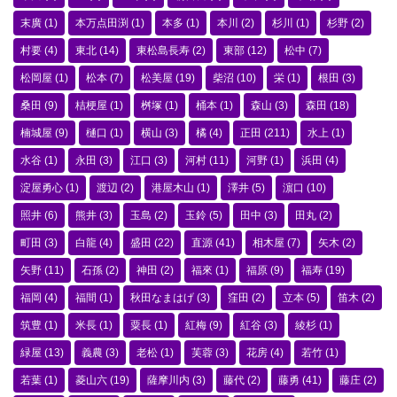
末廣
(1)
本万点田渕
(1)
本多
(1)
本川
(2)
杉川
(1)
杉野
(2)
村要
(4)
東北
(14)
東松島長寿
(2)
東部
(12)
松中
(7)
松岡屋
(1)
松本
(7)
松美屋
(19)
柴沼
(10)
栄
(1)
根田
(3)
桑田
(9)
桔梗屋
(1)
桝塚
(1)
桶本
(1)
森山
(3)
森田
(18)
楠城屋
(9)
樋口
(1)
横山
(3)
橘
(4)
正田
(211)
水上
(1)
水谷
(1)
永田
(3)
江口
(3)
河村
(11)
河野
(1)
浜田
(4)
淀屋勇心
(1)
渡辺
(2)
港屋木山
(1)
澤井
(5)
濵口
(10)
照井
(6)
熊井
(3)
玉島
(2)
玉鈴
(5)
田中
(3)
田丸
(2)
町田
(3)
白龍
(4)
盛田
(22)
直源
(41)
相木屋
(7)
矢木
(2)
矢野
(11)
石孫
(2)
神田
(2)
福來
(1)
福原
(9)
福寿
(19)
福岡
(4)
福間
(1)
秋田なまはげ
(3)
窪田
(2)
立本
(5)
笛木
(2)
筑豊
(1)
米長
(1)
粟長
(1)
紅梅
(9)
紅谷
(3)
綾杉
(1)
緑屋
(13)
義農
(3)
老松
(1)
芙蓉
(3)
花房
(4)
若竹
(1)
若葉
(1)
菱山六
(19)
薩摩川内
(3)
藤代
(2)
藤勇
(41)
藤庄
(2)