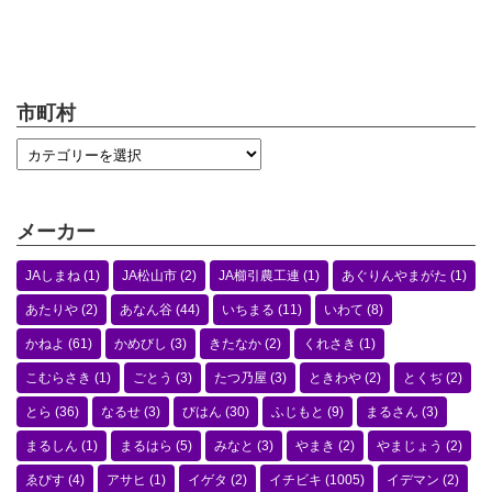
市町村
メーカー
JAしまね
(1)
JA松山市
(2)
JA櫛引農工連
(1)
あぐりんやまがた
(1)
あたりや
(2)
あなん谷
(44)
いちまる
(11)
いわて
(8)
かねよ
(61)
かめびし
(3)
きたなか
(2)
くれさき
(1)
こむらさき
(1)
ごとう
(3)
たつ乃屋
(3)
ときわや
(2)
とくぢ
(2)
とら
(36)
なるせ
(3)
びはん
(30)
ふじもと
(9)
まるさん
(3)
まるしん
(1)
まるはら
(5)
みなと
(3)
やまき
(2)
やまじょう
(2)
ゑびす
(4)
アサヒ
(1)
イゲタ
(2)
イチビキ
(1005)
イデマン
(2)