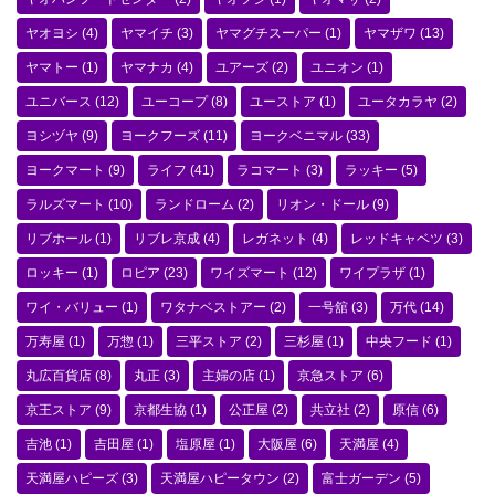
ヤオヨシ
(4)
ヤマイチ
(3)
ヤマグチスーパー
(1)
ヤマザワ
(13)
ヤマトー
(1)
ヤマナカ
(4)
ユアーズ
(2)
ユニオン
(1)
ユニバース
(12)
ユーコープ
(8)
ユーストア
(1)
ユータカラヤ
(2)
ヨシヅヤ
(9)
ヨークフーズ
(11)
ヨークベニマル
(33)
ヨークマート
(9)
ライフ
(41)
ラコマート
(3)
ラッキー
(5)
ラルズマート
(10)
ランドローム
(2)
リオン・ドール
(9)
リブホール
(1)
リブレ京成
(4)
レガネット
(4)
レッドキャベツ
(3)
ロッキー
(1)
ロピア
(23)
ワイズマート
(12)
ワイプラザ
(1)
ワイ・バリュー
(1)
ワタナベストアー
(2)
一号舘
(3)
万代
(14)
万寿屋
(1)
万惣
(1)
三平ストア
(2)
三杉屋
(1)
中央フード
(1)
丸広百貨店
(8)
丸正
(3)
主婦の店
(1)
京急ストア
(6)
京王ストア
(9)
京都生協
(1)
公正屋
(2)
共立社
(2)
原信
(6)
吉池
(1)
吉田屋
(1)
塩原屋
(1)
大阪屋
(6)
天満屋
(4)
天満屋ハピーズ
(3)
天満屋ハピータウン
(2)
富士ガーデン
(5)