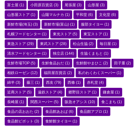
富士屋
(1)
小田原百貨店
(3)
尾張屋
(3)
山形屋
(3)
山形屋ストア
(1)
山陽マルナカ
(1)
平和堂
(6)
文化堂
(6)
新鮮市場(埼玉)
(3)
新鮮市場(富山)
(1)
服部タイヨー
(1)
札幌フードセンター
(1)
東光ストア
(5)
東宝ストア
(1)
東急ストア
(29)
東武ストア
(28)
松山生協
(2)
毎日屋
(1)
清水フードセンター
(1)
独立店
(144)
生協くまもと
(1)
生鮮市場TOP
(5)
生鮮食品おだ
(1)
生鮮館やまひこ
(2)
田子重
(2)
相鉄ローゼン
(12)
福田屋百貨店
(2)
私のわくわくスーパー
(1)
綿半
(3)
藤三
(1)
西友
(79)
西條
(1)
赤札堂
(4)
近商ストア
(5)
遠鉄ストア
(4)
郷野目ストア
(1)
鎌倉屋
(1)
長崎屋
(1)
関西スーパー
(5)
阪急オアシス
(10)
食こまち
(1)
食品の店おおた
(2)
食品館あおば
(6)
食品館アプロ
(1)
食品館ピボット
(3)
食鮮館タイヨー
(1)