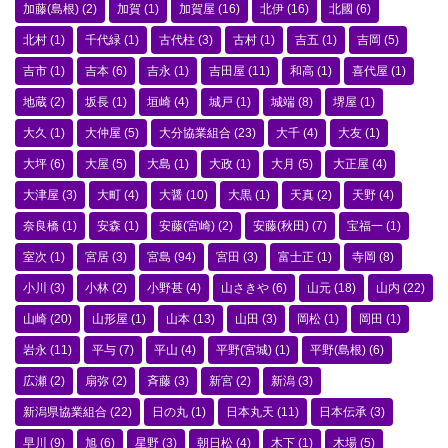
加藤(島根)
(2)
加賀
(1)
加賀屋
(16)
北伊
(16)
北國
(6)
北村
(1)
千代緑
(1)
古代柱
(3)
古村
(1)
吉五
(1)
吉岡
(5)
吉市
(1)
吉本
(6)
吉永
(1)
吉田屋
(11)
和高
(1)
喜代屋
(1)
地蔵
(2)
坂長
(1)
垣崎
(4)
城戸
(1)
城端
(8)
堺屋
(1)
大久
(1)
大仲屋
(5)
大分協業組合
(23)
大千
(4)
大友
(1)
大坪
(6)
大屋
(5)
大島
(1)
大政
(1)
大月
(5)
大正屋
(4)
大津屋
(3)
大町
(4)
大醤
(10)
大黒
(1)
天真
(2)
天野
(4)
奈良橋
(1)
安森
(1)
安藤(宮崎)
(2)
安藤(秋田)
(7)
宝福一
(1)
室次
(1)
宮居
(3)
宮島
(94)
宮田
(3)
富士正
(1)
寺岡
(8)
小川
(3)
小林
(2)
小野甚
(4)
山さきや
(6)
山元
(18)
山内
(22)
山崎
(20)
山形屋
(1)
山本
(13)
山田
(3)
岡松
(1)
岡田
(1)
岩永
(11)
平与
(7)
平山
(4)
平野(宮城)
(1)
平野(島根)
(6)
広瀬
(2)
扇弥
(2)
斉藤
(3)
新宮
(2)
新潟
(3)
新潟県協業組合
(22)
日の丸
(1)
日本丸天
(11)
日本伝承
(3)
早川
(9)
旭
(6)
星野
(3)
朝日松
(4)
木下
(1)
木場
(5)