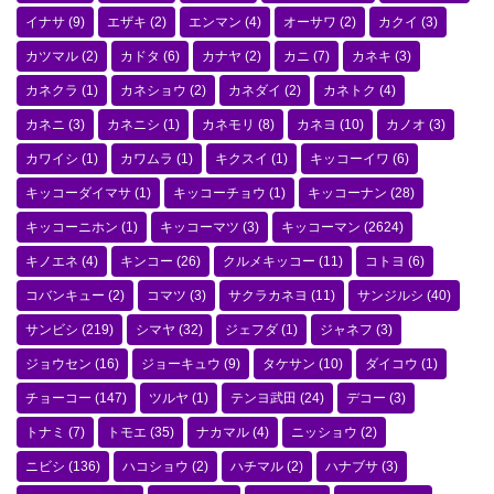
イナサ
(9)
エザキ
(2)
エンマン
(4)
オーサワ
(2)
カクイ
(3)
カツマル
(2)
カドタ
(6)
カナヤ
(2)
カニ
(7)
カネキ
(3)
カネクラ
(1)
カネショウ
(2)
カネダイ
(2)
カネトク
(4)
カネニ
(3)
カネニシ
(1)
カネモリ
(8)
カネヨ
(10)
カノオ
(3)
カワイシ
(1)
カワムラ
(1)
キクスイ
(1)
キッコーイワ
(6)
キッコーダイマサ
(1)
キッコーチョウ
(1)
キッコーナン
(28)
キッコーニホン
(1)
キッコーマツ
(3)
キッコーマン
(2624)
キノエネ
(4)
キンコー
(26)
クルメキッコー
(11)
コトヨ
(6)
コバンキュー
(2)
コマツ
(3)
サクラカネヨ
(11)
サンジルシ
(40)
サンビシ
(219)
シマヤ
(32)
ジェフダ
(1)
ジャネフ
(3)
ジョウセン
(16)
ジョーキュウ
(9)
タケサン
(10)
ダイコウ
(1)
チョーコー
(147)
ツルヤ
(1)
テンヨ武田
(24)
デコー
(3)
トナミ
(7)
トモエ
(35)
ナカマル
(4)
ニッショウ
(2)
ニビシ
(136)
ハコショウ
(2)
ハチマル
(2)
ハナブサ
(3)