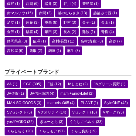
藤野
(1)
西岡
(6)
諸井
(3)
谷川
(4)
豊島屋
(1)
赤マルソウ
(15)
赤間
(2)
越のむらさき
(13)
越後みそ西
(1)
足立
(1)
遠藤
(3)
重西
(8)
野村
(3)
金子
(1)
金山
(1)
金芳
(1)
鍋喜
(4)
鎌田
(3)
長友
(2)
難波
(1)
青柳
(4)
静岡県産
(3)
飯澤
(1)
高村(長野)
(1)
高村(青森)
(8)
高砂
(7)
高砂屋
(6)
鷹取
(2)
麹屋
(1)
麻生
(3)
プライベートブランド
A&
(1)
CGC
(305)
E値
(12)
JAしまね
(2)
JAグリーン長野
(1)
JA佐賀
(1)
JA信州諏訪
(4)
mami+EnjoyLife!
(2)
MAN SO-GOODS
(3)
maruetsu365
(4)
PLANT
(1)
StyleONE
(43)
SVセレクト
(5)
Vクオリティ
(14)
Vセレクト
(16)
Vマーク
(95)
yes!YAOKO
(32)
ぎゅーとら
(3)
くらしにベルク
(33)
くらしらく
(20)
くらしモア
(97)
くらし良好
(19)