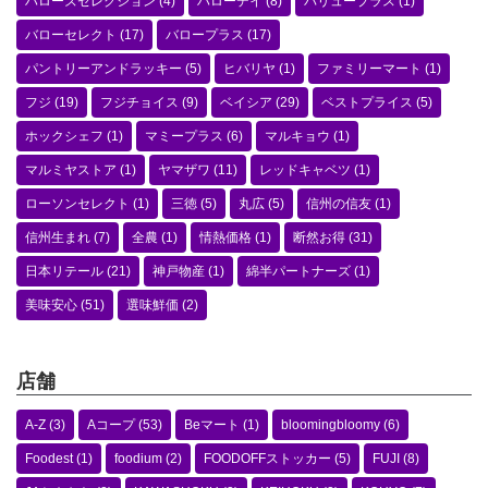
ハローズセレクション
(4)
ハローデイ
(8)
バリュープラス
(1)
バローセレクト
(17)
バロープラス
(17)
パントリーアンドラッキー
(5)
ヒバリヤ
(1)
ファミリーマート
(1)
フジ
(19)
フジチョイス
(9)
ベイシア
(29)
ベストプライス
(5)
ホックシェフ
(1)
マミープラス
(6)
マルキョウ
(1)
マルミヤストア
(1)
ヤマザワ
(11)
レッドキャベツ
(1)
ローソンセレクト
(1)
三徳
(5)
丸広
(5)
信州の信友
(1)
信州生まれ
(7)
全農
(1)
情熱価格
(1)
断然お得
(31)
日本リテール
(21)
神戸物産
(1)
綿半パートナーズ
(1)
美味安心
(51)
選味鮮価
(2)
店舗
A-Z
(3)
Aコープ
(53)
Beマート
(1)
bloomingbloomy
(6)
Foodest
(1)
foodium
(2)
FOODOFFストッカー
(5)
FUJI
(8)