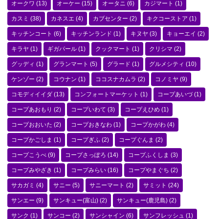
オークワ
(13)
オーケー
(15)
オータニ
(6)
カジマート
(1)
カスミ
(38)
カネスエ
(4)
カブセンター
(2)
キクコーストア
(1)
キッチンコート
(6)
キッチンランド
(1)
キヌヤ
(3)
キョーエイ
(2)
キラヤ
(1)
ギガパール
(1)
クックマート
(1)
クリシマ
(2)
グッディ
(1)
グランマート
(5)
グラード
(1)
グルメシティ
(10)
ケンゾー
(2)
コウナン
(1)
ココスナカムラ
(2)
コノミヤ
(9)
コモディイイダ
(13)
コンフォートマーケット
(1)
コープあいづ
(1)
コープあおもり
(2)
コープいわて
(3)
コープえひめ
(1)
コープおおいた
(2)
コープおきなわ
(1)
コープかがわ
(4)
コープかごしま
(1)
コープぎふ
(2)
コープぐんま
(2)
コープこうべ
(9)
コープさっぽろ
(14)
コープふくしま
(3)
コープみやざき
(1)
コープみらい
(16)
コープやまぐち
(2)
サカガミ
(4)
サニー
(5)
サニーマート
(2)
サミット
(24)
サンエー
(9)
サンキュー(富山)
(2)
サンキュー(鹿児島)
(2)
サンク
(1)
サンコー
(2)
サンシャイン
(6)
サンフレッシュ
(1)