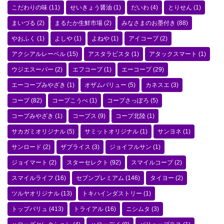
こだわりの味
(11)
せいきょう醤油
(1)
だいわ
(4)
とりせん
(1)
まいづる
(2)
まるたか生鮮市場
(2)
みなさまのお墨付き
(88)
やおふく
(1)
よしや
(1)
よねや
(1)
アイコープ
(2)
アクシアルレーベル
(15)
アスタラビスタ
(1)
アタックスマート
(1)
ウジエスーパー
(2)
エフコープ
(1)
エーコープ
(29)
エーコープみやざき
(1)
オザムバリュー
(5)
カネスエ
(3)
コープ
(82)
コープこうべ
(1)
コープさっぽろ
(5)
コープみやざき
(1)
コープス
(9)
コープ北陸
(1)
サカガミオリジナル
(5)
サミットオリジナル
(1)
サンヨネ
(1)
サンロード
(2)
ザプライス
(3)
ジョイフルサン
(1)
ジョイマート
(2)
スターセレクト
(92)
スマイルコープ
(2)
スマイルライフ
(16)
セブンプレミアム
(146)
タイヨー
(2)
ツルヤオリジナル
(13)
トキハインダストリー
(1)
トップバリュ
(413)
トライアル
(16)
ニシムタ
(3)