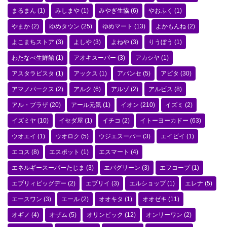
まるまん
(1)
みしまや
(1)
みやぎ生協
(6)
やおふく
(1)
やまか
(2)
ゆめタウン
(25)
ゆめマート
(13)
よかもんね
(2)
よこまちストア
(3)
よしや
(3)
よねや
(3)
りうぼう
(1)
わたなべ生鮮館
(1)
アオキスーパー
(3)
アカシヤ
(1)
アスタラビスタ
(1)
アックス
(1)
アバンセ
(5)
アピタ
(30)
アマノパークス
(2)
アルク
(6)
アルゾ
(2)
アルビス
(8)
アル・プラザ
(20)
アール元気
(1)
イオン
(210)
イズミ
(2)
イズミヤ
(10)
イセダ屋
(1)
イチコ
(2)
イトーヨーカドー
(63)
ウオエイ
(1)
ウオロク
(5)
ウジエスーパー
(3)
エイビイ
(1)
エコス
(8)
エスポット
(1)
エスマート
(4)
エネルギースーパーたじま
(3)
エバグリーン
(3)
エフコープ
(1)
エブリィビッグデー
(2)
エブリイ
(3)
エルショップ
(1)
エレナ
(5)
エースワン
(3)
エール
(2)
オオキタ
(1)
オオゼキ
(11)
オギノ
(4)
オザム
(5)
オリンピック
(12)
オンリーワン
(2)