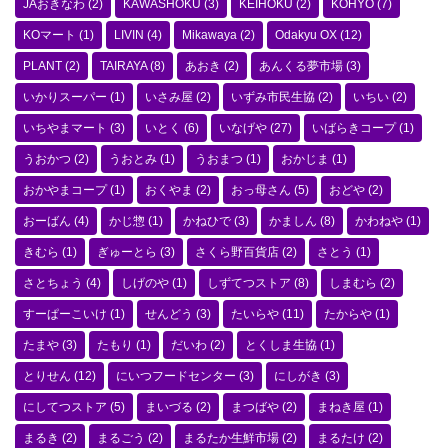
JAおきなわ
(2)
KAWASHOKU
(3)
KEIHOKU
(2)
KOHYO
(7)
KOマート
(1)
LIVIN
(4)
Mikawaya
(2)
Odakyu OX
(12)
PLANT
(2)
TAIRAYA
(8)
あおき
(2)
あんくる夢市場
(3)
いかりスーパー
(1)
いさみ屋
(2)
いずみ市民生協
(2)
いちい
(2)
いちやまマート
(3)
いとく
(6)
いなげや
(27)
いばらきコープ
(1)
うおかつ
(2)
うおとみ
(1)
うおまつ
(1)
おかじま
(1)
おかやまコープ
(1)
おくやま
(2)
おっ母さん
(5)
おどや
(2)
おーばん
(4)
かじ惣
(1)
かねひで
(3)
かましん
(8)
かわねや
(1)
きむら
(1)
ぎゅーとら
(3)
さくら野百貨店
(2)
さとう
(1)
さとちょう
(4)
しげのや
(1)
しずてつストア
(8)
しまむら
(2)
すーぱーこいけ
(1)
せんどう
(3)
たいらや
(11)
たからや
(1)
たまや
(3)
たもり
(1)
だいわ
(2)
とくしま生協
(1)
とりせん
(12)
にいつフードセンター
(3)
にしがき
(3)
にしてつストア
(5)
まいづる
(2)
まつばや
(2)
まねき屋
(1)
まるき
(2)
まるごう
(2)
まるたか生鮮市場
(2)
まるたけ
(2)