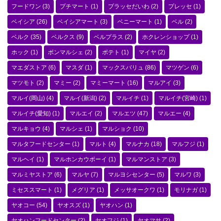
フードワン
(3)
プチマート
(1)
プラッセだいわ
(2)
プレッセ
(1)
ベイシア
(26)
ベイシアマート
(3)
ベニーマート
(1)
ベル
(2)
ベルク
(35)
ベルクス
(9)
ベルプラス
(2)
ホクレンショップ
(1)
ホック
(1)
ボンマルシェ
(2)
ポテト
(1)
マイヤ
(2)
マエダストア
(6)
マスダ
(1)
マックスバリュ
(86)
マツゲン
(6)
マツモト
(2)
マミー
(2)
マミーマート
(16)
マルアイ
(3)
マルイ(岡山)
(4)
マルイ(新潟)
(2)
マルイチ
(1)
マルイチ(宮崎)
(1)
マルイチ(愛知)
(1)
マルエイ
(2)
マルエツ
(47)
マルエー
(4)
マルキョウ
(4)
マルシェ
(1)
マルショク
(10)
マルタフードセンター
(1)
マルト
(4)
マルナカ
(18)
マルフジ
(1)
マルヘイ
(1)
マルホンカウボーイ
(1)
マルマンストア
(3)
マルミヤストア
(6)
マルヤ
(7)
マルヨシセンター
(5)
マルワ
(3)
ミセススマート
(1)
メグリア
(1)
メッサオークワ
(1)
モリナガ
(1)
ヤオコー
(54)
ヤオスズ
(1)
ヤオハン
(1)
ヤオハンフードセンター
(2)
ヤオフジ
(1)
ヤオマサ
(2)