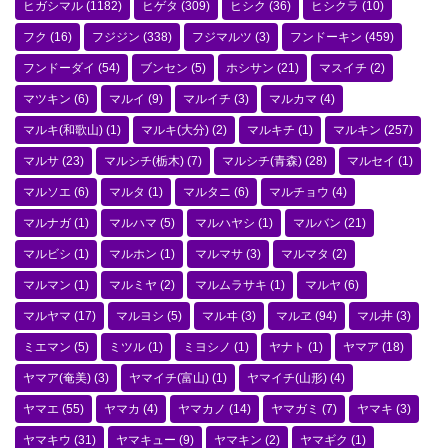
ヒガシマル
(1182)
ヒゲタ
(309)
ヒシク
(36)
ヒシクラ
(10)
フク
(16)
フジジン
(338)
フジマルツ
(3)
フンドーキン
(459)
フンドーダイ
(54)
ブンセン
(5)
ホシサン
(21)
マスイチ
(2)
マツキン
(6)
マルイ
(9)
マルイチ
(3)
マルカマ
(4)
マルキ(和歌山)
(1)
マルキ(大分)
(2)
マルキチ
(1)
マルキン
(257)
マルサ
(23)
マルシチ(栃木)
(7)
マルシチ(青森)
(28)
マルセイ
(1)
マルソエ
(6)
マルタ
(1)
マルタニ
(6)
マルチョウ
(4)
マルナガ
(1)
マルハマ
(5)
マルハヤシ
(1)
マルバン
(21)
マルビシ
(1)
マルホン
(1)
マルマサ
(3)
マルマタ
(2)
マルマン
(1)
マルミヤ
(2)
マルムラサキ
(1)
マルヤ
(6)
マルヤマ
(17)
マルヨシ
(5)
マルヰ
(3)
マルヱ
(94)
マル井
(3)
ミエマン
(5)
ミツル
(1)
ミヨシノ
(1)
ヤナト
(1)
ヤマア
(18)
ヤマア(奄美)
(3)
ヤマイチ(富山)
(1)
ヤマイチ(山形)
(4)
ヤマエ
(55)
ヤマカ
(4)
ヤマカノ
(14)
ヤマガミ
(7)
ヤマキ
(3)
ヤマキウ
(31)
ヤマキュー
(9)
ヤマキン
(2)
ヤマギク
(1)