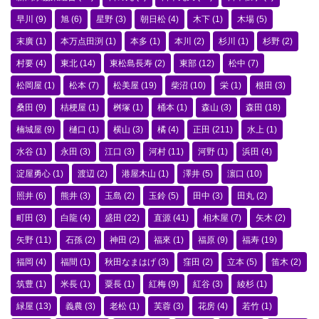
早川
(9)
旭
(6)
星野
(3)
朝日松
(4)
木下
(1)
木場
(5)
末廣
(1)
本万点田渕
(1)
本多
(1)
本川
(2)
杉川
(1)
杉野
(2)
村要
(4)
東北
(14)
東松島長寿
(2)
東部
(12)
松中
(7)
松岡屋
(1)
松本
(7)
松美屋
(19)
柴沼
(10)
栄
(1)
根田
(3)
桑田
(9)
桔梗屋
(1)
桝塚
(1)
桶本
(1)
森山
(3)
森田
(18)
楠城屋
(9)
樋口
(1)
横山
(3)
橘
(4)
正田
(211)
水上
(1)
水谷
(1)
永田
(3)
江口
(3)
河村
(11)
河野
(1)
浜田
(4)
淀屋勇心
(1)
渡辺
(2)
港屋木山
(1)
澤井
(5)
濵口
(10)
照井
(6)
熊井
(3)
玉島
(2)
玉鈴
(5)
田中
(3)
田丸
(2)
町田
(3)
白龍
(4)
盛田
(22)
直源
(41)
相木屋
(7)
矢木
(2)
矢野
(11)
石孫
(2)
神田
(2)
福來
(1)
福原
(9)
福寿
(19)
福岡
(4)
福間
(1)
秋田なまはげ
(3)
窪田
(2)
立本
(5)
笛木
(2)
筑豊
(1)
米長
(1)
粟長
(1)
紅梅
(9)
紅谷
(3)
綾杉
(1)
緑屋
(13)
義農
(3)
老松
(1)
芙蓉
(3)
花房
(4)
若竹
(1)