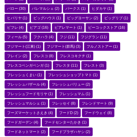
バロー
(30)
パレマルシェ
(2)
パークス
(1)
ヒダカヤ
(1)
ヒバリヤ
(1)
ビッグハウス
(1)
ビッグヨーサン
(2)
ビッグリブ
(1)
ビフレ
(4)
ピアゴ
(16)
ピアレマート
(1)
ピーコックストア
(16)
フィール
(5)
フクハラ
(4)
フジ
(11)
フジグラン
(11)
フジマート(江東)
(1)
フジマート(群馬)
(3)
フルノストアー
(1)
フレイン
(2)
フレスコ
(8)
フレスコキクチ
(1)
フレスコベンガベンガ
(1)
フレスタ
(11)
フレスト
(3)
フレッシュくまい
(1)
フレッシュショップトマト
(1)
フレッシュバザール
(4)
フレッシュバリュー
(2)
フレッシュフードモリヤ
(1)
フレッシュマム
(1)
フレッシュマルシェ
(1)
フレッセイ
(8)
フレンドマート
(9)
フーズマーケットさえき
(4)
フードD
(2)
フードウェイ
(8)
フードガーデン
(4)
フードセンターたかき
(1)
フードネットマート
(2)
フードプラザハヤシ
(2)