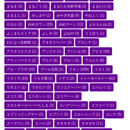
まるき
(2)
まるごう
(2)
まるたか生鮮市場
(2)
まるたけ
(2)
まるまん
(1)
みしまや
(1)
みやぎ生協
(6)
やおふく
(1)
やまか
(2)
ゆめタウン
(25)
ゆめマート
(13)
よかもんね
(2)
よこまちストア
(3)
よしや
(3)
よねや
(3)
りうぼう
(1)
わたなべ生鮮館
(1)
アオキスーパー
(3)
アカシヤ
(1)
アスタラビスタ
(1)
アックス
(1)
アバンセ
(5)
アピタ
(30)
アマノパークス
(2)
アルク
(6)
アルゾ
(2)
アルビス
(8)
アル・プラザ
(20)
アール元気
(1)
イオン
(209)
イズミ
(2)
イズミヤ
(10)
イセダ屋
(1)
イチコ
(2)
イトーヨーカドー
(62)
ウオエイ
(1)
ウオロク
(5)
ウジエスーパー
(3)
エイビイ
(1)
エコス
(8)
エスポット
(1)
エスマート
(4)
エネルギースーパーたじま
(3)
エバグリーン
(3)
エフコープ
(1)
エブリィビッグデー
(2)
エブリイ
(3)
エルショップ
(1)
エレナ
(5)
エースワン
(3)
エール
(2)
オオキタ
(1)
オオゼキ
(11)