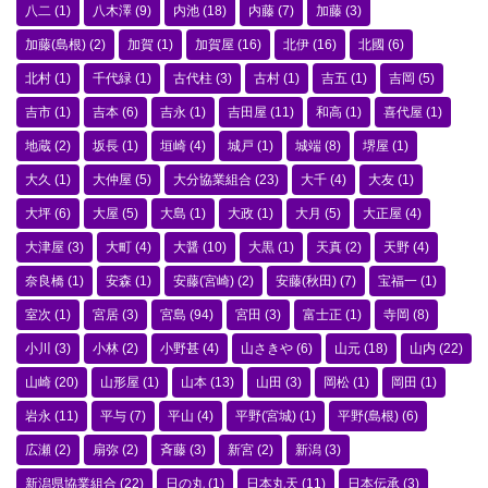
八二
(1)
八木澤
(9)
内池
(18)
内藤
(7)
加藤
(3)
加藤(島根)
(2)
加賀
(1)
加賀屋
(16)
北伊
(16)
北國
(6)
北村
(1)
千代緑
(1)
古代柱
(3)
古村
(1)
吉五
(1)
吉岡
(5)
吉市
(1)
吉本
(6)
吉永
(1)
吉田屋
(11)
和高
(1)
喜代屋
(1)
地蔵
(2)
坂長
(1)
垣崎
(4)
城戸
(1)
城端
(8)
堺屋
(1)
大久
(1)
大仲屋
(5)
大分協業組合
(23)
大千
(4)
大友
(1)
大坪
(6)
大屋
(5)
大島
(1)
大政
(1)
大月
(5)
大正屋
(4)
大津屋
(3)
大町
(4)
大醤
(10)
大黒
(1)
天真
(2)
天野
(4)
奈良橋
(1)
安森
(1)
安藤(宮崎)
(2)
安藤(秋田)
(7)
宝福一
(1)
室次
(1)
宮居
(3)
宮島
(94)
宮田
(3)
富士正
(1)
寺岡
(8)
小川
(3)
小林
(2)
小野甚
(4)
山さきや
(6)
山元
(18)
山内
(22)
山崎
(20)
山形屋
(1)
山本
(13)
山田
(3)
岡松
(1)
岡田
(1)
岩永
(11)
平与
(7)
平山
(4)
平野(宮城)
(1)
平野(島根)
(6)
広瀬
(2)
扇弥
(2)
斉藤
(3)
新宮
(2)
新潟
(3)
新潟県協業組合
(22)
日の丸
(1)
日本丸天
(11)
日本伝承
(3)