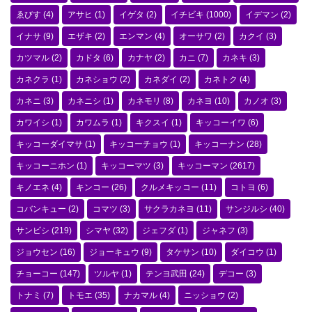
ゑびす
(4)
アサヒ
(1)
イゲタ
(2)
イチビキ
(1000)
イデマン
(2)
イナサ
(9)
エザキ
(2)
エンマン
(4)
オーサワ
(2)
カクイ
(3)
カツマル
(2)
カドタ
(6)
カナヤ
(2)
カニ
(7)
カネキ
(3)
カネクラ
(1)
カネショウ
(2)
カネダイ
(2)
カネトク
(4)
カネニ
(3)
カネニシ
(1)
カネモリ
(8)
カネヨ
(10)
カノオ
(3)
カワイシ
(1)
カワムラ
(1)
キクスイ
(1)
キッコーイワ
(6)
キッコーダイマサ
(1)
キッコーチョウ
(1)
キッコーナン
(28)
キッコーニホン
(1)
キッコーマツ
(3)
キッコーマン
(2617)
キノエネ
(4)
キンコー
(26)
クルメキッコー
(11)
コトヨ
(6)
コバンキュー
(2)
コマツ
(3)
サクラカネヨ
(11)
サンジルシ
(40)
サンビシ
(219)
シマヤ
(32)
ジェフダ
(1)
ジャネフ
(3)
ジョウセン
(16)
ジョーキュウ
(9)
タケサン
(10)
ダイコウ
(1)
チョーコー
(147)
ツルヤ
(1)
テンヨ武田
(24)
デコー
(3)
トナミ
(7)
トモエ
(35)
ナカマル
(4)
ニッショウ
(2)