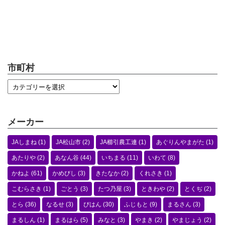
市町村
メーカー
JAしまね
(1)
JA松山市
(2)
JA櫛引農工連
(1)
あぐりんやまがた
(1)
あたりや
(2)
あなん谷
(44)
いちまる
(11)
いわて
(8)
かねよ
(61)
かめびし
(3)
きたなか
(2)
くれさき
(1)
こむらさき
(1)
ごとう
(3)
たつ乃屋
(3)
ときわや
(2)
とくぢ
(2)
とら
(36)
なるせ
(3)
びはん
(30)
ふじもと
(9)
まるさん
(3)
まるしん
(1)
まるはら
(5)
みなと
(3)
やまき
(2)
やまじょう
(2)