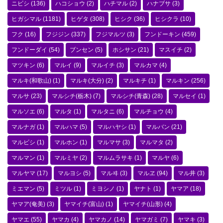
ニビシ
(136)
ハコショウ
(2)
ハチマル
(2)
ハナブサ
(3)
ヒガシマル
(1181)
ヒゲタ
(308)
ヒシク
(36)
ヒシクラ
(10)
フク
(16)
フジジン
(337)
フジマルツ
(3)
フンドーキン
(459)
フンドーダイ
(54)
ブンセン
(5)
ホシサン
(21)
マスイチ
(2)
マツキン
(6)
マルイ
(9)
マルイチ
(3)
マルカマ
(4)
マルキ(和歌山)
(1)
マルキ(大分)
(2)
マルキチ
(1)
マルキン
(256)
マルサ
(23)
マルシチ(栃木)
(7)
マルシチ(青森)
(28)
マルセイ
(1)
マルソエ
(6)
マルタ
(1)
マルタニ
(6)
マルチョウ
(4)
マルナガ
(1)
マルハマ
(5)
マルハヤシ
(1)
マルバン
(21)
マルビシ
(1)
マルホン
(1)
マルマサ
(3)
マルマタ
(2)
マルマン
(1)
マルミヤ
(2)
マルムラサキ
(1)
マルヤ
(6)
マルヤマ
(17)
マルヨシ
(5)
マルヰ
(3)
マルヱ
(94)
マル井
(3)
ミエマン
(5)
ミツル
(1)
ミヨシノ
(1)
ヤナト
(1)
ヤマア
(18)
ヤマア(奄美)
(3)
ヤマイチ(富山)
(1)
ヤマイチ(山形)
(4)
ヤマエ
(55)
ヤマカ
(4)
ヤマカノ
(14)
ヤマガミ
(7)
ヤマキ
(3)