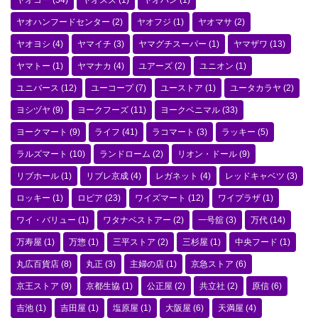
ヤオコー
(54)
ヤオスズ
(1)
ヤオハン
(1)
ヤオハンフードセンター
(2)
ヤオフジ
(1)
ヤオマサ
(2)
ヤオヨシ
(4)
ヤマイチ
(3)
ヤマグチスーパー
(1)
ヤマザワ
(13)
ヤマトー
(1)
ヤマナカ
(4)
ユアーズ
(2)
ユニオン
(1)
ユニバース
(12)
ユーコープ
(7)
ユーストア
(1)
ユータカラヤ
(2)
ヨシヅヤ
(9)
ヨークフーズ
(11)
ヨークベニマル
(33)
ヨークマート
(9)
ライフ
(41)
ラコマート
(3)
ラッキー
(5)
ラルズマート
(10)
ランドローム
(2)
リオン・ドール
(9)
リブホール
(1)
リブレ京成
(4)
レガネット
(4)
レッドキャベツ
(3)
ロッキー
(1)
ロピア
(23)
ワイズマート
(12)
ワイプラザ
(1)
ワイ・バリュー
(1)
ワタナベストアー
(2)
一号舘
(3)
万代
(14)
万寿屋
(1)
万惣
(1)
三平ストア
(2)
三杉屋
(1)
中央フード
(1)
丸広百貨店
(8)
丸正
(3)
主婦の店
(1)
京急ストア
(6)
京王ストア
(9)
京都生協
(1)
公正屋
(2)
共立社
(2)
原信
(6)
吉池
(1)
吉田屋
(1)
塩原屋
(1)
大阪屋
(6)
天満屋
(4)