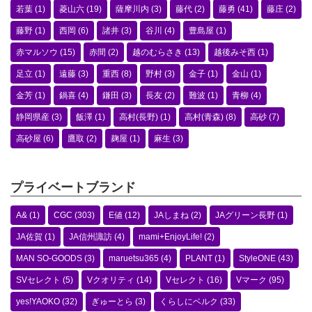
若葉
(1)
菱山六
(19)
薩摩川内
(3)
藤代
(2)
藤勇
(41)
藤庄
(2)
藤野
(1)
西岡
(6)
諸井
(3)
谷川
(4)
豊島屋
(1)
赤マルソウ
(15)
赤間
(2)
越のむらさき
(13)
越後みそ西
(1)
足立
(1)
遠藤
(3)
重西
(8)
野村
(3)
金子
(1)
金山
(1)
金芳
(1)
鍋喜
(4)
鎌田
(3)
長友
(2)
難波
(1)
青柳
(4)
静岡県産
(3)
飯澤
(1)
高村(長野)
(1)
高村(青森)
(8)
高砂
(7)
高砂屋
(6)
鷹取
(2)
麹屋
(1)
麻生
(3)
プライベートブランド
A&
(1)
CGC
(303)
E値
(12)
JAしまね
(2)
JAグリーン長野
(1)
JA佐賀
(1)
JA信州諏訪
(4)
mami+EnjoyLife!
(2)
MAN SO-GOODS
(3)
maruetsu365
(4)
PLANT
(1)
StyleONE
(43)
SVセレクト
(5)
Vクオリティ
(14)
Vセレクト
(16)
Vマーク
(95)
yes!YAOKO
(32)
ぎゅーとら
(3)
くらしにベルク
(33)