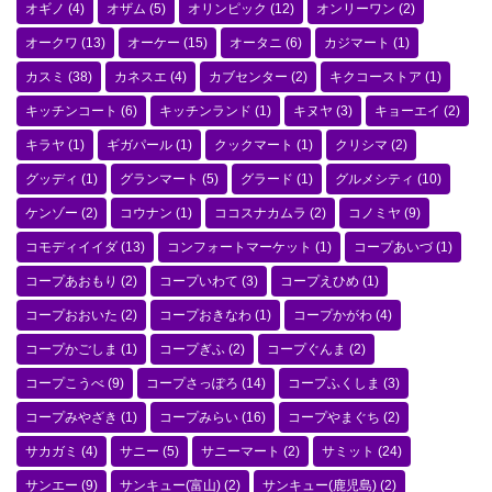
オギノ
(4)
オザム
(5)
オリンピック
(12)
オンリーワン
(2)
オークワ
(13)
オーケー
(15)
オータニ
(6)
カジマート
(1)
カスミ
(38)
カネスエ
(4)
カブセンター
(2)
キクコーストア
(1)
キッチンコート
(6)
キッチンランド
(1)
キヌヤ
(3)
キョーエイ
(2)
キラヤ
(1)
ギガパール
(1)
クックマート
(1)
クリシマ
(2)
グッディ
(1)
グランマート
(5)
グラード
(1)
グルメシティ
(10)
ケンゾー
(2)
コウナン
(1)
ココスナカムラ
(2)
コノミヤ
(9)
コモディイイダ
(13)
コンフォートマーケット
(1)
コープあいづ
(1)
コープあおもり
(2)
コープいわて
(3)
コープえひめ
(1)
コープおおいた
(2)
コープおきなわ
(1)
コープかがわ
(4)
コープかごしま
(1)
コープぎふ
(2)
コープぐんま
(2)
コープこうべ
(9)
コープさっぽろ
(14)
コープふくしま
(3)
コープみやざき
(1)
コープみらい
(16)
コープやまぐち
(2)
サカガミ
(4)
サニー
(5)
サニーマート
(2)
サミット
(24)
サンエー
(9)
サンキュー(富山)
(2)
サンキュー(鹿児島)
(2)