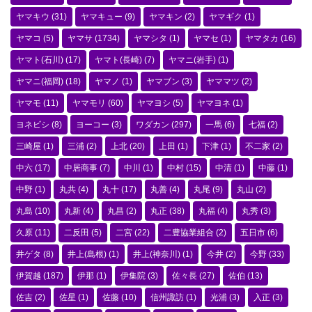
ヤマキウ
(31)
ヤマキュー
(9)
ヤマキン
(2)
ヤマギク
(1)
ヤマコ
(5)
ヤマサ
(1734)
ヤマシタ
(1)
ヤマセ
(1)
ヤマタカ
(16)
ヤマト(石川)
(17)
ヤマト(長崎)
(7)
ヤマニ(岩手)
(1)
ヤマニ(福岡)
(18)
ヤマノ
(1)
ヤマブン
(3)
ヤママツ
(2)
ヤマモ
(11)
ヤマモリ
(60)
ヤマヨシ
(5)
ヤマヨネ
(1)
ヨネビシ
(8)
ヨーコー
(3)
ワダカン
(297)
一馬
(6)
七福
(2)
三崎屋
(1)
三浦
(2)
上北
(20)
上田
(1)
下津
(1)
不二家
(2)
中六
(17)
中居商事
(7)
中川
(1)
中村
(15)
中清
(1)
中藤
(1)
中野
(1)
丸共
(4)
丸十
(17)
丸善
(4)
丸尾
(9)
丸山
(2)
丸島
(10)
丸新
(4)
丸昌
(2)
丸正
(38)
丸福
(4)
丸秀
(3)
久原
(11)
二反田
(5)
二宮
(22)
二豊協業組合
(2)
五日市
(6)
井ゲタ
(8)
井上(島根)
(1)
井上(神奈川)
(1)
今井
(2)
今野
(33)
伊賀越
(187)
伊那
(1)
伊集院
(3)
佐々長
(27)
佐伯
(13)
佐吉
(2)
佐星
(1)
佐藤
(10)
信州諏訪
(1)
光浦
(3)
入正
(3)