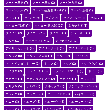
スーパー三徳
(7)
スーパー三心
(2)
スーパー丸幸
(1)
スーパー大津
(2)
スーパー生鮮館TAIGA
(1)
スーパー魚長
(1)
セイブ
(1)
セイミヤ
(6)
セブン
(2)
セブンスター
(1)
セルバ
(1)
タイヨー(茨城)
(7)
タイヨー(鹿児島)
(10)
タカヤナギ
(1)
ダイイチ
(2)
ダイエー
(28)
ダイユー
(1)
チューオー
(1)
ツルヤ
(13)
テーオーストア
(1)
ディナーベル
(1)
デイリーカナート
(2)
デイリーポート
(1)
デイリーマート
(1)
デリシア
(8)
デリシャス広岡
(1)
デリド
(2)
トウズ
(2)
トキハインダストリー
(1)
トスク
(1)
トップ
(2)
トップパルケ
(1)
トミダヤ
(2)
トライアル
(15)
トライアルスマート
(1)
ドミー
(1)
ナカケー
(1)
ナカムラストアー
(2)
ナガノヤ
(1)
ナフコ
(1)
ナリタヤ
(5)
ナルス
(1)
ナルックス
(1)
ナンコクスーパー
(1)
ニシムタ
(3)
ニッコー
(1)
ニューヤヒロ
(1)
ハイマート
(1)
ハニー
(3)
ハローズ
(4)
ハローデイ
(8)
ハローマート
(1)
ハーツ
(1)
ハーベス
(3)
バザール
(2)
バザールタウン
(1)