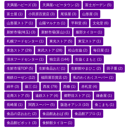
天満屋ハピーズ
(3)
天満屋ハピータウン
(2)
富士ガーデン
(5)
富士屋
(1)
小田原百貨店
(3)
尾張屋
(3)
山形屋
(3)
山形屋ストア
(1)
山陽マルナカ
(1)
平和堂
(6)
文化堂
(6)
新鮮市場(埼玉)
(3)
新鮮市場(富山)
(1)
服部タイヨー
(1)
札幌フードセンター
(1)
東光ストア
(5)
東宝ストア
(1)
東急ストア
(29)
東武ストア
(28)
松山生協
(2)
毎日屋
(1)
清水フードセンター
(1)
独立店
(144)
生協くまもと
(1)
生鮮市場TOP
(5)
生鮮食品おだ
(1)
生鮮館やまひこ
(2)
田子重
(2)
相鉄ローゼン
(12)
福田屋百貨店
(2)
私のわくわくスーパー
(1)
綿半
(3)
藤三
(1)
西友
(79)
西條
(1)
赤札堂
(4)
近商ストア
(5)
遠鉄ストア
(4)
郷野目ストア
(1)
鎌倉屋
(1)
長崎屋
(1)
関西スーパー
(5)
阪急オアシス
(10)
食こまち
(1)
食品の店おおた
(2)
食品館あおば
(6)
食品館アプロ
(1)
食品館ピボット
(3)
食鮮館タイヨー
(1)