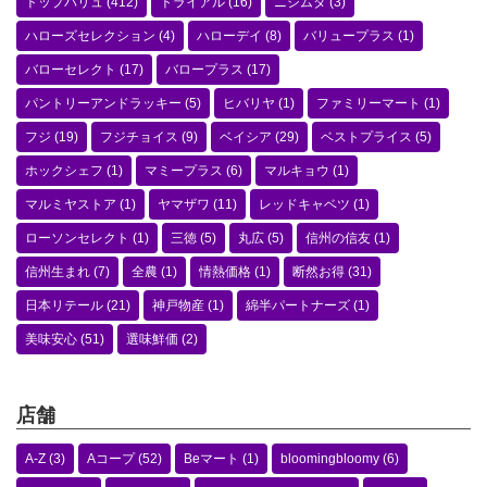
トップバリュ
(412)
トライアル
(16)
ニシムタ
(3)
ハローズセレクション
(4)
ハローデイ
(8)
バリュープラス
(1)
バローセレクト
(17)
バロープラス
(17)
パントリーアンドラッキー
(5)
ヒバリヤ
(1)
ファミリーマート
(1)
フジ
(19)
フジチョイス
(9)
ベイシア
(29)
ベストプライス
(5)
ホックシェフ
(1)
マミープラス
(6)
マルキョウ
(1)
マルミヤストア
(1)
ヤマザワ
(11)
レッドキャベツ
(1)
ローソンセレクト
(1)
三徳
(5)
丸広
(5)
信州の信友
(1)
信州生まれ
(7)
全農
(1)
情熱価格
(1)
断然お得
(31)
日本リテール
(21)
神戸物産
(1)
綿半パートナーズ
(1)
美味安心
(51)
選味鮮価
(2)
店舗
A-Z
(3)
Aコープ
(52)
Beマート
(1)
bloomingbloomy
(6)