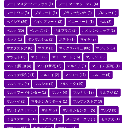
フードマスターベーシック
(1)
フードマーケットマム
(4)
フードワン
(3)
プチマート
(1)
プラッセだいわ
(2)
プレッセ
(1)
ベイシア
(26)
ベイシアマート
(3)
ベニーマート
(1)
ベル
(2)
ベルク
(35)
ベルクス
(9)
ベルプラス
(2)
ホクレンショップ
(1)
ホック
(1)
ボンマルシェ
(2)
ポテト
(1)
マイヤ
(2)
マエダストア
(6)
マスダ
(1)
マックスバリュ
(86)
マツゲン
(6)
マツモト
(2)
マミー
(2)
マミーマート
(16)
マルアイ
(3)
マルイ(岡山)
(4)
マルイ(新潟)
(2)
マルイチ
(1)
マルイチ(宮崎)
(1)
マルイチ(愛知)
(1)
マルエイ
(2)
マルエツ
(47)
マルエー
(4)
マルキョウ
(4)
マルシェ
(1)
マルショク
(10)
マルタフードセンター
(1)
マルト
(4)
マルナカ
(18)
マルフジ
(1)
マルヘイ
(1)
マルホンカウボーイ
(1)
マルマンストア
(3)
マルミヤストア
(6)
マルヤ
(7)
マルヨシセンター
(5)
マルワ
(3)
ミセススマート
(1)
メグリア
(1)
メッサオークワ
(1)
モリナガ
(1)