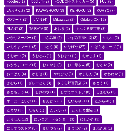
Foodest
(1)
foodium
(2)
FOODOFFストッカー
(5)
FUJI
(8)
JAおきなわ
(2)
KAWASHOKU
(3)
KEIHOKU
(2)
KOHYO
(7)
KOマート
(1)
LIVIN
(4)
Mikawaya
(2)
Odakyu OX
(12)
PLANT
(2)
TAIRAYA
(8)
あおき
(2)
あんくる夢市場
(3)
いかりスーパー
(1)
いさみ屋
(2)
いずみ市民生協
(2)
いちい
(2)
いちやまマート
(3)
いとく
(6)
いなげや
(27)
いばらきコープ
(1)
うおかつ
(2)
うおとみ
(1)
うおまつ
(1)
おかじま
(1)
おかやまコープ
(1)
おくやま
(2)
おっ母さん
(5)
おどや
(2)
おーばん
(4)
かじ惣
(1)
かねひで
(3)
かましん
(8)
かわねや
(1)
きむら
(1)
ぎゅーとら
(3)
さくら野百貨店
(2)
さとう
(1)
さとちょう
(4)
しげのや
(1)
しずてつストア
(8)
しまむら
(2)
すーぱーこいけ
(1)
せんどう
(3)
たいらや
(11)
たからや
(1)
たまや
(3)
たもり
(1)
だいわ
(2)
とくしま生協
(1)
とりせん
(12)
にいつフードセンター
(3)
にしがき
(3)
にしてつストア
(5)
まいづる
(2)
まつばや
(2)
まねき屋
(1)