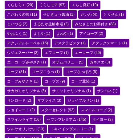
くらしらく
(20)
くらしモア
(97)
くらし良好
(19)
こだわりの味
(11)
せいきょう醤油
(1)
だいわ
(4)
とりせん
(1)
まいづる
(2)
まるたか生鮮市場
(2)
みなさまのお墨付き
(88)
やおふく
(1)
よしや
(1)
よねや
(1)
アイコープ
(2)
アクシアルレーベル
(15)
アスタラビスタ
(1)
アタックスマート
(1)
ウジエスーパー
(2)
エフコープ
(1)
エーコープ
(29)
エーコープみやざき
(1)
オザムバリュー
(5)
カネスエ
(3)
コープ
(81)
コープこうべ
(1)
コープさっぽろ
(5)
コープみやざき
(1)
コープス
(9)
コープ北陸
(1)
サカガミオリジナル
(5)
サミットオリジナル
(1)
サンヨネ
(1)
サンロード
(2)
ザプライス
(3)
ジョイフルサン
(1)
ジョイマート
(2)
スターセレクト
(92)
スマイルコープ
(2)
スマイルライフ
(16)
セブンプレミアム
(145)
タイヨー
(2)
ツルヤオリジナル
(13)
トキハインダストリー
(1)