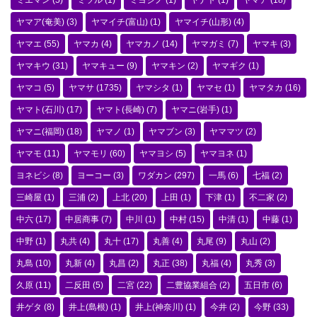
ミエマン
(5)
ミツル
(1)
ミヨシノ
(1)
ヤナト
(1)
ヤマア
(18)
ヤマア(奄美)
(3)
ヤマイチ(富山)
(1)
ヤマイチ(山形)
(4)
ヤマエ
(55)
ヤマカ
(4)
ヤマカノ
(14)
ヤマガミ
(7)
ヤマキ
(3)
ヤマキウ
(31)
ヤマキュー
(9)
ヤマキン
(2)
ヤマギク
(1)
ヤマコ
(5)
ヤマサ
(1735)
ヤマシタ
(1)
ヤマセ
(1)
ヤマタカ
(16)
ヤマト(石川)
(17)
ヤマト(長崎)
(7)
ヤマニ(岩手)
(1)
ヤマニ(福岡)
(18)
ヤマノ
(1)
ヤマブン
(3)
ヤママツ
(2)
ヤマモ
(11)
ヤマモリ
(60)
ヤマヨシ
(5)
ヤマヨネ
(1)
ヨネビシ
(8)
ヨーコー
(3)
ワダカン
(297)
一馬
(6)
七福
(2)
三崎屋
(1)
三浦
(2)
上北
(20)
上田
(1)
下津
(1)
不二家
(2)
中六
(17)
中居商事
(7)
中川
(1)
中村
(15)
中清
(1)
中藤
(1)
中野
(1)
丸共
(4)
丸十
(17)
丸善
(4)
丸尾
(9)
丸山
(2)
丸島
(10)
丸新
(4)
丸昌
(2)
丸正
(38)
丸福
(4)
丸秀
(3)
久原
(11)
二反田
(5)
二宮
(22)
二豊協業組合
(2)
五日市
(6)
井ゲタ
(8)
井上(島根)
(1)
井上(神奈川)
(1)
今井
(2)
今野
(33)