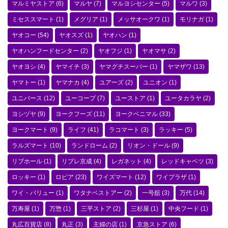
マルミヤストア
(6)
マルヤ
(7)
マルヨシセンター
(5)
マルワ
(3)
ミセススマート
(1)
メグリア
(1)
メッサオークワ
(1)
モリナガ
(1)
ヤオコー
(54)
ヤオスズ
(1)
ヤオハン
(1)
ヤオハンフードセンター
(2)
ヤオフジ
(1)
ヤオマサ
(2)
ヤオヨシ
(4)
ヤマイチ
(3)
ヤマグチスーパー
(1)
ヤマザワ
(13)
ヤマトー
(1)
ヤマナカ
(4)
ユアーズ
(2)
ユニオン
(1)
ユニバース
(12)
ユーコープ
(7)
ユーストア
(1)
ユータカラヤ
(2)
ヨシヅヤ
(9)
ヨークフーズ
(11)
ヨークベニマル
(33)
ヨークマート
(9)
ライフ
(41)
ラコマート
(3)
ラッキー
(5)
ラルズマート
(10)
ランドローム
(2)
リオン・ドール
(9)
リブホール
(1)
リブレ京成
(4)
レガネット
(4)
レッドキャベツ
(3)
ロッキー
(1)
ロピア
(23)
ワイズマート
(12)
ワイプラザ
(1)
ワイ・バリュー
(1)
ワタナベストアー
(2)
一号舘
(3)
万代
(14)
万寿屋
(1)
万惣
(1)
三平ストア
(2)
三杉屋
(1)
中央フード
(1)
丸広百貨店
(8)
丸正
(3)
主婦の店
(1)
京急ストア
(6)