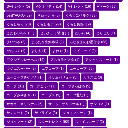
SVセレクト
(5)
Vクオリティ
(14)
Vセレクト
(16)
Vマーク
(95)
yes!YAOKO
(32)
ぎゅーとら
(3)
くらしにベルク
(33)
くらしらく
(20)
くらしモア
(97)
くらし良好
(19)
こだわりの味
(11)
せいきょう醤油
(1)
だいわ
(4)
とりせん
(1)
まいづる
(2)
まるたか生鮮市場
(2)
みなさまのお墨付き
(88)
やおふく
(1)
よしや
(1)
よねや
(1)
アイコープ
(2)
アクシアルレーベル
(15)
アスタラビスタ
(1)
アタックスマート
(1)
ウジエスーパー
(2)
エフコープ
(1)
エーコープ
(29)
エーコープみやざき
(1)
オザムバリュー
(5)
カネスエ
(3)
コープ
(81)
コープこうべ
(1)
コープさっぽろ
(5)
コープみやざき
(1)
コープス
(9)
コープ北陸
(1)
サカガミオリジナル
(5)
サミットオリジナル
(1)
サンヨネ
(1)
サンロード
(2)
ザプライス
(3)
ジョイフルサン
(1)
ジョイマート
(2)
スターセレクト
(92)
スマイルコープ
(2)