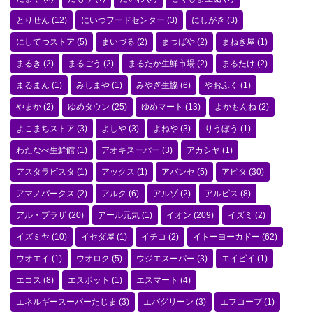
とりせん
(12)
にいつフードセンター
(3)
にしがき
(3)
にしてつストア
(5)
まいづる
(2)
まつばや
(2)
まねき屋
(1)
まるき
(2)
まるごう
(2)
まるたか生鮮市場
(2)
まるたけ
(2)
まるまん
(1)
みしまや
(1)
みやぎ生協
(6)
やおふく
(1)
やまか
(2)
ゆめタウン
(25)
ゆめマート
(13)
よかもんね
(2)
よこまちストア
(3)
よしや
(3)
よねや
(3)
りうぼう
(1)
わたなべ生鮮館
(1)
アオキスーパー
(3)
アカシヤ
(1)
アスタラビスタ
(1)
アックス
(1)
アバンセ
(5)
アピタ
(30)
アマノパークス
(2)
アルク
(6)
アルゾ
(2)
アルビス
(8)
アル・プラザ
(20)
アール元気
(1)
イオン
(209)
イズミ
(2)
イズミヤ
(10)
イセダ屋
(1)
イチコ
(2)
イトーヨーカドー
(62)
ウオエイ
(1)
ウオロク
(5)
ウジエスーパー
(3)
エイビイ
(1)
エコス
(8)
エスポット
(1)
エスマート
(4)
エネルギースーパーたじま
(3)
エバグリーン
(3)
エフコープ
(1)