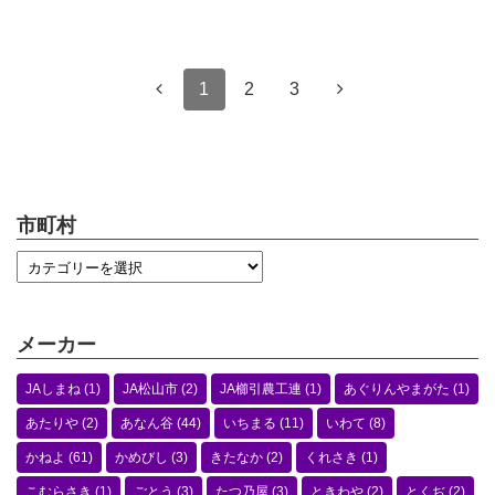
1
2
3
市町村
メーカー
JAしまね
(1)
JA松山市
(2)
JA櫛引農工連
(1)
あぐりんやまがた
(1)
あたりや
(2)
あなん谷
(44)
いちまる
(11)
いわて
(8)
かねよ
(61)
かめびし
(3)
きたなか
(2)
くれさき
(1)
こむらさき
(1)
ごとう
(3)
たつ乃屋
(3)
ときわや
(2)
とくぢ
(2)