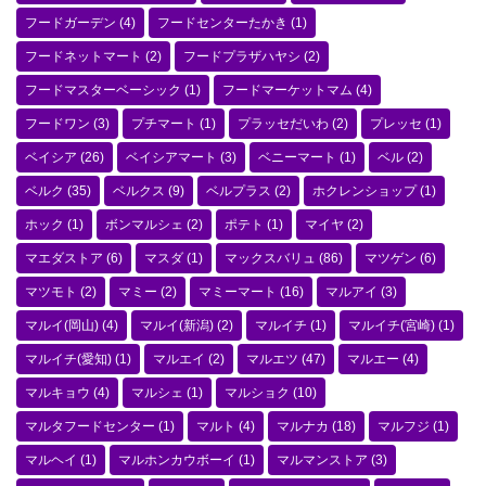
フードガーデン
(4)
フードセンターたかき
(1)
フードネットマート
(2)
フードプラザハヤシ
(2)
フードマスターベーシック
(1)
フードマーケットマム
(4)
フードワン
(3)
プチマート
(1)
プラッセだいわ
(2)
プレッセ
(1)
ベイシア
(26)
ベイシアマート
(3)
ベニーマート
(1)
ベル
(2)
ベルク
(35)
ベルクス
(9)
ベルプラス
(2)
ホクレンショップ
(1)
ホック
(1)
ボンマルシェ
(2)
ポテト
(1)
マイヤ
(2)
マエダストア
(6)
マスダ
(1)
マックスバリュ
(86)
マツゲン
(6)
マツモト
(2)
マミー
(2)
マミーマート
(16)
マルアイ
(3)
マルイ(岡山)
(4)
マルイ(新潟)
(2)
マルイチ
(1)
マルイチ(宮崎)
(1)
マルイチ(愛知)
(1)
マルエイ
(2)
マルエツ
(47)
マルエー
(4)
マルキョウ
(4)
マルシェ
(1)
マルショク
(10)
マルタフードセンター
(1)
マルト
(4)
マルナカ
(18)
マルフジ
(1)
マルヘイ
(1)
マルホンカウボーイ
(1)
マルマンストア
(3)