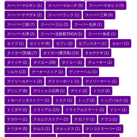
スーパーマルサン
(1)
スーパーマルハチ
(5)
スーパーヤオヒコ
(3)
スーパーヤマザキ
(2)
スーパーラック
(1)
スーパー三和
(9)
スーパー三徳
(7)
スーパー三心
(2)
スーパー丸幸
(1)
スーパー大津
(2)
スーパー生鮮館TAIGA
(1)
スーパー魚長
(1)
セイブ
(1)
セイミヤ
(6)
セブン
(2)
セブンスター
(1)
セルバ
(1)
タイヨー(茨城)
(7)
タイヨー(鹿児島)
(10)
タカヤナギ
(1)
ダイイチ
(2)
ダイエー
(28)
ダイユー
(1)
チューオー
(1)
ツルヤ
(13)
テーオーストア
(1)
ディナーベル
(1)
デイリーカナート
(2)
デイリーポート
(1)
デイリーマート
(1)
デリシア
(8)
デリシャス広岡
(1)
デリド
(2)
トウズ
(2)
トキハインダストリー
(1)
トスク
(1)
トップ
(2)
トップパルケ
(1)
トミダヤ
(2)
トライアル
(15)
トライアルスマート
(1)
ドミー
(1)
ナカケー
(1)
ナカムラストアー
(2)
ナガノヤ
(1)
ナフコ
(1)
ナリタヤ
(5)
ナルス
(1)
ナルックス
(1)
ナンコクスーパー
(1)