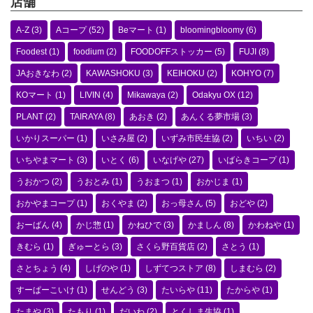
店舗
A-Z
(3)
Aコープ
(52)
Beマート
(1)
bloomingbloomy
(6)
Foodest
(1)
foodium
(2)
FOODOFFストッカー
(5)
FUJI
(8)
JAおきなわ
(2)
KAWASHOKU
(3)
KEIHOKU
(2)
KOHYO
(7)
KOマート
(1)
LIVIN
(4)
Mikawaya
(2)
Odakyu OX
(12)
PLANT
(2)
TAIRAYA
(8)
あおき
(2)
あんくる夢市場
(3)
いかりスーパー
(1)
いさみ屋
(2)
いずみ市民生協
(2)
いちい
(2)
いちやまマート
(3)
いとく
(6)
いなげや
(27)
いばらきコープ
(1)
うおかつ
(2)
うおとみ
(1)
うおまつ
(1)
おかじま
(1)
おかやまコープ
(1)
おくやま
(2)
おっ母さん
(5)
おどや
(2)
おーばん
(4)
かじ惣
(1)
かねひで
(3)
かましん
(8)
かわねや
(1)
きむら
(1)
ぎゅーとら
(3)
さくら野百貨店
(2)
さとう
(1)
さとちょう
(4)
しげのや
(1)
しずてつストア
(8)
しまむら
(2)
すーぱーこいけ
(1)
せんどう
(3)
たいらや
(11)
たからや
(1)
たまや
(3)
たもり
(1)
だいわ
(2)
とくしま生協
(1)