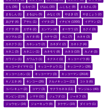
とら
(36)
なるせ
(3)
びはん
(30)
ふじもと
(9)
まるさん
(3)
まるしん
(1)
まるはら
(5)
みなと
(3)
やまき
(2)
やまじょう
(2)
ゑびす
(4)
アサヒ
(1)
イゲタ
(2)
イチビキ
(1000)
イデマン
(2)
イナサ
(9)
エザキ
(2)
エンマン
(4)
オーサワ
(2)
カクイ
(3)
カツマル
(2)
カドタ
(6)
カナヤ
(2)
カニ
(7)
カネキ
(3)
カネクラ
(1)
カネショウ
(2)
カネダイ
(2)
カネトク
(4)
カネニ
(3)
カネニシ
(1)
カネモリ
(8)
カネヨ
(10)
カノオ
(3)
カワイシ
(1)
カワムラ
(1)
キクスイ
(1)
キッコーイワ
(6)
キッコーダイマサ
(1)
キッコーチョウ
(1)
キッコーナン
(28)
キッコーニホン
(1)
キッコーマツ
(3)
キッコーマン
(2618)
キノエネ
(4)
キンコー
(26)
クルメキッコー
(11)
コトヨ
(6)
コバンキュー
(2)
コマツ
(3)
サクラカネヨ
(11)
サンジルシ
(40)
サンビシ
(219)
シマヤ
(32)
ジェフダ
(1)
ジャネフ
(3)
ジョウセン
(16)
ジョーキュウ
(9)
タケサン
(10)
ダイコウ
(1)