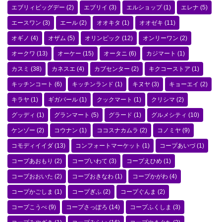
エブリィビッグデー
(2)
エブリイ
(3)
エルショップ
(1)
エレナ
(5)
エースワン
(3)
エール
(2)
オオキタ
(1)
オオゼキ
(11)
オギノ
(4)
オザム
(5)
オリンピック
(12)
オンリーワン
(2)
オークワ
(13)
オーケー
(15)
オータニ
(6)
カジマート
(1)
カスミ
(38)
カネスエ
(4)
カブセンター
(2)
キクコーストア
(1)
キッチンコート
(6)
キッチンランド
(1)
キヌヤ
(3)
キョーエイ
(2)
キラヤ
(1)
ギガパール
(1)
クックマート
(1)
クリシマ
(2)
グッディ
(1)
グランマート
(5)
グラード
(1)
グルメシティ
(10)
ケンゾー
(2)
コウナン
(1)
ココスナカムラ
(2)
コノミヤ
(9)
コモディイイダ
(13)
コンフォートマーケット
(1)
コープあいづ
(1)
コープあおもり
(2)
コープいわて
(3)
コープえひめ
(1)
コープおおいた
(2)
コープおきなわ
(1)
コープかがわ
(4)
コープかごしま
(1)
コープぎふ
(2)
コープぐんま
(2)
コープこうべ
(9)
コープさっぽろ
(14)
コープふくしま
(3)