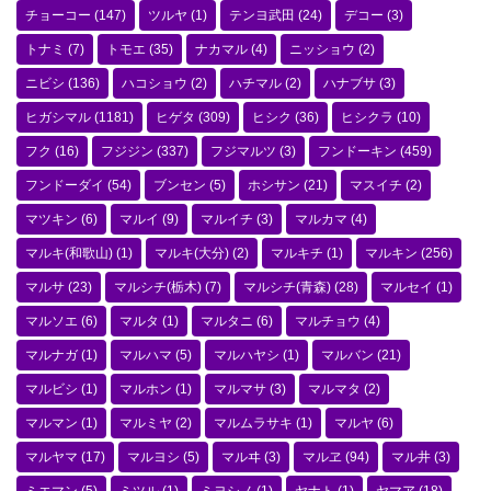
チョーコー
(147)
ツルヤ
(1)
テンヨ武田
(24)
デコー
(3)
トナミ
(7)
トモエ
(35)
ナカマル
(4)
ニッショウ
(2)
ニビシ
(136)
ハコショウ
(2)
ハチマル
(2)
ハナブサ
(3)
ヒガシマル
(1181)
ヒゲタ
(309)
ヒシク
(36)
ヒシクラ
(10)
フク
(16)
フジジン
(337)
フジマルツ
(3)
フンドーキン
(459)
フンドーダイ
(54)
ブンセン
(5)
ホシサン
(21)
マスイチ
(2)
マツキン
(6)
マルイ
(9)
マルイチ
(3)
マルカマ
(4)
マルキ(和歌山)
(1)
マルキ(大分)
(2)
マルキチ
(1)
マルキン
(256)
マルサ
(23)
マルシチ(栃木)
(7)
マルシチ(青森)
(28)
マルセイ
(1)
マルソエ
(6)
マルタ
(1)
マルタニ
(6)
マルチョウ
(4)
マルナガ
(1)
マルハマ
(5)
マルハヤシ
(1)
マルバン
(21)
マルビシ
(1)
マルホン
(1)
マルマサ
(3)
マルマタ
(2)
マルマン
(1)
マルミヤ
(2)
マルムラサキ
(1)
マルヤ
(6)
マルヤマ
(17)
マルヨシ
(5)
マルヰ
(3)
マルヱ
(94)
マル井
(3)