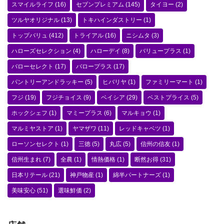
スマイルライフ
(16)
セブンプレミアム
(145)
タイヨー
(2)
ツルヤオリジナル
(13)
トキハインダストリー
(1)
トップバリュ
(412)
トライアル
(16)
ニシムタ
(3)
ハローズセレクション
(4)
ハローデイ
(8)
バリュープラス
(1)
バローセレクト
(17)
バロープラス
(17)
パントリーアンドラッキー
(5)
ヒバリヤ
(1)
ファミリーマート
(1)
フジ
(19)
フジチョイス
(9)
ベイシア
(29)
ベストプライス
(5)
ホックシェフ
(1)
マミープラス
(6)
マルキョウ
(1)
マルミヤストア
(1)
ヤマザワ
(11)
レッドキャベツ
(1)
ローソンセレクト
(1)
三徳
(5)
丸広
(5)
信州の信友
(1)
信州生まれ
(7)
全農
(1)
情熱価格
(1)
断然お得
(31)
日本リテール
(21)
神戸物産
(1)
綿半パートナーズ
(1)
美味安心
(51)
選味鮮価
(2)