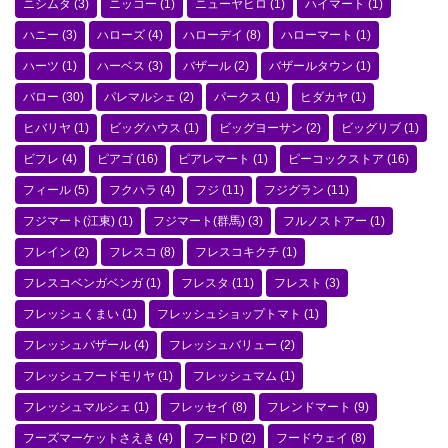
ニシムタ
(3)
ニッコー
(1)
ニューヤヒロ
(1)
ハイマート
(1)
ハニー
(3)
ハローズ
(4)
ハローデイ
(8)
ハローマート
(1)
ハーツ
(1)
ハーベス
(3)
バザール
(2)
バザールタウン
(1)
バロー
(30)
パレマルシェ
(2)
パークス
(1)
ヒダカヤ
(1)
ヒバリヤ
(1)
ビッグハウス
(1)
ビッグヨーサン
(2)
ビッグリブ
(1)
ビフレ
(4)
ピアゴ
(16)
ピアレマート
(1)
ピーコックストア
(16)
フィール
(5)
フクハラ
(4)
フジ
(11)
フジグラン
(11)
フジマート(江東)
(1)
フジマート(群馬)
(3)
フルノストアー
(1)
フレイン
(2)
フレスコ
(8)
フレスコキクチ
(1)
フレスコベンガベンガ
(1)
フレスタ
(11)
フレスト
(3)
フレッシュくまい
(1)
フレッシュショップトマト
(1)
フレッシュバザール
(4)
フレッシュバリュー
(2)
フレッシュフードモリヤ
(1)
フレッシュマム
(1)
フレッシュマルシェ
(1)
フレッセイ
(8)
フレンドマート
(9)
フーズマーケットさえき
(4)
フードD
(2)
フードウェイ
(8)