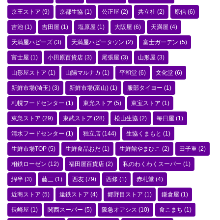
京王ストア
(9)
京都生協
(1)
公正屋
(2)
共立社
(2)
原信
(6)
吉池
(1)
吉田屋
(1)
塩原屋
(1)
大阪屋
(6)
天満屋
(4)
天満屋ハピーズ
(3)
天満屋ハピータウン
(2)
富士ガーデン
(5)
富士屋
(1)
小田原百貨店
(3)
尾張屋
(3)
山形屋
(3)
山形屋ストア
(1)
山陽マルナカ
(1)
平和堂
(6)
文化堂
(6)
新鮮市場(埼玉)
(3)
新鮮市場(富山)
(1)
服部タイヨー
(1)
札幌フードセンター
(1)
東光ストア
(5)
東宝ストア
(1)
東急ストア
(29)
東武ストア
(28)
松山生協
(2)
毎日屋
(1)
清水フードセンター
(1)
独立店
(144)
生協くまもと
(1)
生鮮市場TOP
(5)
生鮮食品おだ
(1)
生鮮館やまひこ
(2)
田子重
(2)
相鉄ローゼン
(12)
福田屋百貨店
(2)
私のわくわくスーパー
(1)
綿半
(3)
藤三
(1)
西友
(79)
西條
(1)
赤札堂
(4)
近商ストア
(5)
遠鉄ストア
(4)
郷野目ストア
(1)
鎌倉屋
(1)
長崎屋
(1)
関西スーパー
(5)
阪急オアシス
(10)
食こまち
(1)