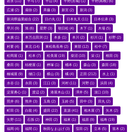
岩永
(11)
平与
(7)
平山
(4)
平野(宮城)
(1)
平野(島根)
(6)
広瀬
(2)
扇弥
(2)
斉藤
(3)
新宮
(2)
新潟
(3)
新潟県協業組合
(22)
日の丸
(1)
日本丸天
(11)
日本伝承
(3)
早川
(9)
旭
(6)
星野
(3)
朝日松
(4)
木下
(1)
木場
(5)
末廣
(1)
本万点田渕
(1)
本多
(1)
本川
(2)
杉川
(1)
杉野
(2)
村要
(4)
東北
(14)
東松島長寿
(2)
東部
(12)
松中
(7)
松岡屋
(1)
松本
(7)
松美屋
(19)
柴沼
(10)
栄
(1)
根田
(3)
桑田
(9)
桔梗屋
(1)
桝塚
(1)
桶本
(1)
森山
(3)
森田
(18)
楠城屋
(9)
樋口
(1)
横山
(3)
橘
(4)
正田
(212)
水上
(1)
水谷
(1)
永田
(3)
江口
(3)
河村
(11)
河野
(1)
浜田
(4)
淀屋勇心
(1)
渡辺
(2)
港屋木山
(1)
澤井
(5)
濵口
(10)
照井
(6)
熊井
(3)
玉島
(2)
玉鈴
(5)
田中
(3)
田丸
(2)
町田
(3)
白龍
(4)
盛田
(22)
直源
(41)
相木屋
(7)
矢木
(2)
矢野
(11)
石孫
(2)
神田
(2)
福來
(1)
福原
(9)
福寿
(19)
福岡
(4)
福間
(1)
秋田なまはげ
(3)
窪田
(2)
立本
(5)
笛木
(2)