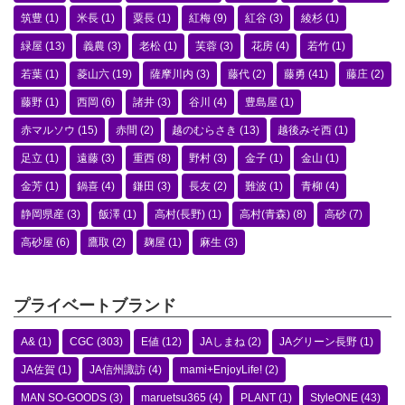
筑豊
(1)
米長
(1)
粟長
(1)
紅梅
(9)
紅谷
(3)
綾杉
(1)
緑屋
(13)
義農
(3)
老松
(1)
芙蓉
(3)
花房
(4)
若竹
(1)
若葉
(1)
菱山六
(19)
薩摩川内
(3)
藤代
(2)
藤勇
(41)
藤庄
(2)
藤野
(1)
西岡
(6)
諸井
(3)
谷川
(4)
豊島屋
(1)
赤マルソウ
(15)
赤間
(2)
越のむらさき
(13)
越後みそ西
(1)
足立
(1)
遠藤
(3)
重西
(8)
野村
(3)
金子
(1)
金山
(1)
金芳
(1)
鍋喜
(4)
鎌田
(3)
長友
(2)
難波
(1)
青柳
(4)
静岡県産
(3)
飯澤
(1)
高村(長野)
(1)
高村(青森)
(8)
高砂
(7)
高砂屋
(6)
鷹取
(2)
麹屋
(1)
麻生
(3)
プライベートブランド
A&
(1)
CGC
(303)
E値
(12)
JAしまね
(2)
JAグリーン長野
(1)
JA佐賀
(1)
JA信州諏訪
(4)
mami+EnjoyLife!
(2)
MAN SO-GOODS
(3)
maruetsu365
(4)
PLANT
(1)
StyleONE
(43)