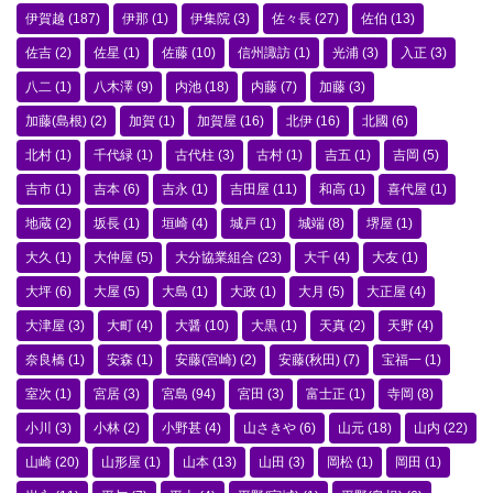
伊賀越
(187)
伊那
(1)
伊集院
(3)
佐々長
(27)
佐伯
(13)
佐吉
(2)
佐星
(1)
佐藤
(10)
信州諏訪
(1)
光浦
(3)
入正
(3)
八二
(1)
八木澤
(9)
内池
(18)
内藤
(7)
加藤
(3)
加藤(島根)
(2)
加賀
(1)
加賀屋
(16)
北伊
(16)
北國
(6)
北村
(1)
千代緑
(1)
古代柱
(3)
古村
(1)
吉五
(1)
吉岡
(5)
吉市
(1)
吉本
(6)
吉永
(1)
吉田屋
(11)
和高
(1)
喜代屋
(1)
地蔵
(2)
坂長
(1)
垣崎
(4)
城戸
(1)
城端
(8)
堺屋
(1)
大久
(1)
大仲屋
(5)
大分協業組合
(23)
大千
(4)
大友
(1)
大坪
(6)
大屋
(5)
大島
(1)
大政
(1)
大月
(5)
大正屋
(4)
大津屋
(3)
大町
(4)
大醤
(10)
大黒
(1)
天真
(2)
天野
(4)
奈良橋
(1)
安森
(1)
安藤(宮崎)
(2)
安藤(秋田)
(7)
宝福一
(1)
室次
(1)
宮居
(3)
宮島
(94)
宮田
(3)
富士正
(1)
寺岡
(8)
小川
(3)
小林
(2)
小野甚
(4)
山さきや
(6)
山元
(18)
山内
(22)
山崎
(20)
山形屋
(1)
山本
(13)
山田
(3)
岡松
(1)
岡田
(1)