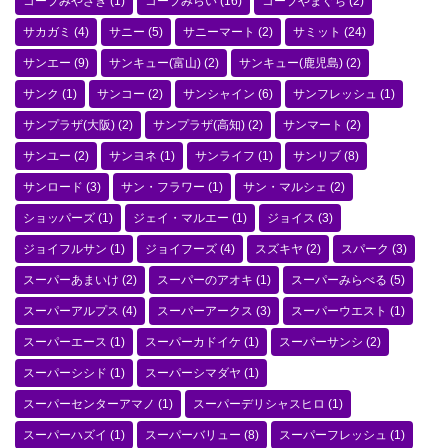
コープみやざき
(1)
コープみらい
(16)
コープやまぐち
(2)
サカガミ
(4)
サニー
(5)
サニーマート
(2)
サミット
(24)
サンエー
(9)
サンキュー(富山)
(2)
サンキュー(鹿児島)
(2)
サンク
(1)
サンコー
(2)
サンシャイン
(6)
サンフレッシュ
(1)
サンプラザ(大阪)
(2)
サンプラザ(高知)
(2)
サンマート
(2)
サンユー
(2)
サンヨネ
(1)
サンライフ
(1)
サンリブ
(8)
サンロード
(3)
サン・フラワー
(1)
サン・マルシェ
(2)
ショッパーズ
(1)
ジェイ・マルエー
(1)
ジョイス
(3)
ジョイフルサン
(1)
ジョイフーズ
(4)
スズキヤ
(2)
スパーク
(3)
スーパーあまいけ
(2)
スーパーのアオキ
(1)
スーパーみらべる
(5)
スーパーアルプス
(4)
スーパーアークス
(3)
スーパーウエスト
(1)
スーパーエース
(1)
スーパーカドイケ
(1)
スーパーサンシ
(2)
スーパーシシド
(1)
スーパーシマダヤ
(1)
スーパーセンターアマノ
(1)
スーパーデリシャスヒロ
(1)
スーパーハズイ
(1)
スーパーバリュー
(8)
スーパーフレッシュ
(1)