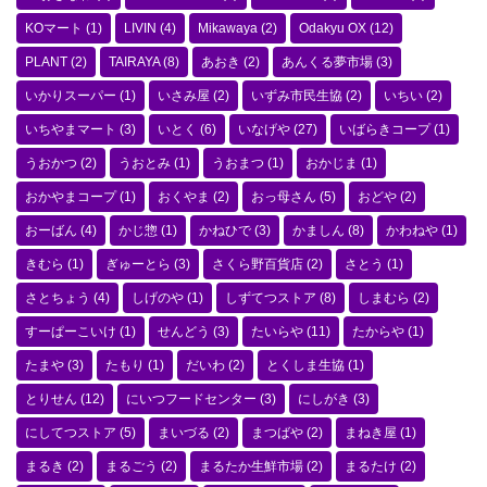
KOマート
(1)
LIVIN
(4)
Mikawaya
(2)
Odakyu OX
(12)
PLANT
(2)
TAIRAYA
(8)
あおき
(2)
あんくる夢市場
(3)
いかりスーパー
(1)
いさみ屋
(2)
いずみ市民生協
(2)
いちい
(2)
いちやまマート
(3)
いとく
(6)
いなげや
(27)
いばらきコープ
(1)
うおかつ
(2)
うおとみ
(1)
うおまつ
(1)
おかじま
(1)
おかやまコープ
(1)
おくやま
(2)
おっ母さん
(5)
おどや
(2)
おーばん
(4)
かじ惣
(1)
かねひで
(3)
かましん
(8)
かわねや
(1)
きむら
(1)
ぎゅーとら
(3)
さくら野百貨店
(2)
さとう
(1)
さとちょう
(4)
しげのや
(1)
しずてつストア
(8)
しまむら
(2)
すーぱーこいけ
(1)
せんどう
(3)
たいらや
(11)
たからや
(1)
たまや
(3)
たもり
(1)
だいわ
(2)
とくしま生協
(1)
とりせん
(12)
にいつフードセンター
(3)
にしがき
(3)
にしてつストア
(5)
まいづる
(2)
まつばや
(2)
まねき屋
(1)
まるき
(2)
まるごう
(2)
まるたか生鮮市場
(2)
まるたけ
(2)