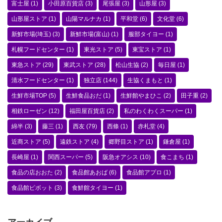
富士屋
(1)
小田原百貨店
(3)
尾張屋
(3)
山形屋
(3)
山形屋ストア
(1)
山陽マルナカ
(1)
平和堂
(6)
文化堂
(6)
新鮮市場(埼玉)
(3)
新鮮市場(富山)
(1)
服部タイヨー
(1)
札幌フードセンター
(1)
東光ストア
(5)
東宝ストア
(1)
東急ストア
(29)
東武ストア
(28)
松山生協
(2)
毎日屋
(1)
清水フードセンター
(1)
独立店
(144)
生協くまもと
(1)
生鮮市場TOP
(5)
生鮮食品おだ
(1)
生鮮館やまひこ
(2)
田子重
(2)
相鉄ローゼン
(12)
福田屋百貨店
(2)
私のわくわくスーパー
(1)
綿半
(3)
藤三
(1)
西友
(79)
西條
(1)
赤札堂
(4)
近商ストア
(5)
遠鉄ストア
(4)
郷野目ストア
(1)
鎌倉屋
(1)
長崎屋
(1)
関西スーパー
(5)
阪急オアシス
(10)
食こまち
(1)
食品の店おおた
(2)
食品館あおば
(6)
食品館アプロ
(1)
食品館ピボット
(3)
食鮮館タイヨー
(1)