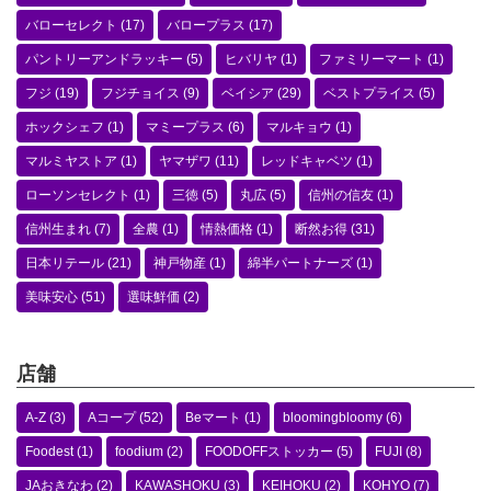
バローセレクト
(17)
バロープラス
(17)
パントリーアンドラッキー
(5)
ヒバリヤ
(1)
ファミリーマート
(1)
フジ
(19)
フジチョイス
(9)
ベイシア
(29)
ベストプライス
(5)
ホックシェフ
(1)
マミープラス
(6)
マルキョウ
(1)
マルミヤストア
(1)
ヤマザワ
(11)
レッドキャベツ
(1)
ローソンセレクト
(1)
三徳
(5)
丸広
(5)
信州の信友
(1)
信州生まれ
(7)
全農
(1)
情熱価格
(1)
断然お得
(31)
日本リテール
(21)
神戸物産
(1)
綿半パートナーズ
(1)
美味安心
(51)
選味鮮価
(2)
店舗
A-Z
(3)
Aコープ
(52)
Beマート
(1)
bloomingbloomy
(6)
Foodest
(1)
foodium
(2)
FOODOFFストッカー
(5)
FUJI
(8)
JAおきなわ
(2)
KAWASHOKU
(3)
KEIHOKU
(2)
KOHYO
(7)