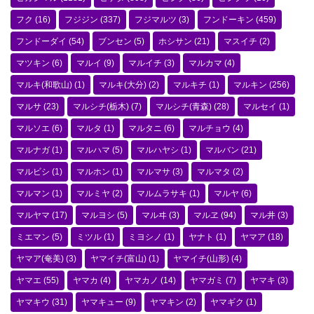
フク
(16)
フジジン
(337)
フジマルツ
(3)
フンドーキン
(459)
フンドーダイ
(54)
ブンセン
(5)
ホシサン
(21)
マスイチ
(2)
マツキン
(6)
マルイ
(9)
マルイチ
(3)
マルカマ
(4)
マルキ(和歌山)
(1)
マルキ(大分)
(2)
マルキチ
(1)
マルキン
(256)
マルサ
(23)
マルシチ(栃木)
(7)
マルシチ(青森)
(28)
マルセイ
(1)
マルソエ
(6)
マルタ
(1)
マルタニ
(6)
マルチョウ
(4)
マルナガ
(1)
マルハマ
(5)
マルハヤシ
(1)
マルバン
(21)
マルビシ
(1)
マルホン
(1)
マルマサ
(3)
マルマタ
(2)
マルマン
(1)
マルミヤ
(2)
マルムラサキ
(1)
マルヤ
(6)
マルヤマ
(17)
マルヨシ
(5)
マルヰ
(3)
マルヱ
(94)
マル井
(3)
ミエマン
(5)
ミツル
(1)
ミヨシノ
(1)
ヤナト
(1)
ヤマア
(18)
ヤマア(奄美)
(3)
ヤマイチ(富山)
(1)
ヤマイチ(山形)
(4)
ヤマエ
(55)
ヤマカ
(4)
ヤマカノ
(14)
ヤマガミ
(7)
ヤマキ
(3)
ヤマキウ
(31)
ヤマキュー
(9)
ヤマキン
(2)
ヤマギク
(1)