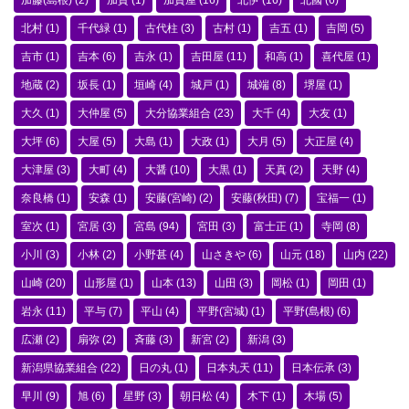
加藤(島根)
(2)
加賀
(1)
加賀屋
(16)
北伊
(16)
北國
(6)
北村
(1)
千代緑
(1)
古代柱
(3)
古村
(1)
吉五
(1)
吉岡
(5)
吉市
(1)
吉本
(6)
吉永
(1)
吉田屋
(11)
和高
(1)
喜代屋
(1)
地蔵
(2)
坂長
(1)
垣崎
(4)
城戸
(1)
城端
(8)
堺屋
(1)
大久
(1)
大仲屋
(5)
大分協業組合
(23)
大千
(4)
大友
(1)
大坪
(6)
大屋
(5)
大島
(1)
大政
(1)
大月
(5)
大正屋
(4)
大津屋
(3)
大町
(4)
大醤
(10)
大黒
(1)
天真
(2)
天野
(4)
奈良橋
(1)
安森
(1)
安藤(宮崎)
(2)
安藤(秋田)
(7)
宝福一
(1)
室次
(1)
宮居
(3)
宮島
(94)
宮田
(3)
富士正
(1)
寺岡
(8)
小川
(3)
小林
(2)
小野甚
(4)
山さきや
(6)
山元
(18)
山内
(22)
山崎
(20)
山形屋
(1)
山本
(13)
山田
(3)
岡松
(1)
岡田
(1)
岩永
(11)
平与
(7)
平山
(4)
平野(宮城)
(1)
平野(島根)
(6)
広瀬
(2)
扇弥
(2)
斉藤
(3)
新宮
(2)
新潟
(3)
新潟県協業組合
(22)
日の丸
(1)
日本丸天
(11)
日本伝承
(3)
早川
(9)
旭
(6)
星野
(3)
朝日松
(4)
木下
(1)
木場
(5)