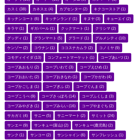
カスミ
(38)
カネスエ
(4)
カブセンター
(2)
キクコーストア
(1)
キッチンコート
(6)
キッチンランド
(1)
キヌヤ
(3)
キョーエイ
(2)
キラヤ
(1)
ギガパール
(1)
クックマート
(1)
クリシマ
(2)
グッディ
(1)
グランマート
(5)
グラード
(1)
グルメシティ
(10)
ケンゾー
(2)
コウナン
(1)
ココスナカムラ
(2)
コノミヤ
(9)
コモディイイダ
(13)
コンフォートマーケット
(1)
コープあいづ
(1)
コープあおもり
(2)
コープいわて
(3)
コープえひめ
(1)
コープおおいた
(2)
コープおきなわ
(1)
コープかがわ
(4)
コープかごしま
(1)
コープぎふ
(2)
コープぐんま
(2)
コープこうべ
(9)
コープさっぽろ
(14)
コープふくしま
(3)
コープみやざき
(1)
コープみらい
(16)
コープやまぐち
(2)
サカガミ
(4)
サニー
(5)
サニーマート
(2)
サミット
(24)
サンエー
(9)
サンキュー(富山)
(2)
サンキュー(鹿児島)
(2)
サンク
(1)
サンコー
(2)
サンシャイン
(6)
サンフレッシュ
(1)