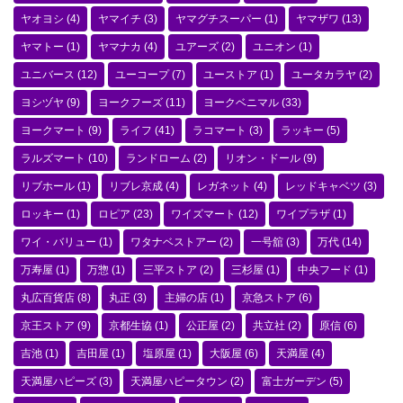
ヤオヨシ
(4)
ヤマイチ
(3)
ヤマグチスーパー
(1)
ヤマザワ
(13)
ヤマトー
(1)
ヤマナカ
(4)
ユアーズ
(2)
ユニオン
(1)
ユニバース
(12)
ユーコープ
(7)
ユーストア
(1)
ユータカラヤ
(2)
ヨシヅヤ
(9)
ヨークフーズ
(11)
ヨークベニマル
(33)
ヨークマート
(9)
ライフ
(41)
ラコマート
(3)
ラッキー
(5)
ラルズマート
(10)
ランドローム
(2)
リオン・ドール
(9)
リブホール
(1)
リブレ京成
(4)
レガネット
(4)
レッドキャベツ
(3)
ロッキー
(1)
ロピア
(23)
ワイズマート
(12)
ワイプラザ
(1)
ワイ・バリュー
(1)
ワタナベストアー
(2)
一号舘
(3)
万代
(14)
万寿屋
(1)
万惣
(1)
三平ストア
(2)
三杉屋
(1)
中央フード
(1)
丸広百貨店
(8)
丸正
(3)
主婦の店
(1)
京急ストア
(6)
京王ストア
(9)
京都生協
(1)
公正屋
(2)
共立社
(2)
原信
(6)
吉池
(1)
吉田屋
(1)
塩原屋
(1)
大阪屋
(6)
天満屋
(4)
天満屋ハピーズ
(3)
天満屋ハピータウン
(2)
富士ガーデン
(5)