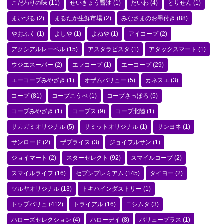
こだわりの味
(11)
せいきょう醤油
(1)
だいわ
(4)
とりせん
(1)
まいづる
(2)
まるたか生鮮市場
(2)
みなさまのお墨付き
(88)
やおふく
(1)
よしや
(1)
よねや
(1)
アイコープ
(2)
アクシアルレーベル
(15)
アスタラビスタ
(1)
アタックスマート
(1)
ウジエスーパー
(2)
エフコープ
(1)
エーコープ
(29)
エーコープみやざき
(1)
オザムバリュー
(5)
カネスエ
(3)
コープ
(81)
コープこうべ
(1)
コープさっぽろ
(5)
コープみやざき
(1)
コープス
(9)
コープ北陸
(1)
サカガミオリジナル
(5)
サミットオリジナル
(1)
サンヨネ
(1)
サンロード
(2)
ザプライス
(3)
ジョイフルサン
(1)
ジョイマート
(2)
スターセレクト
(92)
スマイルコープ
(2)
スマイルライフ
(16)
セブンプレミアム
(145)
タイヨー
(2)
ツルヤオリジナル
(13)
トキハインダストリー
(1)
トップバリュ
(412)
トライアル
(16)
ニシムタ
(3)
ハローズセレクション
(4)
ハローデイ
(8)
バリュープラス
(1)