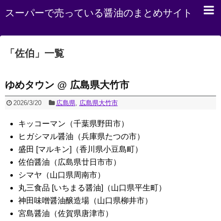
スーパーで売っている醤油のまとめサイト
「
佐伯
」
一覧
ゆめタウン @ 広島県大竹市
2026/3/20
広島県
,
広島県大竹市
キッコーマン（千葉県野田市）
ヒガシマル醤油（兵庫県たつの市）
盛田 [マルキン]（香川県小豆島町）
佐伯醤油（広島県廿日市市）
シマヤ（山口県周南市）
丸三食品 [いちまる醤油]（山口県平生町）
神田味噌醤油醸造場（山口県柳井市）
宮島醤油（佐賀県唐津市）