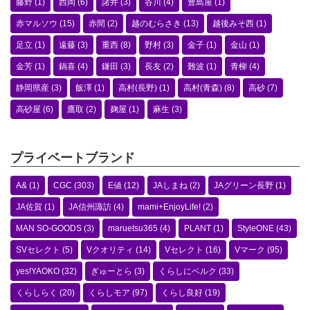
藤野
(1)
西岡
(6)
諸井
(3)
谷川
(4)
豊島屋
(1)
赤マルソウ
(15)
赤間
(2)
越のむらさき
(13)
越後みそ西
(1)
足立
(1)
遠藤
(3)
重西
(8)
野村
(3)
金子
(1)
金山
(1)
金芳
(1)
鍋喜
(4)
鎌田
(3)
長友
(2)
難波
(1)
青柳
(4)
静岡県産
(3)
飯澤
(1)
高村(長野)
(1)
高村(青森)
(8)
高砂
(7)
高砂屋
(6)
鷹取
(2)
麹屋
(1)
麻生
(3)
プライベートブランド
A&
(1)
CGC
(303)
E値
(12)
JAしまね
(2)
JAグリーン長野
(1)
JA佐賀
(1)
JA信州諏訪
(4)
mami+EnjoyLife!
(2)
MAN SO-GOODS
(3)
maruetsu365
(4)
PLANT
(1)
StyleONE
(43)
SVセレクト
(5)
Vクオリティ
(14)
Vセレクト
(16)
Vマーク
(95)
yes!YAOKO
(32)
ぎゅーとら
(3)
くらしにベルク
(33)
くらしらく
(20)
くらしモア
(97)
くらし良好
(19)