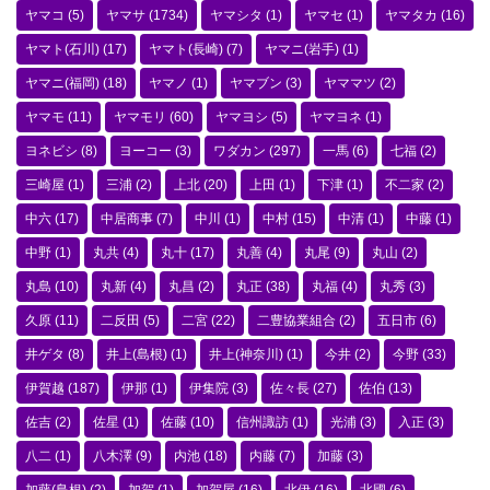
ヤマコ
(5)
ヤマサ
(1734)
ヤマシタ
(1)
ヤマセ
(1)
ヤマタカ
(16)
ヤマト(石川)
(17)
ヤマト(長崎)
(7)
ヤマニ(岩手)
(1)
ヤマニ(福岡)
(18)
ヤマノ
(1)
ヤマブン
(3)
ヤママツ
(2)
ヤマモ
(11)
ヤマモリ
(60)
ヤマヨシ
(5)
ヤマヨネ
(1)
ヨネビシ
(8)
ヨーコー
(3)
ワダカン
(297)
一馬
(6)
七福
(2)
三崎屋
(1)
三浦
(2)
上北
(20)
上田
(1)
下津
(1)
不二家
(2)
中六
(17)
中居商事
(7)
中川
(1)
中村
(15)
中清
(1)
中藤
(1)
中野
(1)
丸共
(4)
丸十
(17)
丸善
(4)
丸尾
(9)
丸山
(2)
丸島
(10)
丸新
(4)
丸昌
(2)
丸正
(38)
丸福
(4)
丸秀
(3)
久原
(11)
二反田
(5)
二宮
(22)
二豊協業組合
(2)
五日市
(6)
井ゲタ
(8)
井上(島根)
(1)
井上(神奈川)
(1)
今井
(2)
今野
(33)
伊賀越
(187)
伊那
(1)
伊集院
(3)
佐々長
(27)
佐伯
(13)
佐吉
(2)
佐星
(1)
佐藤
(10)
信州諏訪
(1)
光浦
(3)
入正
(3)
八二
(1)
八木澤
(9)
内池
(18)
内藤
(7)
加藤
(3)