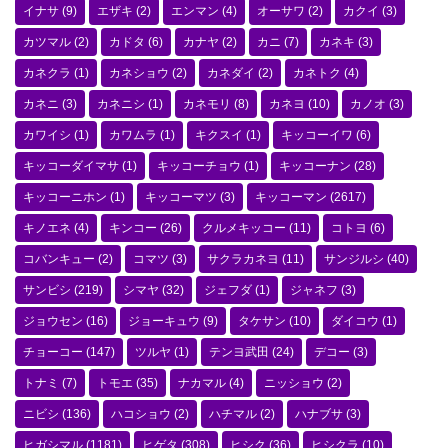
イナサ
(9)
エザキ
(2)
エンマン
(4)
オーサワ
(2)
カクイ
(3)
カツマル
(2)
カドタ
(6)
カナヤ
(2)
カニ
(7)
カネキ
(3)
カネクラ
(1)
カネショウ
(2)
カネダイ
(2)
カネトク
(4)
カネニ
(3)
カネニシ
(1)
カネモリ
(8)
カネヨ
(10)
カノオ
(3)
カワイシ
(1)
カワムラ
(1)
キクスイ
(1)
キッコーイワ
(6)
キッコーダイマサ
(1)
キッコーチョウ
(1)
キッコーナン
(28)
キッコーニホン
(1)
キッコーマツ
(3)
キッコーマン
(2617)
キノエネ
(4)
キンコー
(26)
クルメキッコー
(11)
コトヨ
(6)
コバンキュー
(2)
コマツ
(3)
サクラカネヨ
(11)
サンジルシ
(40)
サンビシ
(219)
シマヤ
(32)
ジェフダ
(1)
ジャネフ
(3)
ジョウセン
(16)
ジョーキュウ
(9)
タケサン
(10)
ダイコウ
(1)
チョーコー
(147)
ツルヤ
(1)
テンヨ武田
(24)
デコー
(3)
トナミ
(7)
トモエ
(35)
ナカマル
(4)
ニッショウ
(2)
ニビシ
(136)
ハコショウ
(2)
ハチマル
(2)
ハナブサ
(3)
ヒガシマル
(1181)
ヒゲタ
(308)
ヒシク
(36)
ヒシクラ
(10)