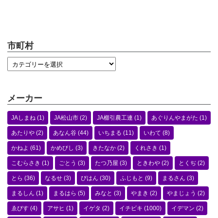
市町村
メーカー
JAしまね
(1)
JA松山市
(2)
JA櫛引農工連
(1)
あぐりんやまがた
(1)
あたりや
(2)
あなん谷
(44)
いちまる
(11)
いわて
(8)
かねよ
(61)
かめびし
(3)
きたなか
(2)
くれさき
(1)
こむらさき
(1)
ごとう
(3)
たつ乃屋
(3)
ときわや
(2)
とくぢ
(2)
とら
(36)
なるせ
(3)
びはん
(30)
ふじもと
(9)
まるさん
(3)
まるしん
(1)
まるはら
(5)
みなと
(3)
やまき
(2)
やまじょう
(2)
ゑびす
(4)
アサヒ
(1)
イゲタ
(2)
イチビキ
(1000)
イデマン
(2)