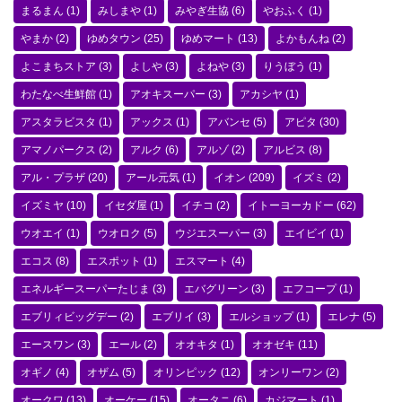
まるまん
(1)
みしまや
(1)
みやぎ生協
(6)
やおふく
(1)
やまか
(2)
ゆめタウン
(25)
ゆめマート
(13)
よかもんね
(2)
よこまちストア
(3)
よしや
(3)
よねや
(3)
りうぼう
(1)
わたなべ生鮮館
(1)
アオキスーパー
(3)
アカシヤ
(1)
アスタラビスタ
(1)
アックス
(1)
アバンセ
(5)
アピタ
(30)
アマノパークス
(2)
アルク
(6)
アルゾ
(2)
アルビス
(8)
アル・プラザ
(20)
アール元気
(1)
イオン
(209)
イズミ
(2)
イズミヤ
(10)
イセダ屋
(1)
イチコ
(2)
イトーヨーカドー
(62)
ウオエイ
(1)
ウオロク
(5)
ウジエスーパー
(3)
エイビイ
(1)
エコス
(8)
エスポット
(1)
エスマート
(4)
エネルギースーパーたじま
(3)
エバグリーン
(3)
エフコープ
(1)
エブリィビッグデー
(2)
エブリイ
(3)
エルショップ
(1)
エレナ
(5)
エースワン
(3)
エール
(2)
オオキタ
(1)
オオゼキ
(11)
オギノ
(4)
オザム
(5)
オリンピック
(12)
オンリーワン
(2)
オークワ
(13)
オーケー
(15)
オータニ
(6)
カジマート
(1)