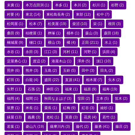
末廣
(1)
本万点田渕
(1)
本多
(1)
本川
(2)
杉川
(1)
杉野
(2)
村要
(4)
東北
(14)
東松島長寿
(2)
東部
(12)
松中
(7)
松岡屋
(1)
松本
(7)
松美屋
(19)
柴沼
(10)
栄
(1)
根田
(3)
桑田
(9)
桔梗屋
(1)
桝塚
(1)
桶本
(1)
森山
(3)
森田
(18)
楠城屋
(9)
樋口
(1)
横山
(3)
橘
(4)
正田
(211)
水上
(1)
水谷
(1)
永田
(3)
江口
(3)
河村
(11)
河野
(1)
浜田
(4)
淀屋勇心
(1)
渡辺
(2)
港屋木山
(1)
澤井
(5)
濵口
(10)
照井
(6)
熊井
(3)
玉島
(2)
玉鈴
(5)
田中
(3)
田丸
(2)
町田
(3)
白龍
(4)
盛田
(22)
直源
(41)
相木屋
(7)
矢木
(2)
矢野
(11)
石孫
(2)
神田
(2)
福來
(1)
福原
(9)
福寿
(19)
福岡
(4)
福間
(1)
秋田なまはげ
(3)
窪田
(2)
立本
(5)
笛木
(2)
筑豊
(1)
米長
(1)
粟長
(1)
紅梅
(9)
紅谷
(3)
綾杉
(1)
緑屋
(13)
義農
(3)
老松
(1)
芙蓉
(3)
花房
(4)
若竹
(1)
若葉
(1)
菱山六
(19)
薩摩川内
(3)
藤代
(2)
藤勇
(41)
藤庄
(2)