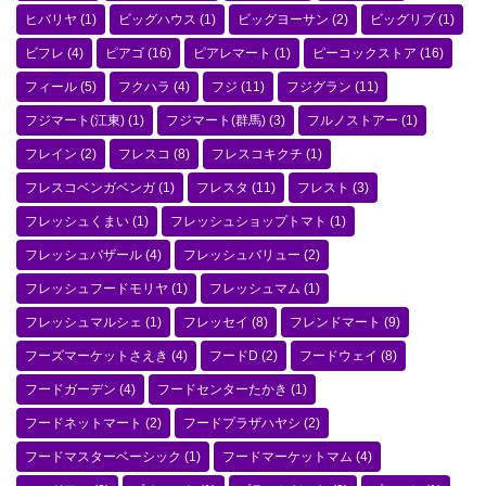
ヒバリヤ
(1)
ビッグハウス
(1)
ビッグヨーサン
(2)
ビッグリブ
(1)
ビフレ
(4)
ピアゴ
(16)
ピアレマート
(1)
ピーコックストア
(16)
フィール
(5)
フクハラ
(4)
フジ
(11)
フジグラン
(11)
フジマート(江東)
(1)
フジマート(群馬)
(3)
フルノストアー
(1)
フレイン
(2)
フレスコ
(8)
フレスコキクチ
(1)
フレスコベンガベンガ
(1)
フレスタ
(11)
フレスト
(3)
フレッシュくまい
(1)
フレッシュショップトマト
(1)
フレッシュバザール
(4)
フレッシュバリュー
(2)
フレッシュフードモリヤ
(1)
フレッシュマム
(1)
フレッシュマルシェ
(1)
フレッセイ
(8)
フレンドマート
(9)
フーズマーケットさえき
(4)
フードD
(2)
フードウェイ
(8)
フードガーデン
(4)
フードセンターたかき
(1)
フードネットマート
(2)
フードプラザハヤシ
(2)
フードマスターベーシック
(1)
フードマーケットマム
(4)