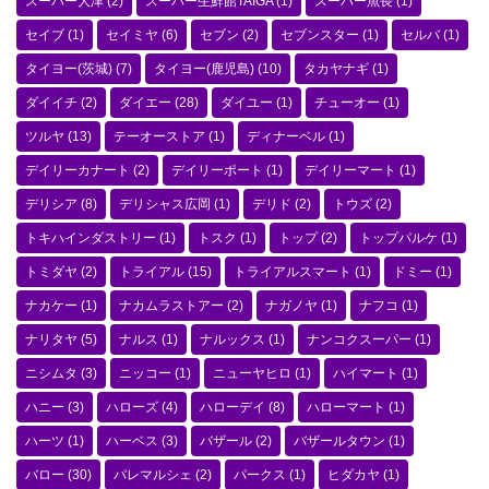
スーパー大津
(2)
スーパー生鮮館TAIGA
(1)
スーパー魚長
(1)
セイブ
(1)
セイミヤ
(6)
セブン
(2)
セブンスター
(1)
セルバ
(1)
タイヨー(茨城)
(7)
タイヨー(鹿児島)
(10)
タカヤナギ
(1)
ダイイチ
(2)
ダイエー
(28)
ダイユー
(1)
チューオー
(1)
ツルヤ
(13)
テーオーストア
(1)
ディナーベル
(1)
デイリーカナート
(2)
デイリーポート
(1)
デイリーマート
(1)
デリシア
(8)
デリシャス広岡
(1)
デリド
(2)
トウズ
(2)
トキハインダストリー
(1)
トスク
(1)
トップ
(2)
トップパルケ
(1)
トミダヤ
(2)
トライアル
(15)
トライアルスマート
(1)
ドミー
(1)
ナカケー
(1)
ナカムラストアー
(2)
ナガノヤ
(1)
ナフコ
(1)
ナリタヤ
(5)
ナルス
(1)
ナルックス
(1)
ナンコクスーパー
(1)
ニシムタ
(3)
ニッコー
(1)
ニューヤヒロ
(1)
ハイマート
(1)
ハニー
(3)
ハローズ
(4)
ハローデイ
(8)
ハローマート
(1)
ハーツ
(1)
ハーベス
(3)
バザール
(2)
バザールタウン
(1)
バロー
(30)
パレマルシェ
(2)
パークス
(1)
ヒダカヤ
(1)