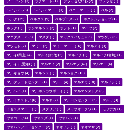
フードワン
(3)
プチマート
(1)
プラッセだいわ
(2)
プレッセ
(1)
ベイシア
(26)
ベイシアマート
(3)
ベニーマート
(1)
ベル
(2)
ベルク
(35)
ベルクス
(9)
ベルプラス
(2)
ホクレンショップ
(1)
ホック
(1)
ボンマルシェ
(2)
ポテト
(1)
マイヤ
(2)
マエダストア
(6)
マスダ
(1)
マックスバリュ
(86)
マツゲン
(6)
マツモト
(2)
マミー
(2)
マミーマート
(16)
マルアイ
(3)
マルイ(岡山)
(4)
マルイ(新潟)
(2)
マルイチ
(1)
マルイチ(宮崎)
(1)
マルイチ(愛知)
(1)
マルエイ
(2)
マルエツ
(47)
マルエー
(4)
マルキョウ
(4)
マルシェ
(1)
マルショク
(10)
マルタフードセンター
(1)
マルト
(4)
マルナカ
(18)
マルフジ
(1)
マルヘイ
(1)
マルホンカウボーイ
(1)
マルマンストア
(3)
マルミヤストア
(6)
マルヤ
(7)
マルヨシセンター
(5)
マルワ
(3)
ミセススマート
(1)
メグリア
(1)
メッサオークワ
(1)
モリナガ
(1)
ヤオコー
(54)
ヤオスズ
(1)
ヤオハン
(1)
ヤオハンフードセンター
(2)
ヤオフジ
(1)
ヤオマサ
(2)