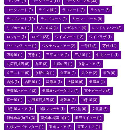
ヨシヅヤ
(9)
ヨークフーズ
(11)
ヨークベニマル
(33)
ヨークマート
(9)
ライフ
(41)
ラコマート
(3)
ラッキー
(5)
ラルズマート
(10)
ランドローム
(2)
リオン・ドール
(9)
リブホール
(1)
リブレ京成
(4)
レガネット
(4)
レッドキャベツ
(3)
ロッキー
(1)
ロピア
(23)
ワイズマート
(12)
ワイプラザ
(1)
ワイ・バリュー
(1)
ワタナベストアー
(2)
一号舘
(3)
万代
(14)
万寿屋
(1)
万惣
(1)
三平ストア
(2)
三杉屋
(1)
中央フード
(1)
丸広百貨店
(8)
丸正
(3)
主婦の店
(1)
京急ストア
(6)
京王ストア
(9)
京都生協
(1)
公正屋
(2)
共立社
(2)
原信
(6)
吉池
(1)
吉田屋
(1)
塩原屋
(1)
大阪屋
(6)
天満屋
(4)
天満屋ハピーズ
(3)
天満屋ハピータウン
(2)
富士ガーデン
(5)
富士屋
(1)
小田原百貨店
(3)
尾張屋
(3)
山形屋
(3)
山形屋ストア
(1)
山陽マルナカ
(1)
平和堂
(6)
文化堂
(6)
新鮮市場(埼玉)
(3)
新鮮市場(富山)
(1)
服部タイヨー
(1)
札幌フードセンター
(1)
東光ストア
(5)
東宝ストア
(1)