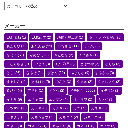
メーカー
JAしまね
(1)
JA松山市
(2)
JA櫛引農工連
(1)
あぐりんやまがた
(1)
あたりや
(2)
あなん谷
(44)
いちまる
(11)
いわて
(8)
かねよ
(61)
かめびし
(3)
きたなか
(2)
くれさき
(1)
こむらさき
(1)
ごとう
(3)
たつ乃屋
(3)
ときわや
(2)
とくぢ
(2)
とら
(36)
なるせ
(3)
びはん
(30)
ふじもと
(9)
まるさん
(3)
まるしん
(1)
まるはら
(5)
みなと
(3)
やまき
(2)
やまじょう
(2)
ゑびす
(4)
アサヒ
(1)
イゲタ
(2)
イチビキ
(1001)
イデマン
(2)
イナサ
(9)
エザキ
(2)
エンマン
(4)
オーサワ
(2)
カクイ
(3)
カツマル
(2)
カドタ
(6)
カナヤ
(2)
カニ
(7)
カネキ
(3)
カネクラ
(1)
カネショウ
(2)
カネダイ
(2)
カネトク
(4)
カネニ
(3)
カネニシ
(1)
カネモリ
(8)
カネヨ
(10)
カノオ
(3)