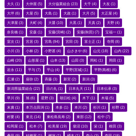
大久
(1)
大仲屋
(5)
大分協業組合
(23)
大千
(4)
大友
(1)
大坪
(6)
大屋
(5)
大島
(1)
大政
(1)
大月
(5)
大正屋
(4)
大津屋
(3)
大町
(4)
大醤
(10)
大黒
(1)
天真
(2)
天野
(4)
奈良橋
(1)
安森
(1)
安藤(宮崎)
(2)
安藤(秋田)
(7)
宝福一
(1)
室次
(1)
宮居
(3)
宮島
(94)
宮田
(3)
富士正
(1)
寺岡
(8)
小川
(3)
小林
(2)
小野甚
(4)
山さきや
(6)
山元
(18)
山内
(22)
山崎
(20)
山形屋
(1)
山本
(13)
山田
(3)
岡松
(1)
岡田
(1)
岩永
(11)
平与
(7)
平山
(4)
平野(宮城)
(1)
平野(島根)
(6)
広瀬
(2)
扇弥
(2)
斉藤
(3)
新宮
(2)
新潟
(3)
新潟県協業組合
(22)
日の丸
(1)
日本丸天
(11)
日本伝承
(3)
早川
(9)
旭
(6)
星野
(3)
朝日松
(4)
木下
(1)
木場
(5)
末廣
(1)
本万点田渕
(1)
本多
(1)
本川
(2)
杉川
(1)
杉野
(2)
村要
(4)
東北
(14)
東松島長寿
(2)
東部
(12)
松中
(7)
松岡屋
(1)
松本
(7)
松美屋
(19)
柴沼
(10)
栄
(1)
根田
(3)
桑田
(9)
桔梗屋
(1)
桝塚
(1)
桶本
(1)
森山
(3)
森田
(18)