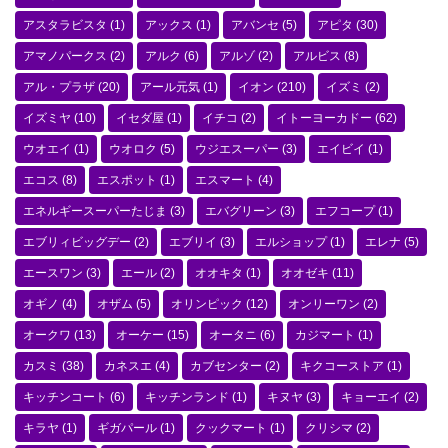
アスタラビスタ
(1)
アックス
(1)
アバンセ
(5)
アピタ
(30)
アマノパークス
(2)
アルク
(6)
アルゾ
(2)
アルビス
(8)
アル・プラザ
(20)
アール元気
(1)
イオン
(210)
イズミ
(2)
イズミヤ
(10)
イセダ屋
(1)
イチコ
(2)
イトーヨーカドー
(62)
ウオエイ
(1)
ウオロク
(5)
ウジエスーパー
(3)
エイビイ
(1)
エコス
(8)
エスポット
(1)
エスマート
(4)
エネルギースーパーたじま
(3)
エバグリーン
(3)
エフコープ
(1)
エブリィビッグデー
(2)
エブリイ
(3)
エルショップ
(1)
エレナ
(5)
エースワン
(3)
エール
(2)
オオキタ
(1)
オオゼキ
(11)
オギノ
(4)
オザム
(5)
オリンピック
(12)
オンリーワン
(2)
オークワ
(13)
オーケー
(15)
オータニ
(6)
カジマート
(1)
カスミ
(38)
カネスエ
(4)
カブセンター
(2)
キクコーストア
(1)
キッチンコート
(6)
キッチンランド
(1)
キヌヤ
(3)
キョーエイ
(2)
キラヤ
(1)
ギガパール
(1)
クックマート
(1)
クリシマ
(2)