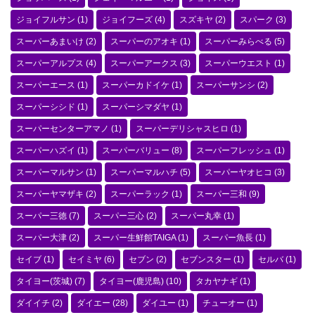
ジョイフルサン
(1)
ジョイフーズ
(4)
スズキヤ
(2)
スパーク
(3)
スーパーあまいけ
(2)
スーパーのアオキ
(1)
スーパーみらべる
(5)
スーパーアルプス
(4)
スーパーアークス
(3)
スーパーウエスト
(1)
スーパーエース
(1)
スーパーカドイケ
(1)
スーパーサンシ
(2)
スーパーシシド
(1)
スーパーシマダヤ
(1)
スーパーセンターアマノ
(1)
スーパーデリシャスヒロ
(1)
スーパーハズイ
(1)
スーパーバリュー
(8)
スーパーフレッシュ
(1)
スーパーマルサン
(1)
スーパーマルハチ
(5)
スーパーヤオヒコ
(3)
スーパーヤマザキ
(2)
スーパーラック
(1)
スーパー三和
(9)
スーパー三徳
(7)
スーパー三心
(2)
スーパー丸幸
(1)
スーパー大津
(2)
スーパー生鮮館TAIGA
(1)
スーパー魚長
(1)
セイブ
(1)
セイミヤ
(6)
セブン
(2)
セブンスター
(1)
セルバ
(1)
タイヨー(茨城)
(7)
タイヨー(鹿児島)
(10)
タカヤナギ
(1)
ダイイチ
(2)
ダイエー
(28)
ダイユー
(1)
チューオー
(1)