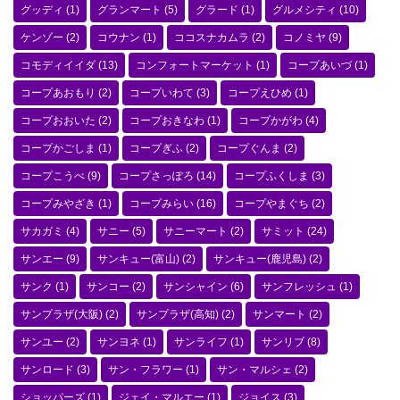
グッディ
(1)
グランマート
(5)
グラード
(1)
グルメシティ
(10)
ケンゾー
(2)
コウナン
(1)
ココスナカムラ
(2)
コノミヤ
(9)
コモディイイダ
(13)
コンフォートマーケット
(1)
コープあいづ
(1)
コープあおもり
(2)
コープいわて
(3)
コープえひめ
(1)
コープおおいた
(2)
コープおきなわ
(1)
コープかがわ
(4)
コープかごしま
(1)
コープぎふ
(2)
コープぐんま
(2)
コープこうべ
(9)
コープさっぽろ
(14)
コープふくしま
(3)
コープみやざき
(1)
コープみらい
(16)
コープやまぐち
(2)
サカガミ
(4)
サニー
(5)
サニーマート
(2)
サミット
(24)
サンエー
(9)
サンキュー(富山)
(2)
サンキュー(鹿児島)
(2)
サンク
(1)
サンコー
(2)
サンシャイン
(6)
サンフレッシュ
(1)
サンプラザ(大阪)
(2)
サンプラザ(高知)
(2)
サンマート
(2)
サンユー
(2)
サンヨネ
(1)
サンライフ
(1)
サンリブ
(8)
サンロード
(3)
サン・フラワー
(1)
サン・マルシェ
(2)
ショッパーズ
(1)
ジェイ・マルエー
(1)
ジョイス
(3)