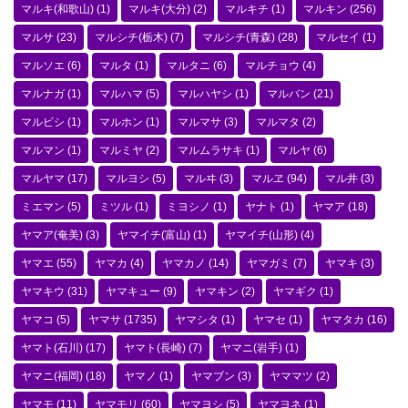
マルキ(和歌山)
(1)
マルキ(大分)
(2)
マルキチ
(1)
マルキン
(256)
マルサ
(23)
マルシチ(栃木)
(7)
マルシチ(青森)
(28)
マルセイ
(1)
マルソエ
(6)
マルタ
(1)
マルタニ
(6)
マルチョウ
(4)
マルナガ
(1)
マルハマ
(5)
マルハヤシ
(1)
マルバン
(21)
マルビシ
(1)
マルホン
(1)
マルマサ
(3)
マルマタ
(2)
マルマン
(1)
マルミヤ
(2)
マルムラサキ
(1)
マルヤ
(6)
マルヤマ
(17)
マルヨシ
(5)
マルヰ
(3)
マルヱ
(94)
マル井
(3)
ミエマン
(5)
ミツル
(1)
ミヨシノ
(1)
ヤナト
(1)
ヤマア
(18)
ヤマア(奄美)
(3)
ヤマイチ(富山)
(1)
ヤマイチ(山形)
(4)
ヤマエ
(55)
ヤマカ
(4)
ヤマカノ
(14)
ヤマガミ
(7)
ヤマキ
(3)
ヤマキウ
(31)
ヤマキュー
(9)
ヤマキン
(2)
ヤマギク
(1)
ヤマコ
(5)
ヤマサ
(1735)
ヤマシタ
(1)
ヤマセ
(1)
ヤマタカ
(16)
ヤマト(石川)
(17)
ヤマト(長崎)
(7)
ヤマニ(岩手)
(1)
ヤマニ(福岡)
(18)
ヤマノ
(1)
ヤマブン
(3)
ヤママツ
(2)
ヤマモ
(11)
ヤマモリ
(60)
ヤマヨシ
(5)
ヤマヨネ
(1)