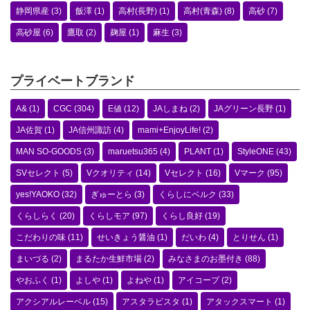
静岡県産
(3)
飯澤
(1)
高村(長野)
(1)
高村(青森)
(8)
高砂
(7)
高砂屋
(6)
鷹取
(2)
麹屋
(1)
麻生
(3)
プライベートブランド
A&
(1)
CGC
(304)
E値
(12)
JAしまね
(2)
JAグリーン長野
(1)
JA佐賀
(1)
JA信州諏訪
(4)
mami+EnjoyLife!
(2)
MAN SO-GOODS
(3)
maruetsu365
(4)
PLANT
(1)
StyleONE
(43)
SVセレクト
(5)
Vクオリティ
(14)
Vセレクト
(16)
Vマーク
(95)
yes!YAOKO
(32)
ぎゅーとら
(3)
くらしにベルク
(33)
くらしらく
(20)
くらしモア
(97)
くらし良好
(19)
こだわりの味
(11)
せいきょう醤油
(1)
だいわ
(4)
とりせん
(1)
まいづる
(2)
まるたか生鮮市場
(2)
みなさまのお墨付き
(88)
やおふく
(1)
よしや
(1)
よねや
(1)
アイコープ
(2)
アクシアルレーベル
(15)
アスタラビスタ
(1)
アタックスマート
(1)