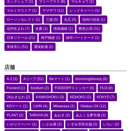
ホックシェフ
(1)
マミープラス
(6)
マルキョウ
(1)
マルミヤストア
(1)
ヤマザワ
(11)
レッドキャベツ
(1)
ローソンセレクト
(1)
三徳
(5)
丸広
(5)
信州の信友
(1)
信州生まれ
(7)
全農
(1)
情熱価格
(1)
断然お得
(31)
日本リテール
(21)
神戸物産
(1)
綿半パートナーズ
(1)
美味安心
(51)
選味鮮価
(2)
店舗
A-Z
(3)
Aコープ
(52)
Beマート
(1)
bloomingbloomy
(6)
Foodest
(1)
foodium
(2)
FOODOFFストッカー
(5)
FUJI
(8)
JAおきなわ
(2)
KAWASHOKU
(3)
KEIHOKU
(2)
KOHYO
(7)
KOマート
(1)
LIVIN
(4)
Mikawaya
(2)
Odakyu OX
(12)
PLANT
(2)
TAIRAYA
(8)
あおき
(2)
あんくる夢市場
(3)
いかりスーパー
(1)
いさみ屋
(2)
いずみ市民生協
(2)
いちい
(2)