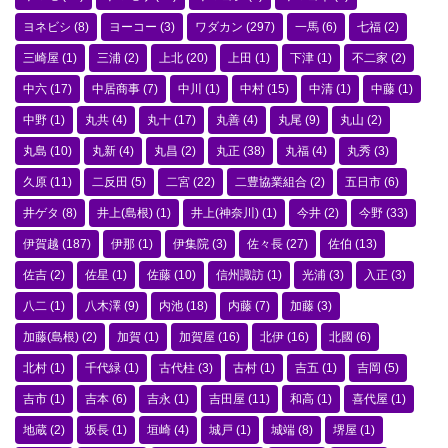
ヨネビシ
(8)
ヨーコー
(3)
ワダカン
(297)
一馬
(6)
七福
(2)
三崎屋
(1)
三浦
(2)
上北
(20)
上田
(1)
下津
(1)
不二家
(2)
中六
(17)
中居商事
(7)
中川
(1)
中村
(15)
中清
(1)
中藤
(1)
中野
(1)
丸共
(4)
丸十
(17)
丸善
(4)
丸尾
(9)
丸山
(2)
丸島
(10)
丸新
(4)
丸昌
(2)
丸正
(38)
丸福
(4)
丸秀
(3)
久原
(11)
二反田
(5)
二宮
(22)
二豊協業組合
(2)
五日市
(6)
井ゲタ
(8)
井上(島根)
(1)
井上(神奈川)
(1)
今井
(2)
今野
(33)
伊賀越
(187)
伊那
(1)
伊集院
(3)
佐々長
(27)
佐伯
(13)
佐吉
(2)
佐星
(1)
佐藤
(10)
信州諏訪
(1)
光浦
(3)
入正
(3)
八二
(1)
八木澤
(9)
内池
(18)
内藤
(7)
加藤
(3)
加藤(島根)
(2)
加賀
(1)
加賀屋
(16)
北伊
(16)
北國
(6)
北村
(1)
千代緑
(1)
古代柱
(3)
古村
(1)
吉五
(1)
吉岡
(5)
吉市
(1)
吉本
(6)
吉永
(1)
吉田屋
(11)
和高
(1)
喜代屋
(1)
地蔵
(2)
坂長
(1)
垣崎
(4)
城戸
(1)
城端
(8)
堺屋
(1)