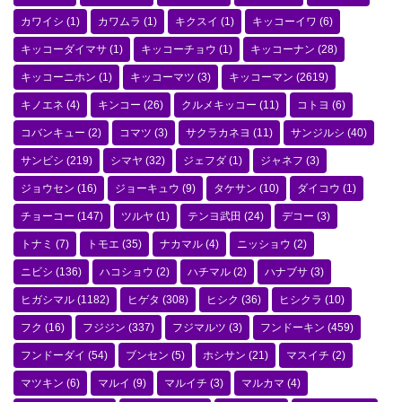
カワイシ
(1)
カワムラ
(1)
キクスイ
(1)
キッコーイワ
(6)
キッコーダイマサ
(1)
キッコーチョウ
(1)
キッコーナン
(28)
キッコーニホン
(1)
キッコーマツ
(3)
キッコーマン
(2619)
キノエネ
(4)
キンコー
(26)
クルメキッコー
(11)
コトヨ
(6)
コバンキュー
(2)
コマツ
(3)
サクラカネヨ
(11)
サンジルシ
(40)
サンビシ
(219)
シマヤ
(32)
ジェフダ
(1)
ジャネフ
(3)
ジョウセン
(16)
ジョーキュウ
(9)
タケサン
(10)
ダイコウ
(1)
チョーコー
(147)
ツルヤ
(1)
テンヨ武田
(24)
デコー
(3)
トナミ
(7)
トモエ
(35)
ナカマル
(4)
ニッショウ
(2)
ニビシ
(136)
ハコショウ
(2)
ハチマル
(2)
ハナブサ
(3)
ヒガシマル
(1182)
ヒゲタ
(308)
ヒシク
(36)
ヒシクラ
(10)
フク
(16)
フジジン
(337)
フジマルツ
(3)
フンドーキン
(459)
フンドーダイ
(54)
ブンセン
(5)
ホシサン
(21)
マスイチ
(2)
マツキン
(6)
マルイ
(9)
マルイチ
(3)
マルカマ
(4)