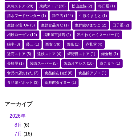
東急ストア
(29)
東武ストア
(28)
松山生協
(2)
毎日屋
(1)
清水フードセンター
(1)
独立店
(144)
生協くまもと
(1)
生鮮市場TOP
(5)
生鮮食品おだ
(1)
生鮮館やまひこ
(2)
田子重
(2)
相鉄ローゼン
(12)
福田屋百貨店
(2)
私のわくわくスーパー
(1)
綿半
(3)
藤三
(1)
西友
(79)
西條
(1)
赤札堂
(4)
近商ストア
(5)
遠鉄ストア
(4)
郷野目ストア
(1)
鎌倉屋
(1)
長崎屋
(1)
関西スーパー
(5)
阪急オアシス
(10)
食こまち
(1)
食品の店おおた
(2)
食品館あおば
(6)
食品館アプロ
(1)
食品館ピボット
(3)
食鮮館タイヨー
(1)
アーカイブ
2026年
8月
(6)
7月
(16)