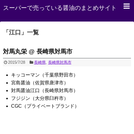
スーパーで売っている醤油のまとめサイト
「
江口
」
一覧
対馬丸栄 @ 長崎県対馬市
2015/7/28
長崎県
,
長崎県対馬市
キッコーマン（千葉県野田市）
宮島醤油（佐賀県唐津市）
対馬醤油江口（長崎県対馬市）
フジジン（大分県臼杵市）
CGC（プライベートブランド）