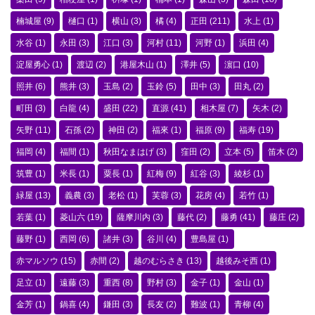
楠城屋
(9)
樋口
(1)
横山
(3)
橘
(4)
正田
(211)
水上
(1)
水谷
(1)
永田
(3)
江口
(3)
河村
(11)
河野
(1)
浜田
(4)
淀屋勇心
(1)
渡辺
(2)
港屋木山
(1)
澤井
(5)
濵口
(10)
照井
(6)
熊井
(3)
玉島
(2)
玉鈴
(5)
田中
(3)
田丸
(2)
町田
(3)
白龍
(4)
盛田
(22)
直源
(41)
相木屋
(7)
矢木
(2)
矢野
(11)
石孫
(2)
神田
(2)
福來
(1)
福原
(9)
福寿
(19)
福岡
(4)
福間
(1)
秋田なまはげ
(3)
窪田
(2)
立本
(5)
笛木
(2)
筑豊
(1)
米長
(1)
粟長
(1)
紅梅
(9)
紅谷
(3)
綾杉
(1)
緑屋
(13)
義農
(3)
老松
(1)
芙蓉
(3)
花房
(4)
若竹
(1)
若葉
(1)
菱山六
(19)
薩摩川内
(3)
藤代
(2)
藤勇
(41)
藤庄
(2)
藤野
(1)
西岡
(6)
諸井
(3)
谷川
(4)
豊島屋
(1)
赤マルソウ
(15)
赤間
(2)
越のむらさき
(13)
越後みそ西
(1)
足立
(1)
遠藤
(3)
重西
(8)
野村
(3)
金子
(1)
金山
(1)
金芳
(1)
鍋喜
(4)
鎌田
(3)
長友
(2)
難波
(1)
青柳
(4)