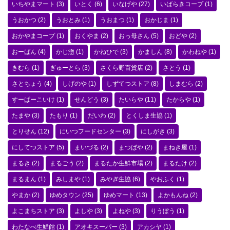
いちやまマート
(3)
いとく
(6)
いなげや
(27)
いばらきコープ
(1)
うおかつ
(2)
うおとみ
(1)
うおまつ
(1)
おかじま
(1)
おかやまコープ
(1)
おくやま
(2)
おっ母さん
(5)
おどや
(2)
おーばん
(4)
かじ惣
(1)
かねひで
(3)
かましん
(8)
かわねや
(1)
きむら
(1)
ぎゅーとら
(3)
さくら野百貨店
(2)
さとう
(1)
さとちょう
(4)
しげのや
(1)
しずてつストア
(8)
しまむら
(2)
すーぱーこいけ
(1)
せんどう
(3)
たいらや
(11)
たからや
(1)
たまや
(3)
たもり
(1)
だいわ
(2)
とくしま生協
(1)
とりせん
(12)
にいつフードセンター
(3)
にしがき
(3)
にしてつストア
(5)
まいづる
(2)
まつばや
(2)
まねき屋
(1)
まるき
(2)
まるごう
(2)
まるたか生鮮市場
(2)
まるたけ
(2)
まるまん
(1)
みしまや
(1)
みやぎ生協
(6)
やおふく
(1)
やまか
(2)
ゆめタウン
(25)
ゆめマート
(13)
よかもんね
(2)
よこまちストア
(3)
よしや
(3)
よねや
(3)
りうぼう
(1)
わたなべ生鮮館
(1)
アオキスーパー
(3)
アカシヤ
(1)