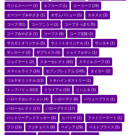
ウジエスーパー
(2)
エフコープ
(1)
エーコープ
(29)
エーコープみやざき
(1)
オザムバリュー
(5)
カネスエ
(3)
コープ
(81)
コープこうべ
(1)
コープさっぽろ
(5)
コープみやざき
(1)
コープス
(9)
コープ北陸
(1)
サカガミオリジナル
(5)
サミットオリジナル
(1)
サンヨネ
(1)
サンロード
(2)
ザプライス
(3)
ジョイフルサン
(1)
ジョイマート
(2)
スターセレクト
(92)
スマイルコープ
(2)
スマイルライフ
(16)
セブンプレミアム
(145)
タイヨー
(2)
ツルヤオリジナル
(13)
トキハインダストリー
(1)
トップバリュ
(413)
トライアル
(16)
ニシムタ
(3)
ハローズセレクション
(4)
ハローデイ
(8)
バリュープラス
(1)
バローセレクト
(17)
バロープラス
(17)
パントリーアンドラッキー
(5)
ヒバリヤ
(1)
ファミリーマート
(1)
フジ
(19)
フジチョイス
(9)
ベイシア
(29)
ベストプライス
(5)