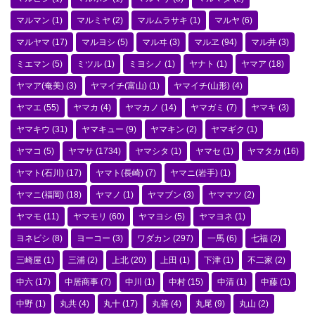
マルマン
(1)
マルミヤ
(2)
マルムラサキ
(1)
マルヤ
(6)
マルヤマ
(17)
マルヨシ
(5)
マルヰ
(3)
マルヱ
(94)
マル井
(3)
ミエマン
(5)
ミツル
(1)
ミヨシノ
(1)
ヤナト
(1)
ヤマア
(18)
ヤマア(奄美)
(3)
ヤマイチ(富山)
(1)
ヤマイチ(山形)
(4)
ヤマエ
(55)
ヤマカ
(4)
ヤマカノ
(14)
ヤマガミ
(7)
ヤマキ
(3)
ヤマキウ
(31)
ヤマキュー
(9)
ヤマキン
(2)
ヤマギク
(1)
ヤマコ
(5)
ヤマサ
(1734)
ヤマシタ
(1)
ヤマセ
(1)
ヤマタカ
(16)
ヤマト(石川)
(17)
ヤマト(長崎)
(7)
ヤマニ(岩手)
(1)
ヤマニ(福岡)
(18)
ヤマノ
(1)
ヤマブン
(3)
ヤママツ
(2)
ヤマモ
(11)
ヤマモリ
(60)
ヤマヨシ
(5)
ヤマヨネ
(1)
ヨネビシ
(8)
ヨーコー
(3)
ワダカン
(297)
一馬
(6)
七福
(2)
三崎屋
(1)
三浦
(2)
上北
(20)
上田
(1)
下津
(1)
不二家
(2)
中六
(17)
中居商事
(7)
中川
(1)
中村
(15)
中清
(1)
中藤
(1)
中野
(1)
丸共
(4)
丸十
(17)
丸善
(4)
丸尾
(9)
丸山
(2)