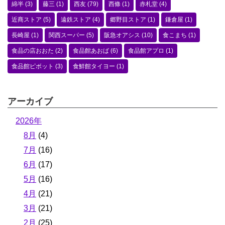
綿半
(3)
藤三
(1)
西友
(79)
西條
(1)
赤札堂
(4)
近商ストア
(5)
遠鉄ストア
(4)
郷野目ストア
(1)
鎌倉屋
(1)
長崎屋
(1)
関西スーパー
(5)
阪急オアシス
(10)
食こまち
(1)
食品の店おおた
(2)
食品館あおば
(6)
食品館アプロ
(1)
食品館ピボット
(3)
食鮮館タイヨー
(1)
アーカイブ
2026年
8月
(4)
7月
(16)
6月
(17)
5月
(16)
4月
(21)
3月
(21)
2月
(25)