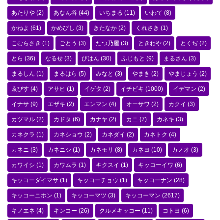
あたりや
(2)
あなん谷
(44)
いちまる
(11)
いわて
(8)
かねよ
(61)
かめびし
(3)
きたなか
(2)
くれさき
(1)
こむらさき
(1)
ごとう
(3)
たつ乃屋
(3)
ときわや
(2)
とくぢ
(2)
とら
(36)
なるせ
(3)
びはん
(30)
ふじもと
(9)
まるさん
(3)
まるしん
(1)
まるはら
(5)
みなと
(3)
やまき
(2)
やまじょう
(2)
ゑびす
(4)
アサヒ
(1)
イゲタ
(2)
イチビキ
(1000)
イデマン
(2)
イナサ
(9)
エザキ
(2)
エンマン
(4)
オーサワ
(2)
カクイ
(3)
カツマル
(2)
カドタ
(6)
カナヤ
(2)
カニ
(7)
カネキ
(3)
カネクラ
(1)
カネショウ
(2)
カネダイ
(2)
カネトク
(4)
カネニ
(3)
カネニシ
(1)
カネモリ
(8)
カネヨ
(10)
カノオ
(3)
カワイシ
(1)
カワムラ
(1)
キクスイ
(1)
キッコーイワ
(6)
キッコーダイマサ
(1)
キッコーチョウ
(1)
キッコーナン
(28)
キッコーニホン
(1)
キッコーマツ
(3)
キッコーマン
(2617)
キノエネ
(4)
キンコー
(26)
クルメキッコー
(11)
コトヨ
(6)