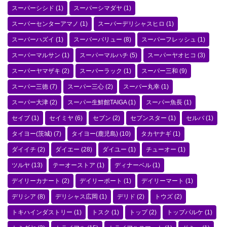
スーパーシシド
(1)
スーパーシマダヤ
(1)
スーパーセンターアマノ
(1)
スーパーデリシャスヒロ
(1)
スーパーハズイ
(1)
スーパーバリュー
(8)
スーパーフレッシュ
(1)
スーパーマルサン
(1)
スーパーマルハチ
(5)
スーパーヤオヒコ
(3)
スーパーヤマザキ
(2)
スーパーラック
(1)
スーパー三和
(9)
スーパー三徳
(7)
スーパー三心
(2)
スーパー丸幸
(1)
スーパー大津
(2)
スーパー生鮮館TAIGA
(1)
スーパー魚長
(1)
セイブ
(1)
セイミヤ
(6)
セブン
(2)
セブンスター
(1)
セルバ
(1)
タイヨー(茨城)
(7)
タイヨー(鹿児島)
(10)
タカヤナギ
(1)
ダイイチ
(2)
ダイエー
(28)
ダイユー
(1)
チューオー
(1)
ツルヤ
(13)
テーオーストア
(1)
ディナーベル
(1)
デイリーカナート
(2)
デイリーポート
(1)
デイリーマート
(1)
デリシア
(8)
デリシャス広岡
(1)
デリド
(2)
トウズ
(2)
トキハインダストリー
(1)
トスク
(1)
トップ
(2)
トップパルケ
(1)