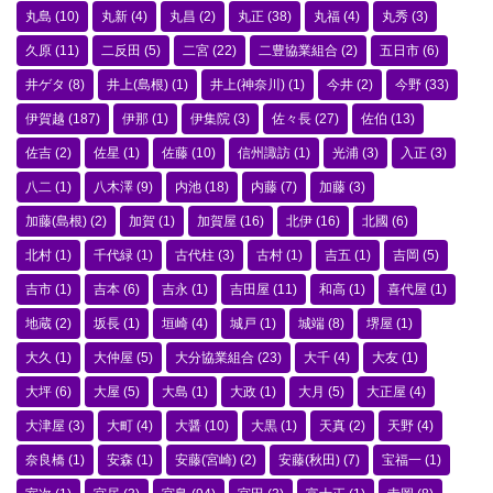
丸島
(10)
丸新
(4)
丸昌
(2)
丸正
(38)
丸福
(4)
丸秀
(3)
久原
(11)
二反田
(5)
二宮
(22)
二豊協業組合
(2)
五日市
(6)
井ゲタ
(8)
井上(島根)
(1)
井上(神奈川)
(1)
今井
(2)
今野
(33)
伊賀越
(187)
伊那
(1)
伊集院
(3)
佐々長
(27)
佐伯
(13)
佐吉
(2)
佐星
(1)
佐藤
(10)
信州諏訪
(1)
光浦
(3)
入正
(3)
八二
(1)
八木澤
(9)
内池
(18)
内藤
(7)
加藤
(3)
加藤(島根)
(2)
加賀
(1)
加賀屋
(16)
北伊
(16)
北國
(6)
北村
(1)
千代緑
(1)
古代柱
(3)
古村
(1)
吉五
(1)
吉岡
(5)
吉市
(1)
吉本
(6)
吉永
(1)
吉田屋
(11)
和高
(1)
喜代屋
(1)
地蔵
(2)
坂長
(1)
垣崎
(4)
城戸
(1)
城端
(8)
堺屋
(1)
大久
(1)
大仲屋
(5)
大分協業組合
(23)
大千
(4)
大友
(1)
大坪
(6)
大屋
(5)
大島
(1)
大政
(1)
大月
(5)
大正屋
(4)
大津屋
(3)
大町
(4)
大醤
(10)
大黒
(1)
天真
(2)
天野
(4)
奈良橋
(1)
安森
(1)
安藤(宮崎)
(2)
安藤(秋田)
(7)
宝福一
(1)