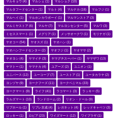
マルキョウ
(4)
マルシェ
(1)
マルショク
(10)
マルタフードセンター
(1)
マルト
(4)
マルナカ
(18)
マルフジ
(1)
マルヘイ
(1)
マルホンカウボーイ
(1)
マルマンストア
(3)
マルミヤストア
(6)
マルヤ
(7)
マルヨシセンター
(5)
マルワ
(3)
ミセススマート
(1)
メグリア
(1)
メッサオークワ
(1)
モリナガ
(1)
ヤオコー
(54)
ヤオスズ
(1)
ヤオハン
(1)
ヤオハンフードセンター
(2)
ヤオフジ
(1)
ヤオマサ
(2)
ヤオヨシ
(4)
ヤマイチ
(3)
ヤマグチスーパー
(1)
ヤマザワ
(13)
ヤマトー
(1)
ヤマナカ
(4)
ユアーズ
(2)
ユニオン
(1)
ユニバース
(12)
ユーコープ
(7)
ユーストア
(1)
ユータカラヤ
(2)
ヨシヅヤ
(9)
ヨークフーズ
(11)
ヨークベニマル
(33)
ヨークマート
(9)
ライフ
(41)
ラコマート
(3)
ラッキー
(5)
ラルズマート
(10)
ランドローム
(2)
リオン・ドール
(9)
リブホール
(1)
リブレ京成
(4)
レガネット
(4)
レッドキャベツ
(3)
ロッキー
(1)
ロピア
(23)
ワイズマート
(12)
ワイプラザ
(1)