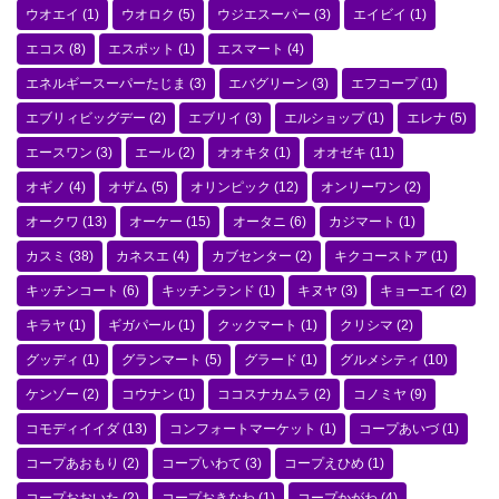
ウオエイ
(1)
ウオロク
(5)
ウジエスーパー
(3)
エイビイ
(1)
エコス
(8)
エスポット
(1)
エスマート
(4)
エネルギースーパーたじま
(3)
エバグリーン
(3)
エフコープ
(1)
エブリィビッグデー
(2)
エブリイ
(3)
エルショップ
(1)
エレナ
(5)
エースワン
(3)
エール
(2)
オオキタ
(1)
オオゼキ
(11)
オギノ
(4)
オザム
(5)
オリンピック
(12)
オンリーワン
(2)
オークワ
(13)
オーケー
(15)
オータニ
(6)
カジマート
(1)
カスミ
(38)
カネスエ
(4)
カブセンター
(2)
キクコーストア
(1)
キッチンコート
(6)
キッチンランド
(1)
キヌヤ
(3)
キョーエイ
(2)
キラヤ
(1)
ギガパール
(1)
クックマート
(1)
クリシマ
(2)
グッディ
(1)
グランマート
(5)
グラード
(1)
グルメシティ
(10)
ケンゾー
(2)
コウナン
(1)
ココスナカムラ
(2)
コノミヤ
(9)
コモディイイダ
(13)
コンフォートマーケット
(1)
コープあいづ
(1)
コープあおもり
(2)
コープいわて
(3)
コープえひめ
(1)
コープおおいた
(2)
コープおきなわ
(1)
コープかがわ
(4)