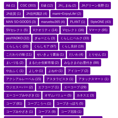
A&
(1)
CGC
(303)
E値
(12)
JAしまね
(2)
JAグリーン長野
(1)
JA佐賀
(1)
JA信州諏訪
(4)
mami+EnjoyLife!
(2)
MAN SO-GOODS
(3)
maruetsu365
(4)
PLANT
(1)
StyleONE
(43)
SVセレクト
(5)
Vクオリティ
(14)
Vセレクト
(16)
Vマーク
(95)
yes!YAOKO
(32)
ぎゅーとら
(3)
くらしにベルク
(33)
くらしらく
(20)
くらしモア
(97)
くらし良好
(19)
こだわりの味
(11)
せいきょう醤油
(1)
だいわ
(4)
とりせん
(1)
まいづる
(2)
まるたか生鮮市場
(2)
みなさまのお墨付き
(88)
やおふく
(1)
よしや
(1)
よねや
(1)
アイコープ
(2)
アクシアルレーベル
(15)
アスタラビスタ
(1)
アタックスマート
(1)
ウジエスーパー
(2)
エフコープ
(1)
エーコープ
(29)
エーコープみやざき
(1)
オザムバリュー
(5)
カネスエ
(3)
コープ
(81)
コープこうべ
(1)
コープさっぽろ
(5)
コープみやざき
(1)
コープス
(9)
コープ北陸
(1)