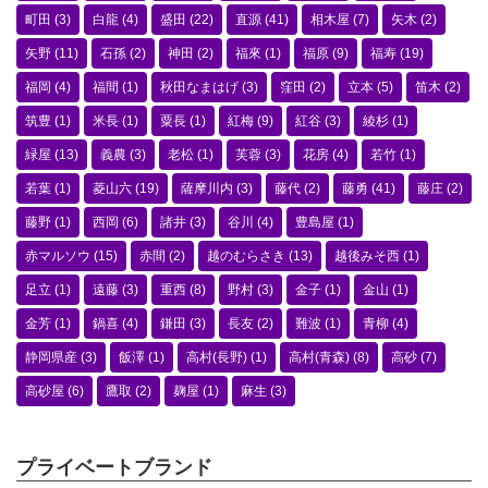
町田
(3)
白龍
(4)
盛田
(22)
直源
(41)
相木屋
(7)
矢木
(2)
矢野
(11)
石孫
(2)
神田
(2)
福來
(1)
福原
(9)
福寿
(19)
福岡
(4)
福間
(1)
秋田なまはげ
(3)
窪田
(2)
立本
(5)
笛木
(2)
筑豊
(1)
米長
(1)
粟長
(1)
紅梅
(9)
紅谷
(3)
綾杉
(1)
緑屋
(13)
義農
(3)
老松
(1)
芙蓉
(3)
花房
(4)
若竹
(1)
若葉
(1)
菱山六
(19)
薩摩川内
(3)
藤代
(2)
藤勇
(41)
藤庄
(2)
藤野
(1)
西岡
(6)
諸井
(3)
谷川
(4)
豊島屋
(1)
赤マルソウ
(15)
赤間
(2)
越のむらさき
(13)
越後みそ西
(1)
足立
(1)
遠藤
(3)
重西
(8)
野村
(3)
金子
(1)
金山
(1)
金芳
(1)
鍋喜
(4)
鎌田
(3)
長友
(2)
難波
(1)
青柳
(4)
静岡県産
(3)
飯澤
(1)
高村(長野)
(1)
高村(青森)
(8)
高砂
(7)
高砂屋
(6)
鷹取
(2)
麹屋
(1)
麻生
(3)
プライベートブランド