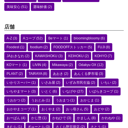
美味安心
(51)
選味鮮価
(2)
店舗
A-Z
(3)
Aコープ
(52)
Beマート
(1)
bloomingbloomy
(6)
Foodest
(1)
foodium
(2)
FOODOFFストッカー
(5)
FUJI
(8)
JAおきなわ
(2)
KAWASHOKU
(3)
KEIHOKU
(2)
KOHYO
(7)
KOマート
(1)
LIVIN
(4)
Mikawaya
(2)
Odakyu OX
(12)
PLANT
(2)
TAIRAYA
(8)
あおき
(2)
あんくる夢市場
(3)
いかりスーパー
(1)
いさみ屋
(2)
いずみ市民生協
(2)
いちい
(2)
いちやまマート
(3)
いとく
(6)
いなげや
(27)
いばらきコープ
(1)
うおかつ
(2)
うおとみ
(1)
うおまつ
(1)
おかじま
(1)
おかやまコープ
(1)
おくやま
(2)
おっ母さん
(5)
おどや
(2)
おーばん
(4)
かじ惣
(1)
かねひで
(3)
かましん
(8)
かわねや
(1)
きむら
(1)
ぎゅーとら
(3)
さくら野百貨店
(2)
さとう
(1)