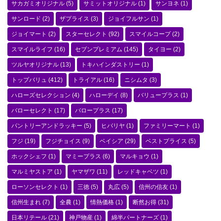
サカガミオリジナル
(5)
サミットオリジナル
(1)
サンヨネ
(1)
サンロード
(2)
ザプライス
(3)
ジョイフルサン
(1)
ジョイマート
(2)
スターセレクト
(92)
スマイルコープ
(2)
スマイルライフ
(16)
セブンプレミアム
(145)
タイヨー
(2)
ツルヤオリジナル
(13)
トキハインダストリー
(1)
トップバリュ
(412)
トライアル
(16)
ニシムタ
(3)
ハローズセレクション
(4)
ハローデイ
(8)
バリュープラス
(1)
バローセレクト
(17)
バロープラス
(17)
パントリーアンドラッキー
(5)
ヒバリヤ
(1)
ファミリーマート
(1)
フジ
(19)
フジチョイス
(9)
ベイシア
(29)
ベストプライス
(5)
ホックシェフ
(1)
マミープラス
(6)
マルキョウ
(1)
マルミヤストア
(1)
ヤマザワ
(11)
レッドキャベツ
(1)
ローソンセレクト
(1)
三徳
(5)
丸広
(5)
信州の信友
(1)
信州生まれ
(7)
全農
(1)
情熱価格
(1)
断然お得
(31)
日本リテール
(21)
神戸物産
(1)
綿半パートナーズ
(1)