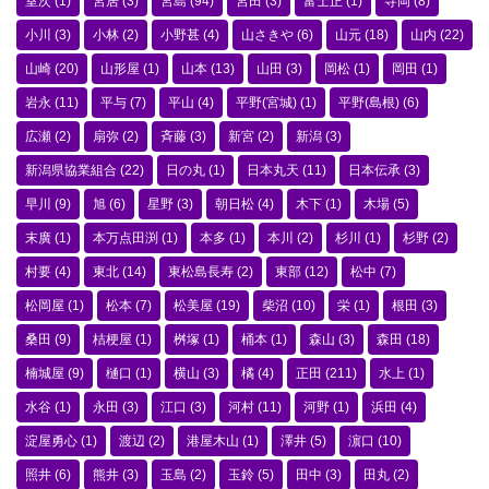
室次
(1)
宮居
(3)
宮島
(94)
宮田
(3)
富士正
(1)
寺岡
(8)
小川
(3)
小林
(2)
小野甚
(4)
山さきや
(6)
山元
(18)
山内
(22)
山崎
(20)
山形屋
(1)
山本
(13)
山田
(3)
岡松
(1)
岡田
(1)
岩永
(11)
平与
(7)
平山
(4)
平野(宮城)
(1)
平野(島根)
(6)
広瀬
(2)
扇弥
(2)
斉藤
(3)
新宮
(2)
新潟
(3)
新潟県協業組合
(22)
日の丸
(1)
日本丸天
(11)
日本伝承
(3)
早川
(9)
旭
(6)
星野
(3)
朝日松
(4)
木下
(1)
木場
(5)
末廣
(1)
本万点田渕
(1)
本多
(1)
本川
(2)
杉川
(1)
杉野
(2)
村要
(4)
東北
(14)
東松島長寿
(2)
東部
(12)
松中
(7)
松岡屋
(1)
松本
(7)
松美屋
(19)
柴沼
(10)
栄
(1)
根田
(3)
桑田
(9)
桔梗屋
(1)
桝塚
(1)
桶本
(1)
森山
(3)
森田
(18)
楠城屋
(9)
樋口
(1)
横山
(3)
橘
(4)
正田
(211)
水上
(1)
水谷
(1)
永田
(3)
江口
(3)
河村
(11)
河野
(1)
浜田
(4)
淀屋勇心
(1)
渡辺
(2)
港屋木山
(1)
澤井
(5)
濵口
(10)
照井
(6)
熊井
(3)
玉島
(2)
玉鈴
(5)
田中
(3)
田丸
(2)