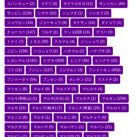
コバンキュー
(2)
コマツ
(3)
サクラカネヨ
(11)
サンジルシ
(40)
サンビシ
(219)
シマヤ
(32)
ジェフダ
(1)
ジャネフ
(3)
ジョウセン
(16)
ジョーキュウ
(9)
タケサン
(10)
ダイコウ
(1)
チョーコー
(147)
ツルヤ
(1)
テンヨ武田
(24)
デコー
(3)
トナミ
(7)
トモエ
(35)
ナカマル
(4)
ニッショウ
(2)
ニビシ
(136)
ハコショウ
(2)
ハチマル
(2)
ハナブサ
(3)
ヒガシマル
(1181)
ヒゲタ
(308)
ヒシク
(36)
ヒシクラ
(10)
フク
(16)
フジジン
(337)
フジマルツ
(3)
フンドーキン
(459)
フンドーダイ
(54)
ブンセン
(5)
ホシサン
(21)
マスイチ
(2)
マツキン
(6)
マルイ
(9)
マルイチ
(3)
マルカマ
(4)
マルキ(和歌山)
(1)
マルキ(大分)
(2)
マルキチ
(1)
マルキン
(256)
マルサ
(23)
マルシチ(栃木)
(7)
マルシチ(青森)
(28)
マルセイ
(1)
マルソエ
(6)
マルタ
(1)
マルタニ
(6)
マルチョウ
(4)
マルナガ
(1)
マルハマ
(5)
マルハヤシ
(1)
マルバン
(21)
マルビシ
(1)
マルホン
(1)
マルマサ
(3)
マルマタ
(2)