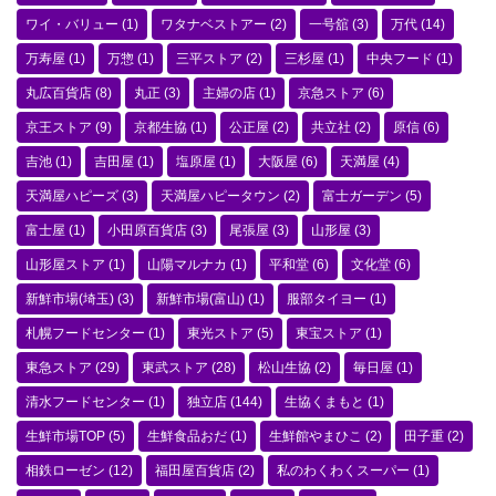
ワイ・バリュー
(1)
ワタナベストアー
(2)
一号舘
(3)
万代
(14)
万寿屋
(1)
万惣
(1)
三平ストア
(2)
三杉屋
(1)
中央フード
(1)
丸広百貨店
(8)
丸正
(3)
主婦の店
(1)
京急ストア
(6)
京王ストア
(9)
京都生協
(1)
公正屋
(2)
共立社
(2)
原信
(6)
吉池
(1)
吉田屋
(1)
塩原屋
(1)
大阪屋
(6)
天満屋
(4)
天満屋ハピーズ
(3)
天満屋ハピータウン
(2)
富士ガーデン
(5)
富士屋
(1)
小田原百貨店
(3)
尾張屋
(3)
山形屋
(3)
山形屋ストア
(1)
山陽マルナカ
(1)
平和堂
(6)
文化堂
(6)
新鮮市場(埼玉)
(3)
新鮮市場(富山)
(1)
服部タイヨー
(1)
札幌フードセンター
(1)
東光ストア
(5)
東宝ストア
(1)
東急ストア
(29)
東武ストア
(28)
松山生協
(2)
毎日屋
(1)
清水フードセンター
(1)
独立店
(144)
生協くまもと
(1)
生鮮市場TOP
(5)
生鮮食品おだ
(1)
生鮮館やまひこ
(2)
田子重
(2)
相鉄ローゼン
(12)
福田屋百貨店
(2)
私のわくわくスーパー
(1)