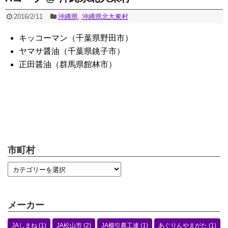
2016/2/11
沖縄県
,
沖縄県北大東村
キッコーマン（千葉県野田市）
ヤマサ醤油（千葉県銚子市）
正田醤油（群馬県館林市）
市町村
メーカー
JAしまね
(1)
JA松山市
(2)
JA櫛引農工連
(1)
あぐりんやまがた
(1)