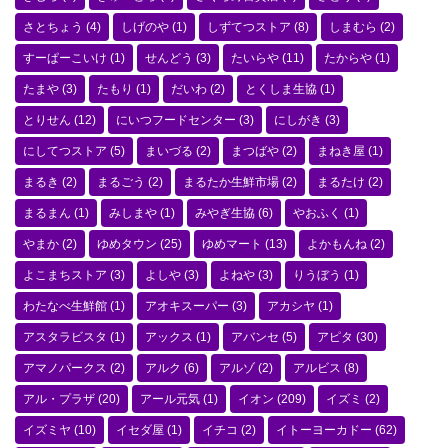
さとちょう
(4)
しげのや
(1)
しずてつストア
(8)
しまむら
(2)
すーぱーこいけ
(1)
せんどう
(3)
たいらや
(11)
たからや
(1)
たまや
(3)
たもり
(1)
だいわ
(2)
とくしま生協
(1)
とりせん
(12)
にいつフードセンター
(3)
にしがき
(3)
にしてつストア
(5)
まいづる
(2)
まつばや
(2)
まねき屋
(1)
まるき
(2)
まるごう
(2)
まるたか生鮮市場
(2)
まるたけ
(2)
まるまん
(1)
みしまや
(1)
みやぎ生協
(6)
やおふく
(1)
やまか
(2)
ゆめタウン
(25)
ゆめマート
(13)
よかもんね
(2)
よこまちストア
(3)
よしや
(3)
よねや
(3)
りうぼう
(1)
わたなべ生鮮館
(1)
アオキスーパー
(3)
アカシヤ
(1)
アスタラビスタ
(1)
アックス
(1)
アバンセ
(5)
アピタ
(30)
アマノパークス
(2)
アルク
(6)
アルゾ
(2)
アルビス
(8)
アル・プラザ
(20)
アール元気
(1)
イオン
(209)
イズミ
(2)
イズミヤ
(10)
イセダ屋
(1)
イチコ
(2)
イトーヨーカドー
(62)