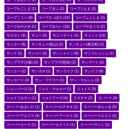
コープかごしま
(1)
コープぎふ
(2)
コープぐんま
(2)
コープこうべ
(9)
コープさっぽろ
(14)
コープふくしま
(3)
コープみやざき
(1)
コープみらい
(16)
コープやまぐち
(2)
サカガミ
(4)
サニー
(5)
サニーマート
(2)
サミット
(24)
サンエー
(9)
サンキュー(富山)
(2)
サンキュー(鹿児島)
(2)
サンク
(1)
サンコー
(2)
サンシャイン
(6)
サンフレッシュ
(1)
サンプラザ(大阪)
(2)
サンプラザ(高知)
(2)
サンマート
(2)
サンユー
(2)
サンヨネ
(1)
サンライフ
(1)
サンリブ
(8)
サンロード
(3)
サン・フラワー
(1)
サン・マルシェ
(2)
ショッパーズ
(1)
ジェイ・マルエー
(1)
ジョイス
(3)
ジョイフルサン
(1)
ジョイフーズ
(4)
スズキヤ
(2)
スパーク
(3)
スーパーあまいけ
(1)
スーパーのアオキ
(1)
スーパーみらべる
(5)
スーパーアルプス
(4)
スーパーアークス
(3)
スーパーウエスト
(1)
スーパーエース
(1)
スーパーカドイケ
(1)
スーパーサンシ
(2)