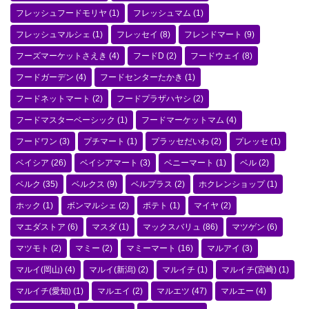
フレッシュフードモリヤ
(1)
フレッシュマム
(1)
フレッシュマルシェ
(1)
フレッセイ
(8)
フレンドマート
(9)
フーズマーケットさえき
(4)
フードD
(2)
フードウェイ
(8)
フードガーデン
(4)
フードセンターたかき
(1)
フードネットマート
(2)
フードプラザハヤシ
(2)
フードマスターベーシック
(1)
フードマーケットマム
(4)
フードワン
(3)
プチマート
(1)
プラッセだいわ
(2)
プレッセ
(1)
ベイシア
(26)
ベイシアマート
(3)
ベニーマート
(1)
ベル
(2)
ベルク
(35)
ベルクス
(9)
ベルプラス
(2)
ホクレンショップ
(1)
ホック
(1)
ボンマルシェ
(2)
ポテト
(1)
マイヤ
(2)
マエダストア
(6)
マスダ
(1)
マックスバリュ
(86)
マツゲン
(6)
マツモト
(2)
マミー
(2)
マミーマート
(16)
マルアイ
(3)
マルイ(岡山)
(4)
マルイ(新潟)
(2)
マルイチ
(1)
マルイチ(宮崎)
(1)
マルイチ(愛知)
(1)
マルエイ
(2)
マルエツ
(47)
マルエー
(4)