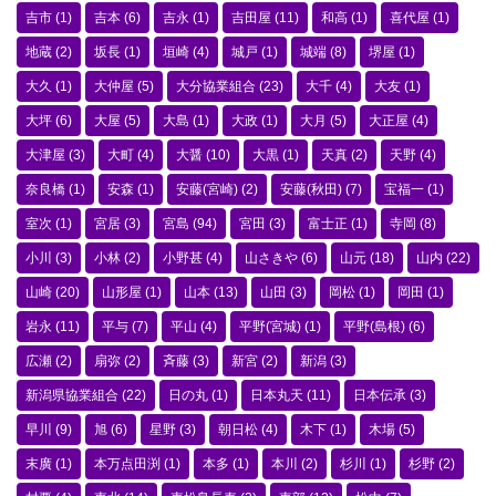
吉市
(1)
吉本
(6)
吉永
(1)
吉田屋
(11)
和高
(1)
喜代屋
(1)
地蔵
(2)
坂長
(1)
垣崎
(4)
城戸
(1)
城端
(8)
堺屋
(1)
大久
(1)
大仲屋
(5)
大分協業組合
(23)
大千
(4)
大友
(1)
大坪
(6)
大屋
(5)
大島
(1)
大政
(1)
大月
(5)
大正屋
(4)
大津屋
(3)
大町
(4)
大醤
(10)
大黒
(1)
天真
(2)
天野
(4)
奈良橋
(1)
安森
(1)
安藤(宮崎)
(2)
安藤(秋田)
(7)
宝福一
(1)
室次
(1)
宮居
(3)
宮島
(94)
宮田
(3)
富士正
(1)
寺岡
(8)
小川
(3)
小林
(2)
小野甚
(4)
山さきや
(6)
山元
(18)
山内
(22)
山崎
(20)
山形屋
(1)
山本
(13)
山田
(3)
岡松
(1)
岡田
(1)
岩永
(11)
平与
(7)
平山
(4)
平野(宮城)
(1)
平野(島根)
(6)
広瀬
(2)
扇弥
(2)
斉藤
(3)
新宮
(2)
新潟
(3)
新潟県協業組合
(22)
日の丸
(1)
日本丸天
(11)
日本伝承
(3)
早川
(9)
旭
(6)
星野
(3)
朝日松
(4)
木下
(1)
木場
(5)
末廣
(1)
本万点田渕
(1)
本多
(1)
本川
(2)
杉川
(1)
杉野
(2)