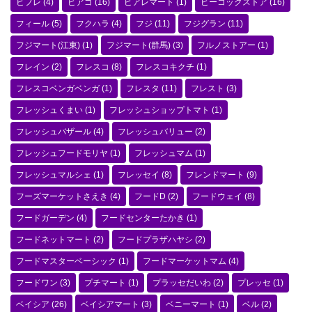
ビフレ
(4)
ピアゴ
(16)
ピアレマート
(1)
ピーコックストア
(16)
フィール
(5)
フクハラ
(4)
フジ
(11)
フジグラン
(11)
フジマート(江東)
(1)
フジマート(群馬)
(3)
フルノストアー
(1)
フレイン
(2)
フレスコ
(8)
フレスコキクチ
(1)
フレスコベンガベンガ
(1)
フレスタ
(11)
フレスト
(3)
フレッシュくまい
(1)
フレッシュショップトマト
(1)
フレッシュバザール
(4)
フレッシュバリュー
(2)
フレッシュフードモリヤ
(1)
フレッシュマム
(1)
フレッシュマルシェ
(1)
フレッセイ
(8)
フレンドマート
(9)
フーズマーケットさえき
(4)
フードD
(2)
フードウェイ
(8)
フードガーデン
(4)
フードセンターたかき
(1)
フードネットマート
(2)
フードプラザハヤシ
(2)
フードマスターベーシック
(1)
フードマーケットマム
(4)
フードワン
(3)
プチマート
(1)
プラッセだいわ
(2)
プレッセ
(1)
ベイシア
(26)
ベイシアマート
(3)
ベニーマート
(1)
ベル
(2)