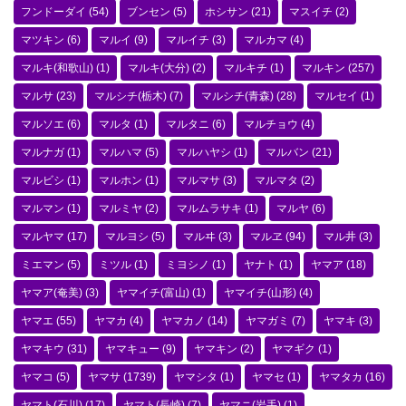
フンドーダイ
(54)
ブンセン
(5)
ホシサン
(21)
マスイチ
(2)
マツキン
(6)
マルイ
(9)
マルイチ
(3)
マルカマ
(4)
マルキ(和歌山)
(1)
マルキ(大分)
(2)
マルキチ
(1)
マルキン
(257)
マルサ
(23)
マルシチ(栃木)
(7)
マルシチ(青森)
(28)
マルセイ
(1)
マルソエ
(6)
マルタ
(1)
マルタニ
(6)
マルチョウ
(4)
マルナガ
(1)
マルハマ
(5)
マルハヤシ
(1)
マルバン
(21)
マルビシ
(1)
マルホン
(1)
マルマサ
(3)
マルマタ
(2)
マルマン
(1)
マルミヤ
(2)
マルムラサキ
(1)
マルヤ
(6)
マルヤマ
(17)
マルヨシ
(5)
マルヰ
(3)
マルヱ
(94)
マル井
(3)
ミエマン
(5)
ミツル
(1)
ミヨシノ
(1)
ヤナト
(1)
ヤマア
(18)
ヤマア(奄美)
(3)
ヤマイチ(富山)
(1)
ヤマイチ(山形)
(4)
ヤマエ
(55)
ヤマカ
(4)
ヤマカノ
(14)
ヤマガミ
(7)
ヤマキ
(3)
ヤマキウ
(31)
ヤマキュー
(9)
ヤマキン
(2)
ヤマギク
(1)
ヤマコ
(5)
ヤマサ
(1739)
ヤマシタ
(1)
ヤマセ
(1)
ヤマタカ
(16)
ヤマト(石川)
(17)
ヤマト(長崎)
(7)
ヤマニ(岩手)
(1)