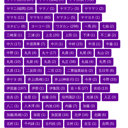
ヤマニ(福岡)
(18)
ヤマノ
(1)
ヤマブン
(3)
ヤママツ
(2)
ヤマモ
(11)
ヤマモリ
(60)
ヤマヨシ
(5)
ヤマヨネ
(1)
ヨネビシ
(8)
ヨーコー
(3)
ワダカン
(298)
一馬
(6)
七福
(2)
三崎屋
(1)
三浦
(2)
上北
(20)
上田
(1)
下津
(1)
不二家
(2)
中六
(17)
中居商事
(7)
中川
(1)
中村
(15)
中清
(1)
中藤
(1)
中野
(1)
丸共
(4)
丸十
(17)
丸善
(4)
丸尾
(9)
丸山
(2)
丸島
(10)
丸新
(4)
丸昌
(2)
丸正
(38)
丸福
(4)
丸秀
(3)
久原
(11)
二反田
(5)
二宮
(22)
二豊協業組合
(2)
五日市
(6)
井ゲタ
(8)
井上(島根)
(1)
井上(神奈川)
(1)
今井
(2)
今野
(33)
伊賀越
(187)
伊那
(1)
伊集院
(3)
佐々長
(27)
佐伯
(13)
佐吉
(2)
佐星
(1)
佐藤
(10)
信州諏訪
(1)
光浦
(3)
入正
(3)
八二
(1)
八木澤
(9)
内池
(18)
内藤
(7)
加藤
(3)
加藤(島根)
(2)
加賀
(1)
加賀屋
(16)
北伊
(16)
北國
(6)
北村
(1)
千代緑
(1)
古代柱
(3)
古村
(1)
吉五
(1)
吉岡
(5)