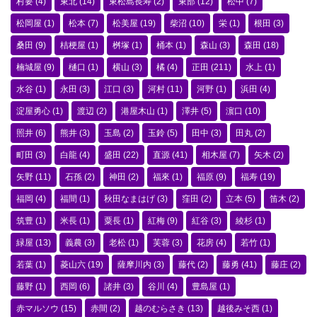
村要
(4)
東北
(14)
東松島長寿
(2)
東部
(12)
松中
(7)
松岡屋
(1)
松本
(7)
松美屋
(19)
柴沼
(10)
栄
(1)
根田
(3)
桑田
(9)
桔梗屋
(1)
桝塚
(1)
桶本
(1)
森山
(3)
森田
(18)
楠城屋
(9)
樋口
(1)
横山
(3)
橘
(4)
正田
(211)
水上
(1)
水谷
(1)
永田
(3)
江口
(3)
河村
(11)
河野
(1)
浜田
(4)
淀屋勇心
(1)
渡辺
(2)
港屋木山
(1)
澤井
(5)
濵口
(10)
照井
(6)
熊井
(3)
玉島
(2)
玉鈴
(5)
田中
(3)
田丸
(2)
町田
(3)
白龍
(4)
盛田
(22)
直源
(41)
相木屋
(7)
矢木
(2)
矢野
(11)
石孫
(2)
神田
(2)
福來
(1)
福原
(9)
福寿
(19)
福岡
(4)
福間
(1)
秋田なまはげ
(3)
窪田
(2)
立本
(5)
笛木
(2)
筑豊
(1)
米長
(1)
粟長
(1)
紅梅
(9)
紅谷
(3)
綾杉
(1)
緑屋
(13)
義農
(3)
老松
(1)
芙蓉
(3)
花房
(4)
若竹
(1)
若葉
(1)
菱山六
(19)
薩摩川内
(3)
藤代
(2)
藤勇
(41)
藤庄
(2)
藤野
(1)
西岡
(6)
諸井
(3)
谷川
(4)
豊島屋
(1)
赤マルソウ
(15)
赤間
(2)
越のむらさき
(13)
越後みそ西
(1)