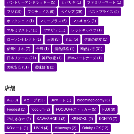
パントリーアンドラッキー
(5)
ヒバリヤ
(1)
ファミリーマート
(1)
フジ
(19)
フジチョイス
(9)
ベイシア
(29)
ベストプライス
(5)
ホックシェフ
(1)
マミープラス
(6)
マルキョウ
(1)
マルミヤストア
(1)
ヤマザワ
(11)
レッドキャベツ
(1)
ローソンセレクト
(1)
三徳
(5)
丸広
(5)
信州の信友
(1)
信州生まれ
(7)
全農
(1)
情熱価格
(1)
断然お得
(31)
日本リテール
(21)
神戸物産
(1)
綿半パートナーズ
(1)
美味安心
(51)
選味鮮価
(2)
店舗
A-Z
(3)
Aコープ
(53)
Beマート
(1)
bloomingbloomy
(6)
Foodest
(1)
foodium
(2)
FOODOFFストッカー
(5)
FUJI
(8)
JAおきなわ
(2)
KAWASHOKU
(3)
KEIHOKU
(2)
KOHYO
(7)
KOマート
(1)
LIVIN
(4)
Mikawaya
(2)
Odakyu OX
(12)