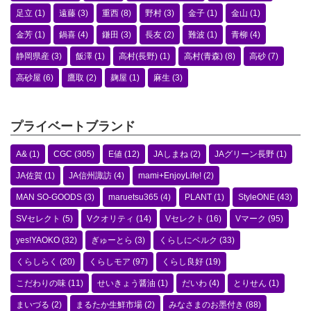
足立
(1)
遠藤
(3)
重西
(8)
野村
(3)
金子
(1)
金山
(1)
金芳
(1)
鍋喜
(4)
鎌田
(3)
長友
(2)
難波
(1)
青柳
(4)
静岡県産
(3)
飯澤
(1)
高村(長野)
(1)
高村(青森)
(8)
高砂
(7)
高砂屋
(6)
鷹取
(2)
麹屋
(1)
麻生
(3)
プライベートブランド
A&
(1)
CGC
(305)
E値
(12)
JAしまね
(2)
JAグリーン長野
(1)
JA佐賀
(1)
JA信州諏訪
(4)
mami+EnjoyLife!
(2)
MAN SO-GOODS
(3)
maruetsu365
(4)
PLANT
(1)
StyleONE
(43)
SVセレクト
(5)
Vクオリティ
(14)
Vセレクト
(16)
Vマーク
(95)
yes!YAOKO
(32)
ぎゅーとら
(3)
くらしにベルク
(33)
くらしらく
(20)
くらしモア
(97)
くらし良好
(19)
こだわりの味
(11)
せいきょう醤油
(1)
だいわ
(4)
とりせん
(1)
まいづる
(2)
まるたか生鮮市場
(2)
みなさまのお墨付き
(88)