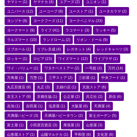
ヤマトー
(1)
ヤマナカ
(4)
ユアーズ
(2)
ユニオン
(1)
ユニバース
(12)
ユーコープ
(8)
ユーストア
(1)
ユータカラヤ
(2)
ヨシヅヤ
(9)
ヨークフーズ
(11)
ヨークベニマル
(33)
ヨークマート
(9)
ライフ
(41)
ラコマート
(3)
ラッキー
(5)
ラルズマート
(10)
ランドローム
(2)
リオン・ドール
(9)
リブホール
(1)
リブレ京成
(4)
レガネット
(4)
レッドキャベツ
(3)
ロッキー
(1)
ロピア
(23)
ワイズマート
(12)
ワイプラザ
(1)
ワイ・バリュー
(1)
ワタナベストアー
(2)
一号舘
(3)
万代
(14)
万寿屋
(1)
万惣
(1)
三平ストア
(2)
三杉屋
(1)
中央フード
(1)
丸広百貨店
(8)
丸正
(3)
主婦の店
(1)
京急ストア
(6)
京王ストア
(9)
京都生協
(1)
公正屋
(2)
共立社
(2)
原信
(6)
吉池
(1)
吉田屋
(1)
塩原屋
(1)
大阪屋
(6)
天満屋
(4)
天満屋ハピーズ
(3)
天満屋ハピータウン
(2)
富士ガーデン
(5)
富士屋
(1)
小田原百貨店
(3)
尾張屋
(3)
山形屋
(3)
山形屋ストア
(1)
山陽マルナカ
(1)
平和堂
(6)
文化堂
(6)