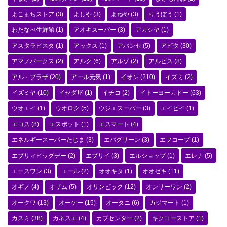
よこまちストア
(3)
よしや
(3)
よねや
(3)
りうぼう
(1)
わたなべ生鮮館
(1)
アオキスーパー
(3)
アカシヤ
(1)
アスタラビスタ
(1)
アックス
(1)
アバンセ
(5)
アピタ
(30)
アマノパークス
(2)
アルク
(6)
アルゾ
(2)
アルビス
(8)
アル・プラザ
(20)
アール元気
(1)
イオン
(210)
イズミ
(2)
イズミヤ
(10)
イセダ屋
(1)
イチコ
(2)
イトーヨーカドー
(63)
ウオエイ
(1)
ウオロク
(5)
ウジエスーパー
(3)
エイビイ
(1)
エコス
(8)
エスポット
(1)
エスマート
(4)
エネルギースーパーたじま
(3)
エバグリーン
(3)
エフコープ
(1)
エブリィビッグデー
(2)
エブリイ
(3)
エルショップ
(1)
エレナ
(5)
エースワン
(3)
エール
(2)
オオキタ
(1)
オオゼキ
(11)
オギノ
(4)
オザム
(5)
オリンピック
(12)
オンリーワン
(2)
オークワ
(13)
オーケー
(15)
オータニ
(6)
カジマート
(1)
カスミ
(38)
カネスエ
(4)
カブセンター
(2)
キクコーストア
(1)