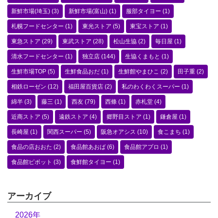
新鮮市場(埼玉)
(3)
新鮮市場(富山)
(1)
服部タイヨー
(1)
札幌フードセンター
(1)
東光ストア
(5)
東宝ストア
(1)
東急ストア
(29)
東武ストア
(28)
松山生協
(2)
毎日屋
(1)
清水フードセンター
(1)
独立店
(144)
生協くまもと
(1)
生鮮市場TOP
(5)
生鮮食品おだ
(1)
生鮮館やまひこ
(2)
田子重
(2)
相鉄ローゼン
(12)
福田屋百貨店
(2)
私のわくわくスーパー
(1)
綿半
(3)
藤三
(1)
西友
(79)
西條
(1)
赤札堂
(4)
近商ストア
(5)
遠鉄ストア
(4)
郷野目ストア
(1)
鎌倉屋
(1)
長崎屋
(1)
関西スーパー
(5)
阪急オアシス
(10)
食こまち
(1)
食品の店おおた
(2)
食品館あおば
(6)
食品館アプロ
(1)
食品館ピボット
(3)
食鮮館タイヨー
(1)
アーカイブ
2026年