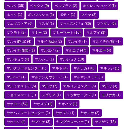
ベルク
(35)
ベルクス
(9)
ベルプラス
(2)
ホクレンショップ
(1)
ホック
(1)
ボンマルシェ
(2)
ポテト
(1)
マイヤ
(2)
マエダストア
(6)
マスダ
(1)
マックスバリュ
(86)
マツゲン
(6)
マツモト
(2)
マミー
(2)
マミーマート
(16)
マルアイ
(3)
マルイ(岡山)
(4)
マルイ(新潟)
(2)
マルイチ
(1)
マルイチ(宮崎)
(1)
マルイチ(愛知)
(1)
マルエイ
(2)
マルエツ
(47)
マルエー
(4)
マルキョウ
(4)
マルシェ
(1)
マルショク
(10)
マルタフードセンター
(1)
マルト
(4)
マルナカ
(18)
マルフジ
(1)
マルヘイ
(1)
マルホンカウボーイ
(1)
マルマンストア
(3)
マルミヤストア
(6)
マルヤ
(7)
マルヨシセンター
(5)
マルワ
(3)
ミセススマート
(1)
メグリア
(1)
メッサオークワ
(1)
モリナガ
(1)
ヤオコー
(54)
ヤオスズ
(1)
ヤオハン
(1)
ヤオハンフードセンター
(2)
ヤオフジ
(1)
ヤオマサ
(2)
ヤオヨシ
(4)
ヤマイチ
(3)
ヤマグチスーパー
(1)
ヤマザワ
(13)