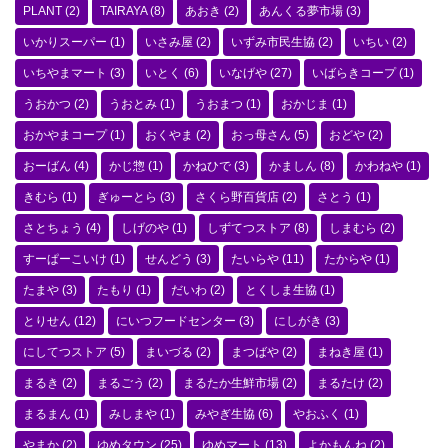
PLANT
(2)
TAIRAYA
(8)
あおき
(2)
あんくる夢市場
(3)
いかりスーパー
(1)
いさみ屋
(2)
いずみ市民生協
(2)
いちい
(2)
いちやまマート
(3)
いとく
(6)
いなげや
(27)
いばらきコープ
(1)
うおかつ
(2)
うおとみ
(1)
うおまつ
(1)
おかじま
(1)
おかやまコープ
(1)
おくやま
(2)
おっ母さん
(5)
おどや
(2)
おーばん
(4)
かじ惣
(1)
かねひで
(3)
かましん
(8)
かわねや
(1)
きむら
(1)
ぎゅーとら
(3)
さくら野百貨店
(2)
さとう
(1)
さとちょう
(4)
しげのや
(1)
しずてつストア
(8)
しまむら
(2)
すーぱーこいけ
(1)
せんどう
(3)
たいらや
(11)
たからや
(1)
たまや
(3)
たもり
(1)
だいわ
(2)
とくしま生協
(1)
とりせん
(12)
にいつフードセンター
(3)
にしがき
(3)
にしてつストア
(5)
まいづる
(2)
まつばや
(2)
まねき屋
(1)
まるき
(2)
まるごう
(2)
まるたか生鮮市場
(2)
まるたけ
(2)
まるまん
(1)
みしまや
(1)
みやぎ生協
(6)
やおふく
(1)
やまか
(2)
ゆめタウン
(25)
ゆめマート
(13)
よかもんね
(2)