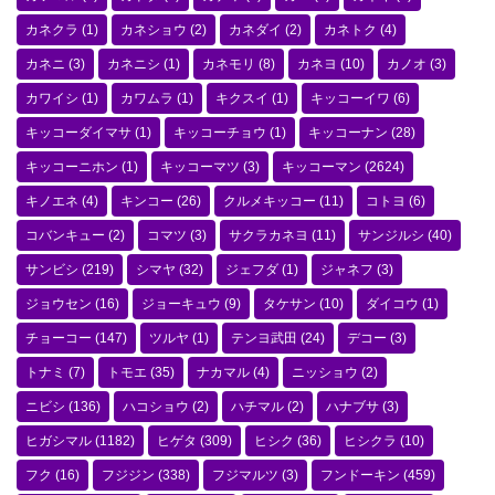
カネクラ
(1)
カネショウ
(2)
カネダイ
(2)
カネトク
(4)
カネニ
(3)
カネニシ
(1)
カネモリ
(8)
カネヨ
(10)
カノオ
(3)
カワイシ
(1)
カワムラ
(1)
キクスイ
(1)
キッコーイワ
(6)
キッコーダイマサ
(1)
キッコーチョウ
(1)
キッコーナン
(28)
キッコーニホン
(1)
キッコーマツ
(3)
キッコーマン
(2624)
キノエネ
(4)
キンコー
(26)
クルメキッコー
(11)
コトヨ
(6)
コバンキュー
(2)
コマツ
(3)
サクラカネヨ
(11)
サンジルシ
(40)
サンビシ
(219)
シマヤ
(32)
ジェフダ
(1)
ジャネフ
(3)
ジョウセン
(16)
ジョーキュウ
(9)
タケサン
(10)
ダイコウ
(1)
チョーコー
(147)
ツルヤ
(1)
テンヨ武田
(24)
デコー
(3)
トナミ
(7)
トモエ
(35)
ナカマル
(4)
ニッショウ
(2)
ニビシ
(136)
ハコショウ
(2)
ハチマル
(2)
ハナブサ
(3)
ヒガシマル
(1182)
ヒゲタ
(309)
ヒシク
(36)
ヒシクラ
(10)
フク
(16)
フジジン
(338)
フジマルツ
(3)
フンドーキン
(459)