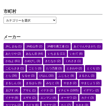
市町村
メーカー
JAしまね
(1)
JA松山市
(2)
JA櫛引農工連
(1)
あぐりんやまがた
(1)
あたりや
(2)
あなん谷
(44)
いちまる
(11)
いわて
(8)
かねよ
(61)
かめびし
(3)
きたなか
(2)
くれさき
(1)
こむらさき
(1)
ごとう
(3)
たつ乃屋
(3)
ときわや
(2)
とくぢ
(2)
とら
(36)
なるせ
(3)
びはん
(30)
ふじもと
(9)
まるさん
(3)
まるしん
(1)
まるはら
(5)
みなと
(3)
やまき
(2)
やまじょう
(2)
ゑびす
(4)
アサヒ
(1)
イゲタ
(2)
イチビキ
(1005)
イデマン
(2)
イナサ
(9)
エザキ
(2)
エンマン
(4)
オーサワ
(2)
カクイ
(3)
カツマル
(2)
カドタ
(6)
カナヤ
(2)
カニ
(7)
カネキ
(3)