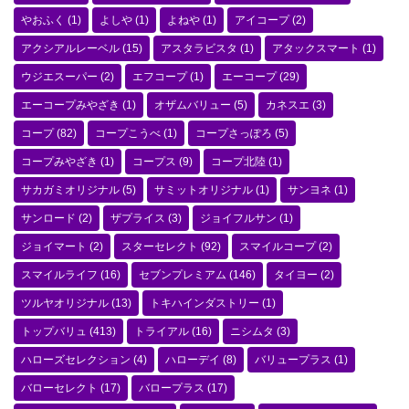
やおふく
(1)
よしや
(1)
よねや
(1)
アイコープ
(2)
アクシアルレーベル
(15)
アスタラビスタ
(1)
アタックスマート
(1)
ウジエスーパー
(2)
エフコープ
(1)
エーコープ
(29)
エーコープみやざき
(1)
オザムバリュー
(5)
カネスエ
(3)
コープ
(82)
コープこうべ
(1)
コープさっぽろ
(5)
コープみやざき
(1)
コープス
(9)
コープ北陸
(1)
サカガミオリジナル
(5)
サミットオリジナル
(1)
サンヨネ
(1)
サンロード
(2)
ザプライス
(3)
ジョイフルサン
(1)
ジョイマート
(2)
スターセレクト
(92)
スマイルコープ
(2)
スマイルライフ
(16)
セブンプレミアム
(146)
タイヨー
(2)
ツルヤオリジナル
(13)
トキハインダストリー
(1)
トップバリュ
(413)
トライアル
(16)
ニシムタ
(3)
ハローズセレクション
(4)
ハローデイ
(8)
バリュープラス
(1)
バローセレクト
(17)
バロープラス
(17)