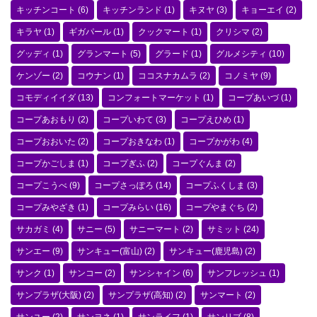
キッチンコート
(6)
キッチンランド
(1)
キヌヤ
(3)
キョーエイ
(2)
キラヤ
(1)
ギガパール
(1)
クックマート
(1)
クリシマ
(2)
グッディ
(1)
グランマート
(5)
グラード
(1)
グルメシティ
(10)
ケンゾー
(2)
コウナン
(1)
ココスナカムラ
(2)
コノミヤ
(9)
コモディイイダ
(13)
コンフォートマーケット
(1)
コープあいづ
(1)
コープあおもり
(2)
コープいわて
(3)
コープえひめ
(1)
コープおおいた
(2)
コープおきなわ
(1)
コープかがわ
(4)
コープかごしま
(1)
コープぎふ
(2)
コープぐんま
(2)
コープこうべ
(9)
コープさっぽろ
(14)
コープふくしま
(3)
コープみやざき
(1)
コープみらい
(16)
コープやまぐち
(2)
サカガミ
(4)
サニー
(5)
サニーマート
(2)
サミット
(24)
サンエー
(9)
サンキュー(富山)
(2)
サンキュー(鹿児島)
(2)
サンク
(1)
サンコー
(2)
サンシャイン
(6)
サンフレッシュ
(1)
サンプラザ(大阪)
(2)
サンプラザ(高知)
(2)
サンマート
(2)