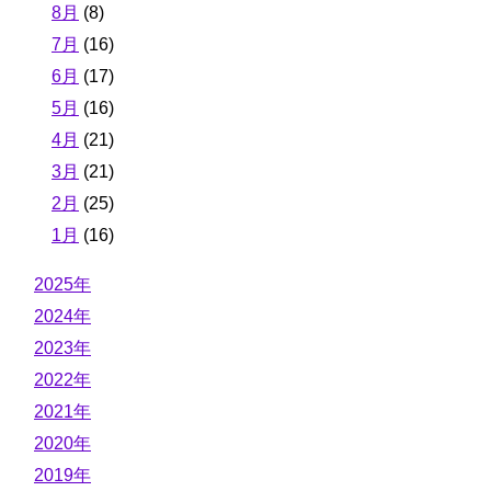
8月
(8)
7月
(16)
6月
(17)
5月
(16)
4月
(21)
3月
(21)
2月
(25)
1月
(16)
2025年
2024年
2023年
2022年
2021年
2020年
2019年