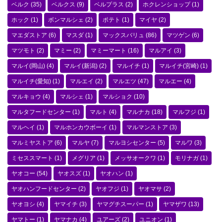
ベルク
(35)
ベルクス
(9)
ベルプラス
(2)
ホクレンショップ
(1)
ホック
(1)
ボンマルシェ
(2)
ポテト
(1)
マイヤ
(2)
マエダストア
(6)
マスダ
(1)
マックスバリュ
(86)
マツゲン
(6)
マツモト
(2)
マミー
(2)
マミーマート
(16)
マルアイ
(3)
マルイ(岡山)
(4)
マルイ(新潟)
(2)
マルイチ
(1)
マルイチ(宮崎)
(1)
マルイチ(愛知)
(1)
マルエイ
(2)
マルエツ
(47)
マルエー
(4)
マルキョウ
(4)
マルシェ
(1)
マルショク
(10)
マルタフードセンター
(1)
マルト
(4)
マルナカ
(18)
マルフジ
(1)
マルヘイ
(1)
マルホンカウボーイ
(1)
マルマンストア
(3)
マルミヤストア
(6)
マルヤ
(7)
マルヨシセンター
(5)
マルワ
(3)
ミセススマート
(1)
メグリア
(1)
メッサオークワ
(1)
モリナガ
(1)
ヤオコー
(54)
ヤオスズ
(1)
ヤオハン
(1)
ヤオハンフードセンター
(2)
ヤオフジ
(1)
ヤオマサ
(2)
ヤオヨシ
(4)
ヤマイチ
(3)
ヤマグチスーパー
(1)
ヤマザワ
(13)
ヤマトー
(1)
ヤマナカ
(4)
ユアーズ
(2)
ユニオン
(1)