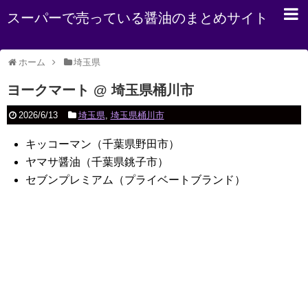
スーパーで売っている醤油のまとめサイト
ホーム
埼玉県
ヨークマート @ 埼玉県桶川市
2026/6/13
埼玉県
,
埼玉県桶川市
キッコーマン（千葉県野田市）
ヤマサ醤油（千葉県銚子市）
セブンプレミアム（プライベートブランド）