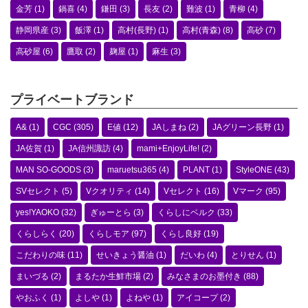
金芳
(1)
鍋喜
(4)
鎌田
(3)
長友
(2)
難波
(1)
青柳
(4)
静岡県産
(3)
飯澤
(1)
高村(長野)
(1)
高村(青森)
(8)
高砂
(7)
高砂屋
(6)
鷹取
(2)
麹屋
(1)
麻生
(3)
プライベートブランド
A&
(1)
CGC
(305)
E値
(12)
JAしまね
(2)
JAグリーン長野
(1)
JA佐賀
(1)
JA信州諏訪
(4)
mami+EnjoyLife!
(2)
MAN SO-GOODS
(3)
maruetsu365
(4)
PLANT
(1)
StyleONE
(43)
SVセレクト
(5)
Vクオリティ
(14)
Vセレクト
(16)
Vマーク
(95)
yes!YAOKO
(32)
ぎゅーとら
(3)
くらしにベルク
(33)
くらしらく
(20)
くらしモア
(97)
くらし良好
(19)
こだわりの味
(11)
せいきょう醤油
(1)
だいわ
(4)
とりせん
(1)
まいづる
(2)
まるたか生鮮市場
(2)
みなさまのお墨付き
(88)
やおふく
(1)
よしや
(1)
よねや
(1)
アイコープ
(2)