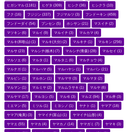
ヒガシマル
(1181)
ヒゲタ
(309)
ヒシク
(36)
ヒシクラ
(10)
フク
(16)
フジジン
(337)
フジマルツ
(3)
フンドーキン
(459)
フンドーダイ
(54)
ブンセン
(5)
ホシサン
(21)
マスイチ
(2)
マツキン
(6)
マルイ
(9)
マルイチ
(3)
マルカマ
(4)
マルキ(和歌山)
(1)
マルキ(大分)
(2)
マルキチ
(1)
マルキン
(256)
マルサ
(23)
マルシチ(栃木)
(7)
マルシチ(青森)
(28)
マルセイ
(1)
マルソエ
(6)
マルタ
(1)
マルタニ
(6)
マルチョウ
(4)
マルナガ
(1)
マルハマ
(5)
マルハヤシ
(1)
マルバン
(21)
マルビシ
(1)
マルホン
(1)
マルマサ
(3)
マルマタ
(2)
マルマン
(1)
マルミヤ
(2)
マルムラサキ
(1)
マルヤ
(6)
マルヤマ
(17)
マルヨシ
(5)
マルヰ
(3)
マルヱ
(94)
マル井
(3)
ミエマン
(5)
ミツル
(1)
ミヨシノ
(1)
ヤナト
(1)
ヤマア
(18)
ヤマア(奄美)
(3)
ヤマイチ(富山)
(1)
ヤマイチ(山形)
(4)
ヤマエ
(55)
ヤマカ
(4)
ヤマカノ
(14)
ヤマガミ
(7)
ヤマキ
(3)