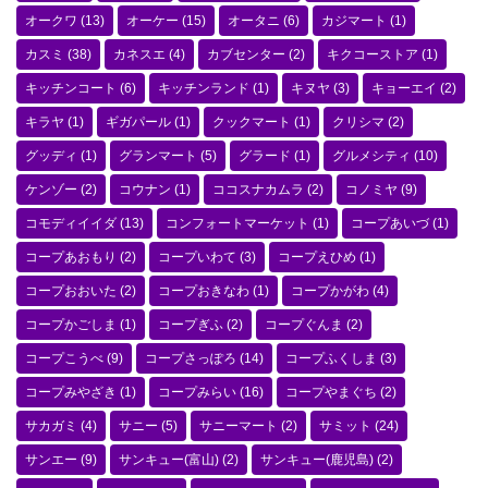
オークワ
(13)
オーケー
(15)
オータニ
(6)
カジマート
(1)
カスミ
(38)
カネスエ
(4)
カブセンター
(2)
キクコーストア
(1)
キッチンコート
(6)
キッチンランド
(1)
キヌヤ
(3)
キョーエイ
(2)
キラヤ
(1)
ギガパール
(1)
クックマート
(1)
クリシマ
(2)
グッディ
(1)
グランマート
(5)
グラード
(1)
グルメシティ
(10)
ケンゾー
(2)
コウナン
(1)
ココスナカムラ
(2)
コノミヤ
(9)
コモディイイダ
(13)
コンフォートマーケット
(1)
コープあいづ
(1)
コープあおもり
(2)
コープいわて
(3)
コープえひめ
(1)
コープおおいた
(2)
コープおきなわ
(1)
コープかがわ
(4)
コープかごしま
(1)
コープぎふ
(2)
コープぐんま
(2)
コープこうべ
(9)
コープさっぽろ
(14)
コープふくしま
(3)
コープみやざき
(1)
コープみらい
(16)
コープやまぐち
(2)
サカガミ
(4)
サニー
(5)
サニーマート
(2)
サミット
(24)
サンエー
(9)
サンキュー(富山)
(2)
サンキュー(鹿児島)
(2)