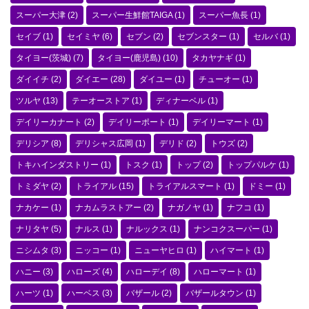
スーパー大津
(2)
スーパー生鮮館TAIGA
(1)
スーパー魚長
(1)
セイブ
(1)
セイミヤ
(6)
セブン
(2)
セブンスター
(1)
セルバ
(1)
タイヨー(茨城)
(7)
タイヨー(鹿児島)
(10)
タカヤナギ
(1)
ダイイチ
(2)
ダイエー
(28)
ダイユー
(1)
チューオー
(1)
ツルヤ
(13)
テーオーストア
(1)
ディナーベル
(1)
デイリーカナート
(2)
デイリーポート
(1)
デイリーマート
(1)
デリシア
(8)
デリシャス広岡
(1)
デリド
(2)
トウズ
(2)
トキハインダストリー
(1)
トスク
(1)
トップ
(2)
トップパルケ
(1)
トミダヤ
(2)
トライアル
(15)
トライアルスマート
(1)
ドミー
(1)
ナカケー
(1)
ナカムラストアー
(2)
ナガノヤ
(1)
ナフコ
(1)
ナリタヤ
(5)
ナルス
(1)
ナルックス
(1)
ナンコクスーパー
(1)
ニシムタ
(3)
ニッコー
(1)
ニューヤヒロ
(1)
ハイマート
(1)
ハニー
(3)
ハローズ
(4)
ハローデイ
(8)
ハローマート
(1)
ハーツ
(1)
ハーベス
(3)
バザール
(2)
バザールタウン
(1)