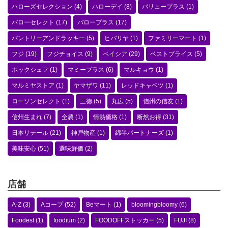
ハローズセレクション
(4)
ハローデイ
(8)
バリュープラス
(1)
バローセレクト
(17)
バロープラス
(17)
パントリーアンドラッキー
(5)
ヒバリヤ
(1)
ファミリーマート
(1)
フジ
(19)
フジチョイス
(9)
ベイシア
(29)
ベストプライス
(5)
ホックシェフ
(1)
マミープラス
(6)
マルキョウ
(1)
マルミヤストア
(1)
ヤマザワ
(11)
レッドキャベツ
(1)
ローソンセレクト
(1)
三徳
(5)
丸広
(5)
信州の信友
(1)
信州生まれ
(7)
全農
(1)
情熱価格
(1)
断然お得
(31)
日本リテール
(21)
神戸物産
(1)
綿半パートナーズ
(1)
美味安心
(51)
選味鮮価
(2)
店舗
A-Z
(3)
Aコープ
(52)
Beマート
(1)
bloomingbloomy
(6)
Foodest
(1)
foodium
(2)
FOODOFFストッカー
(5)
FUJI
(8)