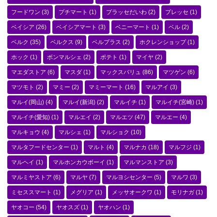
フードワン
(3)
プチマート
(1)
プラッセだいわ
(2)
プレッセ
(1)
ベイシア
(26)
ベイシアマート
(3)
ベニーマート
(1)
ベル
(2)
ベルク
(35)
ベルクス
(9)
ベルプラス
(2)
ホクレンショップ
(1)
ホック
(1)
ボンマルシェ
(2)
ポテト
(1)
マイヤ
(2)
マエダストア
(6)
マスダ
(1)
マックスバリュ
(86)
マツゲン
(6)
マツモト
(2)
マミー
(2)
マミーマート
(16)
マルアイ
(3)
マルイ(岡山)
(4)
マルイ(新潟)
(2)
マルイチ
(1)
マルイチ(宮崎)
(1)
マルイチ(愛知)
(1)
マルエイ
(2)
マルエツ
(47)
マルエー
(4)
マルキョウ
(4)
マルシェ
(1)
マルショク
(10)
マルタフードセンター
(1)
マルト
(4)
マルナカ
(18)
マルフジ
(1)
マルヘイ
(1)
マルホンカウボーイ
(1)
マルマンストア
(3)
マルミヤストア
(6)
マルヤ
(7)
マルヨシセンター
(5)
マルワ
(3)
ミセススマート
(1)
メグリア
(1)
メッサオークワ
(1)
モリナガ
(1)
ヤオコー
(54)
ヤオスズ
(1)
ヤオハン
(1)