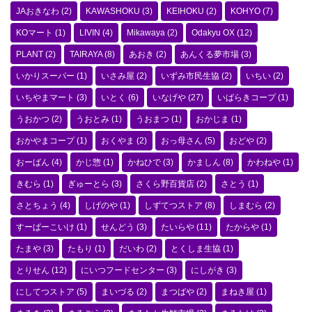
JAおきなわ
(2)
KAWASHOKU
(3)
KEIHOKU
(2)
KOHYO
(7)
KOマート
(1)
LIVIN
(4)
Mikawaya
(2)
Odakyu OX
(12)
PLANT
(2)
TAIRAYA
(8)
あおき
(2)
あんくる夢市場
(3)
いかりスーパー
(1)
いさみ屋
(2)
いずみ市民生協
(2)
いちい
(2)
いちやまマート
(3)
いとく
(6)
いなげや
(27)
いばらきコープ
(1)
うおかつ
(2)
うおとみ
(1)
うおまつ
(1)
おかじま
(1)
おかやまコープ
(1)
おくやま
(2)
おっ母さん
(5)
おどや
(2)
おーばん
(4)
かじ惣
(1)
かねひで
(3)
かましん
(8)
かわねや
(1)
きむら
(1)
ぎゅーとら
(3)
さくら野百貨店
(2)
さとう
(1)
さとちょう
(4)
しげのや
(1)
しずてつストア
(8)
しまむら
(2)
すーぱーこいけ
(1)
せんどう
(3)
たいらや
(11)
たからや
(1)
たまや
(3)
たもり
(1)
だいわ
(2)
とくしま生協
(1)
とりせん
(12)
にいつフードセンター
(3)
にしがき
(3)
にしてつストア
(5)
まいづる
(2)
まつばや
(2)
まねき屋
(1)