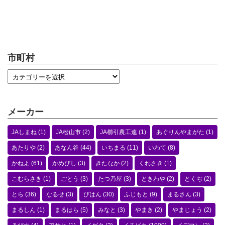
市町村
メーカー
JAしまね
(1)
JA松山市
(2)
JA櫛引農工連
(1)
あぐりんやまがた
(1)
あたりや
(2)
あなん谷
(44)
いちまる
(11)
いわて
(8)
かねよ
(61)
かめびし
(3)
きたなか
(2)
くれさき
(1)
こむらさき
(1)
ごとう
(3)
たつ乃屋
(3)
ときわや
(2)
とくぢ
(2)
とら
(36)
なるせ
(3)
びはん
(30)
ふじもと
(9)
まるさん
(3)
まるしん
(1)
まるはら
(5)
みなと
(3)
やまき
(2)
やまじょう
(2)