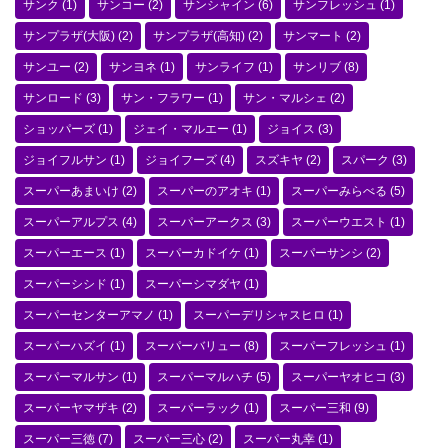
サンク
(1)
サンコー
(2)
サンシャイン
(6)
サンフレッシュ
(1)
サンプラザ(大阪)
(2)
サンプラザ(高知)
(2)
サンマート
(2)
サンユー
(2)
サンヨネ
(1)
サンライフ
(1)
サンリブ
(8)
サンロード
(3)
サン・フラワー
(1)
サン・マルシェ
(2)
ショッパーズ
(1)
ジェイ・マルエー
(1)
ジョイス
(3)
ジョイフルサン
(1)
ジョイフーズ
(4)
スズキヤ
(2)
スパーク
(3)
スーパーあまいけ
(2)
スーパーのアオキ
(1)
スーパーみらべる
(5)
スーパーアルプス
(4)
スーパーアークス
(3)
スーパーウエスト
(1)
スーパーエース
(1)
スーパーカドイケ
(1)
スーパーサンシ
(2)
スーパーシシド
(1)
スーパーシマダヤ
(1)
スーパーセンターアマノ
(1)
スーパーデリシャスヒロ
(1)
スーパーハズイ
(1)
スーパーバリュー
(8)
スーパーフレッシュ
(1)
スーパーマルサン
(1)
スーパーマルハチ
(5)
スーパーヤオヒコ
(3)
スーパーヤマザキ
(2)
スーパーラック
(1)
スーパー三和
(9)
スーパー三徳
(7)
スーパー三心
(2)
スーパー丸幸
(1)