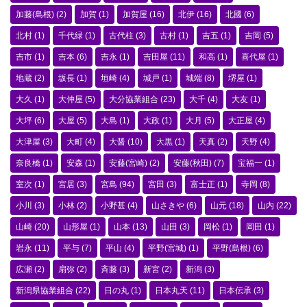
加藤(島根)
(2)
加賀
(1)
加賀屋
(16)
北伊
(16)
北國
(6)
北村
(1)
千代緑
(1)
古代柱
(3)
古村
(1)
吉五
(1)
吉岡
(5)
吉市
(1)
吉本
(6)
吉永
(1)
吉田屋
(11)
和高
(1)
喜代屋
(1)
地蔵
(2)
坂長
(1)
垣崎
(4)
城戸
(1)
城端
(8)
堺屋
(1)
大久
(1)
大仲屋
(5)
大分協業組合
(23)
大千
(4)
大友
(1)
大坪
(6)
大屋
(5)
大島
(1)
大政
(1)
大月
(5)
大正屋
(4)
大津屋
(3)
大町
(4)
大醤
(10)
大黒
(1)
天真
(2)
天野
(4)
奈良橋
(1)
安森
(1)
安藤(宮崎)
(2)
安藤(秋田)
(7)
宝福一
(1)
室次
(1)
宮居
(3)
宮島
(94)
宮田
(3)
富士正
(1)
寺岡
(8)
小川
(3)
小林
(2)
小野甚
(4)
山さきや
(6)
山元
(18)
山内
(22)
山崎
(20)
山形屋
(1)
山本
(13)
山田
(3)
岡松
(1)
岡田
(1)
岩永
(11)
平与
(7)
平山
(4)
平野(宮城)
(1)
平野(島根)
(6)
広瀬
(2)
扇弥
(2)
斉藤
(3)
新宮
(2)
新潟
(3)
新潟県協業組合
(22)
日の丸
(1)
日本丸天
(11)
日本伝承
(3)