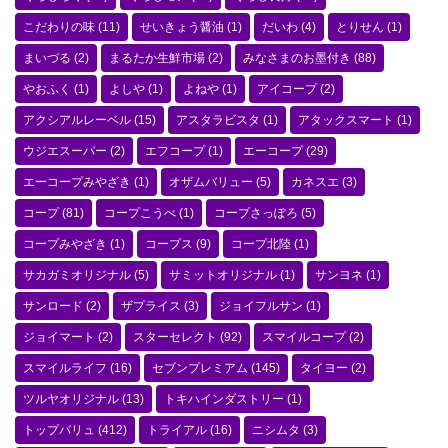
こだわりの味
(11)
せいきょう醤油
(1)
だいわ
(4)
とりせん
(1)
まいづる
(2)
まるたか生鮮市場
(2)
みなさまのお墨付き
(88)
やおふく
(1)
よしや
(1)
よねや
(1)
アイコープ
(2)
アクシアルレーベル
(15)
アスタラビスタ
(1)
アタックスマート
(1)
ウジエスーパー
(2)
エフコープ
(1)
エーコープ
(29)
エーコープみやざき
(1)
オザムバリュー
(5)
カネスエ
(3)
コープ
(81)
コープこうべ
(1)
コープさっぽろ
(5)
コープみやざき
(1)
コープス
(9)
コープ北陸
(1)
サカガミオリジナル
(5)
サミットオリジナル
(1)
サンヨネ
(1)
サンロード
(2)
ザプライス
(3)
ジョイフルサン
(1)
ジョイマート
(2)
スターセレクト
(92)
スマイルコープ
(2)
スマイルライフ
(16)
セブンプレミアム
(145)
タイヨー
(2)
ツルヤオリジナル
(13)
トキハインダストリー
(1)
トップバリュ
(412)
トライアル
(16)
ニシムタ
(3)