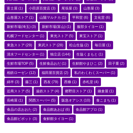
富士屋
(1)
小田原百貨店
(3)
尾張屋
(3)
山形屋
(3)
山形屋ストア
(1)
山陽マルナカ
(1)
平和堂
(6)
文化堂
(6)
新鮮市場(埼玉)
(3)
新鮮市場(富山)
(1)
服部タイヨー
(1)
札幌フードセンター
(1)
東光ストア
(5)
東宝ストア
(1)
東急ストア
(29)
東武ストア
(28)
松山生協
(2)
毎日屋
(1)
清水フードセンター
(1)
独立店
(144)
生協くまもと
(1)
生鮮市場TOP
(5)
生鮮食品おだ
(1)
生鮮館やまひこ
(2)
田子重
(2)
相鉄ローゼン
(12)
福田屋百貨店
(2)
私のわくわくスーパー
(1)
綿半
(3)
藤三
(1)
西友
(79)
西條
(1)
赤札堂
(4)
近商ストア
(5)
遠鉄ストア
(4)
郷野目ストア
(1)
鎌倉屋
(1)
長崎屋
(1)
関西スーパー
(5)
阪急オアシス
(10)
食こまち
(1)
食品の店おおた
(2)
食品館あおば
(6)
食品館アプロ
(1)
食品館ピボット
(3)
食鮮館タイヨー
(1)