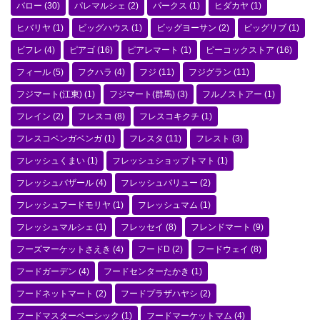
バロー
(30)
パレマルシェ
(2)
パークス
(1)
ヒダカヤ
(1)
ヒバリヤ
(1)
ビッグハウス
(1)
ビッグヨーサン
(2)
ビッグリブ
(1)
ビフレ
(4)
ピアゴ
(16)
ピアレマート
(1)
ピーコックストア
(16)
フィール
(5)
フクハラ
(4)
フジ
(11)
フジグラン
(11)
フジマート(江東)
(1)
フジマート(群馬)
(3)
フルノストアー
(1)
フレイン
(2)
フレスコ
(8)
フレスコキクチ
(1)
フレスコベンガベンガ
(1)
フレスタ
(11)
フレスト
(3)
フレッシュくまい
(1)
フレッシュショップトマト
(1)
フレッシュバザール
(4)
フレッシュバリュー
(2)
フレッシュフードモリヤ
(1)
フレッシュマム
(1)
フレッシュマルシェ
(1)
フレッセイ
(8)
フレンドマート
(9)
フーズマーケットさえき
(4)
フードD
(2)
フードウェイ
(8)
フードガーデン
(4)
フードセンターたかき
(1)
フードネットマート
(2)
フードプラザハヤシ
(2)
フードマスターベーシック
(1)
フードマーケットマム
(4)