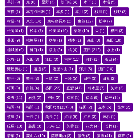
早川
(9)
旭
(6)
星野
(3)
朝日松
(4)
木下
(1)
木場
(5)
末廣
(1)
本万点田渕
(1)
本多
(1)
本川
(2)
杉川
(1)
杉野
(2)
村要
(4)
東北
(14)
東松島長寿
(2)
東部
(12)
松中
(7)
松岡屋
(1)
松本
(7)
松美屋
(19)
柴沼
(10)
栄
(1)
根田
(3)
桑田
(9)
桔梗屋
(1)
桝塚
(1)
桶本
(1)
森山
(3)
森田
(18)
楠城屋
(9)
樋口
(1)
横山
(3)
橘
(4)
正田
(212)
水上
(1)
水谷
(1)
永田
(3)
江口
(3)
河村
(11)
河野
(1)
浜田
(4)
淀屋勇心
(1)
渡辺
(2)
港屋木山
(1)
澤井
(5)
濵口
(10)
照井
(6)
熊井
(3)
玉島
(2)
玉鈴
(5)
田中
(3)
田丸
(2)
町田
(3)
白龍
(4)
盛田
(22)
直源
(41)
相木屋
(7)
矢木
(2)
矢野
(11)
石孫
(2)
神田
(2)
福來
(1)
福原
(9)
福寿
(19)
福岡
(4)
福間
(1)
秋田なまはげ
(3)
窪田
(2)
立本
(5)
笛木
(2)
筑豊
(1)
米長
(1)
粟長
(1)
紅梅
(9)
紅谷
(3)
綾杉
(1)
緑屋
(13)
義農
(3)
老松
(1)
芙蓉
(3)
花房
(4)
若竹
(1)
若葉
(1)
菱山六
(19)
薩摩川内
(3)
藤代
(2)
藤勇
(41)
藤庄
(2)