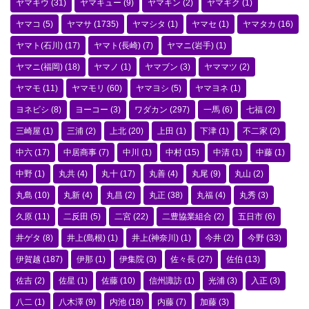
ヤマキウ
(31)
ヤマキュー
(9)
ヤマキン
(2)
ヤマギク
(1)
ヤマコ
(5)
ヤマサ
(1735)
ヤマシタ
(1)
ヤマセ
(1)
ヤマタカ
(16)
ヤマト(石川)
(17)
ヤマト(長崎)
(7)
ヤマニ(岩手)
(1)
ヤマニ(福岡)
(18)
ヤマノ
(1)
ヤマブン
(3)
ヤママツ
(2)
ヤマモ
(11)
ヤマモリ
(60)
ヤマヨシ
(5)
ヤマヨネ
(1)
ヨネビシ
(8)
ヨーコー
(3)
ワダカン
(297)
一馬
(6)
七福
(2)
三崎屋
(1)
三浦
(2)
上北
(20)
上田
(1)
下津
(1)
不二家
(2)
中六
(17)
中居商事
(7)
中川
(1)
中村
(15)
中清
(1)
中藤
(1)
中野
(1)
丸共
(4)
丸十
(17)
丸善
(4)
丸尾
(9)
丸山
(2)
丸島
(10)
丸新
(4)
丸昌
(2)
丸正
(38)
丸福
(4)
丸秀
(3)
久原
(11)
二反田
(5)
二宮
(22)
二豊協業組合
(2)
五日市
(6)
井ゲタ
(8)
井上(島根)
(1)
井上(神奈川)
(1)
今井
(2)
今野
(33)
伊賀越
(187)
伊那
(1)
伊集院
(3)
佐々長
(27)
佐伯
(13)
佐吉
(2)
佐星
(1)
佐藤
(10)
信州諏訪
(1)
光浦
(3)
入正
(3)
八二
(1)
八木澤
(9)
内池
(18)
内藤
(7)
加藤
(3)