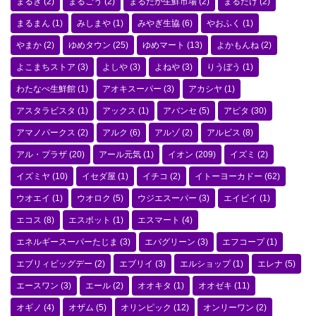
まるき
(2)
まるごう
(2)
まるたか生鮮市場
(2)
まるたけ
(2)
まるまん
(1)
みしまや
(1)
みやぎ生協
(6)
やおふく
(1)
やまか
(2)
ゆめタウン
(25)
ゆめマート
(13)
よかもんね
(2)
よこまちストア
(3)
よしや
(3)
よねや
(3)
りうぼう
(1)
わたなべ生鮮館
(1)
アオキスーパー
(3)
アカシヤ
(1)
アスタラビスタ
(1)
アックス
(1)
アバンセ
(5)
アピタ
(30)
アマノパークス
(2)
アルク
(6)
アルゾ
(2)
アルビス
(8)
アル・プラザ
(20)
アール元気
(1)
イオン
(209)
イズミ
(2)
イズミヤ
(10)
イセダ屋
(1)
イチコ
(2)
イトーヨーカドー
(62)
ウオエイ
(1)
ウオロク
(5)
ウジエスーパー
(3)
エイビイ
(1)
エコス
(8)
エスポット
(1)
エスマート
(4)
エネルギースーパーたじま
(3)
エバグリーン
(3)
エフコープ
(1)
エブリィビッグデー
(2)
エブリイ
(3)
エルショップ
(1)
エレナ
(5)
エースワン
(3)
エール
(2)
オオキタ
(1)
オオゼキ
(11)
オギノ
(4)
オザム
(5)
オリンピック
(12)
オンリーワン
(2)