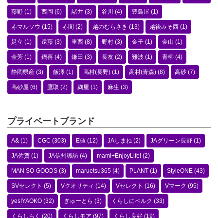
藤野
(1)
西岡
(6)
諸井
(3)
谷川
(4)
豊島屋
(1)
赤マルソウ
(15)
赤間
(2)
越のむらさき
(13)
越後みそ西
(1)
足立
(1)
遠藤
(3)
重西
(8)
野村
(3)
金子
(1)
金山
(1)
金芳
(1)
鍋喜
(4)
鎌田
(3)
長友
(2)
難波
(1)
青柳
(4)
静岡県産
(3)
飯澤
(1)
高村(長野)
(1)
高村(青森)
(8)
高砂
(7)
高砂屋
(6)
鷹取
(2)
麹屋
(1)
麻生
(3)
プライベートブランド
A&
(1)
CGC
(303)
E値
(12)
JAしまね
(2)
JAグリーン長野
(1)
JA佐賀
(1)
JA信州諏訪
(4)
mami+EnjoyLife!
(2)
MAN SO-GOODS
(3)
maruetsu365
(4)
PLANT
(1)
StyleONE
(43)
SVセレクト
(5)
Vクオリティ
(14)
Vセレクト
(16)
Vマーク
(95)
yes!YAOKO
(32)
ぎゅーとら
(3)
くらしにベルク
(33)
くらしらく
(20)
くらしモア
(97)
くらし良好
(19)