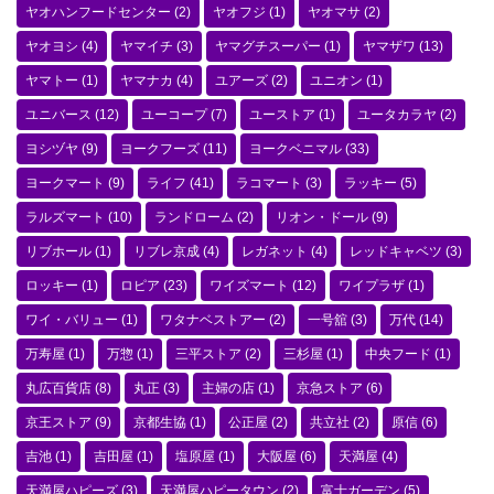
ヤオハンフードセンター
(2)
ヤオフジ
(1)
ヤオマサ
(2)
ヤオヨシ
(4)
ヤマイチ
(3)
ヤマグチスーパー
(1)
ヤマザワ
(13)
ヤマトー
(1)
ヤマナカ
(4)
ユアーズ
(2)
ユニオン
(1)
ユニバース
(12)
ユーコープ
(7)
ユーストア
(1)
ユータカラヤ
(2)
ヨシヅヤ
(9)
ヨークフーズ
(11)
ヨークベニマル
(33)
ヨークマート
(9)
ライフ
(41)
ラコマート
(3)
ラッキー
(5)
ラルズマート
(10)
ランドローム
(2)
リオン・ドール
(9)
リブホール
(1)
リブレ京成
(4)
レガネット
(4)
レッドキャベツ
(3)
ロッキー
(1)
ロピア
(23)
ワイズマート
(12)
ワイプラザ
(1)
ワイ・バリュー
(1)
ワタナベストアー
(2)
一号舘
(3)
万代
(14)
万寿屋
(1)
万惣
(1)
三平ストア
(2)
三杉屋
(1)
中央フード
(1)
丸広百貨店
(8)
丸正
(3)
主婦の店
(1)
京急ストア
(6)
京王ストア
(9)
京都生協
(1)
公正屋
(2)
共立社
(2)
原信
(6)
吉池
(1)
吉田屋
(1)
塩原屋
(1)
大阪屋
(6)
天満屋
(4)
天満屋ハピーズ
(3)
天満屋ハピータウン
(2)
富士ガーデン
(5)