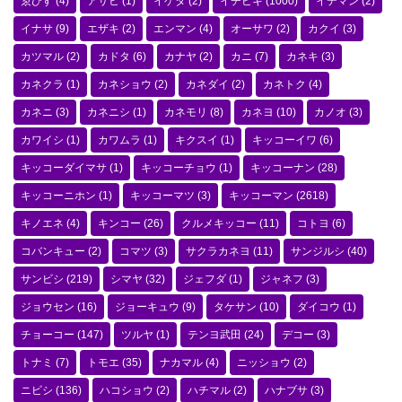
ゑびす
(4)
アサヒ
(1)
イゲタ
(2)
イチビキ
(1000)
イデマン
(2)
イナサ
(9)
エザキ
(2)
エンマン
(4)
オーサワ
(2)
カクイ
(3)
カツマル
(2)
カドタ
(6)
カナヤ
(2)
カニ
(7)
カネキ
(3)
カネクラ
(1)
カネショウ
(2)
カネダイ
(2)
カネトク
(4)
カネニ
(3)
カネニシ
(1)
カネモリ
(8)
カネヨ
(10)
カノオ
(3)
カワイシ
(1)
カワムラ
(1)
キクスイ
(1)
キッコーイワ
(6)
キッコーダイマサ
(1)
キッコーチョウ
(1)
キッコーナン
(28)
キッコーニホン
(1)
キッコーマツ
(3)
キッコーマン
(2618)
キノエネ
(4)
キンコー
(26)
クルメキッコー
(11)
コトヨ
(6)
コバンキュー
(2)
コマツ
(3)
サクラカネヨ
(11)
サンジルシ
(40)
サンビシ
(219)
シマヤ
(32)
ジェフダ
(1)
ジャネフ
(3)
ジョウセン
(16)
ジョーキュウ
(9)
タケサン
(10)
ダイコウ
(1)
チョーコー
(147)
ツルヤ
(1)
テンヨ武田
(24)
デコー
(3)
トナミ
(7)
トモエ
(35)
ナカマル
(4)
ニッショウ
(2)
ニビシ
(136)
ハコショウ
(2)
ハチマル
(2)
ハナブサ
(3)