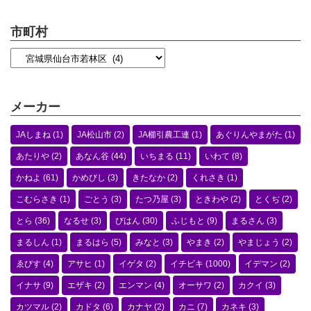
市町村
メーカー
JAしまね
(1)
JA松山市
(2)
JA櫛引農工連
(1)
あぐりんやまがた
(1)
あたりや
(2)
あなん谷
(44)
いちまる
(11)
いわて
(8)
かねよ
(61)
かめびし
(3)
きたなか
(2)
くれさき
(1)
こむらさき
(1)
ごとう
(3)
たつ乃屋
(3)
ときわや
(2)
とくぢ
(2)
とら
(36)
なるせ
(3)
びはん
(30)
ふじもと
(9)
まるさん
(3)
まるしん
(1)
まるはら
(5)
みなと
(3)
やまき
(2)
やまじょう
(2)
ゑびす
(4)
アサヒ
(1)
イゲタ
(2)
イチビキ
(1000)
イデマン
(2)
イナサ
(9)
エザキ
(2)
エンマン
(4)
オーサワ
(2)
カクイ
(3)
カツマル
(2)
カドタ
(6)
カナヤ
(2)
カニ
(7)
カネキ
(3)