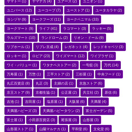
ヤマトー
(1)
ヤマナカ
(4)
ユアーズ
(2)
ユニオン
(1)
ユニバース
(12)
ユーコープ
(7)
ユーストア
(1)
ユータカラヤ
(2)
ヨシヅヤ
(9)
ヨークフーズ
(11)
ヨークベニマル
(33)
ヨークマート
(9)
ライフ
(41)
ラコマート
(3)
ラッキー
(5)
ラルズマート
(10)
ランドローム
(2)
リオン・ドール
(9)
リブホール
(1)
リブレ京成
(4)
レガネット
(4)
レッドキャベツ
(3)
ロッキー
(1)
ロピア
(23)
ワイズマート
(12)
ワイプラザ
(1)
ワイ・バリュー
(1)
ワタナベストアー
(2)
一号舘
(3)
万代
(14)
万寿屋
(1)
万惣
(1)
三平ストア
(2)
三杉屋
(1)
中央フード
(1)
丸広百貨店
(8)
丸正
(3)
主婦の店
(1)
京急ストア
(6)
京王ストア
(9)
京都生協
(1)
公正屋
(2)
共立社
(2)
原信
(6)
吉池
(1)
吉田屋
(1)
塩原屋
(1)
大阪屋
(6)
天満屋
(4)
天満屋ハピーズ
(3)
天満屋ハピータウン
(2)
富士ガーデン
(5)
富士屋
(1)
小田原百貨店
(3)
尾張屋
(3)
山形屋
(3)
山形屋ストア
(1)
山陽マルナカ
(1)
平和堂
(6)
文化堂
(6)