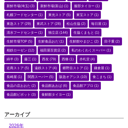
新鮮市場(埼玉)
(3)
新鮮市場(富山)
(1)
服部タイヨー
(1)
札幌フードセンター
(1)
東光ストア
(5)
東宝ストア
(1)
東急ストア
(29)
東武ストア
(28)
松山生協
(2)
毎日屋
(1)
清水フードセンター
(1)
独立店
(144)
生協くまもと
(1)
生鮮市場TOP
(5)
生鮮食品おだ
(1)
生鮮館やまひこ
(2)
田子重
(2)
相鉄ローゼン
(12)
福田屋百貨店
(2)
私のわくわくスーパー
(1)
綿半
(3)
藤三
(1)
西友
(79)
西條
(1)
赤札堂
(4)
近商ストア
(5)
遠鉄ストア
(4)
郷野目ストア
(1)
鎌倉屋
(1)
長崎屋
(1)
関西スーパー
(5)
阪急オアシス
(10)
食こまち
(1)
食品の店おおた
(2)
食品館あおば
(6)
食品館アプロ
(1)
食品館ピボット
(3)
食鮮館タイヨー
(1)
アーカイブ
2026年