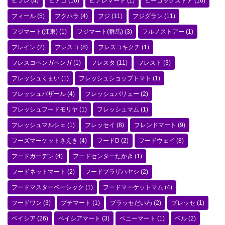
ビフレ
(4)
ピアゴ
(16)
ピアレマート
(1)
ピーコックストア
(16)
フィール
(5)
フクハラ
(4)
フジ
(11)
フジグラン
(11)
フジマート(江東)
(1)
フジマート(群馬)
(3)
フルノストアー
(1)
フレイン
(2)
フレスコ
(8)
フレスコキクチ
(1)
フレスコベンガベンガ
(1)
フレスタ
(11)
フレスト
(3)
フレッシュくまい
(1)
フレッシュショップトマト
(1)
フレッシュバザール
(4)
フレッシュバリュー
(2)
フレッシュフードモリヤ
(1)
フレッシュマム
(1)
フレッシュマルシェ
(1)
フレッセイ
(8)
フレンドマート
(9)
フーズマーケットさえき
(4)
フードD
(2)
フードウェイ
(8)
フードガーデン
(4)
フードセンターたかき
(1)
フードネットマート
(2)
フードプラザハヤシ
(2)
フードマスターベーシック
(1)
フードマーケットマム
(4)
フードワン
(3)
プチマート
(1)
プラッセだいわ
(2)
プレッセ
(1)
ベイシア
(26)
ベイシアマート
(3)
ベニーマート
(1)
ベル
(2)