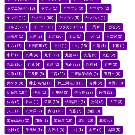
ヤマニ(福岡)
(18)
ヤマノ
(1)
ヤマブン
(3)
ヤママツ
(2)
ヤマモ
(11)
ヤマモリ
(60)
ヤマヨシ
(5)
ヤマヨネ
(1)
ヨネビシ
(8)
ヨーコー
(3)
ワダカン
(297)
一馬
(6)
七福
(2)
三崎屋
(1)
三浦
(2)
上北
(20)
上田
(1)
下津
(1)
不二家
(2)
中六
(17)
中居商事
(7)
中川
(1)
中村
(15)
中清
(1)
中藤
(1)
中野
(1)
丸共
(4)
丸十
(17)
丸善
(4)
丸尾
(9)
丸山
(2)
丸島
(10)
丸新
(4)
丸昌
(2)
丸正
(38)
丸福
(4)
丸秀
(3)
久原
(11)
二反田
(5)
二宮
(22)
二豊協業組合
(2)
五日市
(6)
井ゲタ
(8)
井上(島根)
(1)
井上(神奈川)
(1)
今井
(2)
今野
(33)
伊賀越
(187)
伊那
(1)
伊集院
(3)
佐々長
(27)
佐伯
(13)
佐吉
(2)
佐星
(1)
佐藤
(10)
信州諏訪
(1)
光浦
(3)
入正
(3)
八二
(1)
八木澤
(9)
内池
(18)
内藤
(7)
加藤
(3)
加藤(島根)
(2)
加賀
(1)
加賀屋
(16)
北伊
(16)
北國
(6)
北村
(1)
千代緑
(1)
古代柱
(3)
古村
(1)
吉五
(1)
吉岡
(5)