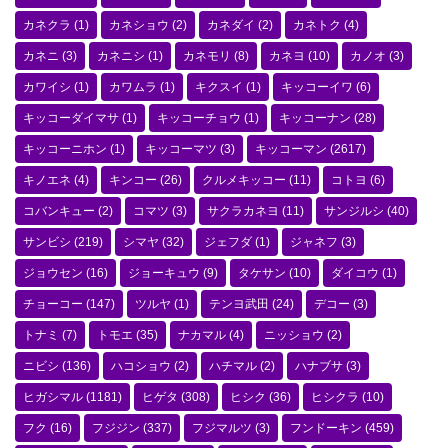
カネクラ
(1)
カネショウ
(2)
カネダイ
(2)
カネトク
(4)
カネニ
(3)
カネニシ
(1)
カネモリ
(8)
カネヨ
(10)
カノオ
(3)
カワイシ
(1)
カワムラ
(1)
キクスイ
(1)
キッコーイワ
(6)
キッコーダイマサ
(1)
キッコーチョウ
(1)
キッコーナン
(28)
キッコーニホン
(1)
キッコーマツ
(3)
キッコーマン
(2617)
キノエネ
(4)
キンコー
(26)
クルメキッコー
(11)
コトヨ
(6)
コバンキュー
(2)
コマツ
(3)
サクラカネヨ
(11)
サンジルシ
(40)
サンビシ
(219)
シマヤ
(32)
ジェフダ
(1)
ジャネフ
(3)
ジョウセン
(16)
ジョーキュウ
(9)
タケサン
(10)
ダイコウ
(1)
チョーコー
(147)
ツルヤ
(1)
テンヨ武田
(24)
デコー
(3)
トナミ
(7)
トモエ
(35)
ナカマル
(4)
ニッショウ
(2)
ニビシ
(136)
ハコショウ
(2)
ハチマル
(2)
ハナブサ
(3)
ヒガシマル
(1181)
ヒゲタ
(308)
ヒシク
(36)
ヒシクラ
(10)
フク
(16)
フジジン
(337)
フジマルツ
(3)
フンドーキン
(459)