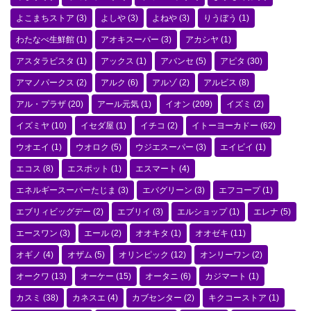
よこまちストア
(3)
よしや
(3)
よねや
(3)
りうぼう
(1)
わたなべ生鮮館
(1)
アオキスーパー
(3)
アカシヤ
(1)
アスタラビスタ
(1)
アックス
(1)
アバンセ
(5)
アピタ
(30)
アマノパークス
(2)
アルク
(6)
アルゾ
(2)
アルビス
(8)
アル・プラザ
(20)
アール元気
(1)
イオン
(209)
イズミ
(2)
イズミヤ
(10)
イセダ屋
(1)
イチコ
(2)
イトーヨーカドー
(62)
ウオエイ
(1)
ウオロク
(5)
ウジエスーパー
(3)
エイビイ
(1)
エコス
(8)
エスポット
(1)
エスマート
(4)
エネルギースーパーたじま
(3)
エバグリーン
(3)
エフコープ
(1)
エブリィビッグデー
(2)
エブリイ
(3)
エルショップ
(1)
エレナ
(5)
エースワン
(3)
エール
(2)
オオキタ
(1)
オオゼキ
(11)
オギノ
(4)
オザム
(5)
オリンピック
(12)
オンリーワン
(2)
オークワ
(13)
オーケー
(15)
オータニ
(6)
カジマート
(1)
カスミ
(38)
カネスエ
(4)
カブセンター
(2)
キクコーストア
(1)