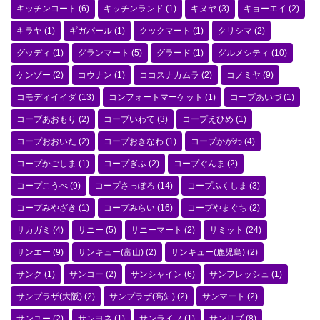
キッチンコート
(6)
キッチンランド
(1)
キヌヤ
(3)
キョーエイ
(2)
キラヤ
(1)
ギガパール
(1)
クックマート
(1)
クリシマ
(2)
グッディ
(1)
グランマート
(5)
グラード
(1)
グルメシティ
(10)
ケンゾー
(2)
コウナン
(1)
ココスナカムラ
(2)
コノミヤ
(9)
コモディイイダ
(13)
コンフォートマーケット
(1)
コープあいづ
(1)
コープあおもり
(2)
コープいわて
(3)
コープえひめ
(1)
コープおおいた
(2)
コープおきなわ
(1)
コープかがわ
(4)
コープかごしま
(1)
コープぎふ
(2)
コープぐんま
(2)
コープこうべ
(9)
コープさっぽろ
(14)
コープふくしま
(3)
コープみやざき
(1)
コープみらい
(16)
コープやまぐち
(2)
サカガミ
(4)
サニー
(5)
サニーマート
(2)
サミット
(24)
サンエー
(9)
サンキュー(富山)
(2)
サンキュー(鹿児島)
(2)
サンク
(1)
サンコー
(2)
サンシャイン
(6)
サンフレッシュ
(1)
サンプラザ(大阪)
(2)
サンプラザ(高知)
(2)
サンマート
(2)
サンユー
(2)
サンヨネ
(1)
サンライフ
(1)
サンリブ
(8)