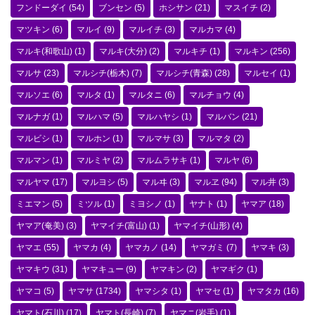
フンドーダイ
(54)
ブンセン
(5)
ホシサン
(21)
マスイチ
(2)
マツキン
(6)
マルイ
(9)
マルイチ
(3)
マルカマ
(4)
マルキ(和歌山)
(1)
マルキ(大分)
(2)
マルキチ
(1)
マルキン
(256)
マルサ
(23)
マルシチ(栃木)
(7)
マルシチ(青森)
(28)
マルセイ
(1)
マルソエ
(6)
マルタ
(1)
マルタニ
(6)
マルチョウ
(4)
マルナガ
(1)
マルハマ
(5)
マルハヤシ
(1)
マルバン
(21)
マルビシ
(1)
マルホン
(1)
マルマサ
(3)
マルマタ
(2)
マルマン
(1)
マルミヤ
(2)
マルムラサキ
(1)
マルヤ
(6)
マルヤマ
(17)
マルヨシ
(5)
マルヰ
(3)
マルヱ
(94)
マル井
(3)
ミエマン
(5)
ミツル
(1)
ミヨシノ
(1)
ヤナト
(1)
ヤマア
(18)
ヤマア(奄美)
(3)
ヤマイチ(富山)
(1)
ヤマイチ(山形)
(4)
ヤマエ
(55)
ヤマカ
(4)
ヤマカノ
(14)
ヤマガミ
(7)
ヤマキ
(3)
ヤマキウ
(31)
ヤマキュー
(9)
ヤマキン
(2)
ヤマギク
(1)
ヤマコ
(5)
ヤマサ
(1734)
ヤマシタ
(1)
ヤマセ
(1)
ヤマタカ
(16)
ヤマト(石川)
(17)
ヤマト(長崎)
(7)
ヤマニ(岩手)
(1)