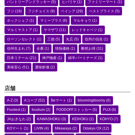
パントリーアンドラッキー
(5)
ヒバリヤ
(1)
ファミリーマート
(1)
フジ
(19)
フジチョイス
(9)
ベイシア
(29)
ベストプライス
(5)
ホックシェフ
(1)
マミープラス
(6)
マルキョウ
(1)
マルミヤストア
(1)
ヤマザワ
(11)
レッドキャベツ
(1)
ローソンセレクト
(1)
三徳
(5)
丸広
(5)
信州の信友
(1)
信州生まれ
(7)
全農
(1)
情熱価格
(1)
断然お得
(31)
日本リテール
(21)
神戸物産
(1)
綿半パートナーズ
(1)
美味安心
(51)
選味鮮価
(2)
店舗
A-Z
(3)
Aコープ
(52)
Beマート
(1)
bloomingbloomy
(6)
Foodest
(1)
foodium
(2)
FOODOFFストッカー
(5)
FUJI
(8)
JAおきなわ
(2)
KAWASHOKU
(3)
KEIHOKU
(2)
KOHYO
(7)
KOマート
(1)
LIVIN
(4)
Mikawaya
(2)
Odakyu OX
(12)