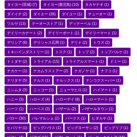
タイヨー(茨城)
(7)
タイヨー(鹿児島)
(10)
タカヤナギ
(1)
ダイイチ
(2)
ダイエー
(28)
ダイユー
(1)
チューオー
(1)
ツルヤ
(13)
テーオーストア
(1)
ディナーベル
(1)
デイリーカナート
(2)
デイリーポート
(1)
デイリーマート
(1)
デリシア
(8)
デリシャス広岡
(1)
デリド
(2)
トウズ
(2)
トキハインダストリー
(1)
トスク
(1)
トップ
(2)
トップパルケ
(1)
トミダヤ
(2)
トライアル
(15)
トライアルスマート
(1)
ドミー
(1)
ナカケー
(1)
ナカムラストアー
(2)
ナガノヤ
(1)
ナフコ
(1)
ナリタヤ
(5)
ナルス
(1)
ナルックス
(1)
ナンコクスーパー
(1)
ニシムタ
(3)
ニッコー
(1)
ニューヤヒロ
(1)
ハイマート
(1)
ハニー
(3)
ハローズ
(4)
ハローデイ
(8)
ハローマート
(1)
ハーツ
(1)
ハーベス
(3)
バザール
(2)
バザールタウン
(1)
バロー
(30)
パレマルシェ
(2)
パークス
(1)
ヒダカヤ
(1)
ヒバリヤ
(1)
ビッグハウス
(1)
ビッグヨーサン
(2)
ビッグリブ
(1)