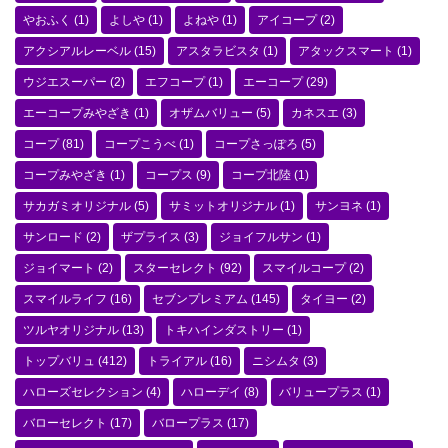
やおふく
(1)
よしや
(1)
よねや
(1)
アイコープ
(2)
アクシアルレーベル
(15)
アスタラビスタ
(1)
アタックスマート
(1)
ウジエスーパー
(2)
エフコープ
(1)
エーコープ
(29)
エーコープみやざき
(1)
オザムバリュー
(5)
カネスエ
(3)
コープ
(81)
コープこうべ
(1)
コープさっぽろ
(5)
コープみやざき
(1)
コープス
(9)
コープ北陸
(1)
サカガミオリジナル
(5)
サミットオリジナル
(1)
サンヨネ
(1)
サンロード
(2)
ザプライス
(3)
ジョイフルサン
(1)
ジョイマート
(2)
スターセレクト
(92)
スマイルコープ
(2)
スマイルライフ
(16)
セブンプレミアム
(145)
タイヨー
(2)
ツルヤオリジナル
(13)
トキハインダストリー
(1)
トップバリュ
(412)
トライアル
(16)
ニシムタ
(3)
ハローズセレクション
(4)
ハローデイ
(8)
バリュープラス
(1)
バローセレクト
(17)
バロープラス
(17)