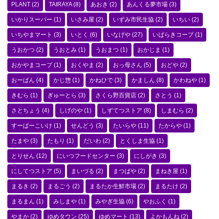
PLANT
(2)
TAIRAYA
(8)
あおき
(2)
あんくる夢市場
(3)
いかりスーパー
(1)
いさみ屋
(2)
いずみ市民生協
(2)
いちい
(2)
いちやまマート
(3)
いとく
(6)
いなげや
(27)
いばらきコープ
(1)
うおかつ
(2)
うおとみ
(1)
うおまつ
(1)
おかじま
(1)
おかやまコープ
(1)
おくやま
(2)
おっ母さん
(5)
おどや
(2)
おーばん
(4)
かじ惣
(1)
かねひで
(3)
かましん
(8)
かわねや
(1)
きむら
(1)
ぎゅーとら
(3)
さくら野百貨店
(2)
さとう
(1)
さとちょう
(4)
しげのや
(1)
しずてつストア
(8)
しまむら
(2)
すーぱーこいけ
(1)
せんどう
(3)
たいらや
(11)
たからや
(1)
たまや
(3)
たもり
(1)
だいわ
(2)
とくしま生協
(1)
とりせん
(12)
にいつフードセンター
(3)
にしがき
(3)
にしてつストア
(5)
まいづる
(2)
まつばや
(2)
まねき屋
(1)
まるき
(2)
まるごう
(2)
まるたか生鮮市場
(2)
まるたけ
(2)
まるまん
(1)
みしまや
(1)
みやぎ生協
(6)
やおふく
(1)
やまか
(2)
ゆめタウン
(25)
ゆめマート
(13)
よかもんね
(2)