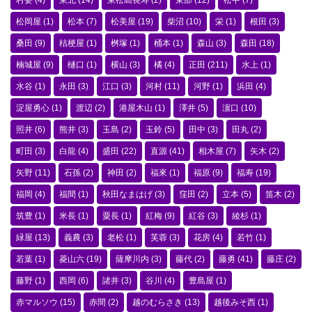
村要
(4)
東北
(14)
東松島長寿
(2)
東部
(12)
松中
(7)
松岡屋
(1)
松本
(7)
松美屋
(19)
柴沼
(10)
栄
(1)
根田
(3)
桑田
(9)
桔梗屋
(1)
桝塚
(1)
桶本
(1)
森山
(3)
森田
(18)
楠城屋
(9)
樋口
(1)
横山
(3)
橘
(4)
正田
(211)
水上
(1)
水谷
(1)
永田
(3)
江口
(3)
河村
(11)
河野
(1)
浜田
(4)
淀屋勇心
(1)
渡辺
(2)
港屋木山
(1)
澤井
(5)
濵口
(10)
照井
(6)
熊井
(3)
玉島
(2)
玉鈴
(5)
田中
(3)
田丸
(2)
町田
(3)
白龍
(4)
盛田
(22)
直源
(41)
相木屋
(7)
矢木
(2)
矢野
(11)
石孫
(2)
神田
(2)
福來
(1)
福原
(9)
福寿
(19)
福岡
(4)
福間
(1)
秋田なまはげ
(3)
窪田
(2)
立本
(5)
笛木
(2)
筑豊
(1)
米長
(1)
粟長
(1)
紅梅
(9)
紅谷
(3)
綾杉
(1)
緑屋
(13)
義農
(3)
老松
(1)
芙蓉
(3)
花房
(4)
若竹
(1)
若葉
(1)
菱山六
(19)
薩摩川内
(3)
藤代
(2)
藤勇
(41)
藤庄
(2)
藤野
(1)
西岡
(6)
諸井
(3)
谷川
(4)
豊島屋
(1)
赤マルソウ
(15)
赤間
(2)
越のむらさき
(13)
越後みそ西
(1)