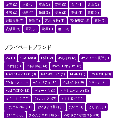
足立
(1)
遠藤
(3)
重西
(8)
野村
(3)
金子
(1)
金山
(1)
金芳
(1)
鍋喜
(4)
鎌田
(3)
長友
(2)
難波
(1)
青柳
(4)
静岡県産
(3)
飯澤
(1)
高村(長野)
(1)
高村(青森)
(8)
高砂
(7)
高砂屋
(6)
鷹取
(2)
麹屋
(1)
麻生
(3)
プライベートブランド
A&
(1)
CGC
(303)
E値
(12)
JAしまね
(2)
JAグリーン長野
(1)
JA佐賀
(1)
JA信州諏訪
(4)
mami+EnjoyLife!
(2)
MAN SO-GOODS
(3)
maruetsu365
(4)
PLANT
(1)
StyleONE
(43)
SVセレクト
(5)
Vクオリティ
(14)
Vセレクト
(16)
Vマーク
(95)
yes!YAOKO
(32)
ぎゅーとら
(3)
くらしにベルク
(33)
くらしらく
(20)
くらしモア
(97)
くらし良好
(19)
こだわりの味
(11)
せいきょう醤油
(1)
だいわ
(4)
とりせん
(1)
まいづる
(2)
まるたか生鮮市場
(2)
みなさまのお墨付き
(88)