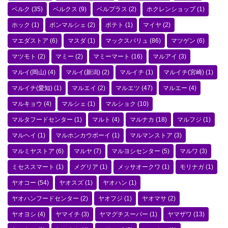
ベルク
(35)
ベルクス
(9)
ベルプラス
(2)
ホクレンショップ
(1)
ホック
(1)
ボンマルシェ
(2)
ポテト
(1)
マイヤ
(2)
マエダストア
(6)
マスダ
(1)
マックスバリュ
(86)
マツゲン
(6)
マツモト
(2)
マミー
(2)
マミーマート
(16)
マルアイ
(3)
マルイ(岡山)
(4)
マルイ(新潟)
(2)
マルイチ
(1)
マルイチ(宮崎)
(1)
マルイチ(愛知)
(1)
マルエイ
(2)
マルエツ
(47)
マルエー
(4)
マルキョウ
(4)
マルシェ
(1)
マルショク
(10)
マルタフードセンター
(1)
マルト
(4)
マルナカ
(18)
マルフジ
(1)
マルヘイ
(1)
マルホンカウボーイ
(1)
マルマンストア
(3)
マルミヤストア
(6)
マルヤ
(7)
マルヨシセンター
(5)
マルワ
(3)
ミセススマート
(1)
メグリア
(1)
メッサオークワ
(1)
モリナガ
(1)
ヤオコー
(54)
ヤオスズ
(1)
ヤオハン
(1)
ヤオハンフードセンター
(2)
ヤオフジ
(1)
ヤオマサ
(2)
ヤオヨシ
(4)
ヤマイチ
(3)
ヤマグチスーパー
(1)
ヤマザワ
(13)