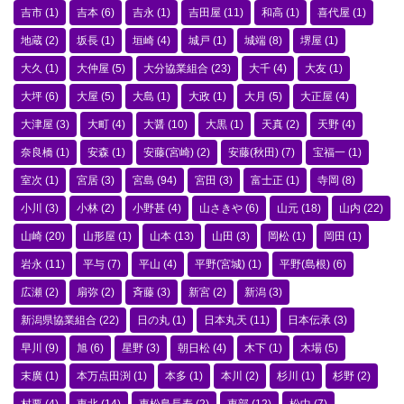
吉市
(1)
吉本
(6)
吉永
(1)
吉田屋
(11)
和高
(1)
喜代屋
(1)
地蔵
(2)
坂長
(1)
垣崎
(4)
城戸
(1)
城端
(8)
堺屋
(1)
大久
(1)
大仲屋
(5)
大分協業組合
(23)
大千
(4)
大友
(1)
大坪
(6)
大屋
(5)
大島
(1)
大政
(1)
大月
(5)
大正屋
(4)
大津屋
(3)
大町
(4)
大醤
(10)
大黒
(1)
天真
(2)
天野
(4)
奈良橋
(1)
安森
(1)
安藤(宮崎)
(2)
安藤(秋田)
(7)
宝福一
(1)
室次
(1)
宮居
(3)
宮島
(94)
宮田
(3)
富士正
(1)
寺岡
(8)
小川
(3)
小林
(2)
小野甚
(4)
山さきや
(6)
山元
(18)
山内
(22)
山崎
(20)
山形屋
(1)
山本
(13)
山田
(3)
岡松
(1)
岡田
(1)
岩永
(11)
平与
(7)
平山
(4)
平野(宮城)
(1)
平野(島根)
(6)
広瀬
(2)
扇弥
(2)
斉藤
(3)
新宮
(2)
新潟
(3)
新潟県協業組合
(22)
日の丸
(1)
日本丸天
(11)
日本伝承
(3)
早川
(9)
旭
(6)
星野
(3)
朝日松
(4)
木下
(1)
木場
(5)
末廣
(1)
本万点田渕
(1)
本多
(1)
本川
(2)
杉川
(1)
杉野
(2)