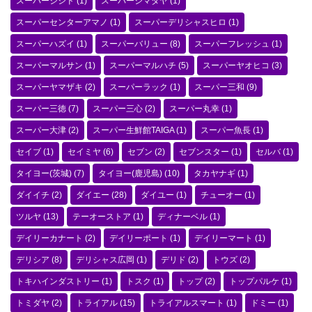
スーパーシシド
(1)
スーパーシマダヤ
(1)
スーパーセンターアマノ
(1)
スーパーデリシャスヒロ
(1)
スーパーハズイ
(1)
スーパーバリュー
(8)
スーパーフレッシュ
(1)
スーパーマルサン
(1)
スーパーマルハチ
(5)
スーパーヤオヒコ
(3)
スーパーヤマザキ
(2)
スーパーラック
(1)
スーパー三和
(9)
スーパー三徳
(7)
スーパー三心
(2)
スーパー丸幸
(1)
スーパー大津
(2)
スーパー生鮮館TAIGA
(1)
スーパー魚長
(1)
セイブ
(1)
セイミヤ
(6)
セブン
(2)
セブンスター
(1)
セルバ
(1)
タイヨー(茨城)
(7)
タイヨー(鹿児島)
(10)
タカヤナギ
(1)
ダイイチ
(2)
ダイエー
(28)
ダイユー
(1)
チューオー
(1)
ツルヤ
(13)
テーオーストア
(1)
ディナーベル
(1)
デイリーカナート
(2)
デイリーポート
(1)
デイリーマート
(1)
デリシア
(8)
デリシャス広岡
(1)
デリド
(2)
トウズ
(2)
トキハインダストリー
(1)
トスク
(1)
トップ
(2)
トップパルケ
(1)
トミダヤ
(2)
トライアル
(15)
トライアルスマート
(1)
ドミー
(1)