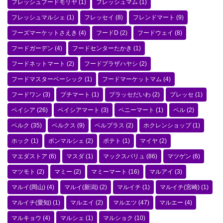
フレッシュフードモリヤ
(1)
フレッシュマム
(1)
フレッシュマルシェ
(1)
フレッセイ
(8)
フレンドマート
(9)
フーズマーケットさえき
(4)
フードD
(2)
フードウェイ
(8)
フードガーデン
(4)
フードセンターたかき
(1)
フードネットマート
(2)
フードプラザハヤシ
(2)
フードマスターベーシック
(1)
フードマーケットマム
(4)
フードワン
(3)
プチマート
(1)
プラッセだいわ
(2)
プレッセ
(1)
ベイシア
(26)
ベイシアマート
(3)
ベニーマート
(1)
ベル
(2)
ベルク
(35)
ベルクス
(9)
ベルプラス
(2)
ホクレンショップ
(1)
ホック
(1)
ボンマルシェ
(2)
ポテト
(1)
マイヤ
(2)
マエダストア
(6)
マスダ
(1)
マックスバリュ
(86)
マツゲン
(6)
マツモト
(2)
マミー
(2)
マミーマート
(16)
マルアイ
(3)
マルイ(岡山)
(4)
マルイ(新潟)
(2)
マルイチ
(1)
マルイチ(宮崎)
(1)
マルイチ(愛知)
(1)
マルエイ
(2)
マルエツ
(47)
マルエー
(4)
マルキョウ
(4)
マルシェ
(1)
マルショク
(10)