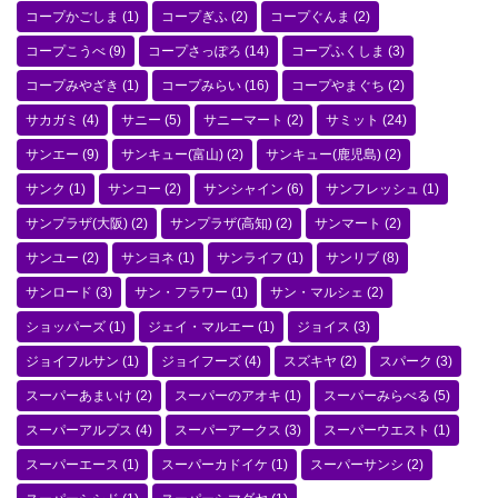
コープかごしま
(1)
コープぎふ
(2)
コープぐんま
(2)
コープこうべ
(9)
コープさっぽろ
(14)
コープふくしま
(3)
コープみやざき
(1)
コープみらい
(16)
コープやまぐち
(2)
サカガミ
(4)
サニー
(5)
サニーマート
(2)
サミット
(24)
サンエー
(9)
サンキュー(富山)
(2)
サンキュー(鹿児島)
(2)
サンク
(1)
サンコー
(2)
サンシャイン
(6)
サンフレッシュ
(1)
サンプラザ(大阪)
(2)
サンプラザ(高知)
(2)
サンマート
(2)
サンユー
(2)
サンヨネ
(1)
サンライフ
(1)
サンリブ
(8)
サンロード
(3)
サン・フラワー
(1)
サン・マルシェ
(2)
ショッパーズ
(1)
ジェイ・マルエー
(1)
ジョイス
(3)
ジョイフルサン
(1)
ジョイフーズ
(4)
スズキヤ
(2)
スパーク
(3)
スーパーあまいけ
(2)
スーパーのアオキ
(1)
スーパーみらべる
(5)
スーパーアルプス
(4)
スーパーアークス
(3)
スーパーウエスト
(1)
スーパーエース
(1)
スーパーカドイケ
(1)
スーパーサンシ
(2)