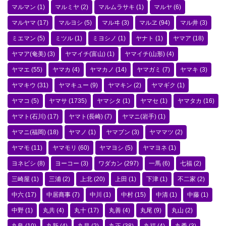
マルマン
(1)
マルミヤ
(2)
マルムラサキ
(1)
マルヤ
(6)
マルヤマ
(17)
マルヨシ
(5)
マルヰ
(3)
マルヱ
(94)
マル井
(3)
ミエマン
(5)
ミツル
(1)
ミヨシノ
(1)
ヤナト
(1)
ヤマア
(18)
ヤマア(奄美)
(3)
ヤマイチ(富山)
(1)
ヤマイチ(山形)
(4)
ヤマエ
(55)
ヤマカ
(4)
ヤマカノ
(14)
ヤマガミ
(7)
ヤマキ
(3)
ヤマキウ
(31)
ヤマキュー
(9)
ヤマキン
(2)
ヤマギク
(1)
ヤマコ
(5)
ヤマサ
(1735)
ヤマシタ
(1)
ヤマセ
(1)
ヤマタカ
(16)
ヤマト(石川)
(17)
ヤマト(長崎)
(7)
ヤマニ(岩手)
(1)
ヤマニ(福岡)
(18)
ヤマノ
(1)
ヤマブン
(3)
ヤママツ
(2)
ヤマモ
(11)
ヤマモリ
(60)
ヤマヨシ
(5)
ヤマヨネ
(1)
ヨネビシ
(8)
ヨーコー
(3)
ワダカン
(297)
一馬
(6)
七福
(2)
三崎屋
(1)
三浦
(2)
上北
(20)
上田
(1)
下津
(1)
不二家
(2)
中六
(17)
中居商事
(7)
中川
(1)
中村
(15)
中清
(1)
中藤
(1)
中野
(1)
丸共
(4)
丸十
(17)
丸善
(4)
丸尾
(9)
丸山
(2)