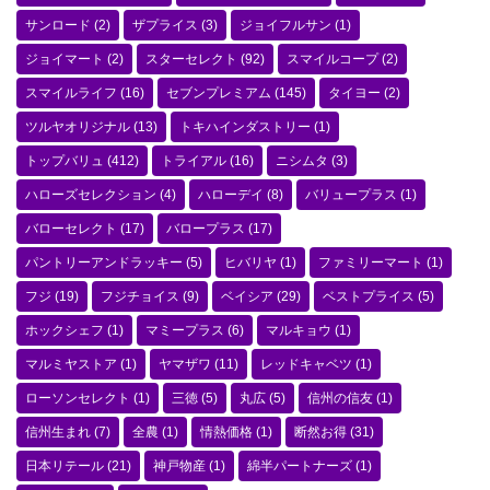
サンロード
(2)
ザプライス
(3)
ジョイフルサン
(1)
ジョイマート
(2)
スターセレクト
(92)
スマイルコープ
(2)
スマイルライフ
(16)
セブンプレミアム
(145)
タイヨー
(2)
ツルヤオリジナル
(13)
トキハインダストリー
(1)
トップバリュ
(412)
トライアル
(16)
ニシムタ
(3)
ハローズセレクション
(4)
ハローデイ
(8)
バリュープラス
(1)
バローセレクト
(17)
バロープラス
(17)
パントリーアンドラッキー
(5)
ヒバリヤ
(1)
ファミリーマート
(1)
フジ
(19)
フジチョイス
(9)
ベイシア
(29)
ベストプライス
(5)
ホックシェフ
(1)
マミープラス
(6)
マルキョウ
(1)
マルミヤストア
(1)
ヤマザワ
(11)
レッドキャベツ
(1)
ローソンセレクト
(1)
三徳
(5)
丸広
(5)
信州の信友
(1)
信州生まれ
(7)
全農
(1)
情熱価格
(1)
断然お得
(31)
日本リテール
(21)
神戸物産
(1)
綿半パートナーズ
(1)