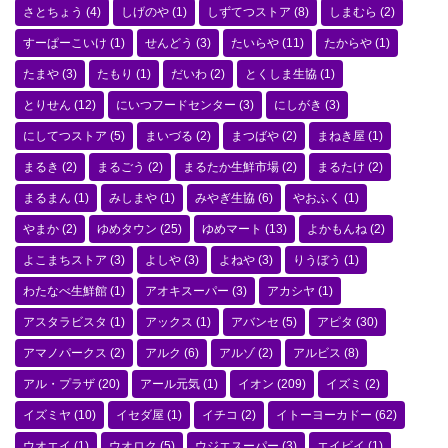
さとちょう
(4)
しげのや
(1)
しずてつストア
(8)
しまむら
(2)
すーぱーこいけ
(1)
せんどう
(3)
たいらや
(11)
たからや
(1)
たまや
(3)
たもり
(1)
だいわ
(2)
とくしま生協
(1)
とりせん
(12)
にいつフードセンター
(3)
にしがき
(3)
にしてつストア
(5)
まいづる
(2)
まつばや
(2)
まねき屋
(1)
まるき
(2)
まるごう
(2)
まるたか生鮮市場
(2)
まるたけ
(2)
まるまん
(1)
みしまや
(1)
みやぎ生協
(6)
やおふく
(1)
やまか
(2)
ゆめタウン
(25)
ゆめマート
(13)
よかもんね
(2)
よこまちストア
(3)
よしや
(3)
よねや
(3)
りうぼう
(1)
わたなべ生鮮館
(1)
アオキスーパー
(3)
アカシヤ
(1)
アスタラビスタ
(1)
アックス
(1)
アバンセ
(5)
アピタ
(30)
アマノパークス
(2)
アルク
(6)
アルゾ
(2)
アルビス
(8)
アル・プラザ
(20)
アール元気
(1)
イオン
(209)
イズミ
(2)
イズミヤ
(10)
イセダ屋
(1)
イチコ
(2)
イトーヨーカドー
(62)
ウオエイ
(1)
ウオロク
(5)
ウジエスーパー
(3)
エイビイ
(1)