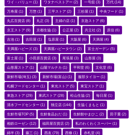
ワイ・バリュー
(1)
ワタナベストアー
(2)
一号舘
(3)
万代
(14)
万寿屋
(1)
万惣
(1)
三平ストア
(2)
三杉屋
(1)
中央フード
(1)
丸広百貨店
(8)
丸正
(3)
主婦の店
(1)
京急ストア
(6)
京王ストア
(9)
京都生協
(1)
公正屋
(2)
共立社
(2)
原信
(6)
吉池
(1)
吉田屋
(1)
塩原屋
(1)
大阪屋
(6)
天満屋
(4)
天満屋ハピーズ
(3)
天満屋ハピータウン
(2)
富士ガーデン
(5)
富士屋
(1)
小田原百貨店
(3)
尾張屋
(3)
山形屋
(3)
山形屋ストア
(1)
山陽マルナカ
(1)
平和堂
(6)
文化堂
(6)
新鮮市場(埼玉)
(3)
新鮮市場(富山)
(1)
服部タイヨー
(1)
札幌フードセンター
(1)
東光ストア
(5)
東宝ストア
(1)
東急ストア
(29)
東武ストア
(28)
松山生協
(2)
毎日屋
(1)
清水フードセンター
(1)
独立店
(144)
生協くまもと
(1)
生鮮市場TOP
(5)
生鮮食品おだ
(1)
生鮮館やまひこ
(2)
田子重
(2)
相鉄ローゼン
(12)
福田屋百貨店
(2)
私のわくわくスーパー
(1)
綿半
(3)
藤三
(1)
西友
(79)
西條
(1)
赤札堂
(4)