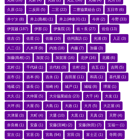
丸島
(10)
丸新
(4)
丸昌
(2)
丸正
(38)
丸福
(4)
丸秀
(3)
久原
(11)
二反田
(5)
二宮
(22)
二豊協業組合
(2)
五日市
(6)
井ゲタ
(8)
井上(島根)
(1)
井上(神奈川)
(1)
今井
(2)
今野
(33)
伊賀越
(187)
伊那
(1)
伊集院
(3)
佐々長
(27)
佐伯
(13)
佐吉
(2)
佐星
(1)
佐藤
(10)
信州諏訪
(1)
光浦
(3)
入正
(3)
八二
(1)
八木澤
(9)
内池
(18)
内藤
(7)
加藤
(3)
加藤(島根)
(2)
加賀
(1)
加賀屋
(16)
北伊
(16)
北國
(6)
北村
(1)
千代緑
(1)
古代柱
(3)
古村
(1)
吉五
(1)
吉岡
(5)
吉市
(1)
吉本
(6)
吉永
(1)
吉田屋
(11)
和高
(1)
喜代屋
(1)
地蔵
(2)
坂長
(1)
垣崎
(4)
城戸
(1)
城端
(8)
堺屋
(1)
大久
(1)
大仲屋
(5)
大分協業組合
(23)
大千
(4)
大友
(1)
大坪
(6)
大屋
(5)
大島
(1)
大政
(1)
大月
(5)
大正屋
(4)
大津屋
(3)
大町
(4)
大醤
(10)
大黒
(1)
天真
(2)
天野
(4)
奈良橋
(1)
安森
(1)
安藤(宮崎)
(2)
安藤(秋田)
(7)
宝福一
(1)
室次
(1)
宮居
(3)
宮島
(94)
宮田
(3)
富士正
(1)
寺岡
(8)