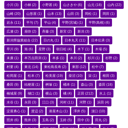
小川
(3)
小林
(2)
小野甚
(4)
山さきや
(6)
山元
(18)
山内
(22)
山崎
(20)
山形屋
(1)
山本
(13)
山田
(3)
岡松
(1)
岡田
(1)
岩永
(11)
平与
(7)
平山
(4)
平野(宮城)
(1)
平野(島根)
(6)
広瀬
(2)
扇弥
(2)
斉藤
(3)
新宮
(2)
新潟
(3)
新潟県協業組合
(22)
日の丸
(1)
日本丸天
(11)
日本伝承
(3)
早川
(9)
旭
(6)
星野
(3)
朝日松
(4)
木下
(1)
木場
(5)
末廣
(1)
本万点田渕
(1)
本多
(1)
本川
(2)
杉川
(1)
杉野
(2)
村要
(4)
東北
(14)
東松島長寿
(2)
東部
(12)
松中
(7)
松岡屋
(1)
松本
(7)
松美屋
(19)
柴沼
(10)
栄
(1)
根田
(3)
桑田
(9)
桔梗屋
(1)
桝塚
(1)
桶本
(1)
森山
(3)
森田
(18)
楠城屋
(9)
樋口
(1)
横山
(3)
橘
(4)
正田
(212)
水上
(1)
水谷
(1)
永田
(3)
江口
(3)
河村
(11)
河野
(1)
浜田
(4)
淀屋勇心
(1)
渡辺
(2)
港屋木山
(1)
澤井
(5)
濵口
(10)
照井
(6)
熊井
(3)
玉島
(2)
玉鈴
(5)
田中
(3)
田丸
(2)