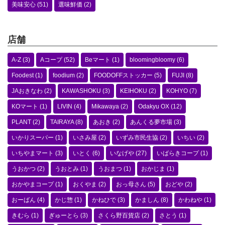
美味安心
(51)
選味鮮価
(2)
店舗
A-Z
(3)
Aコープ
(52)
Beマート
(1)
bloomingbloomy
(6)
Foodest
(1)
foodium
(2)
FOODOFFストッカー
(5)
FUJI
(8)
JAおきなわ
(2)
KAWASHOKU
(3)
KEIHOKU
(2)
KOHYO
(7)
KOマート
(1)
LIVIN
(4)
Mikawaya
(2)
Odakyu OX
(12)
PLANT
(2)
TAIRAYA
(8)
あおき
(2)
あんくる夢市場
(3)
いかりスーパー
(1)
いさみ屋
(2)
いずみ市民生協
(2)
いちい
(2)
いちやまマート
(3)
いとく
(6)
いなげや
(27)
いばらきコープ
(1)
うおかつ
(2)
うおとみ
(1)
うおまつ
(1)
おかじま
(1)
おかやまコープ
(1)
おくやま
(2)
おっ母さん
(5)
おどや
(2)
おーばん
(4)
かじ惣
(1)
かねひで
(3)
かましん
(8)
かわねや
(1)
きむら
(1)
ぎゅーとら
(3)
さくら野百貨店
(2)
さとう
(1)