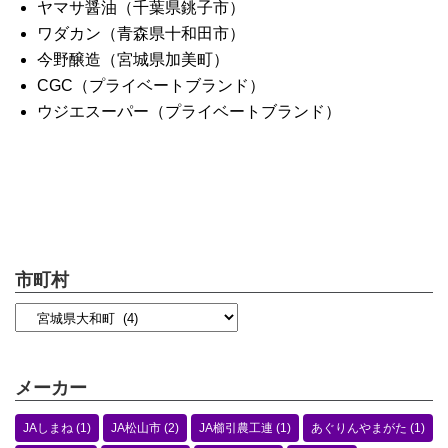
ヤマサ醤油（千葉県銚子市）
ワダカン（青森県十和田市）
今野醸造（宮城県加美町）
CGC（プライベートブランド）
ウジエスーパー（プライベートブランド）
市町村
メーカー
JAしまね
(1)
JA松山市
(2)
JA櫛引農工連
(1)
あぐりんやまがた
(1)