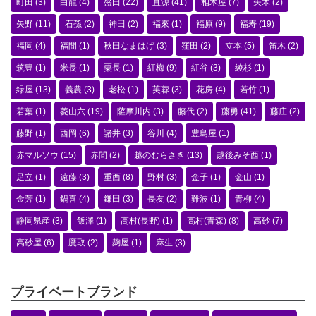
町田
(3)
白龍
(4)
盛田
(22)
直源
(41)
相木屋
(7)
矢木
(2)
矢野
(11)
石孫
(2)
神田
(2)
福來
(1)
福原
(9)
福寿
(19)
福岡
(4)
福間
(1)
秋田なまはげ
(3)
窪田
(2)
立本
(5)
笛木
(2)
筑豊
(1)
米長
(1)
粟長
(1)
紅梅
(9)
紅谷
(3)
綾杉
(1)
緑屋
(13)
義農
(3)
老松
(1)
芙蓉
(3)
花房
(4)
若竹
(1)
若葉
(1)
菱山六
(19)
薩摩川内
(3)
藤代
(2)
藤勇
(41)
藤庄
(2)
藤野
(1)
西岡
(6)
諸井
(3)
谷川
(4)
豊島屋
(1)
赤マルソウ
(15)
赤間
(2)
越のむらさき
(13)
越後みそ西
(1)
足立
(1)
遠藤
(3)
重西
(8)
野村
(3)
金子
(1)
金山
(1)
金芳
(1)
鍋喜
(4)
鎌田
(3)
長友
(2)
難波
(1)
青柳
(4)
静岡県産
(3)
飯澤
(1)
高村(長野)
(1)
高村(青森)
(8)
高砂
(7)
高砂屋
(6)
鷹取
(2)
麹屋
(1)
麻生
(3)
プライベートブランド