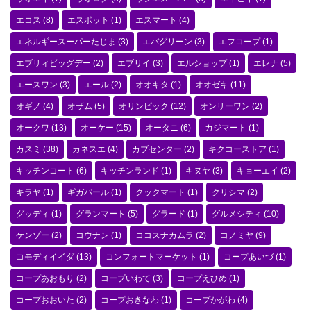
エコス
(8)
エスポット
(1)
エスマート
(4)
エネルギースーパーたじま
(3)
エバグリーン
(3)
エフコープ
(1)
エブリィビッグデー
(2)
エブリイ
(3)
エルショップ
(1)
エレナ
(5)
エースワン
(3)
エール
(2)
オオキタ
(1)
オオゼキ
(11)
オギノ
(4)
オザム
(5)
オリンピック
(12)
オンリーワン
(2)
オークワ
(13)
オーケー
(15)
オータニ
(6)
カジマート
(1)
カスミ
(38)
カネスエ
(4)
カブセンター
(2)
キクコーストア
(1)
キッチンコート
(6)
キッチンランド
(1)
キヌヤ
(3)
キョーエイ
(2)
キラヤ
(1)
ギガパール
(1)
クックマート
(1)
クリシマ
(2)
グッディ
(1)
グランマート
(5)
グラード
(1)
グルメシティ
(10)
ケンゾー
(2)
コウナン
(1)
ココスナカムラ
(2)
コノミヤ
(9)
コモディイイダ
(13)
コンフォートマーケット
(1)
コープあいづ
(1)
コープあおもり
(2)
コープいわて
(3)
コープえひめ
(1)
コープおおいた
(2)
コープおきなわ
(1)
コープかがわ
(4)