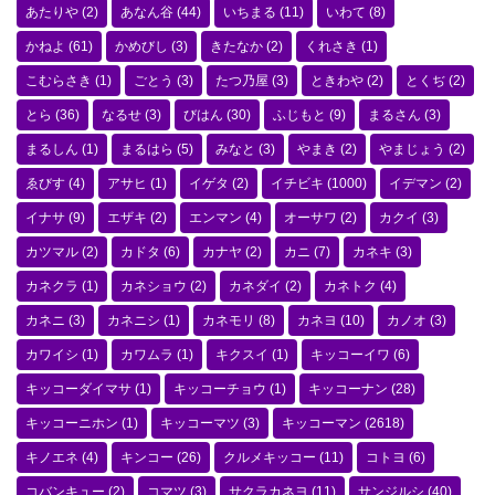
あたりや
(2)
あなん谷
(44)
いちまる
(11)
いわて
(8)
かねよ
(61)
かめびし
(3)
きたなか
(2)
くれさき
(1)
こむらさき
(1)
ごとう
(3)
たつ乃屋
(3)
ときわや
(2)
とくぢ
(2)
とら
(36)
なるせ
(3)
びはん
(30)
ふじもと
(9)
まるさん
(3)
まるしん
(1)
まるはら
(5)
みなと
(3)
やまき
(2)
やまじょう
(2)
ゑびす
(4)
アサヒ
(1)
イゲタ
(2)
イチビキ
(1000)
イデマン
(2)
イナサ
(9)
エザキ
(2)
エンマン
(4)
オーサワ
(2)
カクイ
(3)
カツマル
(2)
カドタ
(6)
カナヤ
(2)
カニ
(7)
カネキ
(3)
カネクラ
(1)
カネショウ
(2)
カネダイ
(2)
カネトク
(4)
カネニ
(3)
カネニシ
(1)
カネモリ
(8)
カネヨ
(10)
カノオ
(3)
カワイシ
(1)
カワムラ
(1)
キクスイ
(1)
キッコーイワ
(6)
キッコーダイマサ
(1)
キッコーチョウ
(1)
キッコーナン
(28)
キッコーニホン
(1)
キッコーマツ
(3)
キッコーマン
(2618)
キノエネ
(4)
キンコー
(26)
クルメキッコー
(11)
コトヨ
(6)
コバンキュー
(2)
コマツ
(3)
サクラカネヨ
(11)
サンジルシ
(40)