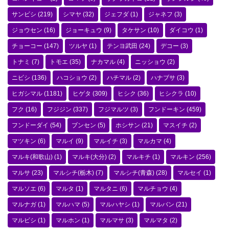
サンビシ
(219)
シマヤ
(32)
ジェフダ
(1)
ジャネフ
(3)
ジョウセン
(16)
ジョーキュウ
(9)
タケサン
(10)
ダイコウ
(1)
チョーコー
(147)
ツルヤ
(1)
テンヨ武田
(24)
デコー
(3)
トナミ
(7)
トモエ
(35)
ナカマル
(4)
ニッショウ
(2)
ニビシ
(136)
ハコショウ
(2)
ハチマル
(2)
ハナブサ
(3)
ヒガシマル
(1181)
ヒゲタ
(309)
ヒシク
(36)
ヒシクラ
(10)
フク
(16)
フジジン
(337)
フジマルツ
(3)
フンドーキン
(459)
フンドーダイ
(54)
ブンセン
(5)
ホシサン
(21)
マスイチ
(2)
マツキン
(6)
マルイ
(9)
マルイチ
(3)
マルカマ
(4)
マルキ(和歌山)
(1)
マルキ(大分)
(2)
マルキチ
(1)
マルキン
(256)
マルサ
(23)
マルシチ(栃木)
(7)
マルシチ(青森)
(28)
マルセイ
(1)
マルソエ
(6)
マルタ
(1)
マルタニ
(6)
マルチョウ
(4)
マルナガ
(1)
マルハマ
(5)
マルハヤシ
(1)
マルバン
(21)
マルビシ
(1)
マルホン
(1)
マルマサ
(3)
マルマタ
(2)