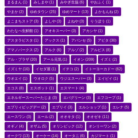
まるまん
(1)
みしまや
(1)
みやぎ生協
(6)
やおふく
(1)
やまか
(2)
ゆめタウン
(25)
ゆめマート
(13)
よかもんね
(2)
よこまちストア
(3)
よしや
(3)
よねや
(3)
りうぼう
(1)
わたなべ生鮮館
(1)
アオキスーパー
(3)
アカシヤ
(1)
アスタラビスタ
(1)
アックス
(1)
アバンセ
(5)
アピタ
(30)
アマノパークス
(2)
アルク
(6)
アルゾ
(2)
アルビス
(8)
アル・プラザ
(20)
アール元気
(1)
イオン
(209)
イズミ
(2)
イズミヤ
(10)
イセダ屋
(1)
イチコ
(2)
イトーヨーカドー
(62)
ウオエイ
(1)
ウオロク
(5)
ウジエスーパー
(3)
エイビイ
(1)
エコス
(8)
エスポット
(1)
エスマート
(4)
エネルギースーパーたじま
(3)
エバグリーン
(3)
エフコープ
(1)
エブリィビッグデー
(2)
エブリイ
(3)
エルショップ
(1)
エレナ
(5)
エースワン
(3)
エール
(2)
オオキタ
(1)
オオゼキ
(11)
オギノ
(4)
オザム
(5)
オリンピック
(12)
オンリーワン
(2)
オークワ
(13)
オーケー
(14)
オータニ
(6)
カジマート
(1)