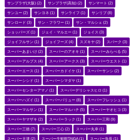
サンプラザ(大阪)
(2)
サンプラザ(高知)
(2)
サンマート
(2)
サンユー
(2)
サンヨネ
(1)
サンライフ
(1)
サンリブ
(8)
サンロード
(3)
サン・フラワー
(1)
サン・マルシェ
(2)
ショッパーズ
(1)
ジェイ・マルエー
(1)
ジョイス
(3)
ジョイフルサン
(1)
ジョイフーズ
(4)
スズキヤ
(2)
スパーク
(3)
スーパーあまいけ
(2)
スーパーのアオキ
(1)
スーパーみらべる
(5)
スーパーアルプス
(4)
スーパーアークス
(3)
スーパーウエスト
(1)
スーパーエース
(1)
スーパーカドイケ
(1)
スーパーサンシ
(2)
スーパーシシド
(1)
スーパーシマダヤ
(1)
スーパーセンターアマノ
(1)
スーパーデリシャスヒロ
(1)
スーパーハズイ
(1)
スーパーバリュー
(8)
スーパーフレッシュ
(1)
スーパーマルサン
(1)
スーパーマルハチ
(5)
スーパーヤオヒコ
(3)
スーパーヤマザキ
(2)
スーパーラック
(1)
スーパー三和
(9)
スーパー三徳
(7)
スーパー三心
(2)
スーパー丸幸
(1)
スーパー大津
(2)
スーパー生鮮館TAIGA
(1)
スーパー魚長
(1)