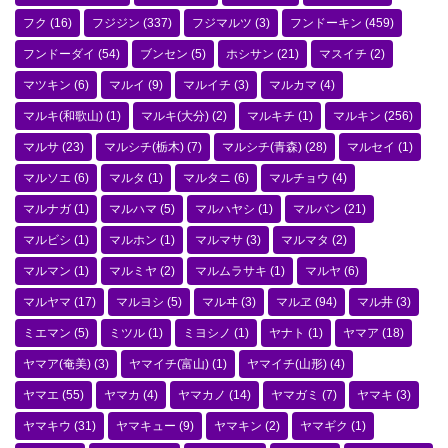
フク
(16)
フジジン
(337)
フジマルツ
(3)
フンドーキン
(459)
フンドーダイ
(54)
ブンセン
(5)
ホシサン
(21)
マスイチ
(2)
マツキン
(6)
マルイ
(9)
マルイチ
(3)
マルカマ
(4)
マルキ(和歌山)
(1)
マルキ(大分)
(2)
マルキチ
(1)
マルキン
(256)
マルサ
(23)
マルシチ(栃木)
(7)
マルシチ(青森)
(28)
マルセイ
(1)
マルソエ
(6)
マルタ
(1)
マルタニ
(6)
マルチョウ
(4)
マルナガ
(1)
マルハマ
(5)
マルハヤシ
(1)
マルバン
(21)
マルビシ
(1)
マルホン
(1)
マルマサ
(3)
マルマタ
(2)
マルマン
(1)
マルミヤ
(2)
マルムラサキ
(1)
マルヤ
(6)
マルヤマ
(17)
マルヨシ
(5)
マルヰ
(3)
マルヱ
(94)
マル井
(3)
ミエマン
(5)
ミツル
(1)
ミヨシノ
(1)
ヤナト
(1)
ヤマア
(18)
ヤマア(奄美)
(3)
ヤマイチ(富山)
(1)
ヤマイチ(山形)
(4)
ヤマエ
(55)
ヤマカ
(4)
ヤマカノ
(14)
ヤマガミ
(7)
ヤマキ
(3)
ヤマキウ
(31)
ヤマキュー
(9)
ヤマキン
(2)
ヤマギク
(1)