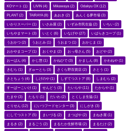
KOマート
(1)
LIVIN
(4)
Mikawaya
(2)
Odakyu OX
(12)
PLANT
(2)
TAIRAYA
(8)
あおき
(2)
あんくる夢市場
(3)
いかりスーパー
(1)
いさみ屋
(2)
いずみ市民生協
(2)
いちい
(2)
いちやまマート
(3)
いとく
(6)
いなげや
(27)
いばらきコープ
(1)
うおかつ
(2)
うおとみ
(1)
うおまつ
(1)
おかじま
(1)
おかやまコープ
(1)
おくやま
(2)
おっ母さん
(5)
おどや
(2)
おーばん
(4)
かじ惣
(1)
かねひで
(3)
かましん
(8)
かわねや
(1)
きむら
(1)
ぎゅーとら
(3)
さくら野百貨店
(2)
さとう
(1)
さとちょう
(4)
しげのや
(1)
しずてつストア
(8)
しまむら
(2)
すーぱーこいけ
(1)
せんどう
(3)
たいらや
(11)
たからや
(1)
たまや
(3)
たもり
(1)
だいわ
(2)
とくしま生協
(1)
とりせん
(12)
にいつフードセンター
(3)
にしがき
(3)
にしてつストア
(5)
まいづる
(2)
まつばや
(2)
まねき屋
(1)
まるき
(2)
まるごう
(2)
まるたか生鮮市場
(2)
まるたけ
(2)