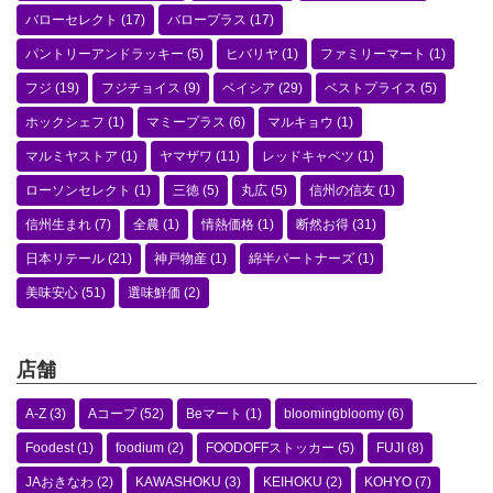
バローセレクト
(17)
バロープラス
(17)
パントリーアンドラッキー
(5)
ヒバリヤ
(1)
ファミリーマート
(1)
フジ
(19)
フジチョイス
(9)
ベイシア
(29)
ベストプライス
(5)
ホックシェフ
(1)
マミープラス
(6)
マルキョウ
(1)
マルミヤストア
(1)
ヤマザワ
(11)
レッドキャベツ
(1)
ローソンセレクト
(1)
三徳
(5)
丸広
(5)
信州の信友
(1)
信州生まれ
(7)
全農
(1)
情熱価格
(1)
断然お得
(31)
日本リテール
(21)
神戸物産
(1)
綿半パートナーズ
(1)
美味安心
(51)
選味鮮価
(2)
店舗
A-Z
(3)
Aコープ
(52)
Beマート
(1)
bloomingbloomy
(6)
Foodest
(1)
foodium
(2)
FOODOFFストッカー
(5)
FUJI
(8)
JAおきなわ
(2)
KAWASHOKU
(3)
KEIHOKU
(2)
KOHYO
(7)