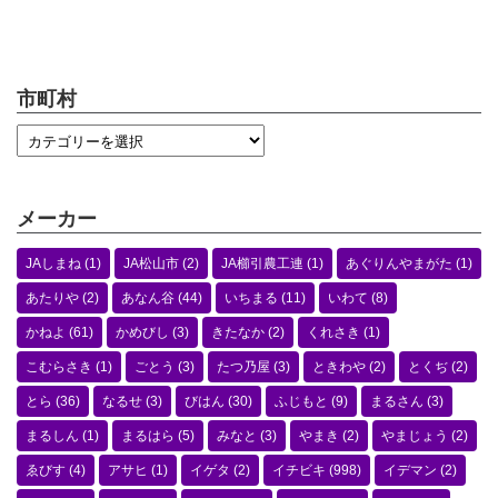
市町村
メーカー
JAしまね
(1)
JA松山市
(2)
JA櫛引農工連
(1)
あぐりんやまがた
(1)
あたりや
(2)
あなん谷
(44)
いちまる
(11)
いわて
(8)
かねよ
(61)
かめびし
(3)
きたなか
(2)
くれさき
(1)
こむらさき
(1)
ごとう
(3)
たつ乃屋
(3)
ときわや
(2)
とくぢ
(2)
とら
(36)
なるせ
(3)
びはん
(30)
ふじもと
(9)
まるさん
(3)
まるしん
(1)
まるはら
(5)
みなと
(3)
やまき
(2)
やまじょう
(2)
ゑびす
(4)
アサヒ
(1)
イゲタ
(2)
イチビキ
(998)
イデマン
(2)