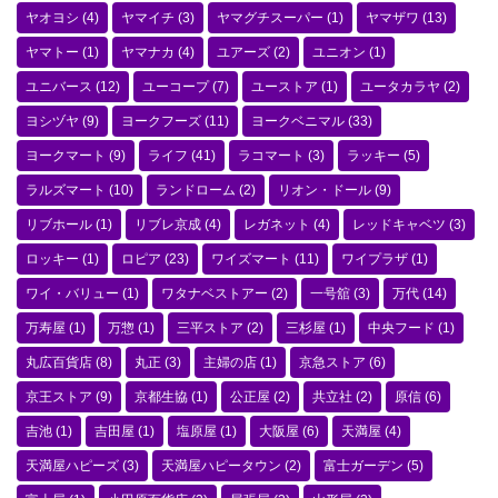
ヤオヨシ
(4)
ヤマイチ
(3)
ヤマグチスーパー
(1)
ヤマザワ
(13)
ヤマトー
(1)
ヤマナカ
(4)
ユアーズ
(2)
ユニオン
(1)
ユニバース
(12)
ユーコープ
(7)
ユーストア
(1)
ユータカラヤ
(2)
ヨシヅヤ
(9)
ヨークフーズ
(11)
ヨークベニマル
(33)
ヨークマート
(9)
ライフ
(41)
ラコマート
(3)
ラッキー
(5)
ラルズマート
(10)
ランドローム
(2)
リオン・ドール
(9)
リブホール
(1)
リブレ京成
(4)
レガネット
(4)
レッドキャベツ
(3)
ロッキー
(1)
ロピア
(23)
ワイズマート
(11)
ワイプラザ
(1)
ワイ・バリュー
(1)
ワタナベストアー
(2)
一号舘
(3)
万代
(14)
万寿屋
(1)
万惣
(1)
三平ストア
(2)
三杉屋
(1)
中央フード
(1)
丸広百貨店
(8)
丸正
(3)
主婦の店
(1)
京急ストア
(6)
京王ストア
(9)
京都生協
(1)
公正屋
(2)
共立社
(2)
原信
(6)
吉池
(1)
吉田屋
(1)
塩原屋
(1)
大阪屋
(6)
天満屋
(4)
天満屋ハピーズ
(3)
天満屋ハピータウン
(2)
富士ガーデン
(5)