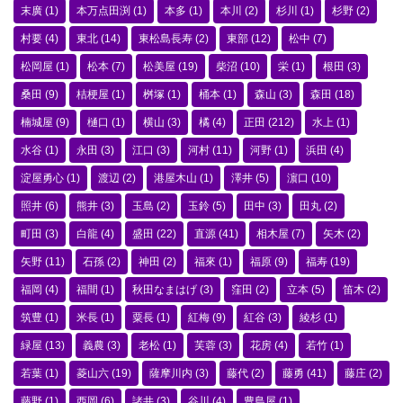
末廣
(1)
本万点田渕
(1)
本多
(1)
本川
(2)
杉川
(1)
杉野
(2)
村要
(4)
東北
(14)
東松島長寿
(2)
東部
(12)
松中
(7)
松岡屋
(1)
松本
(7)
松美屋
(19)
柴沼
(10)
栄
(1)
根田
(3)
桑田
(9)
桔梗屋
(1)
桝塚
(1)
桶本
(1)
森山
(3)
森田
(18)
楠城屋
(9)
樋口
(1)
横山
(3)
橘
(4)
正田
(212)
水上
(1)
水谷
(1)
永田
(3)
江口
(3)
河村
(11)
河野
(1)
浜田
(4)
淀屋勇心
(1)
渡辺
(2)
港屋木山
(1)
澤井
(5)
濵口
(10)
照井
(6)
熊井
(3)
玉島
(2)
玉鈴
(5)
田中
(3)
田丸
(2)
町田
(3)
白龍
(4)
盛田
(22)
直源
(41)
相木屋
(7)
矢木
(2)
矢野
(11)
石孫
(2)
神田
(2)
福來
(1)
福原
(9)
福寿
(19)
福岡
(4)
福間
(1)
秋田なまはげ
(3)
窪田
(2)
立本
(5)
笛木
(2)
筑豊
(1)
米長
(1)
粟長
(1)
紅梅
(9)
紅谷
(3)
綾杉
(1)
緑屋
(13)
義農
(3)
老松
(1)
芙蓉
(3)
花房
(4)
若竹
(1)
若葉
(1)
菱山六
(19)
薩摩川内
(3)
藤代
(2)
藤勇
(41)
藤庄
(2)
藤野
(1)
西岡
(6)
諸井
(3)
谷川
(4)
豊島屋
(1)