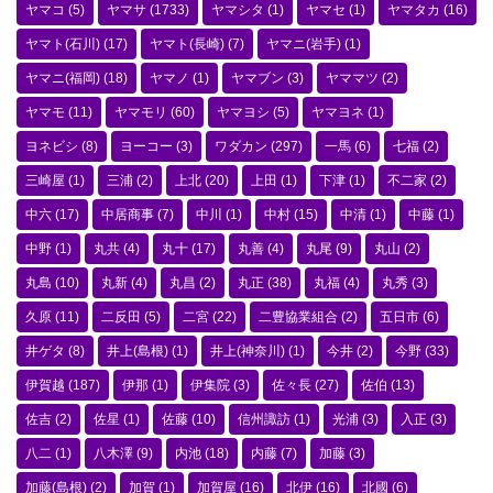
ヤマコ
(5)
ヤマサ
(1733)
ヤマシタ
(1)
ヤマセ
(1)
ヤマタカ
(16)
ヤマト(石川)
(17)
ヤマト(長崎)
(7)
ヤマニ(岩手)
(1)
ヤマニ(福岡)
(18)
ヤマノ
(1)
ヤマブン
(3)
ヤママツ
(2)
ヤマモ
(11)
ヤマモリ
(60)
ヤマヨシ
(5)
ヤマヨネ
(1)
ヨネビシ
(8)
ヨーコー
(3)
ワダカン
(297)
一馬
(6)
七福
(2)
三崎屋
(1)
三浦
(2)
上北
(20)
上田
(1)
下津
(1)
不二家
(2)
中六
(17)
中居商事
(7)
中川
(1)
中村
(15)
中清
(1)
中藤
(1)
中野
(1)
丸共
(4)
丸十
(17)
丸善
(4)
丸尾
(9)
丸山
(2)
丸島
(10)
丸新
(4)
丸昌
(2)
丸正
(38)
丸福
(4)
丸秀
(3)
久原
(11)
二反田
(5)
二宮
(22)
二豊協業組合
(2)
五日市
(6)
井ゲタ
(8)
井上(島根)
(1)
井上(神奈川)
(1)
今井
(2)
今野
(33)
伊賀越
(187)
伊那
(1)
伊集院
(3)
佐々長
(27)
佐伯
(13)
佐吉
(2)
佐星
(1)
佐藤
(10)
信州諏訪
(1)
光浦
(3)
入正
(3)
八二
(1)
八木澤
(9)
内池
(18)
内藤
(7)
加藤
(3)
加藤(島根)
(2)
加賀
(1)
加賀屋
(16)
北伊
(16)
北國
(6)