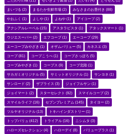
こだわりの味
(11)
せいきょう醤油
(1)
だいわ
(4)
とりせん
(1)
まいづる
(2)
まるたか生鮮市場
(2)
みなさまのお墨付き
(88)
やおふく
(1)
よしや
(1)
よねや
(1)
アイコープ
(2)
アクシアルレーベル
(15)
アスタラビスタ
(1)
アタックスマート
(1)
ウジエスーパー
(2)
エフコープ
(1)
エーコープ
(29)
エーコープみやざき
(1)
オザムバリュー
(5)
カネスエ
(3)
コープ
(81)
コープこうべ
(1)
コープさっぽろ
(5)
コープみやざき
(1)
コープス
(9)
コープ北陸
(1)
サカガミオリジナル
(5)
サミットオリジナル
(1)
サンヨネ
(1)
サンロード
(2)
ザプライス
(3)
ジョイフルサン
(1)
ジョイマート
(2)
スターセレクト
(92)
スマイルコープ
(2)
スマイルライフ
(16)
セブンプレミアム
(145)
タイヨー
(2)
ツルヤオリジナル
(13)
トキハインダストリー
(1)
トップバリュ
(412)
トライアル
(16)
ニシムタ
(3)
ハローズセレクション
(4)
ハローデイ
(8)
バリュープラス
(1)