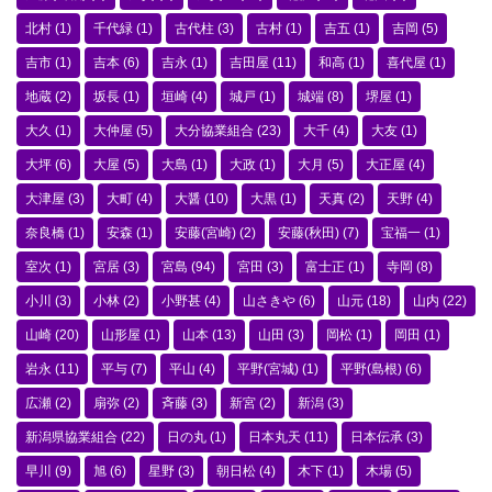
北村
(1)
千代緑
(1)
古代柱
(3)
古村
(1)
吉五
(1)
吉岡
(5)
吉市
(1)
吉本
(6)
吉永
(1)
吉田屋
(11)
和高
(1)
喜代屋
(1)
地蔵
(2)
坂長
(1)
垣崎
(4)
城戸
(1)
城端
(8)
堺屋
(1)
大久
(1)
大仲屋
(5)
大分協業組合
(23)
大千
(4)
大友
(1)
大坪
(6)
大屋
(5)
大島
(1)
大政
(1)
大月
(5)
大正屋
(4)
大津屋
(3)
大町
(4)
大醤
(10)
大黒
(1)
天真
(2)
天野
(4)
奈良橋
(1)
安森
(1)
安藤(宮崎)
(2)
安藤(秋田)
(7)
宝福一
(1)
室次
(1)
宮居
(3)
宮島
(94)
宮田
(3)
富士正
(1)
寺岡
(8)
小川
(3)
小林
(2)
小野甚
(4)
山さきや
(6)
山元
(18)
山内
(22)
山崎
(20)
山形屋
(1)
山本
(13)
山田
(3)
岡松
(1)
岡田
(1)
岩永
(11)
平与
(7)
平山
(4)
平野(宮城)
(1)
平野(島根)
(6)
広瀬
(2)
扇弥
(2)
斉藤
(3)
新宮
(2)
新潟
(3)
新潟県協業組合
(22)
日の丸
(1)
日本丸天
(11)
日本伝承
(3)
早川
(9)
旭
(6)
星野
(3)
朝日松
(4)
木下
(1)
木場
(5)