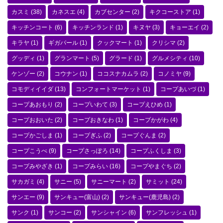
カスミ
(38)
カネスエ
(4)
カブセンター
(2)
キクコーストア
(1)
キッチンコート
(6)
キッチンランド
(1)
キヌヤ
(3)
キョーエイ
(2)
キラヤ
(1)
ギガパール
(1)
クックマート
(1)
クリシマ
(2)
グッディ
(1)
グランマート
(5)
グラード
(1)
グルメシティ
(10)
ケンゾー
(2)
コウナン
(1)
ココスナカムラ
(2)
コノミヤ
(9)
コモディイイダ
(13)
コンフォートマーケット
(1)
コープあいづ
(1)
コープあおもり
(2)
コープいわて
(3)
コープえひめ
(1)
コープおおいた
(2)
コープおきなわ
(1)
コープかがわ
(4)
コープかごしま
(1)
コープぎふ
(2)
コープぐんま
(2)
コープこうべ
(9)
コープさっぽろ
(14)
コープふくしま
(3)
コープみやざき
(1)
コープみらい
(16)
コープやまぐち
(2)
サカガミ
(4)
サニー
(5)
サニーマート
(2)
サミット
(24)
サンエー
(9)
サンキュー(富山)
(2)
サンキュー(鹿児島)
(2)
サンク
(1)
サンコー
(2)
サンシャイン
(6)
サンフレッシュ
(1)