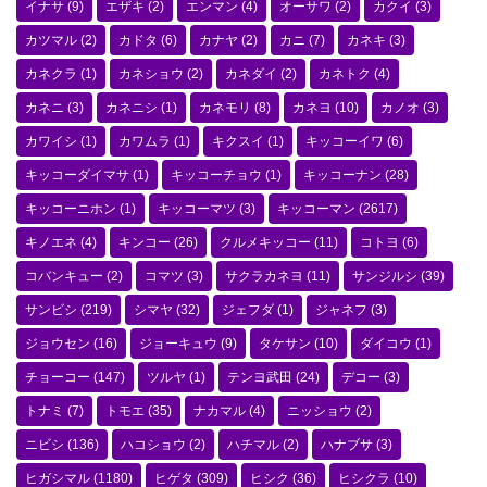
イナサ
(9)
エザキ
(2)
エンマン
(4)
オーサワ
(2)
カクイ
(3)
カツマル
(2)
カドタ
(6)
カナヤ
(2)
カニ
(7)
カネキ
(3)
カネクラ
(1)
カネショウ
(2)
カネダイ
(2)
カネトク
(4)
カネニ
(3)
カネニシ
(1)
カネモリ
(8)
カネヨ
(10)
カノオ
(3)
カワイシ
(1)
カワムラ
(1)
キクスイ
(1)
キッコーイワ
(6)
キッコーダイマサ
(1)
キッコーチョウ
(1)
キッコーナン
(28)
キッコーニホン
(1)
キッコーマツ
(3)
キッコーマン
(2617)
キノエネ
(4)
キンコー
(26)
クルメキッコー
(11)
コトヨ
(6)
コバンキュー
(2)
コマツ
(3)
サクラカネヨ
(11)
サンジルシ
(39)
サンビシ
(219)
シマヤ
(32)
ジェフダ
(1)
ジャネフ
(3)
ジョウセン
(16)
ジョーキュウ
(9)
タケサン
(10)
ダイコウ
(1)
チョーコー
(147)
ツルヤ
(1)
テンヨ武田
(24)
デコー
(3)
トナミ
(7)
トモエ
(35)
ナカマル
(4)
ニッショウ
(2)
ニビシ
(136)
ハコショウ
(2)
ハチマル
(2)
ハナブサ
(3)
ヒガシマル
(1180)
ヒゲタ
(309)
ヒシク
(36)
ヒシクラ
(10)