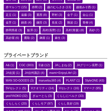
赤マルソウ
(15)
赤間
(2)
越のむらさき
(13)
越後みそ西
(1)
足立
(1)
遠藤
(3)
重西
(8)
野村
(3)
金子
(1)
金山
(1)
金芳
(1)
鍋喜
(4)
鎌田
(3)
長友
(2)
難波
(1)
青柳
(4)
静岡県産
(3)
飯澤
(1)
高村(長野)
(1)
高村(青森)
(8)
高砂
(7)
高砂屋
(6)
鷹取
(2)
麹屋
(1)
麻生
(3)
プライベートブランド
A&
(1)
CGC
(303)
E値
(12)
JAしまね
(2)
JAグリーン長野
(1)
JA佐賀
(1)
JA信州諏訪
(4)
mami+EnjoyLife!
(2)
MAN SO-GOODS
(3)
maruetsu365
(4)
PLANT
(1)
StyleONE
(43)
SVセレクト
(5)
Vクオリティ
(14)
Vセレクト
(16)
Vマーク
(95)
yes!YAOKO
(32)
ぎゅーとら
(3)
くらしにベルク
(33)
くらしらく
(20)
くらしモア
(97)
くらし良好
(19)