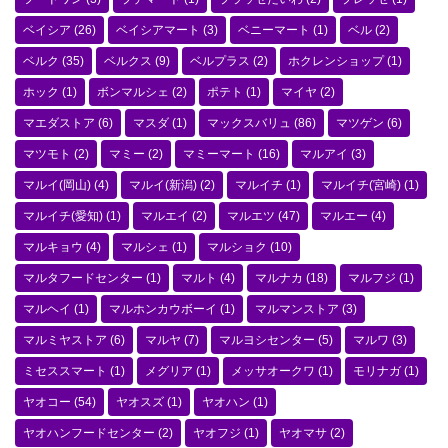
ベイシア
(26)
ベイシアマート
(3)
ベニーマート
(1)
ベル
(2)
ベルク
(35)
ベルクス
(9)
ベルプラス
(2)
ホクレンショップ
(1)
ホック
(1)
ボンマルシェ
(2)
ポテト
(1)
マイヤ
(2)
マエダストア
(6)
マスダ
(1)
マックスバリュ
(86)
マツゲン
(6)
マツモト
(2)
マミー
(2)
マミーマート
(16)
マルアイ
(3)
マルイ(岡山)
(4)
マルイ(新潟)
(2)
マルイチ
(1)
マルイチ(宮崎)
(1)
マルイチ(愛知)
(1)
マルエイ
(2)
マルエツ
(47)
マルエー
(4)
マルキョウ
(4)
マルシェ
(1)
マルショク
(10)
マルタフードセンター
(1)
マルト
(4)
マルナカ
(18)
マルフジ
(1)
マルヘイ
(1)
マルホンカウボーイ
(1)
マルマンストア
(3)
マルミヤストア
(6)
マルヤ
(7)
マルヨシセンター
(5)
マルワ
(3)
ミセススマート
(1)
メグリア
(1)
メッサオークワ
(1)
モリナガ
(1)
ヤオコー
(54)
ヤオスズ
(1)
ヤオハン
(1)
ヤオハンフードセンター
(2)
ヤオフジ
(1)
ヤオマサ
(2)