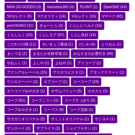
MAN SO-GOODS
(3)
maruetsu365
(4)
PLANT
(1)
StyleONE
(43)
SVセレクト
(5)
Vクオリティ
(14)
Vセレクト
(16)
Vマーク
(95)
yes!YAOKO
(32)
ぎゅーとら
(3)
くらしにベルク
(33)
くらしらく
(20)
くらしモア
(97)
くらし良好
(19)
こだわりの味
(11)
せいきょう醤油
(1)
だいわ
(4)
とりせん
(1)
まいづる
(2)
まるたか生鮮市場
(2)
みなさまのお墨付き
(88)
やおふく
(1)
よしや
(1)
よねや
(1)
アイコープ
(2)
アクシアルレーベル
(15)
アスタラビスタ
(1)
アタックスマート
(1)
ウジエスーパー
(2)
エフコープ
(1)
エーコープ
(29)
エーコープみやざき
(1)
オザムバリュー
(5)
カネスエ
(3)
コープ
(81)
コープこうべ
(1)
コープさっぽろ
(5)
コープみやざき
(1)
コープス
(9)
コープ北陸
(1)
サカガミオリジナル
(5)
サミットオリジナル
(1)
サンヨネ
(1)
サンロード
(2)
ザプライス
(3)
ジョイフルサン
(1)