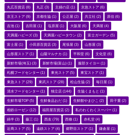
丸広百貨店
(8)
丸正
(3)
主婦の店
(1)
京急ストア
(6)
京王ストア
(9)
京都生協
(1)
公正屋
(2)
共立社
(2)
原信
(6)
吉池
(1)
吉田屋
(1)
塩原屋
(1)
大阪屋
(6)
天満屋
(4)
天満屋ハピーズ
(3)
天満屋ハピータウン
(2)
富士ガーデン
(5)
富士屋
(1)
小田原百貨店
(3)
尾張屋
(3)
山形屋
(3)
山形屋ストア
(1)
山陽マルナカ
(1)
平和堂
(6)
文化堂
(6)
新鮮市場(埼玉)
(3)
新鮮市場(富山)
(1)
服部タイヨー
(1)
札幌フードセンター
(1)
東光ストア
(5)
東宝ストア
(1)
東急ストア
(29)
東武ストア
(28)
松山生協
(2)
毎日屋
(1)
清水フードセンター
(1)
独立店
(144)
生協くまもと
(1)
生鮮市場TOP
(5)
生鮮食品おだ
(1)
生鮮館やまひこ
(2)
田子重
(2)
相鉄ローゼン
(12)
福田屋百貨店
(2)
私のわくわくスーパー
(1)
綿半
(3)
藤三
(1)
西友
(79)
西條
(1)
赤札堂
(4)
近商ストア
(5)
遠鉄ストア
(4)
郷野目ストア
(1)
鎌倉屋
(1)