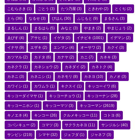
こむらさき
(1)
ごとう
(3)
たつ乃屋
(3)
ときわや
(2)
とくぢ
(2)
とら
(36)
なるせ
(3)
びはん
(30)
ふじもと
(9)
まるさん
(3)
まるしん
(1)
まるはら
(5)
みなと
(3)
やまき
(2)
やまじょう
(2)
ゑびす
(4)
アサヒ
(1)
イゲタ
(2)
イチビキ
(1001)
イデマン
(2)
イナサ
(9)
エザキ
(2)
エンマン
(4)
オーサワ
(2)
カクイ
(3)
カツマル
(2)
カドタ
(6)
カナヤ
(2)
カニ
(7)
カネキ
(3)
カネクラ
(1)
カネショウ
(2)
カネダイ
(2)
カネトク
(4)
カネニ
(3)
カネニシ
(1)
カネモリ
(8)
カネヨ
(10)
カノオ
(3)
カワイシ
(1)
カワムラ
(1)
キクスイ
(1)
キッコーイワ
(6)
キッコーダイマサ
(1)
キッコーチョウ
(1)
キッコーナン
(28)
キッコーニホン
(1)
キッコーマツ
(3)
キッコーマン
(2619)
キノエネ
(4)
キンコー
(26)
クルメキッコー
(11)
コトヨ
(6)
コバンキュー
(2)
コマツ
(3)
サクラカネヨ
(11)
サンジルシ
(40)
サンビシ
(219)
シマヤ
(32)
ジェフダ
(1)
ジャネフ
(3)