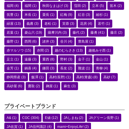
福岡
(4)
福間
(1)
秋田なまはげ
(3)
窪田
(2)
立本
(5)
笛木
(2)
筑豊
(1)
米長
(1)
粟長
(1)
紅梅
(9)
紅谷
(3)
綾杉
(1)
緑屋
(13)
義農
(3)
老松
(1)
芙蓉
(3)
花房
(4)
若竹
(1)
若葉
(1)
菱山六
(19)
薩摩川内
(3)
藤代
(2)
藤勇
(41)
藤庄
(2)
藤野
(1)
西岡
(6)
諸井
(3)
谷川
(4)
豊島屋
(1)
赤マルソウ
(15)
赤間
(2)
越のむらさき
(13)
越後みそ西
(1)
足立
(1)
遠藤
(3)
重西
(8)
野村
(3)
金子
(1)
金山
(1)
金芳
(1)
鍋喜
(4)
鎌田
(3)
長友
(2)
難波
(1)
青柳
(4)
静岡県産
(3)
飯澤
(1)
高村(長野)
(1)
高村(青森)
(8)
高砂
(7)
高砂屋
(6)
鷹取
(2)
麹屋
(1)
麻生
(3)
プライベートブランド
A&
(1)
CGC
(304)
E値
(12)
JAしまね
(2)
JAグリーン長野
(1)
JA佐賀
(1)
JA信州諏訪
(4)
mami+EnjoyLife!
(2)