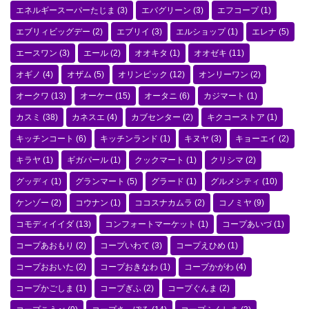
エネルギースーパーたじま
(3)
エバグリーン
(3)
エフコープ
(1)
エブリィビッグデー
(2)
エブリイ
(3)
エルショップ
(1)
エレナ
(5)
エースワン
(3)
エール
(2)
オオキタ
(1)
オオゼキ
(11)
オギノ
(4)
オザム
(5)
オリンピック
(12)
オンリーワン
(2)
オークワ
(13)
オーケー
(15)
オータニ
(6)
カジマート
(1)
カスミ
(38)
カネスエ
(4)
カブセンター
(2)
キクコーストア
(1)
キッチンコート
(6)
キッチンランド
(1)
キヌヤ
(3)
キョーエイ
(2)
キラヤ
(1)
ギガパール
(1)
クックマート
(1)
クリシマ
(2)
グッディ
(1)
グランマート
(5)
グラード
(1)
グルメシティ
(10)
ケンゾー
(2)
コウナン
(1)
ココスナカムラ
(2)
コノミヤ
(9)
コモディイイダ
(13)
コンフォートマーケット
(1)
コープあいづ
(1)
コープあおもり
(2)
コープいわて
(3)
コープえひめ
(1)
コープおおいた
(2)
コープおきなわ
(1)
コープかがわ
(4)
コープかごしま
(1)
コープぎふ
(2)
コープぐんま
(2)