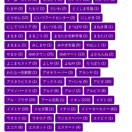
たまや
(3)
たもり
(1)
だいわ
(2)
とくしま生協
(1)
とりせん
(12)
にいつフードセンター
(3)
にしがき
(3)
にしてつストア
(5)
まいづる
(2)
まつばや
(2)
まねき屋
(1)
まるき
(2)
まるごう
(2)
まるたか生鮮市場
(2)
まるたけ
(2)
まるまん
(1)
みしまや
(1)
みやぎ生協
(6)
やおふく
(1)
やまか
(2)
ゆめタウン
(25)
ゆめマート
(13)
よかもんね
(2)
よこまちストア
(3)
よしや
(3)
よねや
(3)
りうぼう
(1)
わたなべ生鮮館
(1)
アオキスーパー
(3)
アカシヤ
(1)
アスタラビスタ
(1)
アックス
(1)
アバンセ
(5)
アピタ
(30)
アマノパークス
(2)
アルク
(6)
アルゾ
(2)
アルビス
(8)
アル・プラザ
(20)
アール元気
(1)
イオン
(210)
イズミ
(2)
イズミヤ
(10)
イセダ屋
(1)
イチコ
(2)
イトーヨーカドー
(62)
ウオエイ
(1)
ウオロク
(5)
ウジエスーパー
(3)
エイビイ
(1)
エコス
(8)
エスポット
(1)
エスマート
(4)