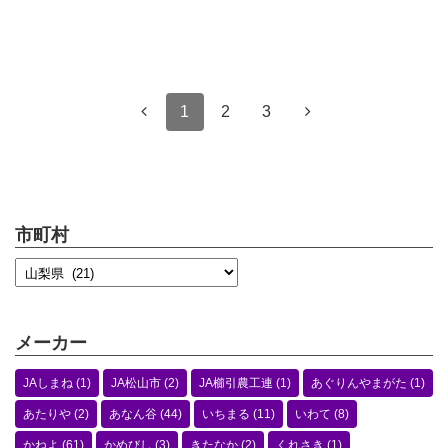
1
2
3
市町村
メーカー
JAしまね
(1)
JA松山市
(2)
JA櫛引農工連
(1)
あぐりんやまがた
(1)
あたりや
(2)
あなん谷
(44)
いちまる
(11)
いわて
(8)
かねよ
(61)
かめびし
(3)
きたなか
(2)
くれさき
(1)