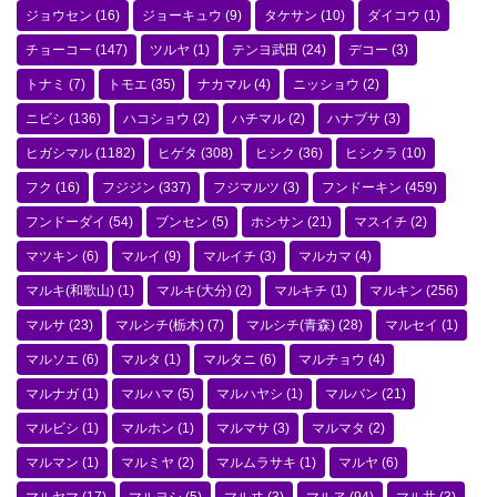
ジョウセン
(16)
ジョーキュウ
(9)
タケサン
(10)
ダイコウ
(1)
チョーコー
(147)
ツルヤ
(1)
テンヨ武田
(24)
デコー
(3)
トナミ
(7)
トモエ
(35)
ナカマル
(4)
ニッショウ
(2)
ニビシ
(136)
ハコショウ
(2)
ハチマル
(2)
ハナブサ
(3)
ヒガシマル
(1182)
ヒゲタ
(308)
ヒシク
(36)
ヒシクラ
(10)
フク
(16)
フジジン
(337)
フジマルツ
(3)
フンドーキン
(459)
フンドーダイ
(54)
ブンセン
(5)
ホシサン
(21)
マスイチ
(2)
マツキン
(6)
マルイ
(9)
マルイチ
(3)
マルカマ
(4)
マルキ(和歌山)
(1)
マルキ(大分)
(2)
マルキチ
(1)
マルキン
(256)
マルサ
(23)
マルシチ(栃木)
(7)
マルシチ(青森)
(28)
マルセイ
(1)
マルソエ
(6)
マルタ
(1)
マルタニ
(6)
マルチョウ
(4)
マルナガ
(1)
マルハマ
(5)
マルハヤシ
(1)
マルバン
(21)
マルビシ
(1)
マルホン
(1)
マルマサ
(3)
マルマタ
(2)
マルマン
(1)
マルミヤ
(2)
マルムラサキ
(1)
マルヤ
(6)