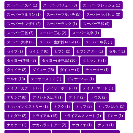
スーパーハズイ
(1)
スーパーバリュー
(8)
スーパーフレッシュ
(1)
スーパーマルサン
(1)
スーパーマルハチ
(5)
スーパーヤオヒコ
(3)
スーパーヤマザキ
(2)
スーパーラック
(1)
スーパー三和
(9)
スーパー三徳
(7)
スーパー三心
(2)
スーパー丸幸
(1)
スーパー大津
(2)
スーパー生鮮館TAIGA
(1)
スーパー魚長
(1)
セイブ
(1)
セイミヤ
(6)
セブン
(2)
セブンスター
(1)
セルバ
(1)
タイヨー(茨城)
(7)
タイヨー(鹿児島)
(10)
タカヤナギ
(1)
ダイイチ
(2)
ダイエー
(28)
ダイユー
(1)
チューオー
(1)
ツルヤ
(13)
テーオーストア
(1)
ディナーベル
(1)
デイリーカナート
(2)
デイリーポート
(1)
デイリーマート
(1)
デリシア
(8)
デリシャス広岡
(1)
デリド
(2)
トウズ
(2)
トキハインダストリー
(1)
トスク
(1)
トップ
(2)
トップパルケ
(1)
トミダヤ
(2)
トライアル
(15)
トライアルスマート
(1)
ドミー
(1)
ナカケー
(1)
ナカムラストアー
(2)
ナガノヤ
(1)
ナフコ
(1)