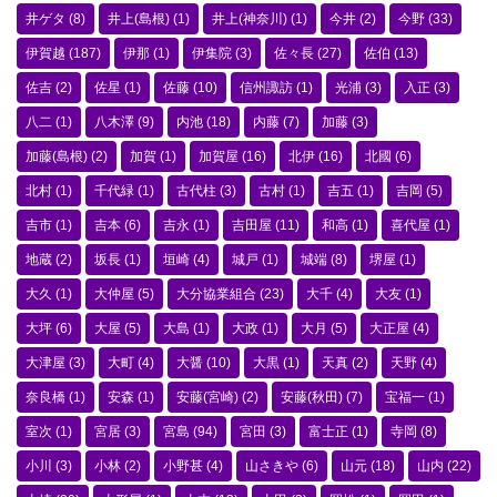
井ゲタ
(8)
井上(島根)
(1)
井上(神奈川)
(1)
今井
(2)
今野
(33)
伊賀越
(187)
伊那
(1)
伊集院
(3)
佐々長
(27)
佐伯
(13)
佐吉
(2)
佐星
(1)
佐藤
(10)
信州諏訪
(1)
光浦
(3)
入正
(3)
八二
(1)
八木澤
(9)
内池
(18)
内藤
(7)
加藤
(3)
加藤(島根)
(2)
加賀
(1)
加賀屋
(16)
北伊
(16)
北國
(6)
北村
(1)
千代緑
(1)
古代柱
(3)
古村
(1)
吉五
(1)
吉岡
(5)
吉市
(1)
吉本
(6)
吉永
(1)
吉田屋
(11)
和高
(1)
喜代屋
(1)
地蔵
(2)
坂長
(1)
垣崎
(4)
城戸
(1)
城端
(8)
堺屋
(1)
大久
(1)
大仲屋
(5)
大分協業組合
(23)
大千
(4)
大友
(1)
大坪
(6)
大屋
(5)
大島
(1)
大政
(1)
大月
(5)
大正屋
(4)
大津屋
(3)
大町
(4)
大醤
(10)
大黒
(1)
天真
(2)
天野
(4)
奈良橋
(1)
安森
(1)
安藤(宮崎)
(2)
安藤(秋田)
(7)
宝福一
(1)
室次
(1)
宮居
(3)
宮島
(94)
宮田
(3)
富士正
(1)
寺岡
(8)
小川
(3)
小林
(2)
小野甚
(4)
山さきや
(6)
山元
(18)
山内
(22)