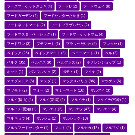
フーズマーケットさえき
(4)
フードD
(2)
フードウェイ
(8)
フードガーデン
(4)
フードセンターたかき
(1)
フードネットマート
(2)
フードプラザハヤシ
(2)
フードマスターベーシック
(1)
フードマーケットマム
(4)
フードワン
(3)
プチマート
(1)
プラッセだいわ
(2)
プレッセ
(1)
ベイシア
(26)
ベイシアマート
(3)
ベニーマート
(1)
ベル
(2)
ベルク
(35)
ベルクス
(9)
ベルプラス
(2)
ホクレンショップ
(1)
ホック
(1)
ボンマルシェ
(2)
ポテト
(1)
マイヤ
(2)
マエダストア
(6)
マスダ
(1)
マックスバリュ
(86)
マツゲン
(6)
マツモト
(2)
マミー
(2)
マミーマート
(16)
マルアイ
(3)
マルイ(岡山)
(4)
マルイ(新潟)
(2)
マルイチ
(1)
マルイチ(宮崎)
(1)
マルイチ(愛知)
(1)
マルエイ
(2)
マルエツ
(47)
マルエー
(4)
マルキョウ
(4)
マルシェ
(1)
マルショク
(10)
マルタフードセンター
(1)
マルト
(4)
マルナカ
(18)
マルフジ
(1)