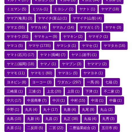
マルヤマ
(17)
マルヨシ
(5)
マルヰ
(3)
マルヱ
(94)
マル井
(3)
ミエマン
(5)
ミツル
(1)
ミヨシノ
(1)
ヤナト
(1)
ヤマア
(18)
ヤマア(奄美)
(3)
ヤマイチ(富山)
(1)
ヤマイチ(山形)
(4)
ヤマエ
(55)
ヤマカ
(4)
ヤマカノ
(14)
ヤマガミ
(7)
ヤマキ
(3)
ヤマキウ
(31)
ヤマキュー
(9)
ヤマキン
(2)
ヤマギク
(1)
ヤマコ
(5)
ヤマサ
(1735)
ヤマシタ
(1)
ヤマセ
(1)
ヤマタカ
(16)
ヤマト(石川)
(17)
ヤマト(長崎)
(7)
ヤマニ(岩手)
(1)
ヤマニ(福岡)
(18)
ヤマノ
(1)
ヤマブン
(3)
ヤママツ
(2)
ヤマモ
(11)
ヤマモリ
(60)
ヤマヨシ
(5)
ヤマヨネ
(1)
ヨネビシ
(8)
ヨーコー
(3)
ワダカン
(297)
一馬
(6)
七福
(2)
三崎屋
(1)
三浦
(2)
上北
(20)
上田
(1)
下津
(1)
不二家
(2)
中六
(17)
中居商事
(7)
中川
(1)
中村
(15)
中清
(1)
中藤
(1)
中野
(1)
丸共
(4)
丸十
(17)
丸善
(4)
丸尾
(9)
丸山
(2)
丸島
(10)
丸新
(4)
丸昌
(2)
丸正
(38)
丸福
(4)
丸秀
(3)
久原
(11)
二反田
(5)
二宮
(22)
二豊協業組合
(2)
五日市
(6)