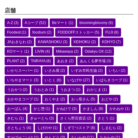
店舗
A-Z
(3)
Aコープ
(52)
Beマート
(1)
bloomingbloomy
(6)
Foodest
(1)
foodium
(2)
FOODOFFストッカー
(5)
FUJI
(8)
JAおきなわ
(2)
KAWASHOKU
(3)
KEIHOKU
(2)
KOHYO
(7)
KOマート
(1)
LIVIN
(4)
Mikawaya
(2)
Odakyu OX
(12)
PLANT
(2)
TAIRAYA
(8)
あおき
(2)
あんくる夢市場
(3)
いかりスーパー
(1)
いさみ屋
(2)
いずみ市民生協
(2)
いちい
(2)
いちやまマート
(3)
いとく
(6)
いなげや
(27)
いばらきコープ
(1)
うおかつ
(2)
うおとみ
(1)
うおまつ
(1)
おかじま
(1)
おかやまコープ
(1)
おくやま
(2)
おっ母さん
(5)
おどや
(2)
おーばん
(4)
かじ惣
(1)
かねひで
(3)
かましん
(8)
かわねや
(1)
きむら
(1)
ぎゅーとら
(3)
さくら野百貨店
(2)
さとう
(1)
さとちょう
(4)
しげのや
(1)
しずてつストア
(8)
しまむら
(2)
すーぱーこいけ
(1)
せんどう
(3)
たいらや
(11)
たからや
(1)