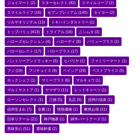
ジョイマート
(2)
スターセレクト
(92)
スマイルコープ
(2)
スマイルライフ
(16)
セブンプレミアム
(145)
タイヨー
(2)
ツルヤオリジナル
(13)
トキハインダストリー
(1)
トップバリュ
(413)
トライアル
(16)
ニシムタ
(3)
ハローズセレクション
(4)
ハローデイ
(8)
バリュープラス
(1)
バローセレクト
(17)
バロープラス
(17)
パントリーアンドラッキー
(5)
ヒバリヤ
(1)
ファミリーマート
(1)
フジ
(19)
フジチョイス
(9)
ベイシア
(29)
ベストプライス
(5)
ホックシェフ
(1)
マミープラス
(6)
マルキョウ
(1)
マルミヤストア
(1)
ヤマザワ
(11)
レッドキャベツ
(1)
ローソンセレクト
(1)
三徳
(5)
丸広
(5)
信州の信友
(1)
信州生まれ
(7)
全農
(1)
情熱価格
(1)
断然お得
(31)
日本リテール
(21)
神戸物産
(1)
綿半パートナーズ
(1)
美味安心
(51)
選味鮮価
(2)