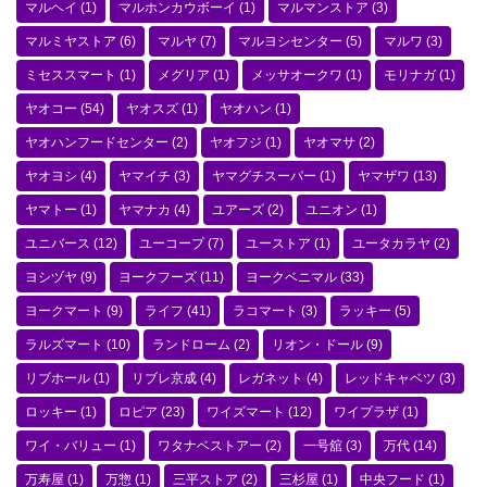
マルヘイ
(1)
マルホンカウボーイ
(1)
マルマンストア
(3)
マルミヤストア
(6)
マルヤ
(7)
マルヨシセンター
(5)
マルワ
(3)
ミセススマート
(1)
メグリア
(1)
メッサオークワ
(1)
モリナガ
(1)
ヤオコー
(54)
ヤオスズ
(1)
ヤオハン
(1)
ヤオハンフードセンター
(2)
ヤオフジ
(1)
ヤオマサ
(2)
ヤオヨシ
(4)
ヤマイチ
(3)
ヤマグチスーパー
(1)
ヤマザワ
(13)
ヤマトー
(1)
ヤマナカ
(4)
ユアーズ
(2)
ユニオン
(1)
ユニバース
(12)
ユーコープ
(7)
ユーストア
(1)
ユータカラヤ
(2)
ヨシヅヤ
(9)
ヨークフーズ
(11)
ヨークベニマル
(33)
ヨークマート
(9)
ライフ
(41)
ラコマート
(3)
ラッキー
(5)
ラルズマート
(10)
ランドローム
(2)
リオン・ドール
(9)
リブホール
(1)
リブレ京成
(4)
レガネット
(4)
レッドキャベツ
(3)
ロッキー
(1)
ロピア
(23)
ワイズマート
(12)
ワイプラザ
(1)
ワイ・バリュー
(1)
ワタナベストアー
(2)
一号舘
(3)
万代
(14)
万寿屋
(1)
万惣
(1)
三平ストア
(2)
三杉屋
(1)
中央フード
(1)