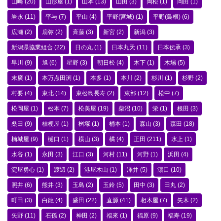
山崎
(20)
山形屋
(1)
山本
(13)
山田
(3)
岡松
(1)
岡田
(1)
岩永
(11)
平与
(7)
平山
(4)
平野(宮城)
(1)
平野(島根)
(6)
広瀬
(2)
扇弥
(2)
斉藤
(3)
新宮
(2)
新潟
(3)
新潟県協業組合
(22)
日の丸
(1)
日本丸天
(11)
日本伝承
(3)
早川
(9)
旭
(6)
星野
(3)
朝日松
(4)
木下
(1)
木場
(5)
末廣
(1)
本万点田渕
(1)
本多
(1)
本川
(2)
杉川
(1)
杉野
(2)
村要
(4)
東北
(14)
東松島長寿
(2)
東部
(12)
松中
(7)
松岡屋
(1)
松本
(7)
松美屋
(19)
柴沼
(10)
栄
(1)
根田
(3)
桑田
(9)
桔梗屋
(1)
桝塚
(1)
桶本
(1)
森山
(3)
森田
(18)
楠城屋
(9)
樋口
(1)
横山
(3)
橘
(4)
正田
(211)
水上
(1)
水谷
(1)
永田
(3)
江口
(3)
河村
(11)
河野
(1)
浜田
(4)
淀屋勇心
(1)
渡辺
(2)
港屋木山
(1)
澤井
(5)
濵口
(10)
照井
(6)
熊井
(3)
玉島
(2)
玉鈴
(5)
田中
(3)
田丸
(2)
町田
(3)
白龍
(4)
盛田
(22)
直源
(41)
相木屋
(7)
矢木
(2)
矢野
(11)
石孫
(2)
神田
(2)
福來
(1)
福原
(9)
福寿
(19)