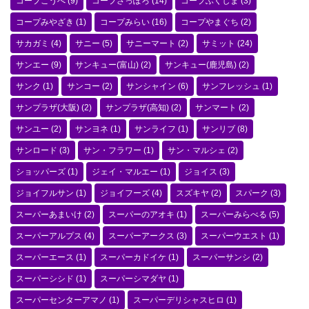
コープこうべ
(9)
コープさっぽろ
(14)
コープふくしま
(3)
コープみやざき
(1)
コープみらい
(16)
コープやまぐち
(2)
サカガミ
(4)
サニー
(5)
サニーマート
(2)
サミット
(24)
サンエー
(9)
サンキュー(富山)
(2)
サンキュー(鹿児島)
(2)
サンク
(1)
サンコー
(2)
サンシャイン
(6)
サンフレッシュ
(1)
サンプラザ(大阪)
(2)
サンプラザ(高知)
(2)
サンマート
(2)
サンユー
(2)
サンヨネ
(1)
サンライフ
(1)
サンリブ
(8)
サンロード
(3)
サン・フラワー
(1)
サン・マルシェ
(2)
ショッパーズ
(1)
ジェイ・マルエー
(1)
ジョイス
(3)
ジョイフルサン
(1)
ジョイフーズ
(4)
スズキヤ
(2)
スパーク
(3)
スーパーあまいけ
(2)
スーパーのアオキ
(1)
スーパーみらべる
(5)
スーパーアルプス
(4)
スーパーアークス
(3)
スーパーウエスト
(1)
スーパーエース
(1)
スーパーカドイケ
(1)
スーパーサンシ
(2)
スーパーシシド
(1)
スーパーシマダヤ
(1)
スーパーセンターアマノ
(1)
スーパーデリシャスヒロ
(1)