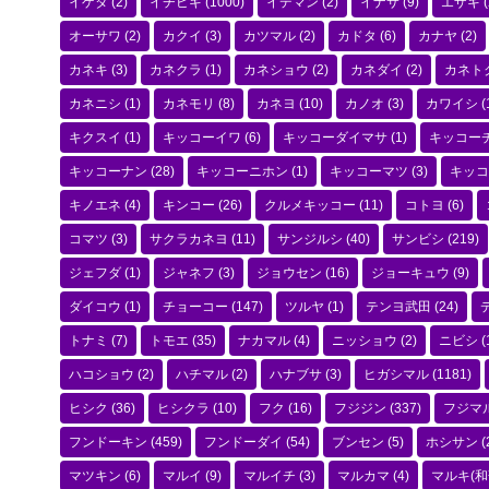
イゲタ
(2)
イチビキ
(1000)
イデマン
(2)
イナサ
(9)
エザキ
(
オーサワ
(2)
カクイ
(3)
カツマル
(2)
カドタ
(6)
カナヤ
(2)
カネキ
(3)
カネクラ
(1)
カネショウ
(2)
カネダイ
(2)
カネト
カネニシ
(1)
カネモリ
(8)
カネヨ
(10)
カノオ
(3)
カワイシ
(
キクスイ
(1)
キッコーイワ
(6)
キッコーダイマサ
(1)
キッコー
キッコーナン
(28)
キッコーニホン
(1)
キッコーマツ
(3)
キッコ
キノエネ
(4)
キンコー
(26)
クルメキッコー
(11)
コトヨ
(6)
コマツ
(3)
サクラカネヨ
(11)
サンジルシ
(40)
サンビシ
(219)
ジェフダ
(1)
ジャネフ
(3)
ジョウセン
(16)
ジョーキュウ
(9)
ダイコウ
(1)
チョーコー
(147)
ツルヤ
(1)
テンヨ武田
(24)
トナミ
(7)
トモエ
(35)
ナカマル
(4)
ニッショウ
(2)
ニビシ
(
ハコショウ
(2)
ハチマル
(2)
ハナブサ
(3)
ヒガシマル
(1181)
ヒシク
(36)
ヒシクラ
(10)
フク
(16)
フジジン
(337)
フジマ
フンドーキン
(459)
フンドーダイ
(54)
ブンセン
(5)
ホシサン
(
マツキン
(6)
マルイ
(9)
マルイチ
(3)
マルカマ
(4)
マルキ(和