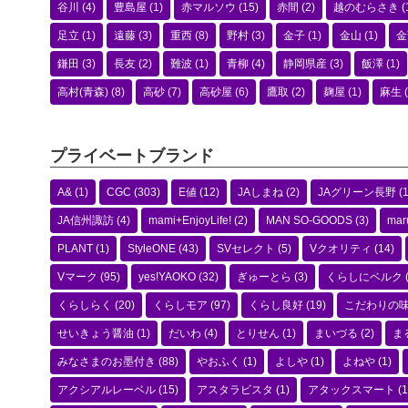
谷川
(4)
豊島屋
(1)
赤マルソウ
(15)
赤間
(2)
越のむらさき
(
足立
(1)
遠藤
(3)
重西
(8)
野村
(3)
金子
(1)
金山
(1)
金
鎌田
(3)
長友
(2)
難波
(1)
青柳
(4)
静岡県産
(3)
飯澤
(1)
高村(青森)
(8)
高砂
(7)
高砂屋
(6)
鷹取
(2)
麹屋
(1)
麻生
(
プライベートブランド
A&
(1)
CGC
(303)
E値
(12)
JAしまね
(2)
JAグリーン長野
(1
JA信州諏訪
(4)
mami+EnjoyLife!
(2)
MAN SO-GOODS
(3)
mar
PLANT
(1)
StyleONE
(43)
SVセレクト
(5)
Vクオリティ
(14)
Vマーク
(95)
yes!YAOKO
(32)
ぎゅーとら
(3)
くらしにベルク
くらしらく
(20)
くらしモア
(97)
くらし良好
(19)
こだわりの
せいきょう醤油
(1)
だいわ
(4)
とりせん
(1)
まいづる
(2)
ま
みなさまのお墨付き
(88)
やおふく
(1)
よしや
(1)
よねや
(1)
アクシアルレーベル
(15)
アスタラビスタ
(1)
アタックスマート
(1