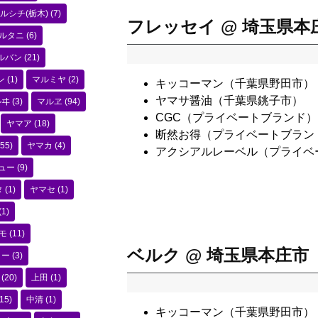
ルシチ(栃木)
(7)
フレッセイ @ 埼玉県本
ルタニ
(6)
ルバン
(21)
ン
(1)
マルミヤ
(2)
キッコーマン（千葉県野田市）
ヤマサ醤油（千葉県銚子市）
ルヰ
(3)
マルヱ
(94)
CGC（プライベートブランド）
ヤマア
(18)
断然お得（プライベートブラン
55)
ヤマカ
(4)
アクシアルレーベル（プライベ
ュー
(9)
タ
(1)
ヤマセ
(1)
(1)
モ
(11)
ベルク @ 埼玉県本庄市
コー
(3)
(20)
上田
(1)
15)
中清
(1)
キッコーマン（千葉県野田市）