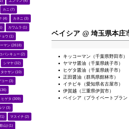
2)
エンマン
(4)
カニ
(7)
ク
(4)
カネニ
(3)
1)
カワムラ
(1)
ベイシア @ 埼玉県本庄
チョウ
(1)
ーマン
(2618)
コバンキュー
(2)
キッコーマン（千葉県野田市）
ヤマサ醤油（千葉県銚子市）
シマヤ
(32)
ヒゲタ醤油（千葉県銚子市）
タケサン
(10)
正田醤油（群馬県館林市）
デコー
(3)
イチビキ（愛知県名古屋市）
136)
伊賀越（三重県伊賀市）
ベイシア（プライベートブラン
ヒゲタ
(309)
ルツ
(3)
21)
マスイチ
(2)
歌山)
(1)