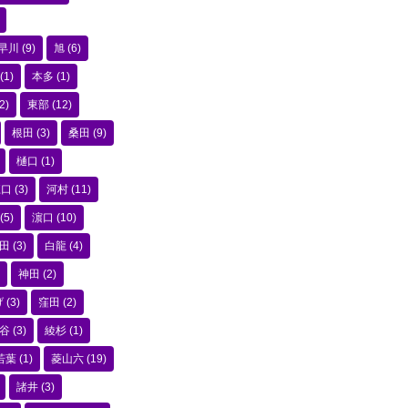
早川
(9)
旭
(6)
(1)
本多
(1)
2)
東部
(12)
根田
(3)
桑田
(9)
樋口
(1)
江口
(3)
河村
(11)
(5)
濵口
(10)
田
(3)
白龍
(4)
神田
(2)
げ
(3)
窪田
(2)
谷
(3)
綾杉
(1)
若葉
(1)
菱山六
(19)
諸井
(3)