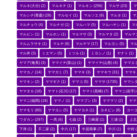
マルキ(大分)
(2)
マルキチ
(1)
マルキン
(256)
マルサ
(23)
マ
マルシチ(青森)
(28)
マルセイ
(1)
マルソエ
(6)
マルタ
(1)
マ
マルチョウ
(4)
マルナガ
(1)
マルハマ
(5)
マルハヤシ
(1)
マ
マルビシ
(1)
マルホン
(1)
マルマサ
(3)
マルマタ
(2)
マルマ
マルムラサキ
(1)
マルヤ
(6)
マルヤマ
(17)
マルヨシ
(5)
マ
マル井
(3)
ミエマン
(5)
ミツル
(1)
ミヨシノ
(1)
ヤナト
(1)
ヤマア(奄美)
(3)
ヤマイチ(富山)
(1)
ヤマイチ(山形)
(4)
ヤマエ
(
ヤマカノ
(14)
ヤマガミ
(7)
ヤマキ
(3)
ヤマキウ
(31)
ヤマキ
ヤマキン
(2)
ヤマギク
(1)
ヤマコ
(5)
ヤマサ
(1735)
ヤマシ
ヤマタカ
(16)
ヤマト(石川)
(17)
ヤマト(長崎)
(7)
ヤマニ(岩手)
ヤマニ(福岡)
(18)
ヤマノ
(1)
ヤマブン
(3)
ヤママツ
(2)
ヤマ
ヤマモリ
(60)
ヤマヨシ
(5)
ヤマヨネ
(1)
ヨネビシ
(8)
ヨー
ワダカン
(297)
一馬
(6)
七福
(2)
三崎屋
(1)
三浦
(2)
上北
下津
(1)
不二家
(2)
中六
(17)
中居商事
(7)
中川
(1)
中村
(