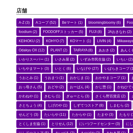
店舗
A-Z
(3)
Aコープ
(52)
Beマート
(1)
bloomingbloomy
(6)
Foo
foodium
(2)
FOODOFFストッカー
(5)
FUJI
(8)
JAおきなわ
(2)
KEIHOKU
(2)
KOHYO
(7)
KOマート
(1)
LIVIN
(4)
Mikaway
Odakyu OX
(12)
PLANT
(2)
TAIRAYA
(8)
あおき
(2)
あんく
いかりスーパー
(1)
いさみ屋
(2)
いずみ市民生協
(2)
いちい
(2)
いちやまマート
(3)
いとく
(6)
いなげや
(27)
いばらきコープ
(1
うおとみ
(1)
うおまつ
(1)
おかじま
(1)
おかやまコープ
(1)
おっ母さん
(5)
おどや
(2)
おーばん
(4)
かじ惣
(1)
かねひで
かわねや
(1)
きむら
(1)
ぎゅーとら
(3)
さくら野百貨店
(2)
さとちょう
(4)
しげのや
(1)
しずてつストア
(8)
しまむら
(2)
せんどう
(3)
たいらや
(11)
たからや
(1)
たまや
(3)
たもり
(
とくしま生協
(1)
とりせん
(12)
にいつフードセンター
(3)
にし