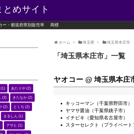
まとめサイト
カー・都道府県別販売率
商標
ホーム
埼玉県
埼玉県本庄市
「
埼玉県本庄市
」
一覧
ヤオコー @ 埼玉県本庄
(1)
あたりや
(2)
し
(3)
きたなか
(2)
キッコーマン（千葉県野田市）
や
(2)
とくぢ
(2)
ヤマサ醤油（千葉県銚子市）
まるしん
(1)
イチビキ（愛知県名古屋市）
スターセレクト（プライベート
)
アサヒ
(1)