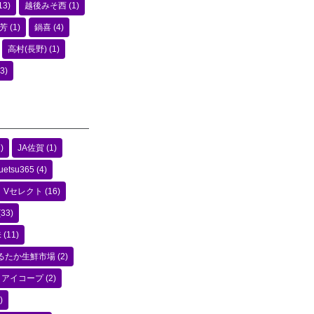
13)
越後みそ西
(1)
芳
(1)
鍋喜
(4)
高村(長野)
(1)
3)
)
JA佐賀
(1)
uetsu365
(4)
Vセレクト
(16)
(33)
味
(11)
るたか生鮮市場
(2)
アイコープ
(2)
)