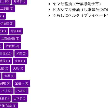
丸山
(2)
丸島
(10)
ヤマサ醤油（千葉県銚子市）
二反田
(5)
ヒガシマル醤油（兵庫県たつの
くらしにベルク（プライベート
(1)
伊集院
(3)
訪
(1)
光浦
(3)
加藤(島根)
(2)
)
古代柱
(3)
田屋
(11)
和高
(1)
堺屋
(1)
大久
(1)
大屋
(5)
大島
(1)
大黒
(1)
秋田)
(7)
宝福一
(1)
小川
(3)
小林
(2)
形屋
(1)
山本
(13)
平野(宮城)
(1)