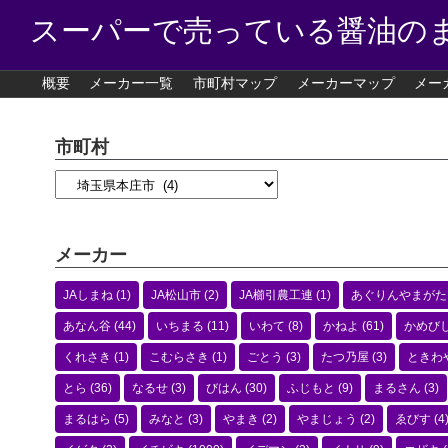
スーパーで売っている醤油の
概要
メーカー一覧
市町村マップ
メーカーマップ
メー
市町村
メーカー
JAしまね
(1)
JA松山市
(2)
JA櫛引農工連
(1)
あぐりんやまがた
あなん谷
(44)
いちまる
(11)
いわて
(8)
かねよ
(61)
かめび
くれさき
(1)
こむらさき
(1)
ごとう
(3)
たつ乃屋
(3)
ときわ
とら
(36)
なるせ
(3)
びはん
(30)
ふじもと
(9)
まるさん
(3)
まるはら
(5)
みなと
(3)
やまき
(2)
やまじょう
(2)
ゑびす
(4