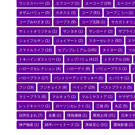
ウジエスーパー
(2)
エフコープ
(1)
エーコープ
(29)
エーコープ
オザムバリュー
(5)
カネスエ
(3)
コープ
(81)
コープこうべ
(1)
コープみやざき
(1)
コープス
(9)
コープ北陸
(1)
サカガミオリ
サミットオリジナル
(1)
サンヨネ
(1)
サンロード
(2)
ザプライ
ジョイフルサン
(1)
ジョイマート
(2)
スターセレクト
(92)
スマ
スマイルライフ
(16)
セブンプレミアム
(145)
タイヨー
(2)
ツ
トキハインダストリー
(1)
トップバリュ
(412)
トライアル
(16)
ハローズセレクション
(4)
ハローデイ
(8)
バリュープラス
(1)
バロープラス
(17)
パントリーアンドラッキー
(5)
ヒバリヤ
(1)
フジ
(19)
フジチョイス
(9)
ベイシア
(29)
ベストプライス
(5)
マミープラス
(6)
マルキョウ
(1)
マルミヤストア
(1)
ヤマザワ
(
レッドキャベツ
(1)
ローソンセレクト
(1)
三徳
(5)
丸広
(5)
信州生まれ
(7)
全農
(1)
情熱価格
(1)
断然お得
(31)
日本リ
神戸物産
(1)
綿半パートナーズ
(1)
美味安心
(51)
選味鮮価
(2)