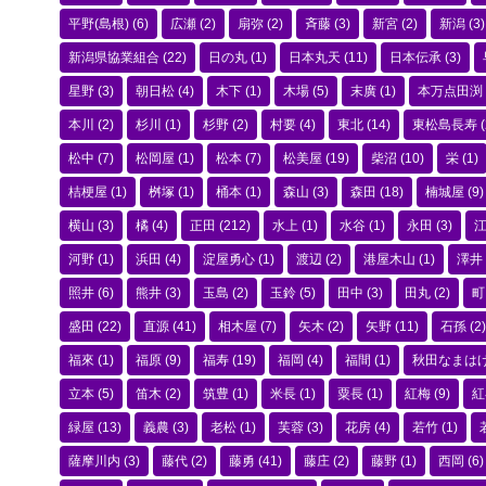
平野(島根)
(6)
広瀬
(2)
扇弥
(2)
斉藤
(3)
新宮
(2)
新潟
(3)
新潟県協業組合
(22)
日の丸
(1)
日本丸天
(11)
日本伝承
(3)
星野
(3)
朝日松
(4)
木下
(1)
木場
(5)
末廣
(1)
本万点田渕
本川
(2)
杉川
(1)
杉野
(2)
村要
(4)
東北
(14)
東松島長寿
(
松中
(7)
松岡屋
(1)
松本
(7)
松美屋
(19)
柴沼
(10)
栄
(1)
桔梗屋
(1)
桝塚
(1)
桶本
(1)
森山
(3)
森田
(18)
楠城屋
(9)
横山
(3)
橘
(4)
正田
(212)
水上
(1)
水谷
(1)
永田
(3)
河野
(1)
浜田
(4)
淀屋勇心
(1)
渡辺
(2)
港屋木山
(1)
澤井
照井
(6)
熊井
(3)
玉島
(2)
玉鈴
(5)
田中
(3)
田丸
(2)
町
盛田
(22)
直源
(41)
相木屋
(7)
矢木
(2)
矢野
(11)
石孫
(2)
福來
(1)
福原
(9)
福寿
(19)
福岡
(4)
福間
(1)
秋田なまは
立本
(5)
笛木
(2)
筑豊
(1)
米長
(1)
粟長
(1)
紅梅
(9)
紅
緑屋
(13)
義農
(3)
老松
(1)
芙蓉
(3)
花房
(4)
若竹
(1)
薩摩川内
(3)
藤代
(2)
藤勇
(41)
藤庄
(2)
藤野
(1)
西岡
(6)