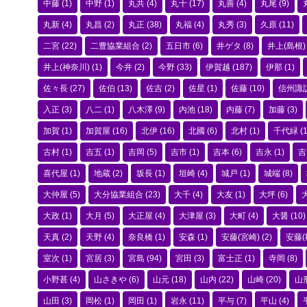
中藤
(1)
中野
(1)
丸共
(4)
丸十
(17)
丸善
(4)
丸尾
(9)
丸新
(4)
丸昌
(2)
丸正
(38)
丸福
(4)
丸秀
(3)
久原
(11)
二宮
(22)
二豊協業組合
(2)
五日市
(6)
井ゲタ
(8)
井上(島根)
井上(神奈川)
(1)
今井
(2)
今野
(33)
伊賀越
(187)
伊那
(1)
佐々長
(27)
佐伯
(13)
佐吉
(2)
佐星
(1)
佐藤
(10)
信州諏
入正
(3)
八二
(1)
八木澤
(9)
内池
(18)
内藤
(7)
加藤
(3)
加賀
(1)
加賀屋
(16)
北伊
(16)
北國
(6)
北村
(1)
千代緑
(1
古村
(1)
吉五
(1)
吉岡
(5)
吉市
(1)
吉本
(6)
吉永
(1)
吉
喜代屋
(1)
地蔵
(2)
坂長
(1)
垣崎
(4)
城戸
(1)
城端
(8)
大仲屋
(5)
大分協業組合
(23)
大千
(4)
大友
(1)
大坪
(6)
大政
(1)
大月
(5)
大正屋
(4)
大津屋
(3)
大町
(4)
大醤
(10)
天真
(2)
天野
(4)
奈良橋
(1)
安森
(1)
安藤(宮崎)
(2)
安藤(
室次
(1)
宮居
(3)
宮島
(94)
宮田
(3)
富士正
(1)
寺岡
(8)
小野甚
(4)
山さきや
(6)
山元
(18)
山内
(22)
山崎
(20)
山
山田
(3)
岡松
(1)
岡田
(1)
岩永
(11)
平与
(7)
平山
(4)