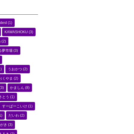
dest
(1)
KAWASHOKU
(3)
a
(2)
る夢市場
(3)
)
うおかつ
(2)
おくやま
(2)
(3)
かましん
(8)
さとう
(1)
すーぱーこいけ
(1)
1)
だいわ
(2)
がき
(3)