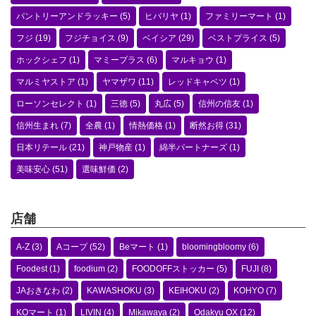
パントリーアンドラッキー
(5)
ヒバリヤ
(1)
ファミリーマート
(1)
フジ
(19)
フジチョイス
(9)
ベイシア
(29)
ベストプライス
(5)
ホックシェフ
(1)
マミープラス
(6)
マルキョウ
(1)
マルミヤストア
(1)
ヤマザワ
(11)
レッドキャベツ
(1)
ローソンセレクト
(1)
三徳
(5)
丸広
(5)
信州の信友
(1)
信州生まれ
(7)
全農
(1)
情熱価格
(1)
断然お得
(31)
日本リテール
(21)
神戸物産
(1)
綿半パートナーズ
(1)
美味安心
(51)
選味鮮価
(2)
店舗
A-Z
(3)
Aコープ
(52)
Beマート
(1)
bloomingbloomy
(6)
Foodest
(1)
foodium
(2)
FOODOFFストッカー
(5)
FUJI
(8)
JAおきなわ
(2)
KAWASHOKU
(3)
KEIHOKU
(2)
KOHYO
(7)
KOマート
(1)
LIVIN
(4)
Mikawaya
(2)
Odakyu OX
(12)