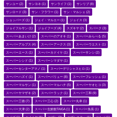
サンユー
(2)
サンヨネ
(1)
サンライフ
(1)
サンリブ
(8)
サンロード
(3)
サン・フラワー
(1)
サン・マルシェ
(2)
ショッパーズ
(1)
ジェイ・マルエー
(1)
ジョイス
(3)
ジョイフルサン
(1)
ジョイフーズ
(4)
スズキヤ
(2)
スパーク
(3)
スーパーあまいけ
(2)
スーパーのアオキ
(1)
スーパーみらべる
(5)
スーパーアルプス
(4)
スーパーアークス
(3)
スーパーウエスト
(1)
スーパーエース
(1)
スーパーカドイケ
(1)
スーパーサンシ
(2)
スーパーシシド
(1)
スーパーシマダヤ
(1)
スーパーセンターアマノ
(1)
スーパーデリシャスヒロ
(1)
スーパーハズイ
(1)
スーパーバリュー
(8)
スーパーフレッシュ
(1)
スーパーマルサン
(1)
スーパーマルハチ
(5)
スーパーヤオヒコ
(3)
スーパーヤマザキ
(2)
スーパーラック
(1)
スーパー三和
(9)
スーパー三徳
(7)
スーパー三心
(2)
スーパー丸幸
(1)
スーパー大津
(2)
スーパー生鮮館TAIGA
(1)
スーパー魚長
(1)