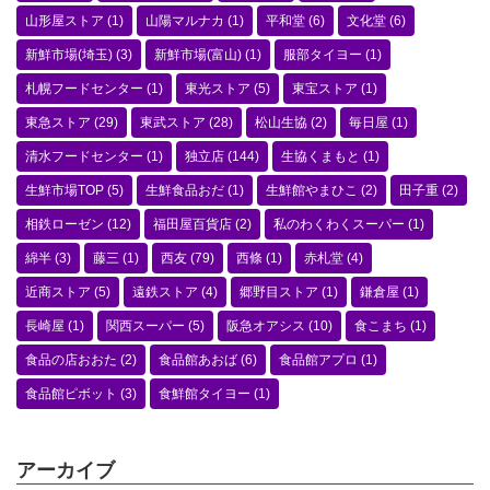
山形屋ストア
(1)
山陽マルナカ
(1)
平和堂
(6)
文化堂
(6)
新鮮市場(埼玉)
(3)
新鮮市場(富山)
(1)
服部タイヨー
(1)
札幌フードセンター
(1)
東光ストア
(5)
東宝ストア
(1)
東急ストア
(29)
東武ストア
(28)
松山生協
(2)
毎日屋
(1)
清水フードセンター
(1)
独立店
(144)
生協くまもと
(1)
生鮮市場TOP
(5)
生鮮食品おだ
(1)
生鮮館やまひこ
(2)
田子重
(2)
相鉄ローゼン
(12)
福田屋百貨店
(2)
私のわくわくスーパー
(1)
綿半
(3)
藤三
(1)
西友
(79)
西條
(1)
赤札堂
(4)
近商ストア
(5)
遠鉄ストア
(4)
郷野目ストア
(1)
鎌倉屋
(1)
長崎屋
(1)
関西スーパー
(5)
阪急オアシス
(10)
食こまち
(1)
食品の店おおた
(2)
食品館あおば
(6)
食品館アプロ
(1)
食品館ピボット
(3)
食鮮館タイヨー
(1)
アーカイブ