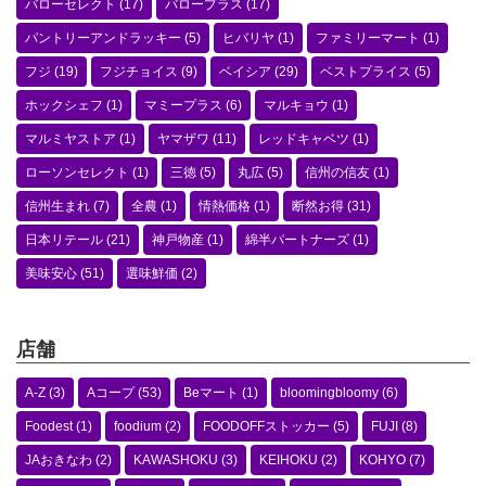
バローセレクト
(17)
バロープラス
(17)
パントリーアンドラッキー
(5)
ヒバリヤ
(1)
ファミリーマート
(1)
フジ
(19)
フジチョイス
(9)
ベイシア
(29)
ベストプライス
(5)
ホックシェフ
(1)
マミープラス
(6)
マルキョウ
(1)
マルミヤストア
(1)
ヤマザワ
(11)
レッドキャベツ
(1)
ローソンセレクト
(1)
三徳
(5)
丸広
(5)
信州の信友
(1)
信州生まれ
(7)
全農
(1)
情熱価格
(1)
断然お得
(31)
日本リテール
(21)
神戸物産
(1)
綿半パートナーズ
(1)
美味安心
(51)
選味鮮価
(2)
店舗
A-Z
(3)
Aコープ
(53)
Beマート
(1)
bloomingbloomy
(6)
Foodest
(1)
foodium
(2)
FOODOFFストッカー
(5)
FUJI
(8)
JAおきなわ
(2)
KAWASHOKU
(3)
KEIHOKU
(2)
KOHYO
(7)