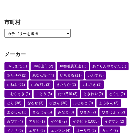
市町村
メーカー
JAしまね
(1)
JA松山市
(2)
JA櫛引農工連
(1)
あぐりんやまがた
(1)
あたりや
(2)
あなん谷
(44)
いちまる
(11)
いわて
(8)
かねよ
(61)
かめびし
(3)
きたなか
(2)
くれさき
(1)
こむらさき
(1)
ごとう
(3)
たつ乃屋
(3)
ときわや
(2)
とくぢ
(2)
とら
(36)
なるせ
(3)
びはん
(30)
ふじもと
(9)
まるさん
(3)
まるしん
(1)
まるはら
(5)
みなと
(3)
やまき
(2)
やまじょう
(2)
ゑびす
(4)
アサヒ
(1)
イゲタ
(2)
イチビキ
(1005)
イデマン
(2)
イナサ
(9)
エザキ
(2)
エンマン
(4)
オーサワ
(2)
カクイ
(3)