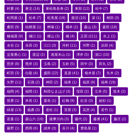
村要
(4)
東北
(14)
東松島長寿
(2)
東部
(12)
松中
(7)
松岡屋
(1)
松本
(7)
松美屋
(19)
柴沼
(10)
栄
(1)
根田
(3)
桑田
(9)
桔梗屋
(1)
桝塚
(1)
桶本
(1)
森山
(3)
森田
(18)
楠城屋
(9)
樋口
(1)
横山
(3)
橘
(4)
正田
(211)
水上
(1)
水谷
(1)
永田
(3)
江口
(3)
河村
(11)
河野
(1)
浜田
(4)
淀屋勇心
(1)
渡辺
(2)
港屋木山
(1)
澤井
(5)
濵口
(10)
照井
(6)
熊井
(3)
玉島
(2)
玉鈴
(5)
田中
(3)
田丸
(2)
町田
(3)
白龍
(4)
盛田
(22)
直源
(41)
相木屋
(7)
矢木
(2)
矢野
(11)
石孫
(2)
神田
(2)
福來
(1)
福原
(9)
福寿
(19)
福岡
(4)
福間
(1)
秋田なまはげ
(3)
窪田
(2)
立本
(5)
笛木
(2)
筑豊
(1)
米長
(1)
粟長
(1)
紅梅
(9)
紅谷
(3)
綾杉
(1)
緑屋
(13)
義農
(3)
老松
(1)
芙蓉
(3)
花房
(4)
若竹
(1)
若葉
(1)
菱山六
(19)
薩摩川内
(3)
藤代
(2)
藤勇
(41)
藤庄
(2)
藤野
(1)
西岡
(6)
諸井
(3)
谷川
(4)
豊島屋
(1)