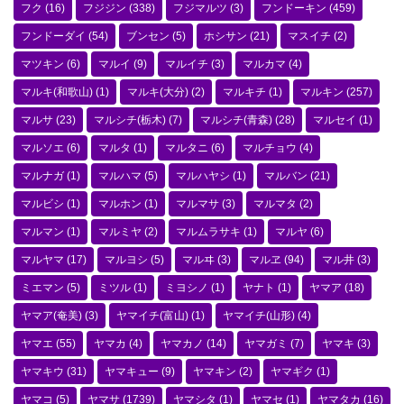
フク
(16)
フジジン
(338)
フジマルツ
(3)
フンドーキン
(459)
フンドーダイ
(54)
ブンセン
(5)
ホシサン
(21)
マスイチ
(2)
マツキン
(6)
マルイ
(9)
マルイチ
(3)
マルカマ
(4)
マルキ(和歌山)
(1)
マルキ(大分)
(2)
マルキチ
(1)
マルキン
(257)
マルサ
(23)
マルシチ(栃木)
(7)
マルシチ(青森)
(28)
マルセイ
(1)
マルソエ
(6)
マルタ
(1)
マルタニ
(6)
マルチョウ
(4)
マルナガ
(1)
マルハマ
(5)
マルハヤシ
(1)
マルバン
(21)
マルビシ
(1)
マルホン
(1)
マルマサ
(3)
マルマタ
(2)
マルマン
(1)
マルミヤ
(2)
マルムラサキ
(1)
マルヤ
(6)
マルヤマ
(17)
マルヨシ
(5)
マルヰ
(3)
マルヱ
(94)
マル井
(3)
ミエマン
(5)
ミツル
(1)
ミヨシノ
(1)
ヤナト
(1)
ヤマア
(18)
ヤマア(奄美)
(3)
ヤマイチ(富山)
(1)
ヤマイチ(山形)
(4)
ヤマエ
(55)
ヤマカ
(4)
ヤマカノ
(14)
ヤマガミ
(7)
ヤマキ
(3)
ヤマキウ
(31)
ヤマキュー
(9)
ヤマキン
(2)
ヤマギク
(1)
ヤマコ
(5)
ヤマサ
(1739)
ヤマシタ
(1)
ヤマセ
(1)
ヤマタカ
(16)