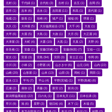
北村
(1)
千代緑
(1)
古代柱
(3)
古村
(1)
吉五
(1)
吉岡
(5)
吉市
(1)
吉本
(6)
吉永
(1)
吉田屋
(11)
和高
(1)
喜代屋
(1)
地蔵
(2)
坂長
(1)
垣崎
(4)
城戸
(1)
城端
(8)
堺屋
(1)
大久
(1)
大仲屋
(5)
大分協業組合
(23)
大千
(4)
大友
(1)
大坪
(6)
大屋
(5)
大島
(1)
大政
(1)
大月
(5)
大正屋
(4)
大津屋
(3)
大町
(4)
大醤
(10)
大黒
(1)
天真
(2)
天野
(4)
奈良橋
(1)
安森
(1)
安藤(宮崎)
(2)
安藤(秋田)
(7)
宝福一
(1)
室次
(1)
宮居
(3)
宮島
(94)
宮田
(3)
富士正
(1)
寺岡
(8)
小川
(3)
小林
(2)
小野甚
(4)
山さきや
(6)
山元
(18)
山内
(22)
山崎
(20)
山形屋
(1)
山本
(13)
山田
(3)
岡松
(1)
岡田
(1)
岩永
(11)
平与
(7)
平山
(4)
平野(宮城)
(1)
平野(島根)
(6)
広瀬
(2)
扇弥
(2)
斉藤
(3)
新宮
(2)
新潟
(3)
新潟県協業組合
(22)
日の丸
(1)
日本丸天
(11)
日本伝承
(3)
早川
(9)
旭
(6)
星野
(3)
朝日松
(4)
木下
(1)
木場
(5)
末廣
(1)
本万点田渕
(1)
本多
(1)
本川
(2)
杉川
(1)
杉野
(2)