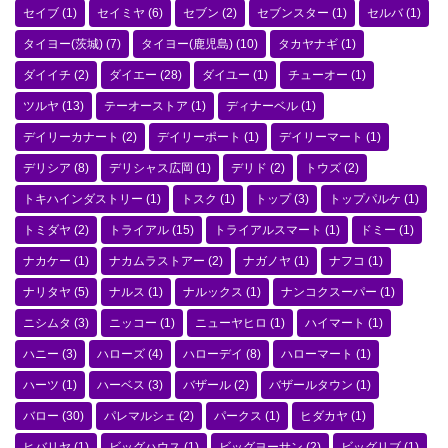
セイブ
(1)
セイミヤ
(6)
セブン
(2)
セブンスター
(1)
セルバ
(1)
タイヨー(茨城)
(7)
タイヨー(鹿児島)
(10)
タカヤナギ
(1)
ダイイチ
(2)
ダイエー
(28)
ダイユー
(1)
チューオー
(1)
ツルヤ
(13)
テーオーストア
(1)
ディナーベル
(1)
デイリーカナート
(2)
デイリーポート
(1)
デイリーマート
(1)
デリシア
(8)
デリシャス広岡
(1)
デリド
(2)
トウズ
(2)
トキハインダストリー
(1)
トスク
(1)
トップ
(3)
トップパルケ
(1)
トミダヤ
(2)
トライアル
(15)
トライアルスマート
(1)
ドミー
(1)
ナカケー
(1)
ナカムラストアー
(2)
ナガノヤ
(1)
ナフコ
(1)
ナリタヤ
(5)
ナルス
(1)
ナルックス
(1)
ナンコクスーパー
(1)
ニシムタ
(3)
ニッコー
(1)
ニューヤヒロ
(1)
ハイマート
(1)
ハニー
(3)
ハローズ
(4)
ハローデイ
(8)
ハローマート
(1)
ハーツ
(1)
ハーベス
(3)
バザール
(2)
バザールタウン
(1)
バロー
(30)
パレマルシェ
(2)
パークス
(1)
ヒダカヤ
(1)
ヒバリヤ
(1)
ビッグハウス
(1)
ビッグヨーサン
(2)
ビッグリブ
(1)