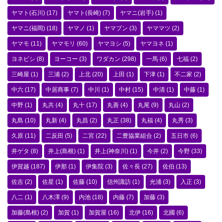
ヤマト(石川)
(17)
ヤマト(長崎)
(7)
ヤマニ(岩手)
(1)
ヤマニ(福岡)
(18)
ヤマノ
(1)
ヤマブン
(3)
ヤママツ
(2)
ヤマモ
(11)
ヤマモリ
(60)
ヤマヨシ
(5)
ヤマヨネ
(1)
ヨネビシ
(8)
ヨーコー
(3)
ワダカン
(298)
一馬
(6)
七福
(2)
三崎屋
(1)
三浦
(2)
上北
(20)
上田
(1)
下津
(1)
不二家
(2)
中六
(17)
中居商事
(7)
中川
(1)
中村
(15)
中清
(1)
中藤
(1)
中野
(1)
丸共
(4)
丸十
(17)
丸善
(4)
丸尾
(9)
丸山
(2)
丸島
(10)
丸新
(4)
丸昌
(2)
丸正
(38)
丸福
(4)
丸秀
(3)
久原
(11)
二反田
(5)
二宮
(22)
二豊協業組合
(2)
五日市
(6)
井ゲタ
(8)
井上(島根)
(1)
井上(神奈川)
(1)
今井
(2)
今野
(33)
伊賀越
(187)
伊那
(1)
伊集院
(3)
佐々長
(27)
佐伯
(13)
佐吉
(2)
佐星
(1)
佐藤
(10)
信州諏訪
(1)
光浦
(3)
入正
(3)
八二
(1)
八木澤
(9)
内池
(18)
内藤
(7)
加藤
(3)
加藤(島根)
(2)
加賀
(1)
加賀屋
(16)
北伊
(16)
北國
(6)