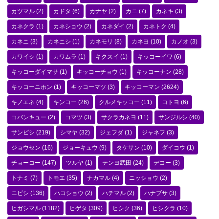
カツマル
(2)
カドタ
(6)
カナヤ
(2)
カニ
(7)
カネキ
(3)
カネクラ
(1)
カネショウ
(2)
カネダイ
(2)
カネトク
(4)
カネニ
(3)
カネニシ
(1)
カネモリ
(8)
カネヨ
(10)
カノオ
(3)
カワイシ
(1)
カワムラ
(1)
キクスイ
(1)
キッコーイワ
(6)
キッコーダイマサ
(1)
キッコーチョウ
(1)
キッコーナン
(28)
キッコーニホン
(1)
キッコーマツ
(3)
キッコーマン
(2624)
キノエネ
(4)
キンコー
(26)
クルメキッコー
(11)
コトヨ
(6)
コバンキュー
(2)
コマツ
(3)
サクラカネヨ
(11)
サンジルシ
(40)
サンビシ
(219)
シマヤ
(32)
ジェフダ
(1)
ジャネフ
(3)
ジョウセン
(16)
ジョーキュウ
(9)
タケサン
(10)
ダイコウ
(1)
チョーコー
(147)
ツルヤ
(1)
テンヨ武田
(24)
デコー
(3)
トナミ
(7)
トモエ
(35)
ナカマル
(4)
ニッショウ
(2)
ニビシ
(136)
ハコショウ
(2)
ハチマル
(2)
ハナブサ
(3)
ヒガシマル
(1182)
ヒゲタ
(309)
ヒシク
(36)
ヒシクラ
(10)