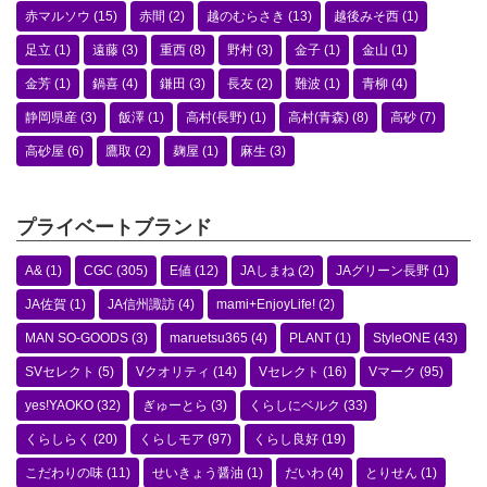
赤マルソウ
(15)
赤間
(2)
越のむらさき
(13)
越後みそ西
(1)
足立
(1)
遠藤
(3)
重西
(8)
野村
(3)
金子
(1)
金山
(1)
金芳
(1)
鍋喜
(4)
鎌田
(3)
長友
(2)
難波
(1)
青柳
(4)
静岡県産
(3)
飯澤
(1)
高村(長野)
(1)
高村(青森)
(8)
高砂
(7)
高砂屋
(6)
鷹取
(2)
麹屋
(1)
麻生
(3)
プライベートブランド
A&
(1)
CGC
(305)
E値
(12)
JAしまね
(2)
JAグリーン長野
(1)
JA佐賀
(1)
JA信州諏訪
(4)
mami+EnjoyLife!
(2)
MAN SO-GOODS
(3)
maruetsu365
(4)
PLANT
(1)
StyleONE
(43)
SVセレクト
(5)
Vクオリティ
(14)
Vセレクト
(16)
Vマーク
(95)
yes!YAOKO
(32)
ぎゅーとら
(3)
くらしにベルク
(33)
くらしらく
(20)
くらしモア
(97)
くらし良好
(19)
こだわりの味
(11)
せいきょう醤油
(1)
だいわ
(4)
とりせん
(1)