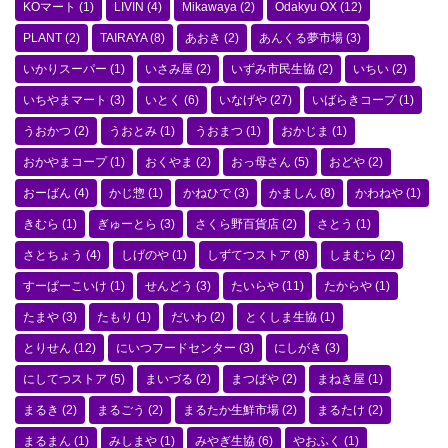
KOマート
(1)
LIVIN
(4)
Mikawaya
(2)
Odakyu OX
(12)
PLANT
(2)
TAIRAYA
(8)
あおき
(2)
あんくる夢市場
(3)
いかりスーパー
(1)
いさみ屋
(2)
いずみ市民生協
(2)
いちい
(2)
いちやまマート
(3)
いとく
(6)
いなげや
(27)
いばらきコープ
(1)
うおかつ
(2)
うおとみ
(1)
うおまつ
(1)
おかじま
(1)
おかやまコープ
(1)
おくやま
(2)
おっ母さん
(5)
おどや
(2)
おーばん
(4)
かじ惣
(1)
かねひで
(3)
かましん
(8)
かわねや
(1)
きむら
(1)
ぎゅーとら
(3)
さくら野百貨店
(2)
さとう
(1)
さとちょう
(4)
しげのや
(1)
しずてつストア
(8)
しまむら
(2)
すーぱーこいけ
(1)
せんどう
(3)
たいらや
(11)
たからや
(1)
たまや
(3)
たもり
(1)
だいわ
(2)
とくしま生協
(1)
とりせん
(12)
にいつフードセンター
(3)
にしがき
(3)
にしてつストア
(5)
まいづる
(2)
まつばや
(2)
まねき屋
(1)
まるき
(2)
まるごう
(2)
まるたか生鮮市場
(2)
まるたけ
(2)
まるまん
(1)
みしまや
(1)
みやぎ生協
(6)
やおふく
(1)