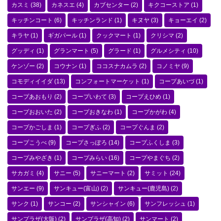
カスミ
(38)
カネスエ
(4)
カブセンター
(2)
キクコーストア
(1)
キッチンコート
(6)
キッチンランド
(1)
キヌヤ
(3)
キョーエイ
(2)
キラヤ
(1)
ギガパール
(1)
クックマート
(1)
クリシマ
(2)
グッディ
(1)
グランマート
(5)
グラード
(1)
グルメシティ
(10)
ケンゾー
(2)
コウナン
(1)
ココスナカムラ
(2)
コノミヤ
(9)
コモディイイダ
(13)
コンフォートマーケット
(1)
コープあいづ
(1)
コープあおもり
(2)
コープいわて
(3)
コープえひめ
(1)
コープおおいた
(2)
コープおきなわ
(1)
コープかがわ
(4)
コープかごしま
(1)
コープぎふ
(2)
コープぐんま
(2)
コープこうべ
(9)
コープさっぽろ
(14)
コープふくしま
(3)
コープみやざき
(1)
コープみらい
(16)
コープやまぐち
(2)
サカガミ
(4)
サニー
(5)
サニーマート
(2)
サミット
(24)
サンエー
(9)
サンキュー(富山)
(2)
サンキュー(鹿児島)
(2)
サンク
(1)
サンコー
(2)
サンシャイン
(6)
サンフレッシュ
(1)
サンプラザ(大阪)
(2)
サンプラザ(高知)
(2)
サンマート
(2)