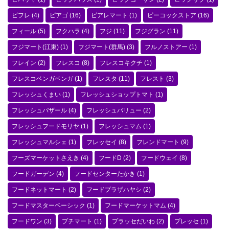
ビフレ
(4)
ピアゴ
(16)
ピアレマート
(1)
ピーコックストア
(16)
フィール
(5)
フクハラ
(4)
フジ
(11)
フジグラン
(11)
フジマート(江東)
(1)
フジマート(群馬)
(3)
フルノストアー
(1)
フレイン
(2)
フレスコ
(8)
フレスコキクチ
(1)
フレスコベンガベンガ
(1)
フレスタ
(11)
フレスト
(3)
フレッシュくまい
(1)
フレッシュショップトマト
(1)
フレッシュバザール
(4)
フレッシュバリュー
(2)
フレッシュフードモリヤ
(1)
フレッシュマム
(1)
フレッシュマルシェ
(1)
フレッセイ
(8)
フレンドマート
(9)
フーズマーケットさえき
(4)
フードD
(2)
フードウェイ
(8)
フードガーデン
(4)
フードセンターたかき
(1)
フードネットマート
(2)
フードプラザハヤシ
(2)
フードマスターベーシック
(1)
フードマーケットマム
(4)
フードワン
(3)
プチマート
(1)
プラッセだいわ
(2)
プレッセ
(1)