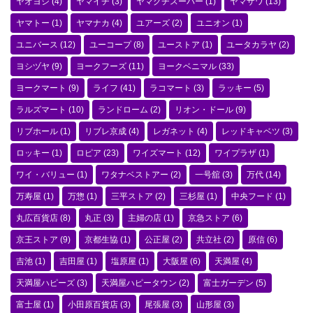
ヤオヨシ
(4)
ヤマイチ
(3)
ヤマグチスーパー
(1)
ヤマザワ
(13)
ヤマトー
(1)
ヤマナカ
(4)
ユアーズ
(2)
ユニオン
(1)
ユニバース
(12)
ユーコープ
(8)
ユーストア
(1)
ユータカラヤ
(2)
ヨシヅヤ
(9)
ヨークフーズ
(11)
ヨークベニマル
(33)
ヨークマート
(9)
ライフ
(41)
ラコマート
(3)
ラッキー
(5)
ラルズマート
(10)
ランドローム
(2)
リオン・ドール
(9)
リブホール
(1)
リブレ京成
(4)
レガネット
(4)
レッドキャベツ
(3)
ロッキー
(1)
ロピア
(23)
ワイズマート
(12)
ワイプラザ
(1)
ワイ・バリュー
(1)
ワタナベストアー
(2)
一号舘
(3)
万代
(14)
万寿屋
(1)
万惣
(1)
三平ストア
(2)
三杉屋
(1)
中央フード
(1)
丸広百貨店
(8)
丸正
(3)
主婦の店
(1)
京急ストア
(6)
京王ストア
(9)
京都生協
(1)
公正屋
(2)
共立社
(2)
原信
(6)
吉池
(1)
吉田屋
(1)
塩原屋
(1)
大阪屋
(6)
天満屋
(4)
天満屋ハピーズ
(3)
天満屋ハピータウン
(2)
富士ガーデン
(5)
富士屋
(1)
小田原百貨店
(3)
尾張屋
(3)
山形屋
(3)