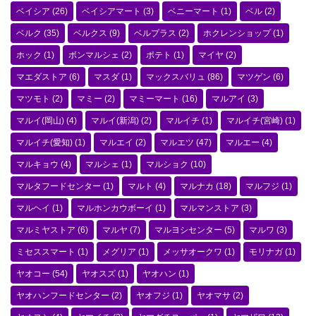
ベイシア
(26)
ベイシアマート
(3)
ベニーマート
(1)
ベル
(2)
ベルク
(35)
ベルクス
(9)
ベルプラス
(2)
ホクレンショップ
(1)
ホック
(1)
ボンマルシェ
(2)
ポテト
(1)
マイヤ
(2)
マエダストア
(6)
マスダ
(1)
マックスバリュ
(86)
マツゲン
(6)
マツモト
(2)
マミー
(2)
マミーマート
(16)
マルアイ
(3)
マルイ(岡山)
(4)
マルイ(新潟)
(2)
マルイチ
(1)
マルイチ(宮崎)
(1)
マルイチ(愛知)
(1)
マルエイ
(2)
マルエツ
(47)
マルエー
(4)
マルキョウ
(4)
マルシェ
(1)
マルショク
(10)
マルタフードセンター
(1)
マルト
(4)
マルナカ
(18)
マルフジ
(1)
マルヘイ
(1)
マルホンカウボーイ
(1)
マルマンストア
(3)
マルミヤストア
(6)
マルヤ
(7)
マルヨシセンター
(5)
マルワ
(3)
ミセススマート
(1)
メグリア
(1)
メッサオークワ
(1)
モリナガ
(1)
ヤオコー
(54)
ヤオスズ
(1)
ヤオハン
(1)
ヤオハンフードセンター
(2)
ヤオフジ
(1)
ヤオマサ
(2)