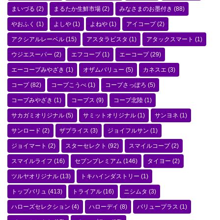
まいづる
(2)
まるたか生鮮市場
(2)
みなさまのお墨付き
(88)
やおふく
(1)
よしや
(1)
よねや
(1)
アイコープ
(2)
アクシアルレーベル
(15)
アスタラビスタ
(1)
アタックスマート
(1)
ウジエスーパー
(2)
エフコープ
(1)
エーコープ
(29)
エーコープみやざき
(1)
オザムバリュー
(5)
カネスエ
(3)
コープ
(82)
コープこうべ
(1)
コープさっぽろ
(5)
コープみやざき
(1)
コープス
(9)
コープ北陸
(1)
サカガミオリジナル
(5)
サミットオリジナル
(1)
サンヨネ
(1)
サンロード
(2)
ザプライス
(3)
ジョイフルサン
(1)
ジョイマート
(2)
スターセレクト
(92)
スマイルコープ
(2)
スマイルライフ
(16)
セブンプレミアム
(146)
タイヨー
(2)
ツルヤオリジナル
(13)
トキハインダストリー
(1)
トップバリュ
(413)
トライアル
(16)
ニシムタ
(3)
ハローズセレクション
(4)
ハローデイ
(8)
バリュープラス
(1)