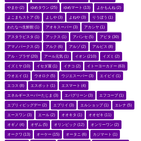
やまか
(2)
ゆめタウン
(25)
ゆめマート
(13)
よかもんね
(2)
よこまちストア
(3)
よしや
(3)
よねや
(3)
りうぼう
(1)
わたなべ生鮮館
(1)
アオキスーパー
(3)
アカシヤ
(1)
アスタラビスタ
(1)
アックス
(1)
アバンセ
(5)
アピタ
(30)
アマノパークス
(2)
アルク
(6)
アルゾ
(2)
アルビス
(8)
アル・プラザ
(20)
アール元気
(1)
イオン
(210)
イズミ
(2)
イズミヤ
(10)
イセダ屋
(1)
イチコ
(2)
イトーヨーカドー
(63)
ウオエイ
(1)
ウオロク
(5)
ウジエスーパー
(3)
エイビイ
(1)
エコス
(8)
エスポット
(1)
エスマート
(4)
エネルギースーパーたじま
(3)
エバグリーン
(3)
エフコープ
(1)
エブリィビッグデー
(2)
エブリイ
(3)
エルショップ
(1)
エレナ
(5)
エースワン
(3)
エール
(2)
オオキタ
(1)
オオゼキ
(11)
オギノ
(4)
オザム
(5)
オリンピック
(12)
オンリーワン
(2)
オークワ
(13)
オーケー
(15)
オータニ
(6)
カジマート
(1)