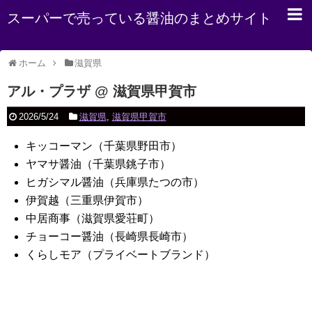
スーパーで売っている醤油のまとめサイト
ホーム
滋賀県
アル・プラザ @ 滋賀県甲賀市
2026/5/24
滋賀県
,
滋賀県甲賀市
キッコーマン（千葉県野田市）
ヤマサ醤油（千葉県銚子市）
ヒガシマル醤油（兵庫県たつの市）
伊賀越（三重県伊賀市）
中居商事（滋賀県愛荘町）
チョーコー醤油（長崎県長崎市）
くらしモア（プライベートブランド）