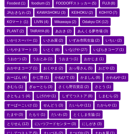
Foodest
(1)
foodium
(2)
FOODOFFストッカー
(5)
FUJI
(8)
JAおきなわ
(2)
KAWASHOKU
(3)
KEIHOKU
(2)
KOHYO
(7)
KOマート
(1)
LIVIN
(4)
Mikawaya
(2)
Odakyu OX
(12)
PLANT
(2)
TAIRAYA
(8)
あおき
(2)
あんくる夢市場
(3)
いかりスーパー
(1)
いさみ屋
(2)
いずみ市民生協
(2)
いちい
(2)
いちやまマート
(3)
いとく
(6)
いなげや
(27)
いばらきコープ
(1)
うおかつ
(2)
うおとみ
(1)
うおまつ
(1)
おかじま
(1)
おかやまコープ
(1)
おくやま
(2)
おっ母さん
(5)
おどや
(2)
おーばん
(4)
かじ惣
(1)
かねひで
(3)
かましん
(8)
かわねや
(1)
きむら
(1)
ぎゅーとら
(3)
さくら野百貨店
(2)
さとう
(1)
さとちょう
(4)
しげのや
(1)
しずてつストア
(8)
しまむら
(2)
すーぱーこいけ
(1)
せんどう
(3)
たいらや
(11)
たからや
(1)
たまや
(3)
たもり
(1)
だいわ
(2)
とくしま生協
(1)
とりせん
(12)
にいつフードセンター
(3)
にしがき
(3)
にしてつストア
(5)
まいづる
(2)
まつばや
(2)
まねき屋
(1)