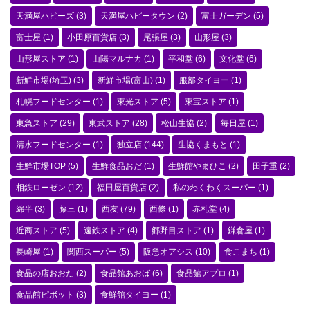
天満屋ハピーズ
(3)
天満屋ハピータウン
(2)
富士ガーデン
(5)
富士屋
(1)
小田原百貨店
(3)
尾張屋
(3)
山形屋
(3)
山形屋ストア
(1)
山陽マルナカ
(1)
平和堂
(6)
文化堂
(6)
新鮮市場(埼玉)
(3)
新鮮市場(富山)
(1)
服部タイヨー
(1)
札幌フードセンター
(1)
東光ストア
(5)
東宝ストア
(1)
東急ストア
(29)
東武ストア
(28)
松山生協
(2)
毎日屋
(1)
清水フードセンター
(1)
独立店
(144)
生協くまもと
(1)
生鮮市場TOP
(5)
生鮮食品おだ
(1)
生鮮館やまひこ
(2)
田子重
(2)
相鉄ローゼン
(12)
福田屋百貨店
(2)
私のわくわくスーパー
(1)
綿半
(3)
藤三
(1)
西友
(79)
西條
(1)
赤札堂
(4)
近商ストア
(5)
遠鉄ストア
(4)
郷野目ストア
(1)
鎌倉屋
(1)
長崎屋
(1)
関西スーパー
(5)
阪急オアシス
(10)
食こまち
(1)
食品の店おおた
(2)
食品館あおば
(6)
食品館アプロ
(1)
食品館ピボット
(3)
食鮮館タイヨー
(1)